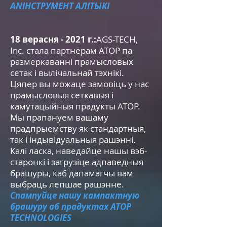
AN
ІНСТРУМЕНТ АЛІТЫКІ
18 верасня - 2021 г.:
AGS-TECH,
Inc. стала партнёрам ATOP па
размеркаванні прамысловых
сетак і вылічальнай тэхнікі.
Цяпер вы можаце замовіць у нас
прамысловыя сеткавыя і
камутацыйныя прадукты ATOP.
Мы прапануем вашаму
прадпрыемству як стандартныя,
так і індывідуальныя рашэнні.
Калі ласка, наведайце нашы вэб-
старонкі і загрузіце адпаведныя
брашуры, каб дапамагчы вам
выбраць лепшае рашэнне.
Спампуйце нашу кампактную
брашуру аб прадуктах ATOP
TECHNOLOGIES