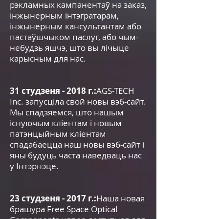
рэкламных кампанентаў на заказ,
інжынерным інтэгратарам,
інжынерным кансультантам або
пастаўшчыком паслуг, або чым-
небудзь яшчэ, што вы лічыце
карысным для нас.
31 студзеня - 2018 г.:
AGS-TECH
Inc. запусціла свой новы вэб-сайт.
Мы спадзяемся, што нашым
існуючым кліентам і новым
патэнцыйным кліентам
спадабаецца наш новы вэб-сайт і
яны будуць часта наведваць нас
у Інтэрнэце.
23 студзеня - 2017 г.:
Наша новая
брашура Free Space Optical