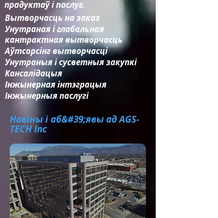
прадуктаў і паслуг.
Вытворчасць на заказ
Унутраная і глабальная
кантрактная вытворчасць
Аўтсорсінг вытворчасці
Унутраныя і сусветныя закупкі
Кансалідацыя​
Інжынерная інтэграцыя​
Інжынерныя паслугі
Навіны і аб&#39;явы ад AGS-
TECH Inc