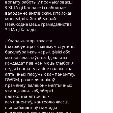
вопыту работы ў прамысловасці
ў ЗША ці Канадзе і свабоднае
валоданне англійскай, кітайскай
мовамі, кітайскай мовай.
Неабходна мець грамадзянства
ЗША ці Канады.
- Каардынатар праекта
(патрабуецца як мінімум ступень
бакалаўра інжынерыі, фізікі або
матэрыялазнаўства. Ідэальны
кандыдат павінен мець глыбокія
веды і вопыт у галіне валаконна-
аптычных пасіўных кампанентаў,
DWDM, раздзяляльнікаў
прамянёў, валаконна-аптычных
узмацняльнікаў, зборкі
валаконна-аптычных
кампанентаў, кантролю якасці,
выпрабаванняў і метады
вымярэння, такія як маніторынг