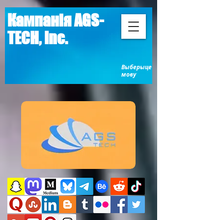
Кампанія AGS-
TECH, Inc.
Выберыце
мову