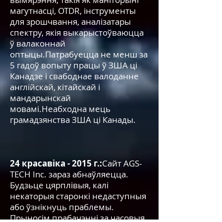
магутнасці, OTDR, інструменты
для зрошчвання, аналізатары
спектру, якія выкарыстоўваюцца
ў валаконнай
оптыцы.Патрабуецца не менш за
5 гадоў вопыту працы ў ЗША ці
Канадзе і свабоднае валоданне
англійскай, кітайскай і
мандарынскай
мовамі.Неабходна мець
грамадзянства ЗША ці Канады.
24 красавіка - 2015 г.:
Сайт AGS-
TECH Inc. зараз абнаўляецца.
Будзьце цярплівыя, калі
некаторыя старонкі недаступныя
або ўзнікнуць праблемы.
Прыносім прабачэнні за часовыя