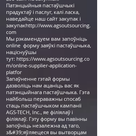
Патэнцыйныя пастаўшчыкі
прадуктаў і паслуг, калі ласка,
наведайце наш сайт закупак і
закупак
http://www.agsoutsourcing.
com
Мы рэкамендуем вам запоўніць
online форму заяўкі пастаўшчыка,
націснуўшы
тут:
https://www.agsoutsourcing.co
m/online-supplier-application-
platfor
Запаўненне гэтай формы
дазволіць нам ацаніць вас як
патэнцыйнага пастаўшчыка. Гэта
найбольш пераважны спосаб
стаць пастаўшчыком кампаніі
AGS-TECH, Inc., яе філіялаў і
філіялаў. Гэту форму вы павінны
запоўніць незалежна ад таго,
з&#39;яўляецеся вы вытворцам