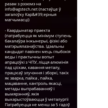
разам з рэзюмэ на
info@agstech.net
(пастаўце ў
загалоўку Кар&#39;ерныя
магчымасці)
- Каардынатар праекта
(патрабуецца як мінімум ступень
бакалаўра інжынерыі, фізікі або
матэрыялазнаўства. Ідэальны
кандыдат павінен мець глыбокія
веды і практычны вопыт
апрацоўкі з ЧПУ, ліцця алюмінія
пад ціскам, кавання металу,
працэсаў злучэння і зборкі, такіх
як зварка, пайка , пайка,
мацаванне, кантроль якасці,
метады выпрабаванняў і
вымярэнняў, якія
выкарыстоўваюцца ў металургіі
Патрабуецца не менш за 5 гадоў