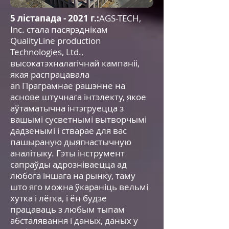
5 лістапада - 2021 г.:
AGS-TECH,
Inc. стала пасярэднікам
QualityLine production
Technologies, Ltd.,
высокатэхналагічнай кампаніі,
якая распрацавала
an
Праграмнае рашэнне на
аснове штучнага інтэлекту, якое
аўтаматычна інтэгруецца з
вашымі сусветнымі вытворчымі
дадзенымі і стварае для вас
пашыраную дыягнастычную
аналітыку. Гэты інструмент
сапраўды адрозніваецца ад
любога іншага на рынку, таму
што яго можна ўкараніць вельмі
хутка і лёгка, і ён будзе
працаваць з любым тыпам
абсталявання і даных, даных у