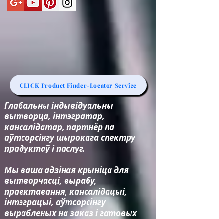
CLICK Product Finder-Locator Service
Глабальны індывідуальны
вытворца, інтэгратар,
кансалідатар, партнёр па
аўтсорсінгу шырокага спектру
прадуктаў і паслуг.
Мы ваша адзіная крыніца для
вытворчасці, вырабу,
праектавання, кансалідацыі,
інтэграцыі, аўтсорсінгу
вырабленых на заказ і гатовых