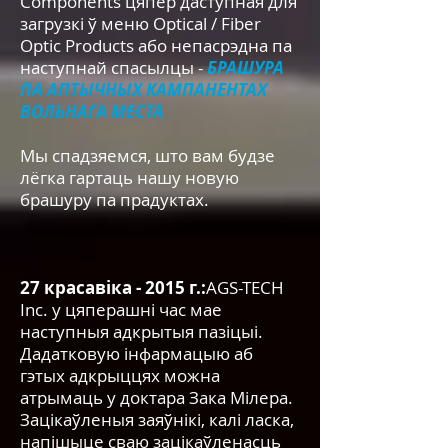
Components цяпер даступная для
загрузкі ў меню Optical / Fiber
Optic Products або непасрэдна па
наступнай спасылцы -
БРАШУРА
ПА АПТЫЧНЫХ КАМПАНЕНТАХ
ВОЛЬНАГА МЕСТА
Мы спадзяемся, што вам будзе
лёгка гартаць нашу новую
брашуру па прадуктах.
27 красавіка - 2015 г.:
AGS-TECH
Inc. у цяперашні час мае
наступныя адкрытыя пазіцыі.
Дадатковую інфармацыю аб
гэтых адкрыццях можна
атрымаць у доктара Зака Мілера.
Зацікаўленыя заяўнікі, калі ласка,
напішыце сваю зацікаўленасць