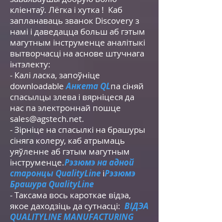
кліентаў. Лёгка і хутка ! Каб
запланаваць званок Discovery з
намі і даведацца больш аб гэтым
магутным інструменце аналітыкі
вытворчасці на аснове штучнага
інтэлекту:
- Калі ласка, запоўніце
downloadable
Анкета QL
па сіняй
спасылцы злева і вярніцеся да
нас па электроннай пошце
sales@agstech.net
.
- Зірніце на спасылкі на брашуры
сіняга колеру, каб атрымаць
уяўленне аб гэтым магутным
інструменце.
Рэзюмэ на адной
старонцы QualityLine
і
Рэзюмэ
Брашура QualityLine
- Таксама вось кароткае відэа,
якое даходзіць да сутнасці:
ВІДЭА
QUALITYLINE MANUFACTURING