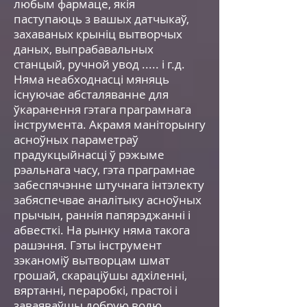
любым фармаце, якія
паступаюць з вашых датчыкаў,
захаваных крыніц вытворчых
даных, выпрабавальных
станцый, ручной увод ..... і г.д.
Няма неабходнасці мяняць
існуючае абсталяванне для
ўкаранення гэтага праграмнага
інструмента. Акрамя маніторынгу
асноўных параметраў
прадукцыйнасці ў рэжыме
рэальнага часу, гэта праграмнае
забеспячэнне штучнага інтэлекту
забяспечвае аналітыку асноўных
прычын, раннія папярэджанні і
абвесткі. На рынку няма такога
рашэння. Гэты інструмент
зэканоміў вытворцам шмат
грошай, скараціўшы адхіленні,
вяртанні, пераробкі, прастоі і
заваяваўшы добрую волю