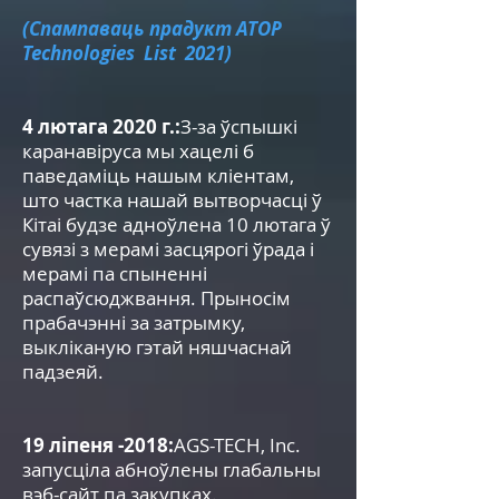
(Спампаваць прадукт ATOP
Technologies List 2021)
4 лютага 2020 г.:
З-за ўспышкі
каранавіруса мы хацелі б
паведаміць нашым кліентам,
што частка нашай вытворчасці ў
Кітаі будзе адноўлена 10 лютага ў
сувязі з мерамі засцярогі ўрада і
мерамі па спыненні
распаўсюджвання. Прыносім
прабачэнні за затрымку,
выкліканую гэтай няшчаснай
падзеяй.
19 ліпеня -2018:
AGS-TECH, Inc.
запусціла абноўлены глабальны
вэб-сайт па закупках.