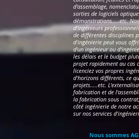
d'assemblage, nomenclature
sorties de logiciels optiqu
démonstrations…..etc. Nos 
d'ingénieurs professionnels
de différentes disciplines 
d'ingénierie peut vous off
d'un ingénieur ou d'ingénie
les délais et le budget pl
projet rapidement au cas où
licenciez vos propres ingé
d'horizons différents, ce 
projets…..etc. L'externali
fabrication et de l'assemb
la fabrication sous contrat,
côté ingénierie de notre a
sur nos services d'ingénier
Nous sommes AGS-T