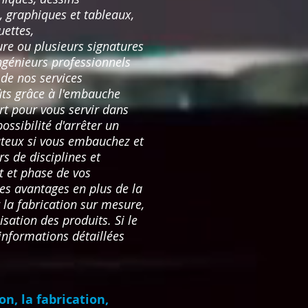
, graphiques et tableaux,
uettes,
ure ou plusieurs signatures
ingénieurs professionnels
 de nos services
ûts grâce à l'embauche
rt pour vous servir dans
ossibilité d'arrêter un
oûteux si vous embauchez et
s de disciplines et
t et phase de vos
res avantages en plus de la
 la fabrication sur mesure,
isation des produits. Si le
 informations détaillées
n, la fabrication,