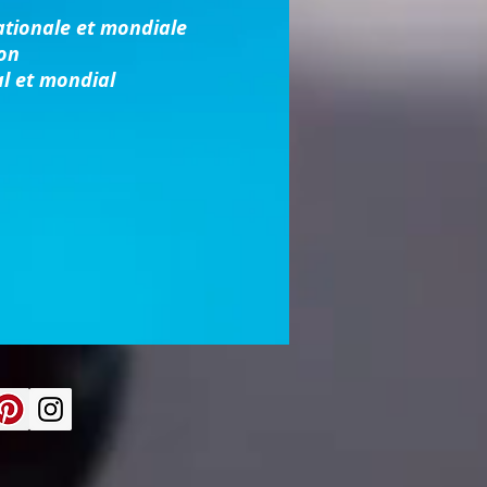
ationale et mondiale
ion
l et mondial