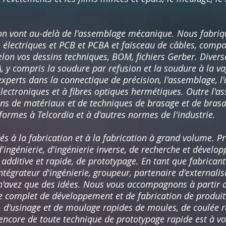
ion vont au-delà de l'assemblage mécanique. Nous fabri
 électriques et PCB et PCBA et faisceau de câbles, comp
selon vos dessins techniques, BOM, fichiers Gerber. Diver
, y compris la soudure par refusion et la soudure à la va
erts dans la connectique de précision, l'assemblage, l'
 électroniques et à fibres optiques hermétiques. Outre l
itons de matériaux et de techniques de brasage et de bras
formes à Telcordia et à d'autres normes de l'industrie.
 à la fabrication et à la fabrication à grand volume. P
ingénierie, d'ingénierie inverse, de recherche et dével
n additive et rapide, de prototypage. En tant que fabrica
ntégrateur d'ingénierie, groupeur, partenaire d'externali
n'avez que des idées. Nous vous accompagnons à partir d
e complet de développement et de fabrication de produits 
s, d'usinage et de moulage rapides de moules, de coulée 
ncore de toute technique de prototypage rapide est à vot