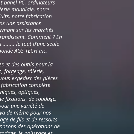
t panel PC, ordinateurs
ierie mondiale, notre
its, notre fabrication
ons une assistance
formant sur les marchés
 grandissent. Comment ? En
....... le tout d'une seule
u monde AGS-TECH Inc.
 et des outils pour la
 forgeage, tôlerie,
vous expédier des pièces
e fabrication complète
niques, optiques,
de fixations, de soudage,
pour une variété de
n va de même pour nos
ge de fils et de ressorts
oposons des opérations de
 rodage, le polissage et