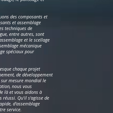
quons des composants et
osants et assemblage
ses techniques de
gue, entre autres, sont
assemblage et le scellage
'assemblage mécanique
age spéciaux pour
resque chaque projet
oppement, de développement
nt sur mesure mondial le
sation, nous vous
e là et vous aidons à
réussi. Qu'il s'agisse de
rapide, d'assemblage
re service.