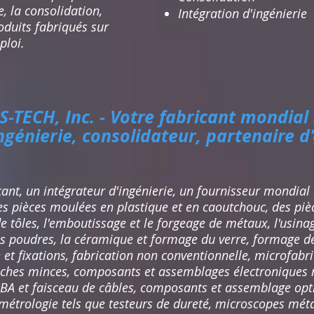
e, la consolidation,
Intégration d'ingénierie​
roduits fabriqués sur
ploi.
-TECH, Inc. - Votre fabricant mondial
ngénierie, consolidateur, partenaire d
ant, un intégrateur d'ingénierie, un fournisseur mondial 
 pièces moulées en plastique et en caoutchouc, des piè
 de tôles, l'emboutissage et le forgeage de métaux, l'usi
s poudres, la céramique et formage du verre, formage de f
t fixations, fabrication non conventionnelle, microfabr
ches minces, composants et assemblages électroniques 
BA et faisceau de câbles, composants et assemblage optiq
métrologie tels que testeurs de dureté, microscopes méta