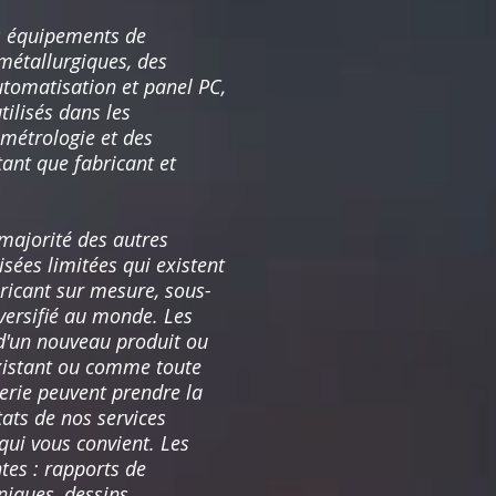
s équipements de
métallurgiques, des
utomatisation et panel PC,
ilisés dans les
 métrologie et des
ant que fabricant et
 majorité des autres
sées limitées qui existent
bricant sur mesure, sous-
iversifié au monde. Les
 d'un nouveau produit ou
existant ou comme toute
ierie peuvent prendre la
tats de nos services
qui vous convient. Les
tes : rapports de
hniques, dessins