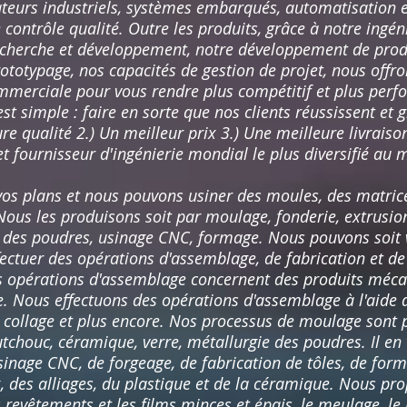
ateurs industriels, systèmes embarqués, automatisation e
ontrôle qualité. Outre les produits, grâce à notre ingén
recherche et développement, notre développement de produ
rototypage, nos capacités de gestion de projet, nous offr
ommerciale pour vous rendre plus compétitif et plus per
t simple : faire en sorte que nos clients réussissent et
e qualité 2.) Un meilleur prix 3.) Une meilleure livraison .
 et fournisseur d'ingénierie mondial le plus diversifié a
os plans et nous pouvons usiner des moules, des matrices
Nous les produisons soit par moulage, fonderie, extrusion,
 des poudres, usinage CNC, formage. Nous pouvons soit 
fectuer des opérations d'assemblage, de fabrication et d
os opérations d'assemblage concernent des produits méca
ue. Nous effectuons des opérations d'assemblage à l'aide 
 collage et plus encore. Nos processus de moulage sont 
tchouc, céramique, verre, métallurgie des poudres. Il e
inage CNC, de forgeage, de fabrication de tôles, de forma
 des alliages, du plastique et de la céramique. Nous pr
es revêtements et les films minces et épais, le meulage, le