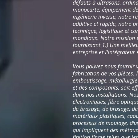
défauts à ultrasons, ordin
monocarte, équipement de c
ingénierie inverse, notre 
additive et rapide, notre p
technique, logistique et c
mondiaux. Notre mission es
fournissant 1.) Une meilleur
entreprise et l'intégrateur
Vous pouvez nous fournir v
fabrication de vos pièces. 
emboutissage, métallurgie
et des composants, soit ef
dans nos installations. N
électroniques, fibre optiq
de brasage, de brasage, de
matériaux plastiques, caou
processus de moulage, d'us
qui impliquent des métaux,
finition finale telles que l