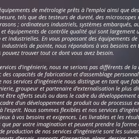
quipements de métrologie prêts à l'emploi ainsi que de
esure, tels que des testeurs de dureté, des microscopes 
trasons ; ordinateurs industriels, systèmes embarqués, a
 et équipements de contrôle qualité qui sont largement ut
on et industrielles. En vous proposant des équipements de
ndustriels de pointe, nous répondons à vos besoins en t
 pouvez trouver tout ce dont vous avez besoin.
ervices d'ingénierie, nous ne serions pas différents de la
c des capacités de fabrication et d'assemblage personnali
e nos services d'ingénierie nous distingue en tant que fa
énierie, groupeur et partenaire d'externalisation le plus d
ent être offerts seuls ou dans le cadre du développement
e cadre d'un développement de produit ou de processus 
à l'esprit. Nous sommes flexibles et nos services d'ingén
ux à vos besoins et exigences. Les livrables et les résul
és que par votre imagination et peuvent prendre la forme 
e production de nos services d'ingénierie sont les suivan
apports d'essais, rapports d'inspection, plans, dessins tec