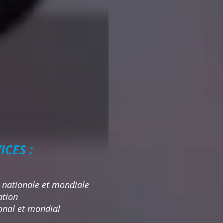
ICES :
t nationale et mondiale
ation
onal et mondial