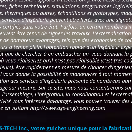
s, fiches techniques, simulations, programmes logiciels
es, thermiques ou autres, échantillons et prototypes, maq
services d'ingénierie peuvent être livrés avec une signat
 certifiés dans votre état. Parfois, un certain nombre d'
peuvent être tenus de signer les travaux. L'externalisation
rir de nombreux avantages, tels que des économies de co
urs à temps plein, l'obtention rapide d'un ingénieur expe
utôt que de chercher à en embaucher un, vous donnant la p
 vous réaliseriez qu'il n'est pas réalisable (c'est très c
nieurs), être rapidement en mesure de changer d'ingénieur
qui vous donne la possibilité de manœuvrer à tout momen
sation des services d'ingénierie présente de nombreux aut
lage sur mesure. Sur ce site, nous nous concentrerons sur
 l'assemblage, l'intégration, la consolidation et l'external
ctivité vous intéresse davantage, vous pouvez trouver des
ie en visitant
http://www.ags-engineering.com
ECH Inc., votre guichet unique pour la fabricatio