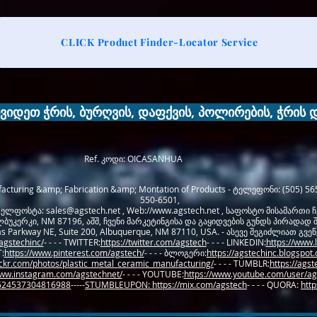
CLICK Product Finder-Locator Service
ხვიდეთ ჭრის, ბურღვის, დაფქვის, პოლირების, ჭრის
Ref. კოდი: OICASANHUA
cturing &amp; Fabrication &amp; Montation of Products - ტელეფონი: (505) 565
550-6501,
 , ელფოსტა:
sales@agstech.net
, Web://
www.agstech.net
, საფოსტო მისამართი ჩ
ლბუკერკი, NM 87196, აშშ, ჩვენი მარკეტინგისა და გაყიდვების გუნდს პირადად 
Parkway NE, Suite 200, Albuquerque, NM 87110, USA. - ასევე შეგიძლიათ გვეწვ
agstechinc/
- - - - TWITTER:
https://twitter.com/agstech
- - - - LINKEDIN:
https://www.
:
https://www.pinterest.com/agstech/
- - - - ბლოგერი:
https://agstechinc.blogspot.
lickr.com/photos/plastic_metal_ceramic_manufacturing/
- - - - TUMBLR:
https://ags
www.instagram.com/agstechnet/
- - - - YOUTUBE:
https://www.youtube.com/user/ag
86624537304816988
-----
STUMBLEUPON: https://mix.com/agstech
- - - - QUORA:
http