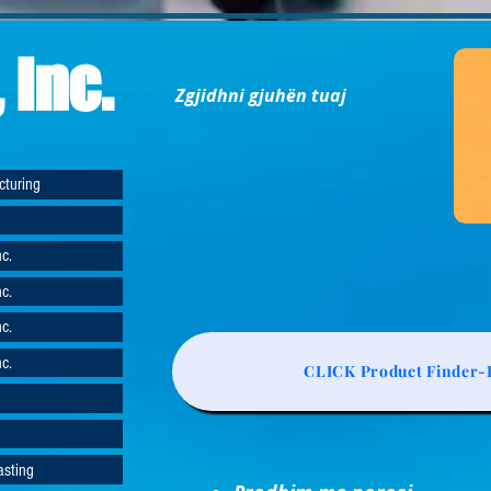
 Inc.
Zgjidhni gjuhën tuaj
cturing
c.
c.
c.
c.
CLICK Product Finder-L
asting