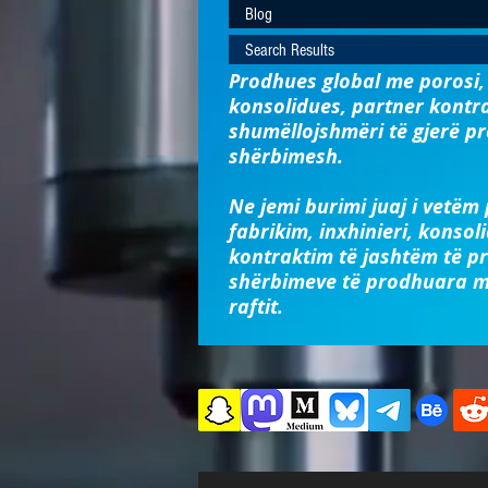
Blog
Search Results
Prodhues global me porosi, 
konsolidues, partner kontr
shumëllojshmëri të gjerë p
shërbimesh.
Ne jemi burimi juaj i vetëm
fabrikim, inxhinieri, konsol
kontraktim të jashtëm të p
shërbimeve të prodhuara m
raftit.