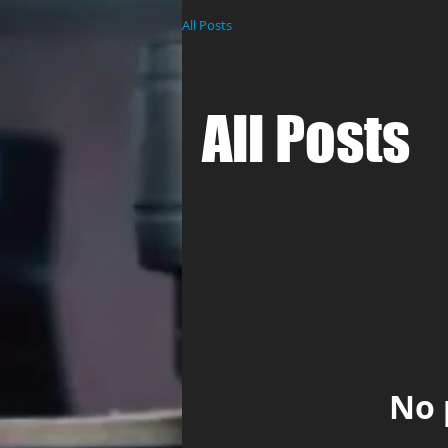
All Posts
All Posts
No 