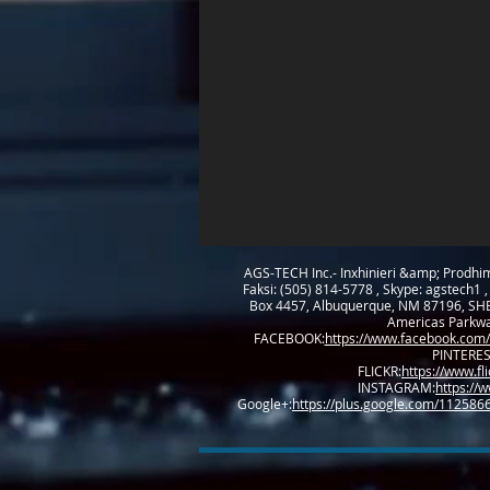
AGS-TECH Inc.- Inxhinieri &amp; Prodhim
Faksi: (505) 814-5778 , Skype: agstech1 ,
Box 4457, Albuquerque, NM 87196, SHBA
Americas Parkway 
FACEBOOK:
https://www.facebook.com/
PINTERES
FLICKR:
https://www.f
INSTAGRAM:
https://
Google+:
https://plus.google.com/1125