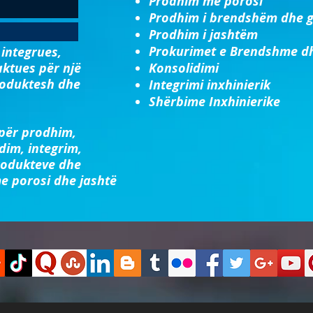
Prodhim me porosi
Prodhim i brendshëm dhe g
Prodhim i jashtëm
Prokurimet e Brendshme d
integrues,
aktues për një
Konsolidimi​
roduktesh dhe
Integrimi inxhinierik​
Shërbime Inxhinierike
 për prodhim,
idim, integrim,
rodukteve dhe
e porosi dhe jashtë