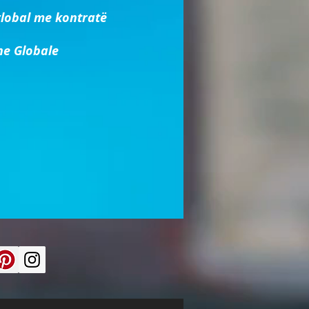
lobal me kontratë
he Globale