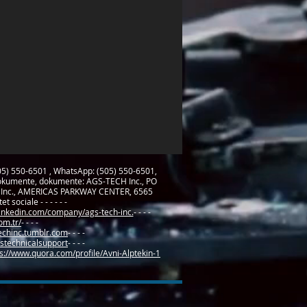
05) 550-6501 , WhatsApp: (505) 550-6501,
dokumente, dokumente: AGS-TECH Inc., PO
CH Inc., AMERICAS PARKWAY CENTER, 6565
ociale - - - - - -
linkedin.com/company/ags-tech-inc.
- - - -
om.tr/
- - - -
techinc.tumblr.com
- - - -
stechnicalsupport
- - - -
s://www.quora.com/profile/Avni-Alptekin-1