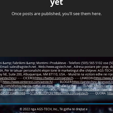
yet
Once posts are published, you’ll see them here.
i &amp; Fabrikimi &amp; Montimi i Produkteve - Telefoni: (505) 565 5102 ose (5
 Email:
sales@agstech.net
, Web://
www.agstech.net
, Adresa postare për çeqe, 
, Për të takuar personalisht ekipin tonë të marketingut dhe shitjeve: AGS-TE
NE, Suite 200, Albuquerque, NM 87110, USA. - Mund të na vizitoni edhe në rrjetet s
agstechinc/
- - - - CICËROJ:
https://twitter.com/agstech
- - - - LINKEDIN:
https://www.
T:
https://www.pinterest.com/agstech/
- - - - BLOGER:
https://agstechinc.blogspot.c
lickr.com/photos/plastic_metal_ceramic_manufacturing/
- - - - TUMBLR:
https://ags
www.instagram.com/agstechnet/
- - - - YOUTUBE:
https://www.youtube.com/user/ag
86624537304816988
-----
STUMBLEUPON: https://mix.com/agstech
- - - - QUORA:
http
© 2022 nga AGS-TECH, Inc., Të gjitha të drejtat e