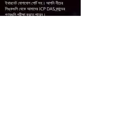
ইথারনেট যোগাযোগ পোর্ট সহ। আপনি নীচের
লিঙ্কগুলি থেকে আমাদের ICP DAS ব্র্যান্ডের
পণ্যগুলি পরীক্ষা করতে পারেন।
ডেটা অধিগ্রহণ (DAQ) - এম্বেডেড কন্ট্রোল - ICP
DAS থেকে শিল্প যোগাযোগ পণ্য। আমরা আপনাকে
এগুলির সর্বনিম্ন দামের গ্যারান্টি দিচ্ছি।
আমাদের ICP DAS ব্র্যান্ড ইন্ডাস্ট্রিয়াল