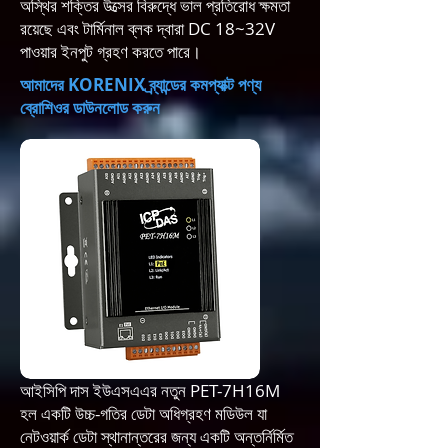
অস্থির শক্তির উত্সের বিরুদ্ধে ভাল প্রতিরোধ ক্ষমতা
রয়েছে এবং টার্মিনাল ব্লক দ্বারা DC 18~32V
পাওয়ার ইনপুট গ্রহণ করতে পারে।
আমাদের KORENIX ব্র্যান্ডের কমপ্যাক্ট পণ্য
ব্রোশিওর ডাউনলোড করুন
আইসিপি দাস ইউএসএ
এর নতুন PET-7H16M
হল একটি উচ্চ-গতির ডেটা অধিগ্রহণ মডিউল যা
নেটওয়ার্ক ডেটা স্থানান্তরের জন্য একটি অন্তর্নির্মিত