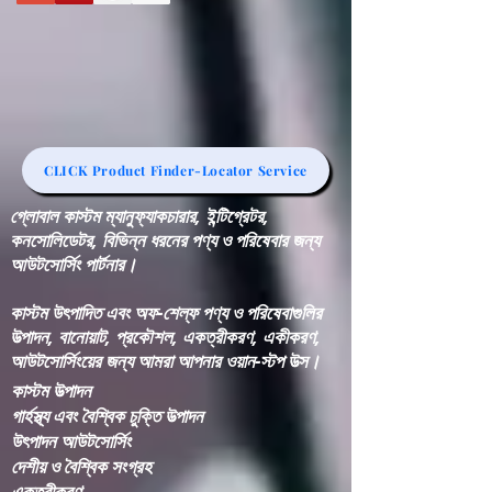
CLICK Product Finder-Locator Service
গ্লোবাল কাস্টম ম্যানুফ্যাকচারার, ইন্টিগ্রেটর,
কনসোলিডেটর, বিভিন্ন ধরনের পণ্য ও পরিষেবার জন্য
আউটসোর্সিং পার্টনার।
কাস্টম উৎপাদিত এবং অফ-শেল্ফ পণ্য ও পরিষেবাগুলির
উত্পাদন, বানোয়াট, প্রকৌশল, একত্রীকরণ, একীকরণ,
আউটসোর্সিংয়ের জন্য আমরা আপনার ওয়ান-স্টপ উত্স।
কাস্টম উত্পাদন
গার্হস্থ্য এবং বৈশ্বিক চুক্তি উত্পাদন
উৎপাদন আউটসোর্সিং
দেশীয় ও বৈশ্বিক সংগ্রহ
একত্রীকরণ​