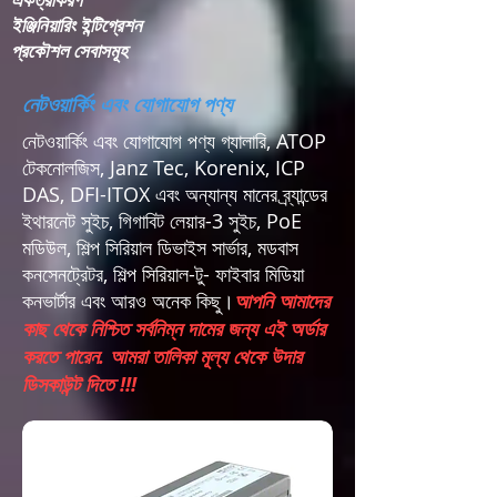
ইঞ্জিনিয়ারিং ইন্টিগ্রেশন​
প্রকৌশল সেবাসমূহ
নেটওয়ার্কিং এবং যোগাযোগ পণ্য
নেটওয়ার্কিং এবং যোগাযোগ পণ্য গ্যালারি, ATOP
টেকনোলজিস, Janz Tec, Korenix, ICP
DAS, DFI-ITOX এবং অন্যান্য মানের ব্র্যান্ডের
ইথারনেট সুইচ, গিগাবিট লেয়ার-3 সুইচ, PoE
মডিউল, শিল্প সিরিয়াল ডিভাইস সার্ভার, মডবাস
কনসেনট্রেটর, শিল্প সিরিয়াল-টু- ফাইবার মিডিয়া
কনভার্টার এবং আরও অনেক কিছু।
আপনি আমাদের
কাছ থেকে নিশ্চিত সর্বনিম্ন দামের জন্য এই অর্ডার
করতে পারেন. আমরা তালিকা মূল্য থেকে উদার
ডিসকাউন্ট দিতে !!!