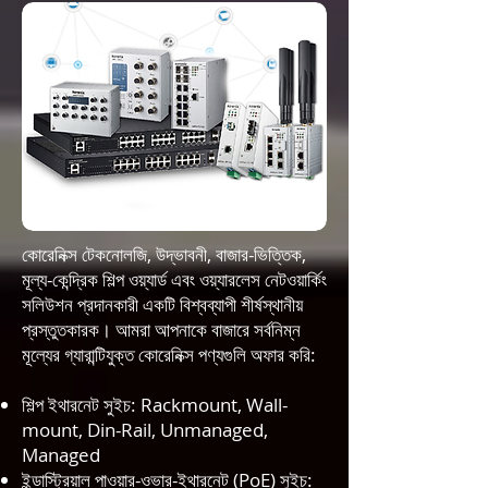
কোরেনিক্স টেকনোলজি, উদ্ভাবনী, বাজার-ভিত্তিক,
মূল্য-কেন্দ্রিক শিল্প ওয়্যার্ড এবং ওয়্যারলেস নেটওয়ার্কিং
সলিউশন প্রদানকারী একটি বিশ্বব্যাপী শীর্ষস্থানীয়
প্রস্তুতকারক। আমরা আপনাকে বাজারে সর্বনিম্ন
মূল্যের গ্যারান্টিযুক্ত কোরেনিক্স পণ্যগুলি অফার করি:
শিল্প ইথারনেট সুইচ
: Rackmount, Wall-
mount, Din-Rail, Unmanaged,
Managed
ইন্ডাস্ট্রিয়াল পাওয়ার-ওভার-ইথারনেট (PoE) সুইচ
: