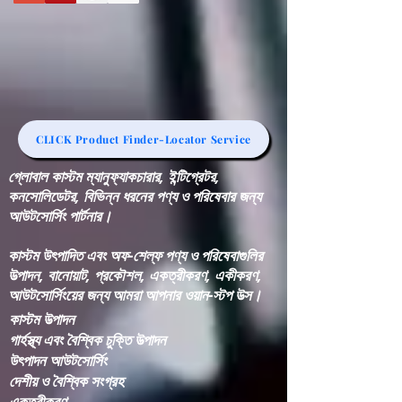
CLICK Product Finder-Locator Service
গ্লোবাল কাস্টম ম্যানুফ্যাকচারার, ইন্টিগ্রেটর,
কনসোলিডেটর, বিভিন্ন ধরনের পণ্য ও পরিষেবার জন্য
আউটসোর্সিং পার্টনার।
কাস্টম উৎপাদিত এবং অফ-শেল্ফ পণ্য ও পরিষেবাগুলির
উত্পাদন, বানোয়াট, প্রকৌশল, একত্রীকরণ, একীকরণ,
আউটসোর্সিংয়ের জন্য আমরা আপনার ওয়ান-স্টপ উত্স।
কাস্টম উত্পাদন
গার্হস্থ্য এবং বৈশ্বিক চুক্তি উত্পাদন
উৎপাদন আউটসোর্সিং
দেশীয় ও বৈশ্বিক সংগ্রহ
একত্রীকরণ​