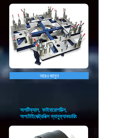
আরও জানুন
অপটিক্যাল, ফাইবারোপটিক্স,
অপটোইলেক্ট্রনিক্স ম্যানুফ্যাকচারিং