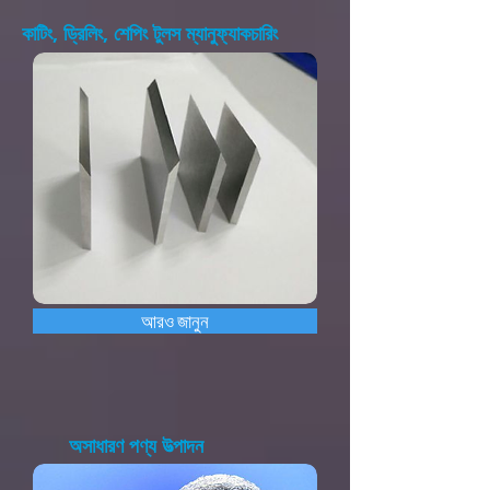
কাটিং, ড্রিলিং, শেপিং টুলস ম্যানুফ্যাকচারিং
আরও জানুন
অসাধারণ পণ্য উত্পাদন