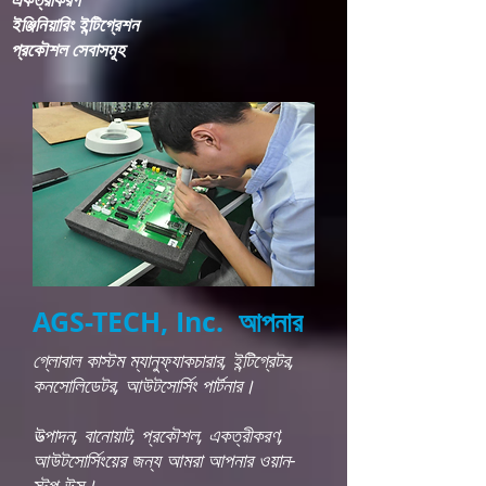
ইঞ্জিনিয়ারিং ইন্টিগ্রেশন​
প্রকৌশল সেবাসমূহ
AGS-TECH, Inc. আপনার
গ্লোবাল কাস্টম ম্যানুফ্যাকচারার, ইন্টিগ্রেটর,
কনসোলিডেটর, আউটসোর্সিং পার্টনার।
উত্পাদন, বানোয়াট, প্রকৌশল, একত্রীকরণ,
আউটসোর্সিংয়ের জন্য আমরা আপনার ওয়ান-
স্টপ উত্স।