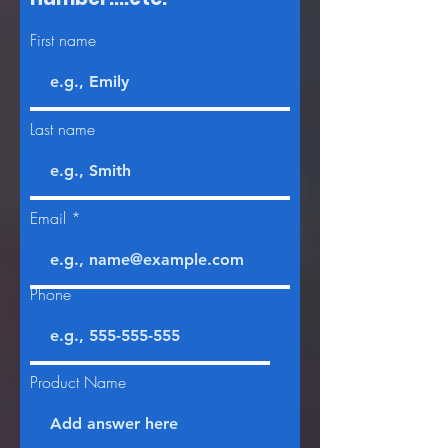
First name
Last name
Email
Phone
Product Name