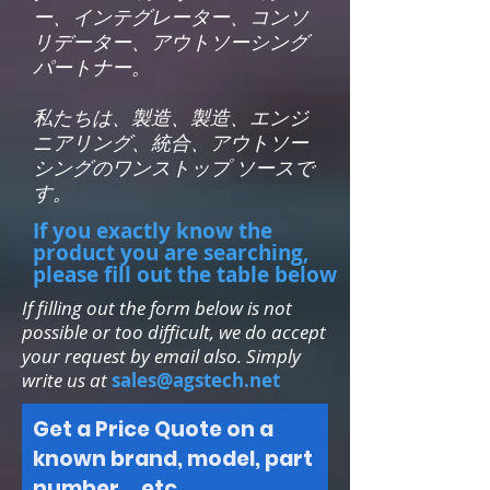
ー、インテグレーター、コンソ
リデーター、アウトソーシング
パートナー。
私たちは、製造、製造、エンジ
ニアリング、統合、アウトソー
シングのワンストップ ソースで
す。
If you exactly know the
product you are searching,
please fill out the table below
If filling out the form below is not
possible or too difficult, we do accept
your request by email also. Simply
write us at
sales@agstech.net
Get a Price Quote on a
known brand, model, part
number....etc.