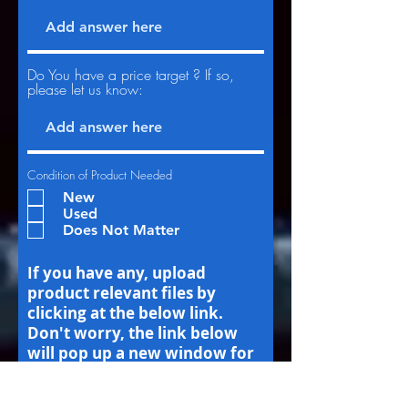
Do You have a price target ? If so,
please let us know:
Condition of Product Needed
New
Used
Does Not Matter
If you have any, upload
product relevant files by
clicking at the below link.
Don't worry, the link below
will pop up a new window for
downloading your files. You
will not navigate away from