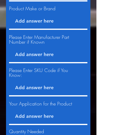
Product Make or Brand
Please Enter Manufacturer Part
Number if Known
Please Enter SKU Code if You
Know:
Your Application for the Product
Quantity Needed