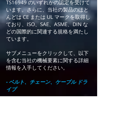
TS16949 のいずれかの認定を受けて
います。さらに、当社の製品のほと
んどは CE または UL マークを取得し
ており、ISO、SAE、ASME、DIN な
どの国際的に関連する規格を満たし
ています。
サブメニューをクリックして、以下
を含む当社の機械要素に関する詳細
情報を入手してください。
- ベルト、チェーン、ケーブル ドラ
イブ
- ギアとギアドライブ
- カップリングとベアリング
- キー &amp; スプライン &amp; ピ