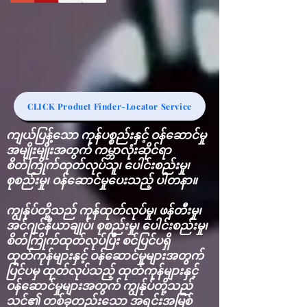
CLICK Product Finder-Locator Service
ကျယ်ပြန့်သော ကုန်ပစ္စည်းနှင့် ဝန်ဆောင်မှု
အမျိုးမျိုးအတွက် ကမ္ဘာလုံးဆိုင်ရာ
စိတ်ကြိုက်ထုတ်လုပ်သူ၊ ပေါင်းစည်းမှု၊
စုစည်းမှု၊ ဝန်ဆောင်မှုပေးသည့် ပါတနာ။
ကျွန်ုပ်တို့သည် ကုန်ထုတ်လုပ်မှု၊ ဖန်တီးမှု၊
အင်ဂျင်နီယာချုပ်၊ စုစည်းမှု၊ ပေါင်းစည်းမှု၊
စိတ်ကြိုက်ထုတ်လုပ်ပြီး စင်ပြင်ပရှိ
ထုတ်ကုန်များနှင့် ဝန်ဆောင်မှုများအတွက်
ပြင်ပမှ ထုတ်လုပ်သည့် ထုတ်ကုန်များနှင့်
ဝန်ဆောင်မှုများအတွက် ကျွန်ုပ်တို့သည်
သင်၏ တစ်ခုတည်းသော အရင်းအမြစ်