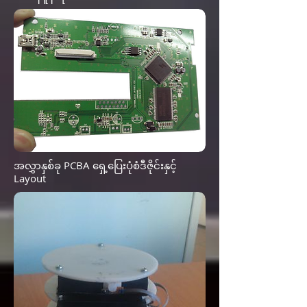
အလွှာနှစ်ခု PCBA ရှေ့ပြေးပုံစံဒီဇိုင်းနှင့်
Layout