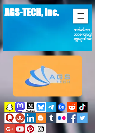
AGS-TECH, Inc.
သင်၏ဘာ
သာစကားကို
ရွေးချယ်ပါ။