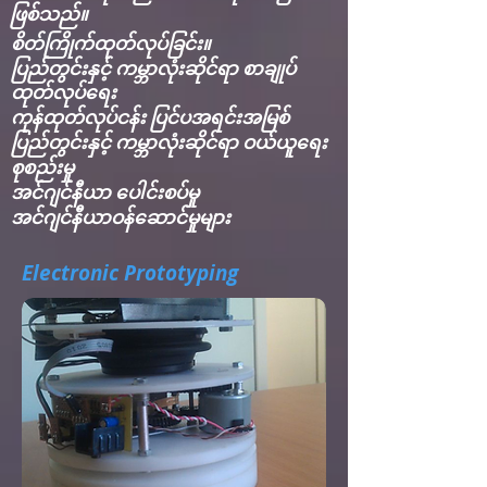
ဖြစ်သည်။
စိတ်ကြိုက်ထုတ်လုပ်ခြင်း။
ပြည်တွင်းနှင့် ကမ္ဘာလုံးဆိုင်ရာ စာချုပ်
ထုတ်လုပ်ရေး
ကုန်ထုတ်လုပ်ငန်း ပြင်ပအရင်းအမြစ်
ပြည်တွင်းနှင့် ကမ္ဘာလုံးဆိုင်ရာ ဝယ်ယူရေး
စုစည်းမှု​
အင်ဂျင်နီယာ ပေါင်းစပ်မှု​
အင်ဂျင်နီယာဝန်ဆောင်မှုများ
Electronic Prototyping