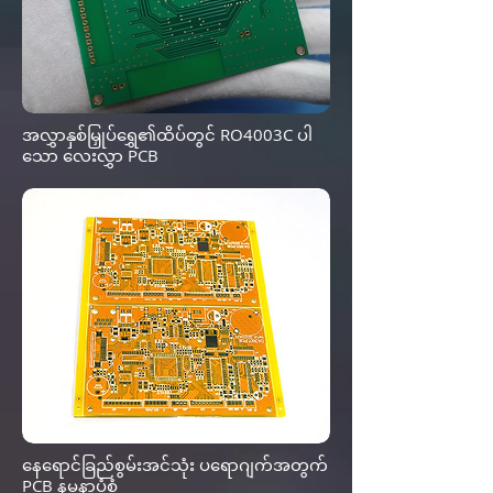
အလွှာနှစ်မြှုပ်ရွှေ၏ထိပ်တွင် RO4003C ပါ
သော လေးလွှာ PCB
နေရောင်ခြည်စွမ်းအင်သုံး ပရောဂျက်အတွက်
PCB နမူနာပုံစံ