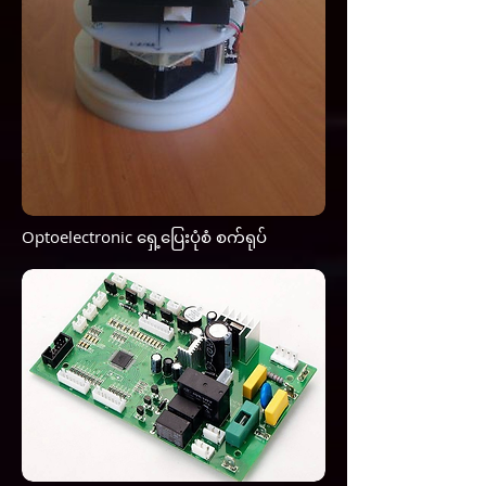
Optoelectronic ရှေ့ပြေးပုံစံ စက်ရုပ်