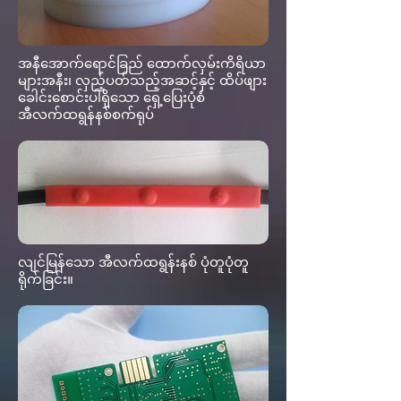
အနီအောက်ရောင်ခြည် ထောက်လှမ်းကိရိယာ
များအနီး၊ လှည့်ပတ်သည့်အဆင့်နှင့် ထိပ်ဖျား
ခေါင်းစောင်းပါရှိသော ရှေ့ပြေးပုံစံ
အီလက်ထရွန်နစ်စက်ရုပ်
လျင်မြန်သော အီလက်ထရွန်းနစ် ပုံတူပုံတူ
ရိုက်ခြင်း။