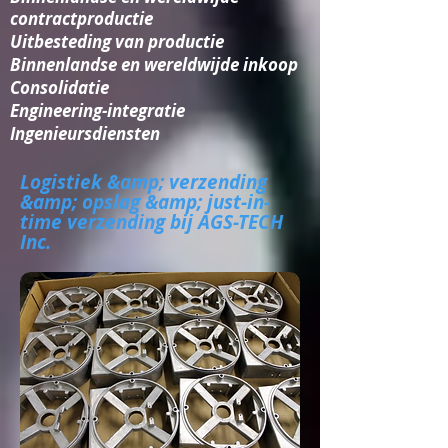
contractproductie
Uitbesteding van productie
Binnenlandse en wereldwijde inkoop
Consolidatie​
Engineering-integratie​
Ingenieursdiensten
Logistiek &amp; verzending
&amp; opslag &amp; just-in-
time verzending bij AGS-TECH
Inc.