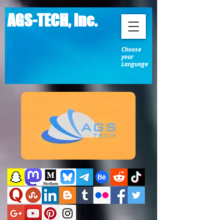
AGS-TECH, Inc.
Choose
your
Language