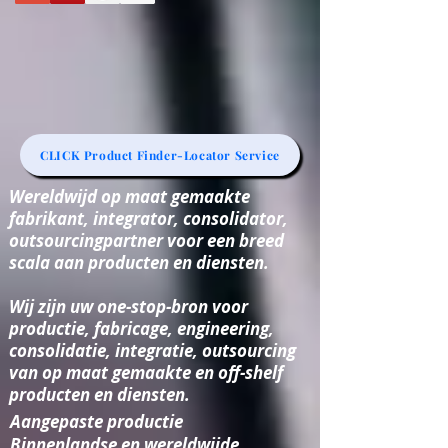
CLICK Product Finder-Locator Service
Wereldwijd op maat gemaakte
fabrikant, integrator, consolidator,
outsourcingpartner voor een breed
scala aan producten en diensten.
Wij zijn uw one-stop-bron voor
productie, fabricage, engineering,
consolidatie, integratie, outsourcing
van op maat gemaakte en off-shelf
producten en diensten.
Aangepaste productie
Binnenlandse en wereldwijde