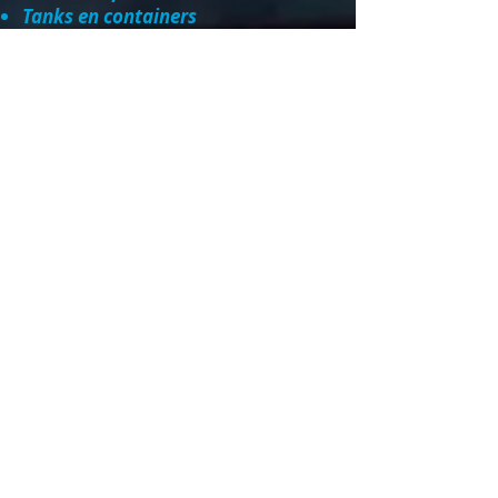
Tanks en containers
Industriële lederen producten
Industrieel &amp; speciaal &amp;
functioneel textiel
VORIGE PAGINA
AGS-TECH Inc.- Engineering &amp; Fabricage &amp;
Fabricage &amp; Assemblage van Producten -