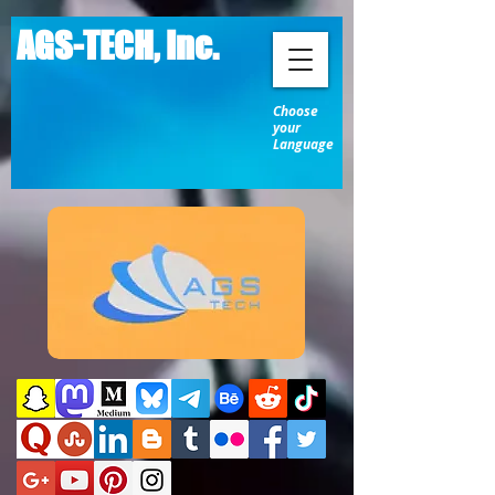
AGS-TECH, Inc.
Choose
your
Language