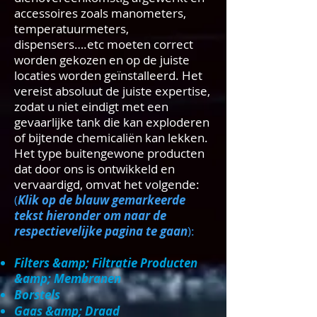
accessoires zoals manometers,
temperatuurmeters,
dispensers….etc moeten correct
worden gekozen en op de juiste
locaties worden geïnstalleerd. Het
vereist absoluut de juiste expertise,
zodat u niet eindigt met een
gevaarlijke tank die kan exploderen
of bijtende chemicaliën kan lekken.
Het type buitengewone producten
dat door ons is ontwikkeld en
vervaardigd, omvat het volgende:
(
Klik op de blauw gemarkeerde
tekst hieronder om naar de
respectievelijke pagina te gaan
):
Filters &amp; Filtratie Producten
&amp; Membranen
Borstels
Gaas &amp; Draad