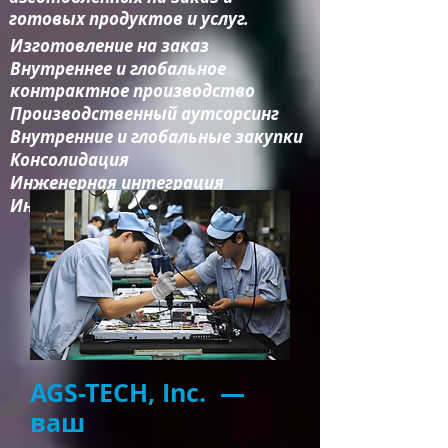
готовых продуктов и услуг.
Изготовление на заказ
Внутреннее и глобальное
контрактное производство
Производственный аутсорсинг
Внутренние и глобальные закупки
Консолидация​
Инженерная интеграция​
Инженерные услуги
AGS-TECH, Inc. —
ваш