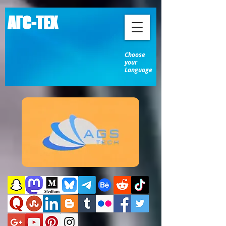
АГС-ТЕХ
Choose
your
Language