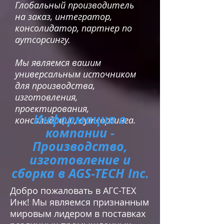
Глобальный производитель
на заказ, интегратор,
консолидатор, партнер по
аутсорсингу.
Мы являемся вашим
универсальным источником
для производства,
изготовления,
проектирования,
Информация о
консолидации, аутсорсинга.
компании -
Производство,
изготовление и
сборка в AGS-TECH Inc.
Добро пожаловать в АГС-ТЕХ
Инк! Мы являемся признанным
мировым лидером в поставках