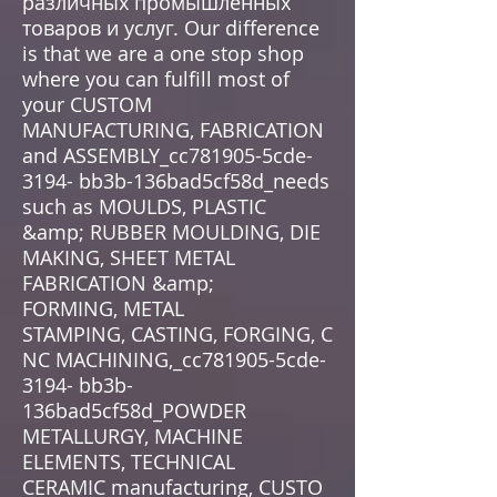
различных промышленных
товаров и услуг. Our difference
is that we are a one stop shop
where you can fulfill most of
your CUSTOM
MANUFACTURING, FABRICATION
and ASSEMBLY_cc781905-5cde-
3194- bb3b-136bad5cf58d_needs
such as MOULDS, PLASTIC
&amp; RUBBER MOULDING, DIE
MAKING, SHEET METAL
FABRICATION &amp;
FORMING, METAL
STAMPING, CASTING, FORGING, C
NC MACHINING,_cc781905-5cde-
3194- bb3b-
136bad5cf58d_POWDER
METALLURGY, MACHINE
ELEMENTS, TECHNICAL
CERAMIC manufacturing, CUSTO