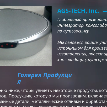
AGS-TECH, Inc. 
Глобальный производите
интегратор, консолид
по аутсорсингу.
Мы являемся вашим ун
источником для произв
изготовления, проекти
консолидации, аутсорси
Галерея Продукци
я
еню ниже, чтобы увидеть некоторые продукты, ко
ов. Продукция, которую мы производим, включает
нные детали, металлические отливки и обработа
мпоненты и узлы, изготовленные из листового мет