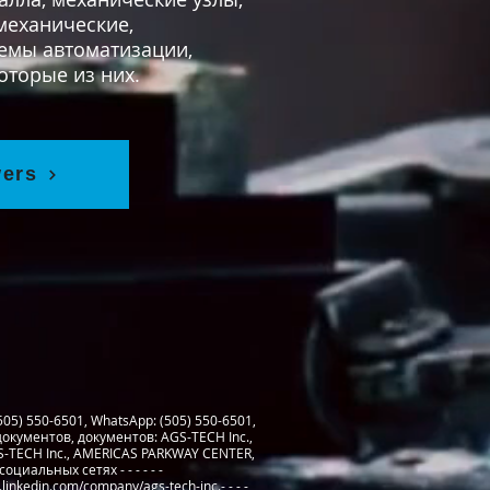
механические,
емы автоматизации,
оторые из них.
wers
05) 550-6501, WhatsApp: (505) 550-6501,
документов, документов: AGS-TECH Inc.,
S-TECH Inc., AMERICAS PARKWAY CENTER,
циальных сетях - - - - - -
.linkedin.com/company/ags-tech-inc.
- - - -