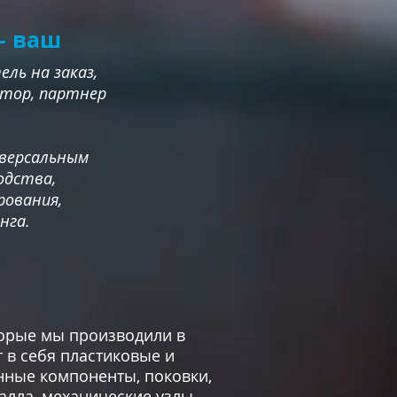
— ваш
ль на заказ,
атор, партнер
иверсальным
одства,
рования,
нга.
торые мы производили в
 в себя пластиковые и
нные компоненты, поковки,
алла, механические узлы,