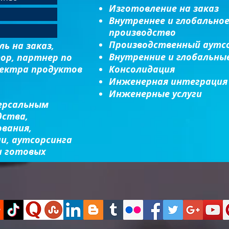
Изготовление на заказ
Внутреннее и глобально
производство
Производственный аутс
ь на заказ,
Внутренние и глобальные
ор, партнер по
пектра продуктов
Консолидация​
Инженерная интеграция​
Инженерные услуги
ерсальным
дства,
вания,
и, аутсорсинга
и готовых