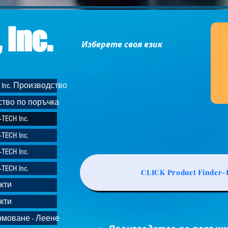
 Inc.
Изберете своя език
 Inc. Производство
дство по поръчка
ECH Inc.
ECH Inc.
ECH Inc.
ECH Inc.
CLICK Product Finder-L
кти
кти
ормоване - Леене