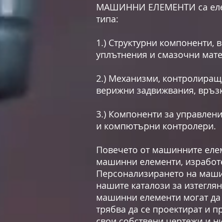
МАШИННИ ЕЛЕМЕНТИ са елеме
типа:
1.) Структурни компоненти, 
уплътнения и смазочни мат
2.) Механизми, контролиращ
верижни задвижвания, връзк
3.) Компоненти за управлен
и компютърни контролери.
Повечето от машинните елем
машинни елементи, изработ
Персонализирането на маши
нашите каталози за изтегля
машинни елементи могат да 
трябва да се проектират и 
свои собствени чертежи и н