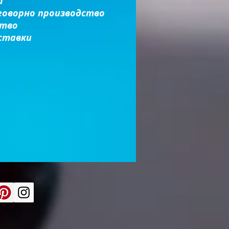
а
говорно производство
ство
ставки