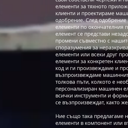
елементи за тяхното прилож
клиенти и проектираме маш
одобрение. След одобрение
елементи по окончателния пр
елемент се представи незадо
промени съвместно с нашите
споразумения за неразкрива
елементи или всеки друг пр
елементи за конкретен клие
код и ги произвеждаме и пр
възпроизвеждаме машинните
толкова пъти, колкото е нео
персонализиран машинен еле
всички инструменти и форми 
се възпроизвеждат, както же
Ние също така предлагаме 
елементи в компонент или в