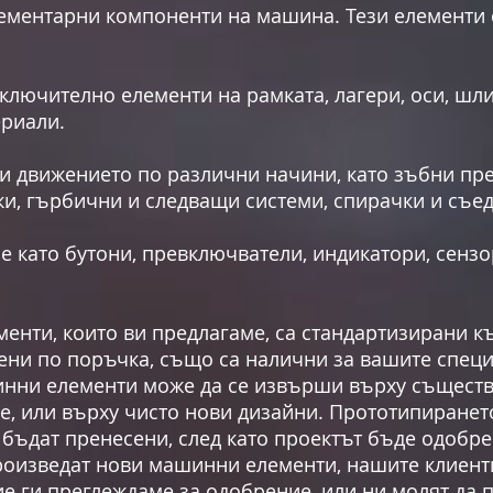
нтарни компоненти на машина. Тези елементи се
включително елементи на рамката, лагери, оси, шл
ериали.
и движението по различни начини, като зъбни пр
и, гърбични и следващи системи, спирачки и съе
ие като бутони, превключватели, индикатори, сен
енти, които ви предлагаме, са стандартизирани к
ени по поръчка, също са налични за вашите спец
нни елементи може да се извърши върху съществу
не, или върху чисто нови дизайни. Прототипиранет
бъдат пренесени, след като проектът бъде одобрен
произведат нови машинни елементи, нашите клиент
ие ги преглеждаме за одобрение, или ни молят д