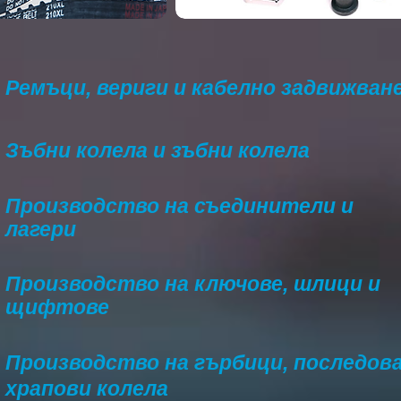
Ремъци, вериги и кабелно задвижван
Зъбни колела и зъбни колела
Производство на съединители и
лагери
Производство на ключове, шлици и
щифтове
Производство на гърбици, последова
храпови колела