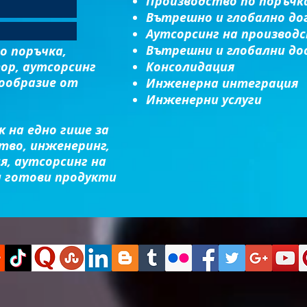
Производство по поръчк
Вътрешно и глобално до
Аутсорсинг на производ
Вътрешни и глобални до
о поръчка,
ор, аутсорсинг
Консолидация​
нообразие от
Инженерна интеграция​
Инженерни услуги
 на едно гише за
тво, инженеринг,
я, аутсорсинг на
и готови продукти