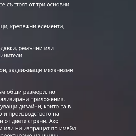
 състоят от три основни
ици, крепежни елементи,
едавки, ремъчни или
динители.
зори, задвижващи механизми
ъм общи размери, но
иализирани приложения.
ващи дизайни, които са в
о и производството на
 от двете страни. Ако
и или ни изпращат по имейл
а проектираме машинни