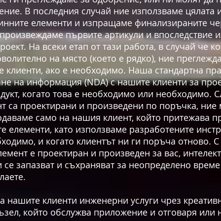
ение. В последния случай ние използваме цялата
инните елементи и изпращаме финализираните чер
 произвеждаме първите артикули и впоследствие
оект. На всеки етап от тази работа, в случай че 
волително на място (което е рядко), ние преглежд
 клиенти, ако е необходимо. Наша стандартна пра
не на информация (NDA) с нашите клиенти за пр
одукт, когато това е необходимо или необходимо. 
нт са проектирани и произведени по поръчка, ние
одаваме само на нашия клиент, който притежава п
 елементи, като използваме разработените инстр
бходимо, и когато клиентът ни ги поръча отново. С 
мент е проектиран и произведен за вас, интелекту
се запазват и съхраняват за неопределено време о
лаете.
на нашите клиенти инженерни услуги чрез креати
ъзел, който обслужва приложение и отговаря или 