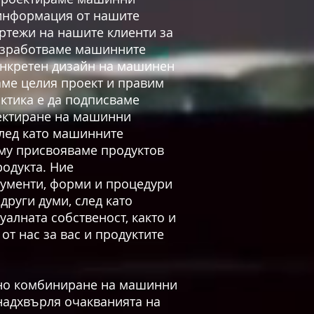
 информация от нашите
тежи на нашите клиенти за
 изработваме машинните
конкретен дизайн на машинен
аме целия проект и правим
ктика е да подписваме
оектиране на машинни
След като машинните
 му присвояваме продуктов
родукта. Ние
ументи, форми и процедури
други думи, след като
алната собственост, както и
т нас за вас и продуктите
вно комбиниране на машинни
надхвърля очакванията на