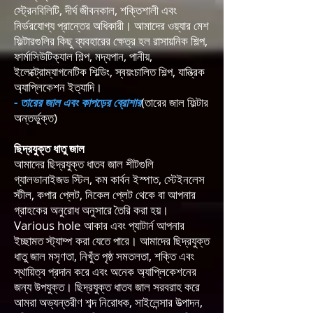
স্ট্রেনবিলিটি, দীর্ঘ জীবনকাল, শক্তিশালী এবং
নির্ভরযোগ্য প্রান্তের অধিকারী। আমাদের ওয়্যার মেশ
ফিল্টারগুলির কিছু ব্যবহারের ক্ষেত্র হল রাসায়নিক শিল্প,
ফার্মাসিউটিক্যাল শিল্প, মদ্যপান, পানীয়,
ইলেক্ট্রোম্যাগনেটিক শিল্ডিং, স্বয়ংচালিত শিল্প, যান্ত্রিক
অ্যাপ্লিকেশন ইত্যাদি।
- তারের জাল এবং কাপড়ের ব্রোশার
(তারের জাল ফিল্টার
অন্তর্ভুক্ত)
ছিদ্রযুক্ত ধাতু জাল
আমাদের ছিদ্রযুক্ত ধাতব জাল শীটগুলি
গ্যালভানাইজড স্টিল, কম কার্বন ইস্পাত, স্টেইনলেস
স্টীল, কপার প্লেট, নিকেল প্লেট থেকে বা আপনার
গ্রাহকের অনুরোধ অনুসারে তৈরি করা হয়।
Various hole আকার এবং প্যাটার্ন আপনার
ইচ্ছামত স্ট্যাম্প করা যেতে পারে। আমাদের ছিদ্রযুক্ত
ধাতু জাল মসৃণতা, নিখুঁত পৃষ্ঠ সমতলতা, শক্তি এবং
স্থায়িত্ব প্রদান করে এবং অনেক অ্যাপ্লিকেশনের
জন্য উপযুক্ত। ছিদ্রযুক্ত ধাতব জাল সরবরাহ করে
আমরা অভ্যন্তরীণ শব্দ নিরোধক, সাইলেন্সার উত্পাদন,