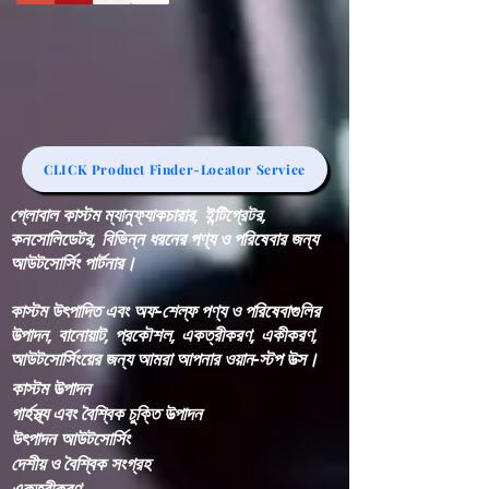
CLICK Product Finder-Locator Service
গ্লোবাল কাস্টম ম্যানুফ্যাকচারার, ইন্টিগ্রেটর,
কনসোলিডেটর, বিভিন্ন ধরনের পণ্য ও পরিষেবার জন্য
আউটসোর্সিং পার্টনার।
কাস্টম উৎপাদিত এবং অফ-শেল্ফ পণ্য ও পরিষেবাগুলির
উত্পাদন, বানোয়াট, প্রকৌশল, একত্রীকরণ, একীকরণ,
আউটসোর্সিংয়ের জন্য আমরা আপনার ওয়ান-স্টপ উত্স।
কাস্টম উত্পাদন
গার্হস্থ্য এবং বৈশ্বিক চুক্তি উত্পাদন
উৎপাদন আউটসোর্সিং
দেশীয় ও বৈশ্বিক সংগ্রহ
একত্রীকরণ​