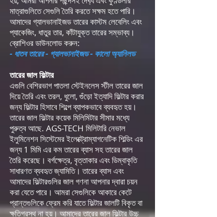
হয়, আমরা আপনার পছন্দসই দৈর্ঘ্য এবং কুণ্ডলীর
মাত্রাগুলিতে সেগুলি তৈরি করতে সক্ষম হতে পারি।
আমাদের গ্যালভানাইজড তারের কাস্টম লেবেলিং এবং
প্যাকেজিং, ধাতুর তার, কাঁটাযুক্ত তারের সম্ভাব্য।
ব্রোশিওর ডাউনলোড করুন:
- ধাতব তারের - গ্যালভানাইজড - কালো অ্যানিলড
তারের জাল ফিল্টার
এগুলি বেশিরভাগ পাতলা স্টেইনলেস স্টীল তারের জাল
দিয়ে তৈরি এবং তরল, ধুলো, গুঁড়ো ইত্যাদি ফিল্টার করার
জন্য ফিল্টার হিসাবে শিল্পে ব্যাপকভাবে ব্যবহৃত হয়।
তারের জাল ফিল্টার কয়েক মিলিমিটার সীমার মধ্যে
পুরুত্ব আছে. AGS-TECH মিলিটারি নেভাল
ইলুমিনেশন সিস্টেমের ইলেক্ট্রোম্যাগনেটিক শিল্ডিং এর
জন্য 1 মিমি এর কম তারের ব্যাস সহ তারের জাল
তৈরি করেছে। বর্গক্ষেত্র, বৃত্তাকার এবং ডিম্বাকৃতি
সাধারণত ব্যবহৃত জ্যামিতি। তারের ব্যাস এবং
আমাদের ফিল্টারগুলির জাল গণনা আপনার দ্বারা চয়ন
করা যেতে পারে। আমরা সেগুলিকে আকারে কেটে
প্রান্তগুলিকে ফ্রেম করি যাতে ফিল্টার জালটি বিকৃত বা
ক্ষতিগ্রস্থ না হয়। আমাদের তারের জাল ফিল্টার উচ্চ