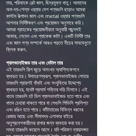
তার, পরিবাহক বেল্ট জাল, ছিদ্রযুক্ত ধাতু। আমাদের
অফ-দ্য-শেল্ফ ওয়্যার মেশ পণ্যগুলি ছাড়াও আমরা
কাস্টম উত্পাদন জাল এবং metal ওয়্যার পণ্যগুলি
আপনার নির্দিষ্টকরণ এবং প্রয়োজন অনুসারে করি।
আমরা গ্রাহকের প্রয়োজনীয়তা অনুযায়ী পছন্দসই
আকার, লেবেল এবং প্যাকেজ কাটা। একটি নির্দিষ্ট তার
এবং জাল পণ্য সম্পর্কে আরও পড়তে নীচের সাবমেনুতে
ক্লিক করুন.
গ্যালভানাইজড তার এবং মেটাল তার
এই তারগুলি শিল্প জুড়ে অসংখ্য অ্যাপ্লিকেশনে
ব্যবহৃত হয়। উদাহরণস্বরূপ, গ্যালভানাইজড লোহার
তারগুলি প্রায়শই বাঁধাই এবং সংযুক্তির উদ্দেশ্যে
ব্যবহৃত হয়, যথেষ্ট প্রসার্য শক্তির দড়ি হিসাবে। এই
ধাতব তারগুলি হট ডিপ গ্যালভানাইজড হতে পারে এবং
ধাতব চেহারা থাকতে পারে বা সেগুলি পিভিসি প্রলিপ্ত
এবং রঙিন হতে পারে। কাঁটাতারের বিভিন্ন ধরনের
রেজার আছে এবং সীমাবদ্ধ এলাকার বাইরে
অনুপ্রবেশকারীদের রাখার জন্য ব্যবহার করা হয়।
লম্বা তারগুলি কয়েলে আসে। যদি পরিমাণ ন্যায়সঙ্গত