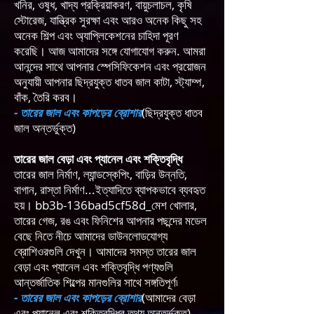
খনির, ওষুধ, খাদ্য প্রক্রিয়াকরণ, বায়ুচলাচল, কৃষি
স্টোরেজ, যান্ত্রিক সুরক্ষা এবং আরও অনেক কিছু সহ
অনেক শিল্প এবং অ্যাপ্লিকেশনের চাহিদা পূরণ
করেছি। আজ আমাদের সঙ্গে যোগাযোগ করুন. আমরা
আনন্দের সাথে আপনার স্পেসিফিকেশন এবং প্রয়োজন
অনুযায়ী আপনার ছিদ্রযুক্ত ধাতব জাল কাটা, স্ট্যাম্প,
বাঁক, তৈরি করব।
- তারের জাল এবং কাপড়ের ব্রোশার
(ছিদ্রযুক্ত ধাতব
জাল অন্তর্ভুক্ত)
তারের জাল বেড়া এবং প্যানেল এবং শক্তিবৃদ্ধি
তারের জাল নির্মাণ, ল্যান্ডস্কেপিং, বাড়ির উন্নতি,
বাগান, রাস্তা নির্মাণ...ইত্যাদিতে ব্যাপকভাবে ব্যবহৃত
হয়। bb3b-136bad5cf58d_মেশ খোলার,
তারের গেজ, রঙ এবং ফিনিশের আপনার পছন্দের মডেল
বেছে নিতে নীচে আমাদের ডাউনলোডযোগ্য
ব্রোশিওরগুলি দেখুন। আমাদের সমস্ত তারের জাল
বেড়া এবং প্যানেল এবং শক্তিবৃদ্ধি পণ্যগুলি
আন্তর্জাতিক শিল্পের মানগুলির সাথে সঙ্গতিপূর্ণ৷
- তারের জাল এবং কাপড়ের ব্রোশার
(আমাদের বেড়া
এবং প্যানেল এবং শক্তিবৃদ্ধির তথ্য অন্তর্ভুক্ত)