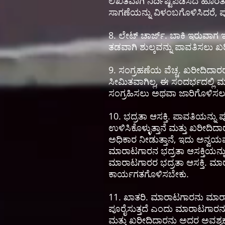
ಲಿಖಿತವಾಗಿ ನಿರ್ದಿಷ್ಟಪಡಿಸದ ಹ
ಸಾಗಣೆಯನ್ನು ವಿಳಂಬಗೊಳಿಸಿದರೆ, ಪ
8. ಲೇಟ್ ಚಾರ್ಜ್. ಬಾಕಿ ಇರುವಾಗ 
ತಡವಾಗಿ ಶುಲ್ಕವನ್ನು ಪಾವತಿಸಲು ಖರೀ
9. ಸಂಗ್ರಹಣೆಯ ವೆಚ್ಚ. ಖರೀದಿದಾರರು
ಸೀಮಿತವಾಗಿಲ್ಲ, ಈ ಸಂದರ್ಭದಲ್ಲ
ಸಂಗ್ರಹಿಸಲು ಅಥವಾ ಜಾರಿಗೊಳಿಸಲು
10. ಭದ್ರತಾ ಆಸಕ್ತಿ. ಪಾವತಿಯನ್ನು 
ಉಳಿಸಿಕೊಳ್ಳುತ್ತಾನೆ ಮತ್ತು ಖರೀ
ಅಧಿಕಾರ ನೀಡುತ್ತಾನೆ, ಇದು ಅನ್
ಮಾರಾಟಗಾರನ ಭದ್ರತಾ ಆಸಕ್ತಿಯನ್ನು 
ಮಾರಾಟಗಾರರ ಭದ್ರತಾ ಆಸಕ್ತಿ. ಮ
ಕಾರ್ಯಗತಗೊಳಿಸಬೇಕು.
11. ಖಾತರಿ. ಮಾರಾಟಗಾರನು ಮಾರ
ಪೂರೈಸುತ್ತದೆ ಎಂದು ಮಾರಾಟಗಾರನು ಖ
ಮತ್ತು ಖರೀದಿದಾರನು ಅದರ ಅವಶ್ಯಕ