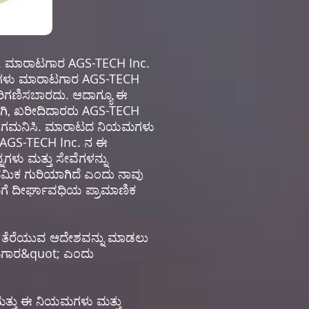
ು. ಮಾರಾಟಗಾರ AGS-TECH Inc.
 ಇವುಗಳು ಮಾರಾಟಗಾರ AGS-TECH
ಪರಿಗಣಿಸಬಾರದು. ಆದಾಗ್ಯೂ ಈ
ಗಿ, ಖರೀದಿದಾರರು AGS-TECH
್ಟು ಗಮನಿಸಿ. ಮಾರಾಟದ ನಿಯಮಗಳು
ಸಲಾದ AGS-TECH Inc. ನ ಈ
ನಗಳು ಮತ್ತು ಸೇವೆಗಳನ್ನು
ಾಥಮಿಕ ಗುರಿಯಾಗಿದೆ ಎಂದು ನಾವು
ಿಗೆ ದೀರ್ಘಾವಧಿಯ ಪ್ರಾಮಾಣಿಕ
ವನ್ನು ತೆರೆಯುವ ಆದೇಶವನ್ನು ಮಾಡಲು
ರಾಟಗಾರ&quot; ಎಂದು
ೆ ಮತ್ತು ಈ ನಿಯಮಗಳು ಮತ್ತು