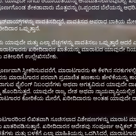
ೊರತು. ಯಾವುದೇ ನಗದು ರಿಯಾಯಿತಿಯನ್ನು ಅನುಮತಿಸಲಾಗುವುದಿಲ್ಲ. 
ೂರ್ಣಗೊಂಡ ಶೇಕಡಾವಾರು ಮೊತ್ತವನ್ನು (ಒಪ್ಪಂದದ ಬೆಲೆಯನ್ನು ಆಧರಿಸಿ
ಇನ್‌ವಾಯ್ಸ್‌ಗಳನ್ನು ಪಾವತಿಸದಿದ್ದರೆ, ಪಾವತಿಸದ ಅಪರಾಧ ಬಾಕಿಯ ಮೇಲೆ
ದಿದಾರ ಒಪ್ಪುತ್ತಾನೆ.
 ಯಾವುದೇ ಮತ್ತು ಎಲ್ಲಾ ವೆಚ್ಚಗಳನ್ನು ಪಾವತಿಸಲು ಒಪ್ಪುತ್ತಾರೆ ಆದರೆ ಎ
ಿ ಮಾರಾಟಗಾರನು ಖರೀದಿದಾರನ ಖಾತೆಯನ್ನು ಮಾರಾಟದ ಯಾವುದೇ ನಿಯಮಗ
 ವಕೀಲರಿಗೆ ಉಲ್ಲೇಖಿಸಬೇಕು.
ಪೂರ್ಣವಾಗಿ ಸ್ವೀಕರಿಸುವವರೆಗೆ, ಮಾರಾಟಗಾರನು ಈ ಕೆಳಗಿನ ಸರಕುಗಳಲ್ಲಿ 
ದಿದಾರನು ಮಾರಾಟಗಾರನ ಪರವಾಗಿ ಪ್ರಮಾಣಿತ ಹಣಕಾಸು ಹೇಳಿಕೆಯನ್ನು
ವಯವಾಗುವ ಫೈಲಿಂಗ್ ನಿಬಂಧನೆಗಳು ಅಥವಾ ಅಗತ್ಯವಿರುವ ಯಾವುದೇ ದಾಖ
ಹೊಂದಿಸುತ್ತದೆ. ಯಾವುದೇ ರಾಜ್ಯ, ದೇಶ ಅಥವಾ ನ್ಯಾಯವ್ಯಾಪ್ತಿಯಲ್ಲಿನ
ಾರಾಟಗಾರರ ಕೋರಿಕೆಯ ಮೇರೆಗೆ, ಖರೀದಿದಾರನು ಅಂತಹ ಯಾವುದೇ ದಾಖ
ಾಟಗಾರರಿಂದ ಲಿಖಿತವಾಗಿ ಸೂಚಿಸಲಾದ ವಿಶೇಷಣಗಳನ್ನು ಮಾರಾಟ ಮ
ಾತರಿಪಡಿಸುತ್ತಾನೆ. ಖರೀದಿದಾರನ ಆದೇಶವು ಸಂಪೂರ್ಣ ಆಪ್ಟಿಕಲ್ ಸಿಸ್ಟಮ
ತೆಗಳು ಮತ್ತು ಬಳಕೆಗೆ ಎಲ್ಲಾ ಮಾಹಿತಿಯನ್ನು ಒದಗಿಸಿದರೆ, ಮಾರಾಟಗ