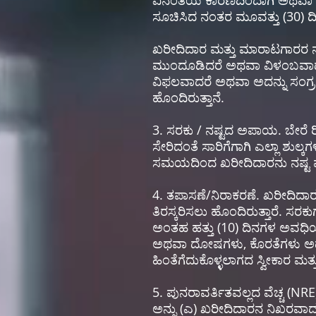
ವಿನಂತಿಯ ಕಾರಣದಿಂದಾಗಿ ಅಥವಾ ಮಾ
ಸೂಚಿಸಿದ ನಂತರ ಮೂವತ್ತು (30) ದಿ
ಖರೀದಿದಾರ ಮತ್ತು ಮಾರಾಟಗಾರರ ನಡು
ಮುಂದೂಡಿದರೆ ಅಥವಾ ವಿಳಂಬವಾದರೆ,
ವಿಫಲವಾದರೆ ಅಥವಾ ಅದನ್ನು ಸಂಗ್ರಹ
ಹೊಂದಿರುತ್ತಾನೆ.
3. ಸರಕು / ನಷ್ಟದ ಅಪಾಯ. ಬೇರೆ ರ
ಸೇರಿದಂತೆ ಸಾರಿಗೆಗಾಗಿ ಎಲ್ಲಾ ಶುಲ
ಸಮಯದಿಂದ ಖರೀದಿದಾರನು ನಷ್ಟ ಮತ
4. ತಪಾಸಣೆ/ನಿರಾಕರಣೆ. ಖರೀದಿದಾರರ
ತಿರಸ್ಕರಿಸಲು ಹೊಂದಿರುತ್ತಾರೆ. ಸರಕ
ಅಂತಹ ಹತ್ತು (10) ದಿನಗಳ ಅವಧಿಯಲ
ಅಥವಾ ದೋಷಗಳು, ಕೊರತೆಗಳು ಅಥವ
ಹಿಂತೆಗೆದುಕೊಳ್ಳಲಾಗದ ಸ್ವೀಕಾರ ಮತ
5. ಪುನರಾವರ್ತಿತವಲ್ಲದ ವೆಚ್ಚ (N
ಅನ್ನು (ಎ) ಖರೀದಿದಾರನ ನಿಖರವ