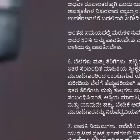
ಅಥವಾ ರೂಪಾಂತರಕ್ಕಾಗಿ ಒಂದು-ಬಾರಿ 
ಅವಶ್ಯಕತೆಗಳ ನಿಖರವಾದ ವ್ಯಾಖ್ಯ
ಉಪಕರಣಗಳಿಗೆ ಬದಲಿಗಾಗಿ ಖರೀದಿದಾ
ಅಂತಹ ಸಮಯದಲ್ಲಿ ಮರುಕಳಿಸುವ ವೆಚ
ಅದರ 50% ಅನ್ನು ಪಾವತಿಸಬೇಕು
ಬಾಕಿಯನ್ನು ಪಾವತಿಸಬೇಕು.
6. ಬೆಲೆಗಳು ಮತ್ತು ತೆರಿಗೆಗಳು. 
ಇತರ ಸಂಬಂಧಿತ ಮಾಹಿತಿಯ ಸ್ವೀಕೃ
ಮಾರಾಟಗಾರರಿಂದ ಉಂಟಾಗುವ ಯಾವುದೇ ಹ
ಖರೀದಿಯ ಬೆಲೆಗೆ ಹೆಚ್ಚುವರಿಯಾಗಿ 
ಇತರ ತೆರಿಗೆಗಳು ಮತ್ತು ಶುಲ್ಕಗಳು 
ಸಂಬಂಧಿಸಿದಂತೆ, ಆಸ್ತಿಯ ಮಾರಾಟ
ಮತ್ತು ಯಾವುದೇ ಹಕ್ಕು, ಬೇಡಿಕೆ ಅಥ
ಮಾರಾಟಗಾರನನ್ನು ನಿರುಪದ್ರವಿಯಾಗಿ ಉಳಿ
7. ಪಾವತಿ ನಿಯಮಗಳು. ಆದೇಶಿಸಿದ
ಯುನೈಟೆಡ್ ಸ್ಟೇಟ್ಸ್ ಫಂಡ್‌ಗಳಲ್ಲಿ