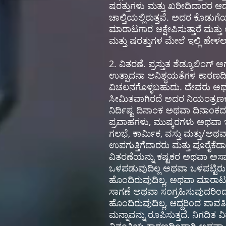
ಷರತ್ತುಗಳು ಮತ್ತು ಖರೀದಿದಾರರ 
ಚಾಲ್ತಿಯಲ್ಲಿರುತ್ತವೆ. ಅದರ ಕೊಡುಗ
ಮಾರಾಟಗಾರ ಆಕ್ಷೇಪಿಸುತ್ತಾರೆ ಮತ
ಮತ್ತು ಷರತ್ತುಗಳ ಮೇಲೆ ಇಲ್ಲಿ ಹೇಳಲಾ
2. ವಿತರಣೆ. ಪ್ರಸ್ತುತ ಶೆಡ್ಯೂಲಿಂ
ಉತ್ಪಾದನಾ ಅನಿಶ್ಚಯತೆಗಳ ಕಾರಣದ
ವಿಚಲನಗೊಳ್ಳಬಹುದು. ದೇವರು ಅಥವಾ 
ಸೀಮಿತವಾಗಿರದೆ ಅದರ ನಿಯಂತ್ರಣಕ
ನಿರ್ದಿಷ್ಟ ದಿನಾಂಕ ಅಥವಾ ದಿನಾಂಕ
ಪ್ರವಾಹಗಳು, ಮುಷ್ಕರಗಳು ಅಥವಾ ಇ
ಗಲಭೆ, ಕಾರ್ಮಿಕ, ವಸ್ತು ಮತ್ತು/ಅಥ
ಉಪಗುತ್ತಿಗೆದಾರರು ಮತ್ತು ಪೂರೈಕ
ವಿತರಣೆಯನ್ನು ಕಷ್ಟಕರ ಅಥವಾ ಅಸಾ
ಒಳಪಡುವುದಿಲ್ಲ ಅಥವಾ ಒಳಪಟ್ಟಿರುವ
ಹೊಂದಿರುವುದಿಲ್ಲ, ಅಥವಾ ಮಾರಾಟಗ
ಸಾಗಣೆ ಅಥವಾ ಸಂಗ್ರಹಿಸುವುದರಿ
ಹೊಂದಿರುವುದಿಲ್ಲ, ಆದ್ದರಿಂದ ಪಾವತ
ಮನ್ನಾವನ್ನು ರೂಪಿಸುತ್ತದೆ. ನಿಗದ