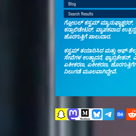
Blog
Search Results
ಗ್ಲೋಬಲ್ ಕಸ್ಟಮ್ ಮ್ಯಾನುಫ್ಯಾಕ್ಚರರ್,
ಕನ್ಸಾಲಿಡೇಟರ್, ವ್ಯಾಪಕವಾದ ಉತ್ಪನ್ನ
ಹೊರಗುತ್ತಿಗೆ ಪಾಲುದಾರ.
ಕಸ್ಟಮ್ ತಯಾರಿಸಿದ ಮತ್ತು ಆಫ್-ಶೆಲ್ಫ
ಸೇವೆಗಳ ಉತ್ಪಾದನೆ, ಫ್ಯಾಬ್ರಿಕೇಶನ್,
ಏಕೀಕರಣ, ಏಕೀಕರಣ, ಹೊರಗುತ್ತಿಗೆಗಾ
ನಿಲುಗಡೆ ಮೂಲವಾಗಿದ್ದೇವೆ.