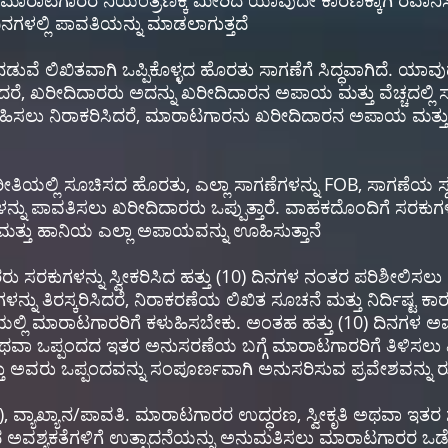
ರಾಟಗಾರರ ನಿಯಂತ್ರಣಕ್ಕೆ ಮೀರಿದ ಯಾವುದೇ ಕಾರಣಕ್ಕಾಗಿ ರವಾನಿಸಲಾ
ನಗಳಲ್ಲಿ ಪಾವತಿಯನ್ನು ಮಾಡಲಾಗುತ್ತದೆ
ವೆ ಲಿಖಿತವಾಗಿ ಒಪ್ಪಿಕೊಳ್ಳದ ಹೊರತು ಸಾಗಣೆಗೆ ಸಿದ್ಧವಾಗಿದೆ. ಯಾ
 ಖರೀದಿದಾರರು ಅದನ್ನು ಖರೀದಿದಾರನ ಅಪಾಯ ಮತ್ತು ವೆಚ್ಚದಲ್ಲಿ ಸಂ
ಿಸಲು ನಿರಾಕರಿಸಿದರೆ, ಮಾರಾಟಗಾರನು ಖರೀದಿದಾರನ ಅಪಾಯ ಮತ್ತು ವೆಚ್
ೀತಿಯಲ್ಲಿ ಸೂಚಿಸದ ಹೊರತು, ಎಲ್ಲಾ ಸಾಗಣೆಗಳನ್ನು FOB, ಸಾಗಣೆಯ ಸ್ಥ
್ಕಗಳನ್ನು ಪಾವತಿಸಲು ಖರೀದಿದಾರರು ಒಪ್ಪುತ್ತಾರೆ. ವಾಹಕದೊಂದಿಗೆ ಸರಕು
್ತು ಹಾನಿಯ ಎಲ್ಲಾ ಅಪಾಯವನ್ನು ಊಹಿಸುತ್ತಾನೆ
ು ಸರಕುಗಳನ್ನು ಸ್ವೀಕರಿಸಿದ ಹತ್ತು (10) ದಿನಗಳ ನಂತರ ಪರಿಶೀಲಿಸಲು 
ುಗಳನ್ನು ತಿರಸ್ಕರಿಸಿದರೆ, ನಿರಾಕರಣೆಯ ಲಿಖಿತ ಸೂಚನೆ ಮತ್ತು ನಿರ್ದಿಷ್
್ಲಿ ಮಾರಾಟಗಾರರಿಗೆ ಕಳುಹಿಸಬೇಕು. ಅಂತಹ ಹತ್ತು (10) ದಿನಗಳ ಅವಧಿ
ಾ ಒಪ್ಪಂದದ ಇತರ ಅನುಸರಣೆಯ ಬಗ್ಗೆ ಮಾರಾಟಗಾರರಿಗೆ ತಿಳಿಸಲು
್ತು ಅವರು ಒಪ್ಪಂದವನ್ನು ಸಂಪೂರ್ಣವಾಗಿ ಅನುಸರಿಸುವ ಪ್ರವೇಶವನ್ನು ರೂ
RE), ವ್ಯಾಖ್ಯಾನ/ಪಾವತಿ. ಮಾರಾಟಗಾರರ ಉದ್ಧರಣ, ಸ್ವೀಕೃತಿ ಅಥವಾ ಇ
ಾದ ಅವಶ್ಯಕತೆಗಳಿಗೆ ಉತ್ಪಾದನೆಯನ್ನು ಅನುಮತಿಸಲು ಮಾರಾಟಗಾರರ