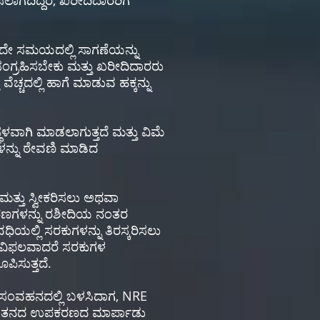
ಗದಿದ್ದರೆ, ಖರೀದಿದಾರರಿಗೆ
ವುದೇ ಸಮಯದಲ್ಲಿ ಸಾಗಣೆಯನ್ನು
ಗ್ರಹಿಸಬೇಕು ಮತ್ತು ಖರೀದಿದಾರರು
ಚದಲ್ಲಿ ಹಾಗೆ ಮಾಡುವ ಹಕ್ಕನ್ನು
ಳವಾಗಿ ಮಾಡಲಾಗುತ್ತದೆ ಮತ್ತು ವಿಮೆ
ಗಳನ್ನು ಠೇವಣಿ ಮಾಡಿದ
ಮತ್ತು ಸ್ವೀಕರಿಸಲು ಅಥವಾ
ಟ ಕಾರಣಗಳನ್ನು ರಶೀದಿಯ ನಂತರ
ಯಲ್ಲಿ ಸರಕುಗಳನ್ನು ತಿರಸ್ಕರಿಸಲು
 ವಿಫಲವಾದರೆ ಸರಕುಗಳ
ಪಿಸುತ್ತದೆ.
ತರ ಸಂವಹನದಲ್ಲಿ ಬಳಸಿದಾಗ, NRE
 ಒಡೆತನದ ಉಪಕರಣದ ಮಾರ್ಪಾಡು