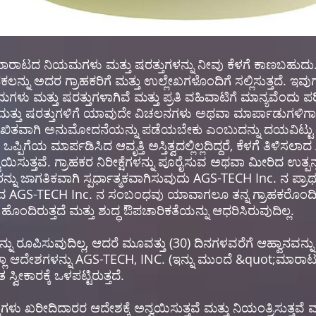
ರಾಟದ ನಿಯಮಗಳು ಮತ್ತು ಷರತ್ತುಗಳನ್ನು ನೀವು ಕೆಳಗೆ ಕಾಣಬಹುದ
ನ್ನು ಅದರ ಗ್ರಾಹಕರಿಗೆ ಮತ್ತು ಉಲ್ಲೇಖಗಳೊಂದಿಗೆ ಸಲ್ಲಿಸುತ್ತದೆ.
ು ಮತ್ತು ಷರತ್ತುಗಳಾಗಿವೆ ಮತ್ತು ಪ್ರತಿ ವಹಿವಾಟಿಗೆ ಮಾನ್ಯವೆಂದು 
್ತು ಷರತ್ತುಗಳಿಗೆ ಯಾವುದೇ ವಿಚಲನಗಳು ಅಥವಾ ಮಾರ್ಪಾಡುಗಳಿಗಾ
ತು ಲಿಖಿತವಾಗಿ ಅನುಮೋದನೆಯನ್ನು ಪಡೆಯಬೇಕು ಎಂಬುದನ್ನು ದಯವಿಟ
್ಪಿಗೆಯ ಮಾರ್ಪಡಿಸಿದ ಆವೃತ್ತಿ ಅಸ್ತಿತ್ವದಲ್ಲಿಲ್ಲದಿದ್ದರೆ, ಕೆಳಗೆ ತಿಳಿ
ಿಸುತ್ತವೆ. ಗ್ರಾಹಕರ ನಿರೀಕ್ಷೆಗಳನ್ನು ಪೂರೈಸುವ ಅಥವಾ ಮೀರಿದ ಉತ್ಪನ್
್ನು ಜಾಗತಿಕವಾಗಿ ಸ್ಪರ್ಧಾತ್ಮಕವಾಗಿಸುವುದು AGS-TECH Inc. ನ ಪ್ರ
ರಿಂದ AGS-TECH Inc. ನ ಸಂಬಂಧವು ಯಾವಾಗಲೂ ತನ್ನ ಗ್ರಾಹಕರೊಂದ
ಂದಿರುತ್ತದೆ ಮತ್ತು ಶುದ್ಧ ಔಪಚಾರಿಕತೆಯನ್ನು ಆಧರಿಸಿರುವುದಿಲ್ಲ.
ತಾಪವನ್ನು ರೂಪಿಸುವುದಿಲ್ಲ, ಆದರೆ ಮೂವತ್ತು (30) ದಿನಗಳವರೆಗೆ ಆಹ್ವಾನ
ಎಲ್ಲಾ ಆದೇಶಗಳನ್ನು AGS-TECH, INC. (ಇನ್ನು ಮುಂದೆ &quot;ಮಾ
್ವೀಕಾರಕ್ಕೆ ಒಳಪಟ್ಟಿರುತ್ತದೆ.
ಗಳು ಖರೀದಿದಾರರ ಆದೇಶಕ್ಕೆ ಅನ್ವಯಿಸುತ್ತವೆ ಮತ್ತು ನಿಯಂತ್ರಿಸುತ್ತವ