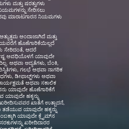
ಗಳು ಮತ್ತು ಷರತ್ತುಗಳು
ರಿ ನಿಯಮಗಳನ್ನು ಸೇರಿಸಲು
ಒಪ್ಪಂದವು ಮಾರಾಟಗಾರನ ನಿಯಮಗಳು
ಅತ್ಯುತ್ತಮ ಅಂದಾಜಾಗಿದೆ ಮತ್ತು
ರೆಗೆ ಹೊಣೆಗಾರಿಕೆಯಿಲ್ಲದೆ
ು ಸೇರಿದಂತೆ, ಆದರೆ
ದಿಷ್ಟ ಅವಧಿಯೊಳಗೆ ಯಾವುದೇ
ಲ. ಅಥವಾ ಆದ್ಯತೆಗಳು, ಬೆಂಕಿ,
್ಥಿತಿಗಳು, ಗಲಭೆ ಅಥವಾ ನಾಗರಿಕ
ಬಂಧಗಳು, ಡೀಫಾಲ್ಟ್‌ಗಳು ಅಥವಾ
ಕಾರ್ಯಕ್ಷಮತೆ ಅಥವಾ ಸಕಾಲಿಕ
ರನು ಯಾವುದೇ ಹೊಣೆಗಾರಿಕೆಗೆ
ವ ಯಾವುದೇ ಹಕ್ಕನ್ನು
ಖರೀದಿಸುವವರ ಖಾತೆಗೆ ಉತ್ಪಾದನೆ,
ತಡೆಯುವ ಯಾವುದೇ ಹಕ್ಕನ್ನು
ಂಬಕ್ಕಾಗಿ ಯಾವುದೇ ಕ್ಲೈಮ್‌ನ
 ಸರಕುಗಳನ್ನು ಖರೀದಿದಾರರ