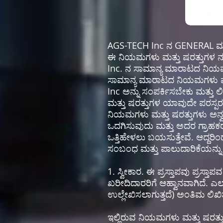
AGS-TECH Inc ನ GENERAL ಮಾ
ಈ ನಿಯಮಗಳು ಮತ್ತು ಷರತ್ತುಗಳ ನಕಲ
Inc. ನ ಸಾಮಾನ್ಯ ಮಾರಾಟದ ನಿಯಮಗಳ
ಸಾಮಾನ್ಯ ಮಾರಾಟದ ನಿಯಮಗಳು ಮತ
Inc ಅನ್ನು ಸಂಪರ್ಕಿಸಬೇಕು ಮತ್
ಮತ್ತು ಷರತ್ತುಗಳ ಯಾವುದೇ ಪರಸ್ಪರ ಒಪ
ನಿಯಮಗಳು ಮತ್ತು ಷರತ್ತುಗಳು ಅನ್ವಯ
ಒದಗಿಸುವುದು ಮತ್ತು ಅದರ ಗ್ರಾಹಕರನ
ಒತ್ತಿಹೇಳಲು ಬಯಸುತ್ತೇವೆ. ಆದ್ದ
ಸಂಬಂಧ ಮತ್ತು ಪಾಲುದಾರಿಕೆಯನ್ನು ಹೊ
1. ಸ್ವೀಕಾರ. ಈ ಪ್ರಸ್ತಾಪವು ಪ್ರಸ್
ಖರೀದಿದಾರರಿಗೆ ಆಹ್ವಾನವಾಗಿದೆ. 
ಉಲ್ಲೇಖಿಸಲಾಗುತ್ತದೆ) ಅಂತಿಮ ಲಿಖಿತ ಸ
ಇಲ್ಲಿರುವ ನಿಯಮಗಳು ಮತ್ತು ಷರತ್ತು