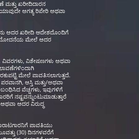
ಷಣೆ ಮತ್ತು ಖರೀದಿದಾರನ
ಯಾವುದೇ ಅಗತ್ಯ ರಿಪೇರಿ ಅಥವಾ
ಾರನು ಅದರ ಖರೀದಿ ಆದೇಶದೊಂದಿಗೆ
ಅನುಮೋದನೆಯ ಮೇಲೆ ಅದರ
್ತದೆ. ವಿವರಗಳು, ವಿಶೇಷಣಗಳು ಅಥವಾ
ಲಾವಣೆಗಳಿಂದಾಗಿ
ಕುಪಟ್ಟಿ ಮೇಲೆ ಪಾವತಿಸಲಾಗುತ್ತದೆ.
ಪರವಾನಗಿ, ಆಸ್ತಿ ಮತ್ತು/ಅಥವಾ
ಬಂಧಿಸಿದ ವೆಚ್ಚಗಳು, ಇವುಗಳಿಗೆ
ಗೆ ನಷ್ಟವನ್ನುಂಟುಮಾಡುತ್ತಾರೆ
ಿ ಅಥವಾ ಅದರ ವಿರುದ್ಧ
ಮಾರಾಟಗಾರನಿಗೆ ಪಾವತಿಯು
ೂವತ್ತು (30) ದಿನಗಳವರೆಗೆ