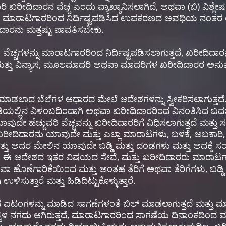
ಖರೀದಿದಾರನ ವೆಚ್ಚ ಎಂದು ವ್ಯಾಖ್ಯಾನಿಸಲಾಗಿದೆ, ಅಥವಾ (ಬಿ) ವಿಶ್ಲೇ
ಾನ. ಮಾರಾಟಗಾರರಿಂದ ನಿರ್ದಿಷ್ಟಪಡಿಸಿದ ಉಪಕರಣದ ಅವಧಿಯ ನಂತರ 
ರನು ಮತ್ತಷ್ಟು ಪಾವತಿಸಬೇಕು.
್ಚಗಳನ್ನು ಮಾರಾಟಗಾರರಿಂದ ನಿರ್ದಿಷ್ಟಪಡಿಸಲಾಗುತ್ತದೆ, ಖರೀದಿದ
 ಮತ್ತು ವಿನ್ಯಾಸ, ಮೂಲಮಾದರಿ ಅಥವಾ ಮಾದರಿಗಳ ಖರೀದಿದಾರರ 
ಪಟ್ಟಿ ಮಾಡಲಾದ ಬೆಲೆಗಳ ಆಧಾರದ ಮೇಲೆ ಆದೇಶಗಳನ್ನು ಸ್ವೀಕರಿಸಲಾಗುತ
ತಿಯಲ್ಲಿನ ವಿಳಂಬದಿಂದಾಗಿ ಅಥವಾ ಖರೀದಿದಾರರಿಂದ ವಿನಂತಿಸಿದ ಬದ
ೆಚ್ಚುವರಿ ವೆಚ್ಚವನ್ನು ಖರೀದಿದಾರರಿಗೆ ವಿಧಿಸಲಾಗುತ್ತದೆ ಮತ್ತು ಸರ
ಖರೀದಿದಾರನು ಯಾವುದೇ ಮತ್ತು ಎಲ್ಲಾ ಮಾರಾಟಗಳು, ಬಳಕೆ, ಅಬಕಾರಿ, 
ಮತ್ತು ಅದರ ಮೇಲಿನ ಯಾವುದೇ ಬಡ್ಡಿ ಮತ್ತು ದಂಡಗಳು ಮತ್ತು ಅದಕ್ಕೆ ಸಂ
, ಈ ಆದೇಶದ ಇತರ ವಿಷಯದ ಸೇವೆ, ಮತ್ತು ಖರೀದಿದಾರರು ಮಾರಾಟಗಾರರಿ
ವಾ ಹೊಣೆಗಾರಿಕೆಯಿಂದ ಮತ್ತು ಅಂತಹ ತೆರಿಗೆ ಅಥವಾ ತೆರಿಗೆಗಳು, ಬಡ್ಡ
ಸುತ್ತಾರೆ ಮತ್ತು ಹಿಡಿದಿಟ್ಟುಕೊಳ್ಳುತ್ತಾರೆ.
 ಐಟಂಗಳನ್ನು ಮಾಡಿದ ಸಾಗಣೆಗಳಂತೆ ಬಿಲ್ ಮಾಡಲಾಗುತ್ತದೆ ಮತ್ತು 
 ನಿವ್ವಳ ನಗದು ಆಗಿರುತ್ತದೆ, ಮಾರಾಟಗಾರರಿಂದ ಸಾಗಣೆಯ ದಿನಾಂಕದಿಂದ ಮ