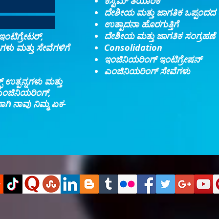
ಕಸ್ಟಮ್ ತಯಾರಿಕೆ
ದೇಶೀಯ ಮತ್ತು ಜಾಗತಿಕ ಒಪ್ಪಂದದ 
ಉತ್ಪಾದನಾ ಹೊರಗುತ್ತಿಗೆ
ದೇಶೀಯ ಮತ್ತು ಜಾಗತಿಕ ಸಂಗ್ರಹಣೆ
 ಇಂಟಿಗ್ರೇಟರ್,
ಗಳು ಮತ್ತು ಸೇವೆಗಳಿಗೆ
Consolidation​
ಇಂಜಿನಿಯರಿಂಗ್ ಇಂಟಿಗ್ರೇಷನ್​
ಎಂಜಿನಿಯರಿಂಗ್ ಸೇವೆಗಳು
್ ಉತ್ಪನ್ನಗಳು ಮತ್ತು
 ಎಂಜಿನಿಯರಿಂಗ್,
ಗಿ ನಾವು ನಿಮ್ಮ ಏಕ-