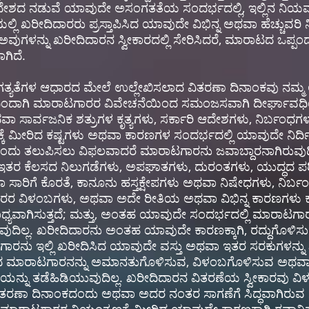
ಆದೇಶದ ನಡುವೆ ಯಾವುದೇ ಅಸಂಗತತೆಯ ಸಂದರ್ಭದಲ್ಲಿ, ಇಲ್ಲಿನ ನಿಯಮ
ೆಯಲ್ಲಿ ಖರೀದಿದಾರರು ಪ್ರಸ್ತಾಪಿಸಿದ ಯಾವುದೇ ವಿಭಿನ್ನ ಅಥವಾ ಹೆಚ್ಚುವ
್ತು ಅವುಗಳನ್ನು ಖರೀದಿದಾರನ ಸ್ವೀಕಾರದಲ್ಲಿ ಸೇರಿಸಿದರೆ, ಮಾರಾಟದ 
ಗಿದೆ.
ಗ್ ಅಗತ್ಯತೆಗಳ ಆಧಾರದ ಮೇಲೆ ಉಲ್ಲೇಖಿಸಲಾದ ವಿತರಣಾ ದಿನಾಂಕವು ನಮ್ಮ 
ಿಂದಾಗಿ ಮಾರಾಟಗಾರರ ವಿವೇಚನೆಯಿಂದ ಸಮಂಜಸವಾಗಿ ದೀರ್ಘಾವಧಿಯವ
ಸಾರ್ವಜನಿಕ ಶತ್ರುಗಳ ಕೃತ್ಯಗಳು, ಸರ್ಕಾರಿ ಆದೇಶಗಳು, ನಿರ್ಬಂಧಗಳ
್ಕೆ ಮೀರಿದ ಕಷ್ಟಗಳು ಅಥವಾ ಕಾರಣಗಳ ಸಂದರ್ಭದಲ್ಲಿ ಯಾವುದೇ ನಿರ್
ದಂದು ತಲುಪಿಸಲು ವಿಫಲವಾದರೆ ಮಾರಾಟಗಾರನು ಜವಾಬ್ದಾರನಾಗಿರುವುದಿಲ್
ತರ ಕೆಲಸದ ನಿಲುಗಡೆಗಳು, ಅಪಘಾತಗಳು, ದುರಂತಗಳು, ಯುದ್ಧದ ಪರಿಸ
ವಾ ಸಾರಿಗೆ ಕೊರತೆ, ಕಾನೂನು ಹಸ್ತಕ್ಷೇಪಗಳು ಅಥವಾ ನಿಷೇಧಗಳು, ನಿರ್
ೆದಾರರ ವಿಳಂಬಗಳು, ಅಥವಾ ಅದೇ ರೀತಿಯ ಅಥವಾ ವಿಭಿನ್ನ ಕಾರಣಗಳು 
ಧ್ಯವಾಗಿಸುತ್ತದೆ; ಮತ್ತು, ಅಂತಹ ಯಾವುದೇ ಸಂದರ್ಭದಲ್ಲಿ ಮಾರಾಟಗಾ
ುದಿಲ್ಲ. ಖರೀದಿದಾರನು ಅಂತಹ ಯಾವುದೇ ಕಾರಣಕ್ಕಾಗಿ, ರದ್ದುಗೊಳಿಸು
ಾರನು ಇಲ್ಲಿ ಖರೀದಿಸಿದ ಯಾವುದೇ ವಸ್ತು ಅಥವಾ ಇತರ ಸರಕುಗಳನ್ನು 
ಂದ ಮಾರಾಟಗಾರನನ್ನು ಅಮಾನತುಗೊಳಿಸುವ, ವಿಳಂಬಗೊಳಿಸುವ ಅಥವಾ 
ಿಯನ್ನು ತಡೆಹಿಡಿಯುವುದಿಲ್ಲ. ಖರೀದಿದಾರನ ವಿತರಣೆಯ ಸ್ವೀಕಾರವು ವಿಳ
ಿತ ವಿತರಣಾ ದಿನಾಂಕದಂದು ಅಥವಾ ಅದರ ನಂತರ ಸಾಗಣೆಗೆ ಸಿದ್ಧವಾಗಿರುವ