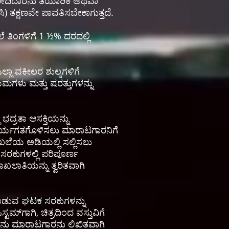
ಖರೀದಿದಾರನು ತಯಾರಿಕೆ ಅಥವಾ
) ತಕ್ಷಣವೇ ಪಾವತಿಸಬೇಕಾಗುತ್ತದೆ.
 ತಿಂಗಳಿಗೆ 1 ½% ದರದಲ್ಲಿ
ಲ್ಲಾ ವಕೀಲರ ಶುಲ್ಕಗಳಿಗೆ
ಳು ಮತ್ತು ಷರತ್ತುಗಳನ್ನು
ಭದ್ರತಾ ಆಸಕ್ತಿಯನ್ನು
 ಕಾರ್ಯಗತಗೊಳಿಸಲು ಮಾರಾಟಗಾರನಿಗೆ
ಲೆಯ ಅಡಿಯಲ್ಲಿ ಸಲ್ಲಿಸಲು
 ಸರಕುಗಳಲ್ಲಿ ಪರಿಪೂರ್ಣ
ಲಾತಿಯನ್ನು ತ್ವರಿತವಾಗಿ
ಾಡುವ ಘಟಕ ಸರಕುಗಳನ್ನು
್‌ಗಾಗಿ, ಚಿತ್ರದಿಂದ ವಸ್ತುವಿಗೆ
ಾರನು ಮಾರಾಟಗಾರನು ಲಿಖಿತವಾಗಿ