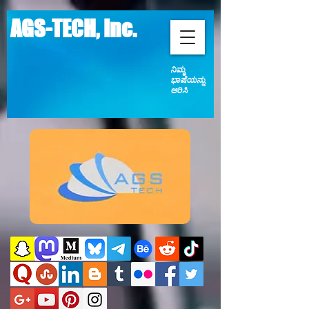
AGS-TECH, Inc.
ನಿಮ್ಮ
ಭಾಷೆಯನ್ನು
ಆರಿಸಿ