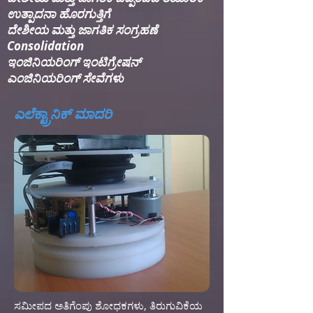
ಉತ್ಪಾದನಾ ಹೊರಗುತ್ತಿಗೆ
ದೇಶೀಯ ಮತ್ತು ಜಾಗತಿಕ ಸಂಗ್ರಹಣೆ
Consolidation​
ಇಂಜಿನಿಯರಿಂಗ್ ಇಂಟಿಗ್ರೇಷನ್​
ಎಂಜಿನಿಯರಿಂಗ್ ಸೇವೆಗಳು
ಎಲೆಕ್ಟ್ರಾನಿಕ್ ಮಾದರಿ
ಸಮೀಪದ ಅತಿಗೆಂಪು ಶೋಧಕಗಳು, ತಿರುಗುವಿಕೆಯ