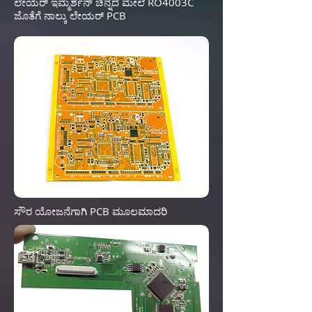
ಲೇಯರ್ ಇಮ್ಮರ್ಶನ್ ಚಿನ್ನದ ಮೇಲೆ RO4003C
ಜೊತೆಗೆ ನಾಲ್ಕು ಲೇಯರ್ PCB
ಸೌರ ಯೋಜನೆಗಾಗಿ PCB ಮೂಲಮಾದರಿ