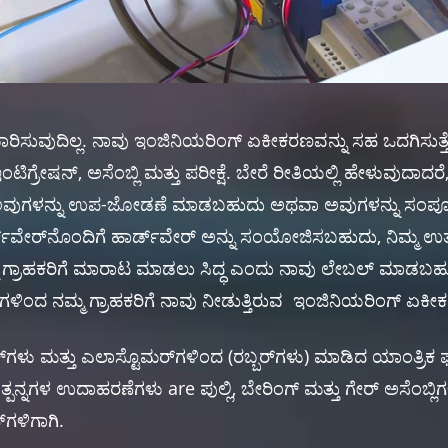
ರಿಸುವುದಿಲ್ಲ. ನಾವು ಇಂಜಿನಿಯರಿಂಗ್ ಏಕೀಕರಣವನ್ನು ಸಹ ಒದಗಿಸುತ್ತೇವೆ
ರ್ ಇಂಟಿಗ್ರೇಷನ್, ಅಸೆಂಬ್ಲಿ ಮತ್ತು ಪರೀಕ್ಷೆ. ಬೇರೆ ರೀತಿಯಲ್ಲಿ ಹೇಳುವುದಾ
 ಅವುಗಳನ್ನು ಉಪ-ಜೋಡಣೆ ಮಾಡಬಹುದು ಅಥವಾ ಅವುಗಳನ್ನು ಸಂಪೂರ
್ಮ್‌ವೇರ್‌ನೊಂದಿಗೆ ಹಾರ್ಡ್‌ವೇರ್ ಅನ್ನು ಸಂಯೋಜಿಸಬಹುದು, ನಿಮ್ಮ ಉತ್ಪ
್ಮ ಗ್ರಾಹಕರಿಗೆ ಮಾರಾಟ ಮಾಡಲು ಸಿದ್ಧ ಎಂದು ನಾವು ಲೇಬಲ್ ಮಾಡಬಹ
ಿಂದ ನಮ್ಮ ಗ್ರಾಹಕರಿಗೆ ನಾವು ನೀಡುತ್ತಿರುವ ಇಂಜಿನಿಯರಿಂಗ್ ಏಕೀಕ
ಿಕ್‌ಗಳು ಮತ್ತು ಎಲಾಸ್ಟೊಮರ್‌ಗಳಿಂದ (ರಬ್ಬರ್‌ಗಳು) ಮಾಡಿದ ಯಾಂತ
್ನಗಳ ಉದಾಹರಣೆಗಳು are ಪುಲ್ಲಿ, ಬೇರಿಂಗ್ ಮತ್ತು ಗೇರ್ ಅಸೆಂಬ್ಲಿಗಳು
್‌ಗಳಿಗಾಗಿ.