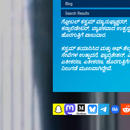
Blog
Search Results
ಗ್ಲೋಬಲ್ ಕಸ್ಟಮ್ ಮ್ಯಾನುಫ್ಯಾಕ್ಚರರ್,
ಕನ್ಸಾಲಿಡೇಟರ್, ವ್ಯಾಪಕವಾದ ಉತ್ಪನ್ನ
ಹೊರಗುತ್ತಿಗೆ ಪಾಲುದಾರ.
ಕಸ್ಟಮ್ ತಯಾರಿಸಿದ ಮತ್ತು ಆಫ್-ಶೆಲ್ಫ
ಸೇವೆಗಳ ಉತ್ಪಾದನೆ, ಫ್ಯಾಬ್ರಿಕೇಶನ್,
ಏಕೀಕರಣ, ಏಕೀಕರಣ, ಹೊರಗುತ್ತಿಗೆಗಾ
ನಿಲುಗಡೆ ಮೂಲವಾಗಿದ್ದೇವೆ.