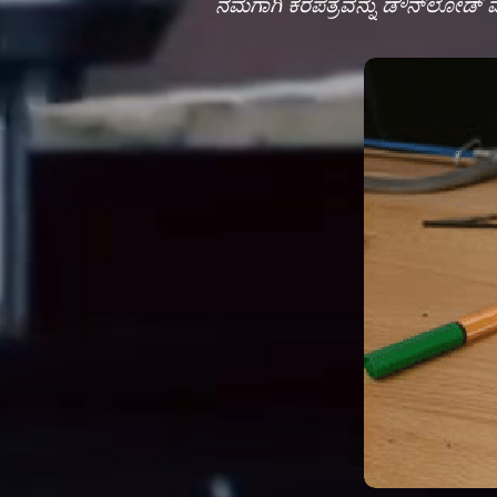
ನಮಗಾಗಿ ಕರಪತ್ರವನ್ನು ಡೌನ್‌ಲೋಡ್ 