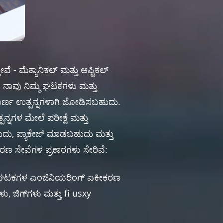
 - ಮೆಕ್ಯಾನಿಕಲ್ ಮತ್ತು ಆಪ್ಟಿಕಲ್
ದರೆ, ನಾವು ನಿಮ್ಮ ಘಟಕಗಳು ಮತ್ತು
್ಣ ಉತ್ಪನ್ನಗಳಾಗಿ ಜೋಡಿಸಬಹುದು.
ನ್ನಗಳ ಮೇಲೆ ಪರೀಕ್ಷೆ ಮತ್ತು
ುದು, ಪ್ಯಾಕೇಜ್ ಮಾಡಬಹುದು ಮತ್ತು
ರಣ ಸೇವೆಗಳ ಪ್ರಕಾರಗಳು ಸೇರಿವೆ:
್ರಿಕ ಘಟಕಗಳ ಎಂಜಿನಿಯರಿಂಗ್ ಏಕೀಕರಣ
, ಜಿಗ್‌ಗಳು ಮತ್ತು fi usxy