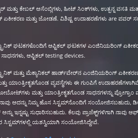
ೈರ್ ಮತ್ತು ಕೇಬಲ್ ಅಸೆಂಬ್ಲಿಗಳು, ಹೀಟ್ ಸಿಂಕ್‌ಗಳು, ಉತ್ಪನ್ನ ವಸತಿ ಮತ್ತ
ಗ್ ಏಕೀಕರಣ ಮತ್ತು ಜೋಡಣೆ. ವಿಶಿಷ್ಟ ಉದಾಹರಣೆಗಳು are ಪವರ್ ಸರ
 ಎಲೆಕ್ಟ್ರಾನಿಕ್ ಘಟಕಗಳೊಂದಿಗೆ ಆಪ್ಟಿಕಲ್ ಘಟಕಗಳ ಎಂಜಿನಿಯರಿಂಗ್ ಏಕೀಕ
್ ಸಾಧನಗಳು, ಆಪ್ಟಿಕಲ್ testing devices.
ಕ್ಟ್ರಾನಿಕ್ ಮತ್ತು ಮೆಕ್ಯಾನಿಕಲ್ ಹಾರ್ಡ್‌ವೇರ್‌ನ ಎಂಜಿನಿಯರಿಂಗ್ ಏಕೀಕರ
ತು ಯಾಂತ್ರೀಕೃತಗೊಂಡ ವ್ಯವಸ್ಥೆಗಳು ಈ ಗುಂಪಿಗೆ ಉದಾಹರಣೆಗಳಾಗಿ
ಳು, ರೋಬೋಟ್‌ಗಳು ಮತ್ತು ಯಾಂತ್ರೀಕೃತಗೊಂಡ ಸಾಧನಗಳನ್ನು ಪ್ರೋಗ್
 ನಾವು ಅದನ್ನು ನಿಮ್ಮ ಹೊಸ ಸಿಸ್ಟಮ್‌ನೊಂದಿಗೆ ಸಂಯೋಜಿಸಬಹುದು,
್ನು ಇನ್ನಷ್ಟು ಸುಧಾರಿಸಬಹುದು. ಕೆಲವು ಪ್ರಾಜೆಕ್ಟ್‌ಗಳಿಗಾಗಿ ನಾವು ಆಫ
 ಸಿಸ್ಟಮ್‌ಗಳಲ್ಲಿ ಯಶಸ್ವಿಯಾಗಿ ಸಂಯೋಜಿಸಿದ್ದೇವೆ.