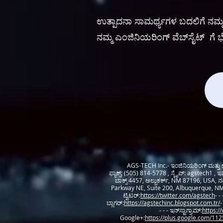
ಉತ್ಪಾದನಾ ಸಾಮರ್ಥ್ಯಗಳ ಬದಲಿಗೆ ನಮ್ಮ ಎ
ನಮ್ಮ ಎಂಜಿನಿಯರಿಂಗ್ ವೆಬ್‌ಸೈಟ್ ಗೆ ಭೇಟ
AGS-TECH Inc.- ಇಂಜಿನಿಯರಿಂಗ್ ಮತ್ತು 
ಫ್ಯಾಕ್ಸ್: (505) 814-5778 , ಸ್ಕೈಪ್: agstech1 ,
ಬಾಕ್ಸ್ 4457, ಅಲ್ಬುಕರ್ಕ್, NM 87196, USA
Parkway NE, Suite 200, Albuquerque, NM 87
ಟ್ವಿಟರ್:
https://twitter.com/agstech
- -
ಬ್ಲಾಗರ್:
https://agstechinc.blogspot.com.tr/
-
- - - ಇನ್‌ಸ್ಟಾಗ್ರಾಮ್:
https:/
Google+:
https://plus.google.com/1