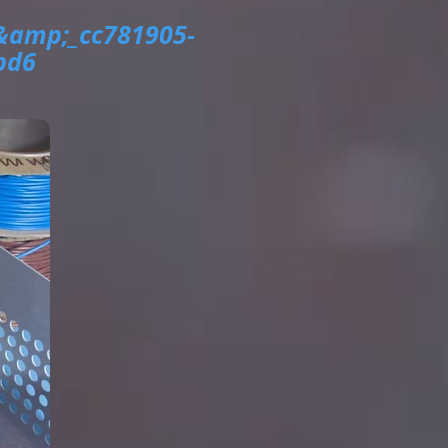
್ &amp;_cc781905-
bd6