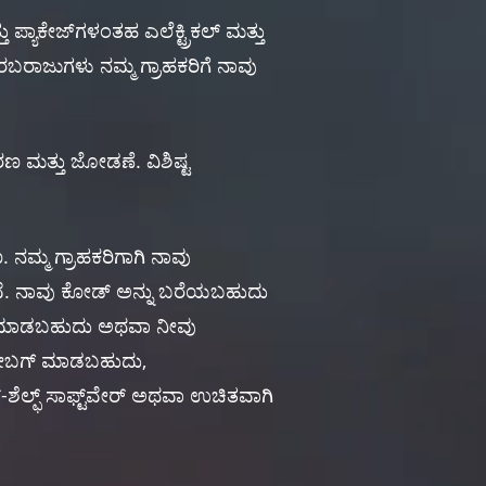
ು ಪ್ಯಾಕೇಜ್‌ಗಳಂತಹ ಎಲೆಕ್ಟ್ರಿಕಲ್ ಮತ್ತು
ಬರಾಜುಗಳು ನಮ್ಮ ಗ್ರಾಹಕರಿಗೆ ನಾವು
ರಣ ಮತ್ತು ಜೋಡಣೆ. ವಿಶಿಷ್ಟ
ಣ. ನಮ್ಮ ಗ್ರಾಹಕರಿಗಾಗಿ ನಾವು
ವೆ. ನಾವು ಕೋಡ್ ಅನ್ನು ಬರೆಯಬಹುದು
ರಾಂ ಮಾಡಬಹುದು ಅಥವಾ ನೀವು
 ಡೀಬಗ್ ಮಾಡಬಹುದು,
್-ಶೆಲ್ಫ್ ಸಾಫ್ಟ್‌ವೇರ್ ಅಥವಾ ಉಚಿತವಾಗಿ