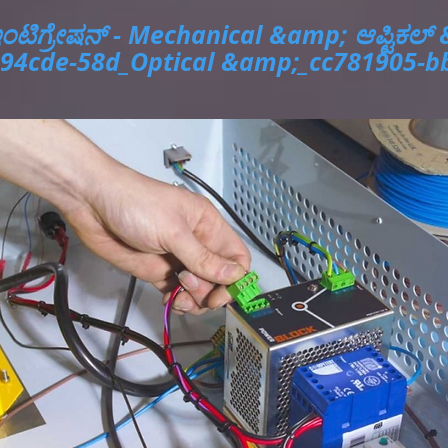
ಂಟಿಗ್ರೇಷನ್ - Mechanical &amp; ಆಪ್ಟಿಕಲ
94cde-58d_Optical &amp;_cc781905-b