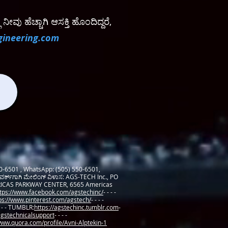
ವು ಹೆಚ್ಚಾಗಿ ಆಸಕ್ತಿ ಹೊಂದಿದ್ದರೆ,
gineering.com
50-6501 , WhatsApp: (505) 550-6501,
್‌ವರ್ಕ್‌ಗಾಗಿ ಮೇಲಿಂಗ್ ವಿಳಾಸ: AGS-TECH Inc., PO
 AMERICAS PARKWAY CENTER, 6565 Americas
tps://www.facebook.com/agstechinc/
- - - -
ps://www.pinterest.com/agstech/
- - - -
- - - TUMBLR:
https://agstechinc.tumblr.com
-
gstechnicalsupport
- - - -
www.quora.com/profile/Avni-Alptekin-1