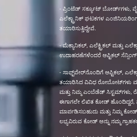
- ಪ್ರಿಂಟೆಡ್ ಸರ್ಕ್ಯೂಟ್ ಬೋರ್ಡ್‌ಗಳು, ವ
ಎಲೆಕ್ಟ್ರಾನಿಕ್ ಘಟಕಗಳ ಎಂಜಿನಿಯರಿಂ
ತಯಾರಿಸುತ್ತಿದ್ದೇವೆ.
- ಮೆಕ್ಯಾನಿಕಲ್, ಎಲೆಕ್ಟ್ರಿಕಲ್ ಮತ್ತು
ಉದಾಹರಣೆಗಳೆಂದರೆ ಆಪ್ಟಿಕಲ್ ಸೆನ್ಸಿಂಗ
- ಸಾಫ್ಟ್‌ವೇರ್‌ನೊಂದಿಗೆ ಆಪ್ಟಿಕಲ್, ಎಲೆ
ತಯಾರಿಸಿದ ವಿವಿಧ ರೋಬೋಟ್‌ಗಳು ಮತ್
ಮತ್ತು ನಿಮ್ಮ ಎಂಬೆಡೆಡ್ ಸಿಸ್ಟಮ್‌ಗ
ಈಗಾಗಲೇ ಲಿಖಿತ ಕೋಡ್ ಹೊಂದಿದ್ದರೆ,
ಮಾರ್ಪಡಿಸಬಹುದು ಮತ್ತು ನಿಮ್ಮ ಕೋಡ್ ಅನ
ಲಭ್ಯವಿರುವ ಕೋಡ್ ಅನ್ನು ನಮ್ಮ ಗ್ರಾಹಕರ