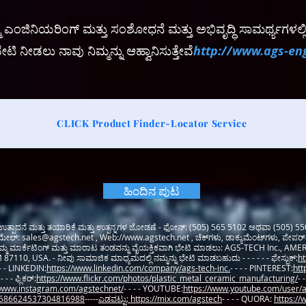
ಂಜಿನಿಯರಿಂಗ್ ಮತ್ತು ಸಂಶೋಧನೆ ಮತ್ತು ಅಭಿವೃದ್ಧಿ ಸಾಮರ್ಥ್ಯಗಳಲ್ಲಿ ನೀ
ಿ ನೀಡಲು ನಾವು ನಿಮ್ಮನ್ನು ಆಹ್ವಾನಿಸುತ್ತೇವೆ
http://www.ags-en
CLICK Product Finder-Locator Service
ಹಿಂದಿನ ಪುಟ
ಉತ್ಪಾದನೆ ಮತ್ತು ತಯಾರಿಕೆ ಮತ್ತು ಉತ್ಪನ್ನಗಳ ಜೋಡಣೆ - ಫೋನ್: (505) 565 5102 ಅಥವಾ (505) 5
 ಇಮೇಲ್:
sales@agstech.net
, Web://
www.agstech.net
, ಚೆಕ್‌ಗಳು, ಡಾಕ್ಯುಮೆಂಟ್‌ಗಳು, ಪೇಪರ
, ನಮ್ಮ ಮಾರ್ಕೆಟಿಂಗ್ ಮತ್ತು ಮಾರಾಟ ತಂಡವನ್ನು ವೈಯಕ್ತಿಕವಾಗಿ ಭೇಟಿ ಮಾಡಲು: AGS-TECH Inc.,
110, USA. - ನೀವು ಸಾಮಾಜಿಕ ಮಾಧ್ಯಮದಲ್ಲಿ ನಮ್ಮನ್ನು ಭೇಟಿ ಮಾಡಬಹುದು - - - - - - ಫೇಸ್ಬುಕ್:
ht
 - - LINKEDIN:
https://www.linkedin.com/company/ags-tech-inc.
- - - - PINTEREST:
htt
 - - - ಫ್ಲಿಕರ್:
https://www.flickr.com/photos/plastic_metal_ceramic_manufacturing/
- 
/www.instagram.com/agstechnet/
- - - - YOUTUBE:
https://www.youtube.com/user/a
12586624537304816988
-----
ಎಡವಟ್ಟು: https://mix.com/agstech
- - - - QUORA:
https://