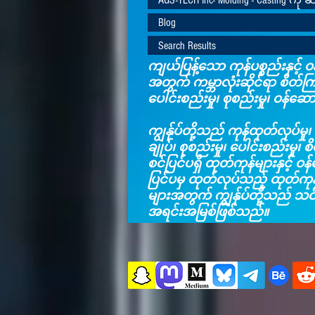
Blog
Search Results
ကျယ်ပြန့်သော ကုန်ပစ္စည်းနှင့် ဝန
အတွက် ကမ္ဘာလုံးဆိုင်ရာ စိတ်က
ပေါင်းစည်းမှု၊ စုစည်းမှု၊ ဝန်ဆ
ကျွန်ုပ်တို့သည် ကုန်ထုတ်လုပ်မှု၊
ချုပ်၊ စုစည်းမှု၊ ပေါင်းစည်းမှု၊
စင်ပြင်ပရှိ ထုတ်ကုန်များနှင့် 
ပြင်ပမှ ထုတ်လုပ်သည့် ထုတ်ကုန်မ
များအတွက် ကျွန်ုပ်တို့သည်
အရင်းအမြစ်ဖြစ်သည်။