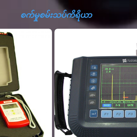
စက်မှုစမ်းသပ်ကိရိယာ