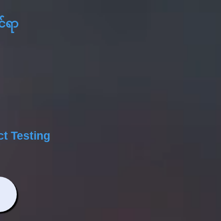
င်ရာ
ct Testing