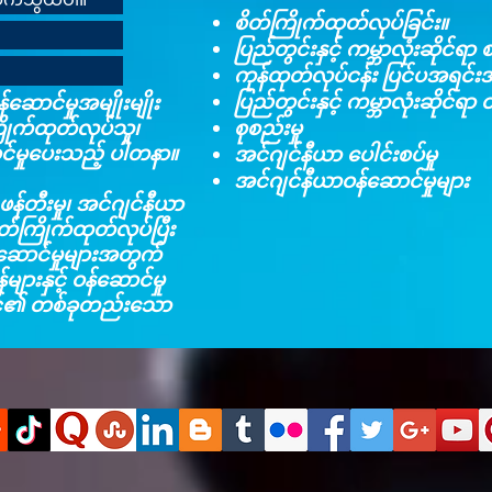
စိတ်ကြိုက်ထုတ်လုပ်ခြင်း။
ပြည်တွင်းနှင့် ကမ္ဘာလုံးဆိုင်ရ
ကုန်ထုတ်လုပ်ငန်း ပြင်ပအရင်း
ပြည်တွင်းနှင့် ကမ္ဘာလုံးဆိုင်ရ
်ဆောင်မှုအမျိုးမျိုး
ြိုက်ထုတ်လုပ်သူ၊
စုစည်းမှု​
ောင်မှုပေးသည့် ပါတနာ။
အင်ဂျင်နီယာ ပေါင်းစပ်မှု​
အင်ဂျင်နီယာဝန်ဆောင်မှုများ
 ဖန်တီးမှု၊ အင်ဂျင်နီယာ
 စိတ်ကြိုက်ထုတ်လုပ်ပြီး
ဝန်ဆောင်မှုများအတွက်
ျားနှင့် ဝန်ဆောင်မှု
 သင်၏ တစ်ခုတည်းသော