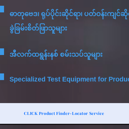
ဓာတုဗေဒ၊ ရုပ်ပိုင်းဆိုင်ရာ၊ ပတ်ဝန်းကျင်ဆို
ခွဲခြမ်းစိတ်ဖြာသူများ
အီလက်ထရွန်းနစ် စမ်းသပ်သူများ
Specialized Test Equipment for Produ
CLICK Product Finder-Locator Service