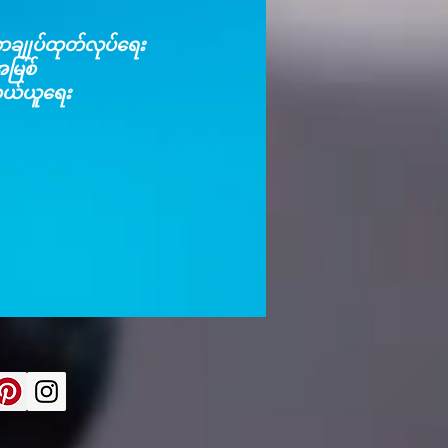
ာ စာချုပ်ထုတ်လုပ်ရေး
အမြစ်
ာ ဝယ်ယူရေး