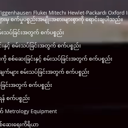
၊ Wiggenhauser၊ Fluke၊ Mitech၊ Hewlet-Packard၊ Oxford
ားမှ စက်မှုပစ္စည်းအမျိုးအစားများစွာကို ရောင်းချပါသည်။
 စမ်းသပ်ခြင်းအတွက် စက်ပစ္စည်း
်းနှင့် စမ်းသပ်ခြင်းအတွက် စက်ပစ္စည်း
ို စစ်ဆေးခြင်းနှင့် စမ်းသပ်ခြင်းအတွက် စက်ပစ္စည်း
ချက်များ စမ်းသပ်ခြင်းအတွက် စက်ပစ္စည်း
်ခြင်းအတွက် စက်ပစ္စည်း
ရန် စက်ပစ္စည်း
က် Metrology Equipment
် စစ်ဆေးရေးကိရိယာ