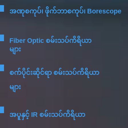
အဏုစကုပ်၊ ဖိုက်ဘာစကုပ်၊ Borescope
Fiber Optic စမ်းသပ်ကိရိယာ
များ
စက်ပိုင်းဆိုင်ရာ စမ်းသပ်ကိရိယာ
များ
အပူနှင့် IR စမ်းသပ်ကိရိယာ