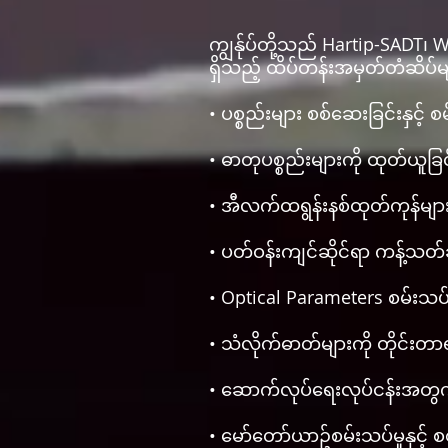
ကျွန်ုပ်တို့သည် Hartip-SADT
ရှိသည့် ထိပ်တန်းအမှတ်တံဆိပ်မျ
• ပစ္စည်းများ စစ်ဆေးခြင်းနှင့်
• ဓာတုပစ္စည်းများကို ထုတ်ယူခြင
• အီလက်ထရွန်းနစ်ထုတ်ကုန်များက
• ပတ်ဝန်းကျင်ဆိုင်ရာ ကန့်သတ်
• Optical Parameters စမ်းသပ
• သံလိုက်ဓာတ်များကို တိုင်းတာ
• ဆောက်လုပ်ရေးလုပ်ငန်းအတွ
• မော်တော်ယာဥ်စမ်းသပ်မှုနှင့