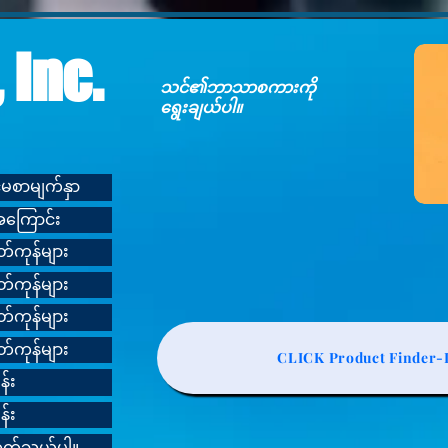
 Inc.
သင်၏ဘာသာစကားကို
ရွေးချယ်ပါ။
င်မစာမျက်နှာ
g အကြောင်း
တ်ကုန်များ
တ်ကုန်များ
တ်ကုန်များ
တ်ကုန်များ
CLICK Product Finder-L
်း
်း
ို ဆက်သွယ်ပါ။