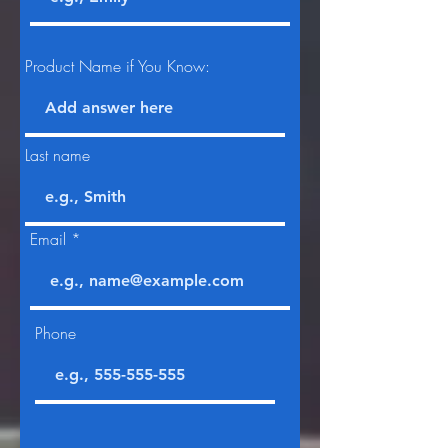
Product Name if You Know:
Last name
Email
Phone