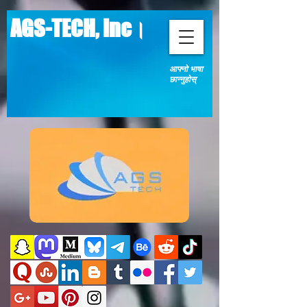
AGS-TECH, Inc।
आफ्नो भाषा
छान्नुहोस्