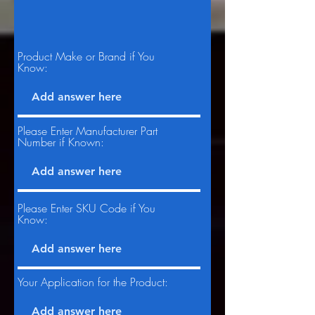
Product Make or Brand if You
Know:
Please Enter Manufacturer Part
Number if Known:
Please Enter SKU Code if You
Know:
Your Application for the Product: