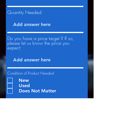
Quantity Needed:
Do you have a price target ? If so,
please let us know the price you
expect:
Condition of Product Needed
New
Used
Does Not Matter
Give us more details if possible: