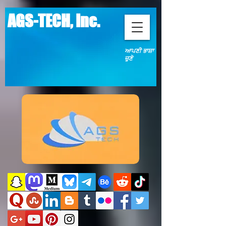
AGS-TECH, Inc.
ਆਪਣੀ ਭਾਸ਼ਾ
ਚੁਣੋ