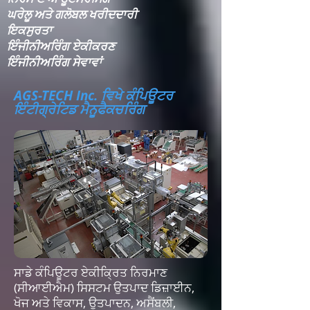
ਘਰੇਲੂ ਅਤੇ ਗਲੋਬਲ ਖਰੀਦਦਾਰੀ
ਇਕਸੁਰਤਾ​
ਇੰਜੀਨੀਅਰਿੰਗ ਏਕੀਕਰਣ​
ਇੰਜੀਨੀਅਰਿੰਗ ਸੇਵਾਵਾਂ
AGS-TECH Inc. ਵਿਖੇ ਕੰਪਿਊਟਰ
ਇੰਟੀਗ੍ਰੇਟਿਡ ਮੈਨੂਫੈਕਚਰਿੰਗ
ਸਾਡੇ ਕੰਪਿਊਟਰ ਏਕੀਕ੍ਰਿਤ ਨਿਰਮਾਣ
(ਸੀਆਈਐਮ) ਸਿਸਟਮ ਉਤਪਾਦ ਡਿਜ਼ਾਈਨ,
ਖੋਜ ਅਤੇ ਵਿਕਾਸ, ਉਤਪਾਦਨ, ਅਸੈਂਬਲੀ,