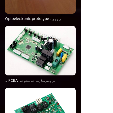
Optoelectronic prototype روبوټ
د PCBA پروټوټایپ خدمتونه