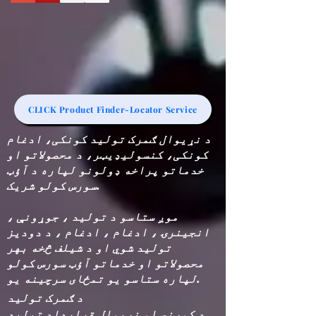
CLICK Product Finder-Locator Service
د نړیوال ګمرک تولید کونکی، ادغام
کونکی، کنسولیډیټر، د محصولاتو او
خدماتو پراخه ډولونو لپاره د آؤټ
سورس کولو شریک.
موږ ستاسو د تولید ، جوړونې ،
انجینرۍ ، ادغام ، ادغام ، د دودیز
تولید شوي او د شیلف څخه بهر
محصولاتو او خدماتو آؤټ سورس کولو
لپاره ستاسو یو تمځای سرچینه یو.
د ګمرک تولید
د کورني او نړیوال قرارداد تولید