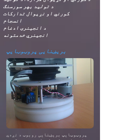
د تولید بهر سورسنګ
کورني او نړیوال تدارکات
انجینري خدمتونه
بریښنایی پروټوټایپ
پروټوټایپ بریښنایی روبوټ د نږدې