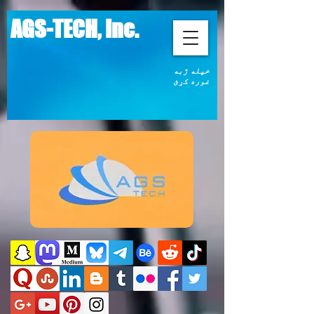
AGS-TECH, Inc.
خپله ژبه
غوره کړئ