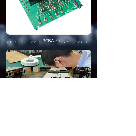
ملټي لییر بورډ PCBA پروټوټایپینګ
چاپ شوي سرکټ بورډ مجلس
پروټوټایپینګ
د بریښنایی تار هارنس مجلس
پروټوټایپینګ