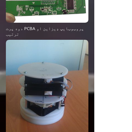
دوه پرت PCBA پروټوټایپ ډیزاین او
ترتیب