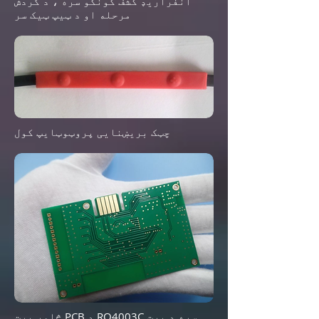
انفراریډ کشف کونکو سره ، د گردش
مرحله او د ټیپ ټیک سر
چټک بریښنایی پروټوټایپ کول
څلور پرت PCB د RO4003C سره د پرت