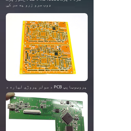
ډوب سرو زرو په سر کې
د سولر پروژې لپاره د PCB پروټوټایپ