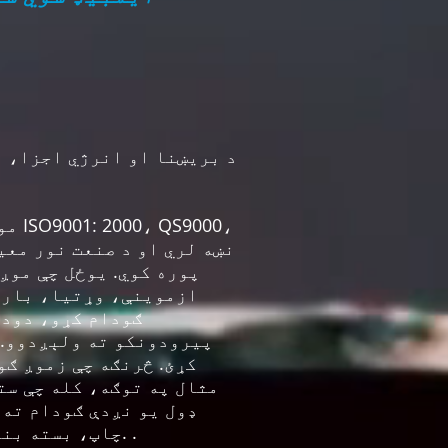
موږ
ازموینې، وړتیا، بار و
ګودام کړو، دودی
پیرودونکو ته ولېږدوو. 
کړئ. څرنګه چې زموږ ګو
مثال په توګه، کله چې ست
ډول یو نږدې ګودام ته 
چاپ، بسته بندي ستاسو د خوښې مطابق او ستاسو پیرودونکو ته کښتۍ غورځوو که تاسو وغواړئ. .