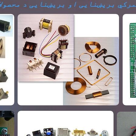
رکي بریښنایی او بریښنایی د محصولا