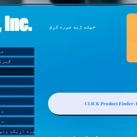
 Inc.
خپله ژبه غوره کړئ
د nc
د CH Inc
CLICK Product Finder-L
د 
د 
د AGS-TECH Inc- Molding - Casting سره اړی