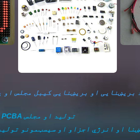
 بریښنایی او بریښنایی کیبل مجلس او ی
د PCB او PCBA تولید او مجلس
نا او انرژي اجزاو او سیسټمونو تولید