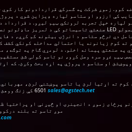
ضه کوو. زموږ شرکت په ګمرکي قراردادونو کار کوي 
ایټ کې ارزوو او ستاسو لپاره ډیزاین شوي د پروژې
و لپاره خپل تجربه لرونکي ټیم لیږو. د قرارداد د
صنعتي تاسیساتو کې د لمریز ماډلونو نصبول، د باد جنرات
مل دي ترڅو ستاسو د انرژۍ بیلونه کم کړي، د فای
و ته کوم زیانونه یا احتمالي مداخله کونکي کشف ک
 په صنعتي پیمانه اخلو. د لومړي ګام په توګه، مو
پوښتئ او ستاسو د پروژې په اړه بحث وکړئ. که اړتی
sales@agstech.net
6501 کې زنګ ووهئ یا موږ ته بریښنالیک وکړئ
و پرځای زموږ د انجینرۍ او څیړنې او پراختیا ظرف
موږ تاسو ته بلنه درکوو چې زموږ د انجینرۍ ویب پا
g.com