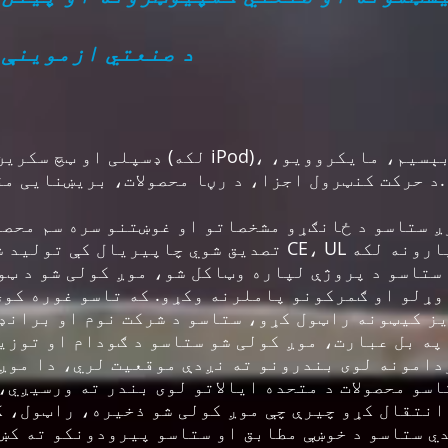
د صنعتي ازموینې 
د حرکت کنټرول اجزا، د رڼا محصولات، بریښنایی مقناطیسي او بریښنایی اجزا.
 ستاسو د ځانګړو مشخصاتو او غوښتنو سره سم محصولات جوړوو. زموږ 
ړلو او ګمرکونو پاملرنه وکړو. که تاسو غوره کوئ
ز کیټونه راټول کړو، ستاسو د شرکت نوم او برانډ 
په بل عبارت، موږ کولی شو ستاسو د ګودام او توزیع
دامونه لوی بندرونو ته نږدې موقعیت لري، دا موږ 
اسو محصولات د متحده ایالاتو لوی بندر ته ورسیږي،
انتقال کړو چیرې چې موږ کولی شو ذخیره، راټول، 