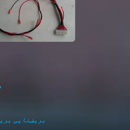
د
بریښنایی بریښ