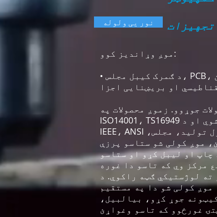
نور یی ولوله
تجهیزات
موږ وړاندیز کوو:
• د ګمرک کیبل مجلس، PCB، ډسپلی او ټچ سکرین (لکه iPod)، د بریښنا او انرژي اجزا، بېسیم، مایکروویو،
محصولات په ISO9001: 2000، QS9000،
ISO14001، TS16949 تصدیق شوي چاپیریال کې تولید شوي او د CE، UL نښه لري او د صنعت نور معیارونه لکه
IEEE، ANSI پوره کوي. یوځل چې موږ ستاسو د پروژې لپاره وټاکل شو، موږ کولی شو د ټول تولید، مجلس،
، موږ کولی شو ستاسو پرزې
چاپ او لیبل کړو او ستاسو
 مرکز وي که تاسو دا غوره
ته لوژستیکي ګټه راکوي. د
 موږ کولی شو دا په مستقیم
کیټونه جوړ کړو، بیالبیل،