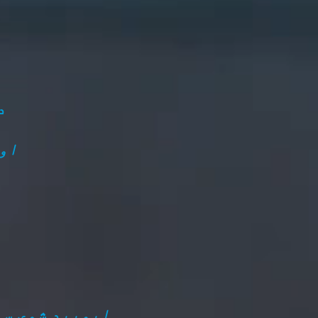
د
ids
ایمبیډ شوي سی