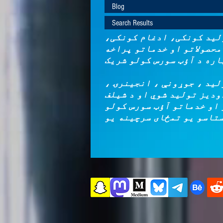
Blog
Search Results
لید کونکی، ادغام کونکی،
حصولاتو او خدماتو پراخه
لید ، جوړونې ، انجینرۍ ،
ودیز تولید شوي او د شیلف
 او خدماتو آؤټ سورس کولو