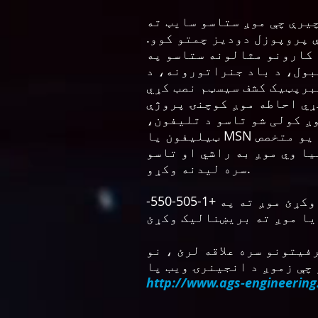
چیرې چې موږ ستاسو سایټ ته
 پروپوزل دودیز چمتو کوو.
 کارونو مثالونه ستاسو په
ورونه، د LED رڼا او د انرژۍ سپمولو
برپټیک کشف سیسټم نصب کړي
ړي احاطه موږ کوچنۍ پروژې
ږ کولی شو تاسو د تلیفون،
ټیلیفون یا MSN میسنجر له لارې زموږ د متخصص ټیم غړو سره وصل کړو، نو تاسو کولی شئ مستقیم یو متخصص
ا وي موږ به راشي او تاسو
سره لیدنه وکړو.
که تاسو د دې محصولاتو څخه کوم ته اړتیا لرئ یا تاسو پوښتنې لرئ، مهرباني وکړئ موږ ته په +1-505-550-
یتونو سره علاقه لرئ ، نو
http://www.ags-engineerin