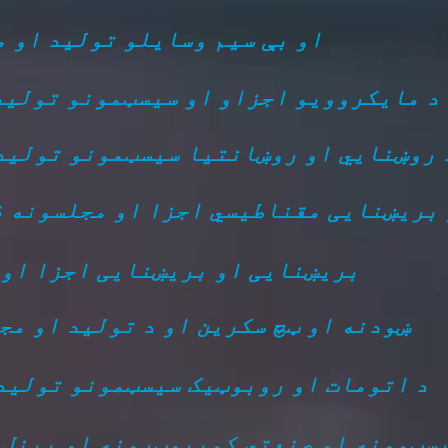
د RF او بې سیم وسایلو تولید او 
د مایکروویو اجزاو او سیسټمونو تولید
 روښنايي او روښانتیا سیسټمونو تولید
Soleno او بریښنایی مقناطیسي اجزا او مجلسونه
بریښنایی او بریښنایی اجزا او
ښودنه او ټچ سکرین او د تولید او مج
د اتومات او روبوټیک سیسټمونو تولید
سټمونه او صنعتي کمپیوټرونه او پینل