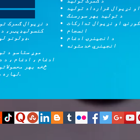
د ګمرک تولید
او نړیوال قرارداد تولید
د تولید بهر سورسنګ
کورني او نړیوال تدارکات
د نړیوال ګمرک تو
کنسولیډیټر، د م
ډولونو لپاره د آؤټ سورس کولو شریک.
انجینري خدمتونه
موږ ستاسو د تو
ادغام ، ادغام ، د د
څخه بهر محصولاتو
لپاره ستاسو یو تمځای سرچینه یو.