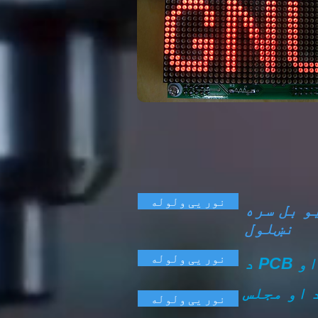
نور یی ولوله
و بل سره
نښلول
نور یی ولوله
 او مجلس
نور یی ولوله