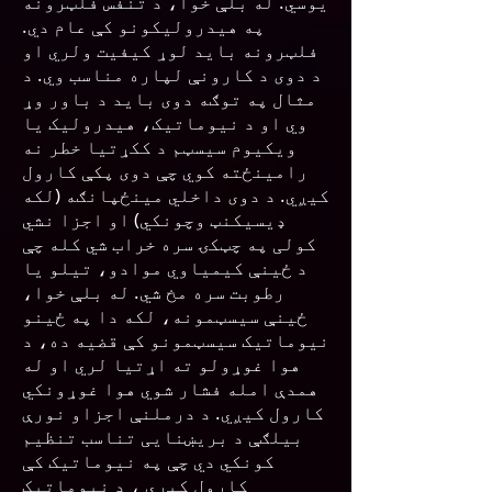
یوسي. له بلې خوا، د تنفس فلټرونه
په هیدرولیکونو کې عام دي.
فلټرونه باید لوړ کیفیت ولري او
د دوی د کارونې لپاره مناسب وي. د
مثال په توګه دوی باید د باور وړ
وي او د نیوماتیک، هیدرولیک یا
ویکیوم سیسټم د ککړتیا خطر نه
رامینځته کوي چې دوی پکې کارول
کیږي. د دوی داخلي مینځپانګه (لکه
ډیسیکنټ وچونکي) او اجزا نشي
کولی په چټکۍ سره خراب شي کله چې
د ځینې کیمیاوي موادو، تیلو یا
رطوبت سره مخ شي. له بلې خوا،
ځینې سیسټمونه، لکه دا په ځینو
نیوماتیک سیسټمونو کې قضیه ده، د
هوا غوړولو ته اړتیا لري او له
همدې امله فشار شوي هوا غوړونکي
کارول کیږي. د درملنې اجزاو نورې
بیلګې د بریښنایی تناسب تنظیم
کونکي دي چې په نیوماتیک کې
کارول کیږي ، د نیوماتیک