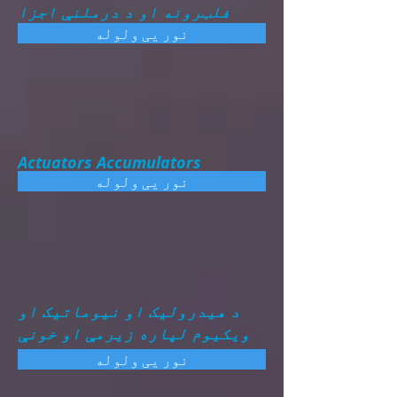
فلټرونه او د درملنې اجزا
نور یی ولوله
Actuators Accumulators
نور یی ولوله
د هیدرولیک او نیوماتیک او
ویکیوم لپاره زیرمې او خونې
نور یی ولوله