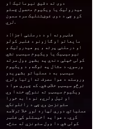
دوی ته دقیق نیوماتیک او
هیدرولیک یا ویکیوم محصول چمتو
کړو چې د دوی غوښتنلیک سره سمون
لري.
فلټرونه او د درملنې اجزا: د
مایعاتو او ګازونو د فلټر کولو
او درملنې پرته ، یو هیدرولیک ،
نیومیټیک یا ویکیوم سیسټم نشي
کولی خپلې دندې په بشپړ ډول سرته
ورسوي. د مثال په توګه، د ویکیوم
سیسټم به د عملیاتو بشپړیدو
وروسته د هوا مصرف ته اړتیا ولري
ترڅو سیسټم خلاص شي. که چیرې هوا د
ویکیوم سیسټم ته ننوځي خندا وي
او تیل ولري، نو دا به خورا
ستونزمن وي چې د راتلونکي
عملیاتي دورې لپاره لوړ خلا ترلاسه
کړي. د هوا په اخیستلو کې فلټر
کولی شي دا ډول ستونزې له منځه