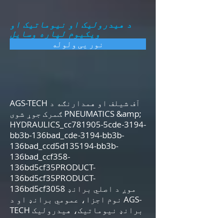
د هیدرولیک او نیوماتیک او
ویکیوم لپاره وسایل
نور یی ولوله
AGS-TECH آف شیلف او همدارنګه د
ګمرک جوړ شوی PNEUMATICS &amp;
HYDRAULICS_cc781905-5cde-3194-
bb3b-136bad_cde-3194-bb3b-
136bad_ccd5d135194-bb3b-
136bad_ccf358-
136bd5cf35PRODUCT-
136bd5cf35PRODUCT-
136bd5cf3058 موږ د اصلي برانډ
نوم اجزا، عمومي برانډ او د AGS-
TECH برانډ نیوماتیک، هیدرولیک