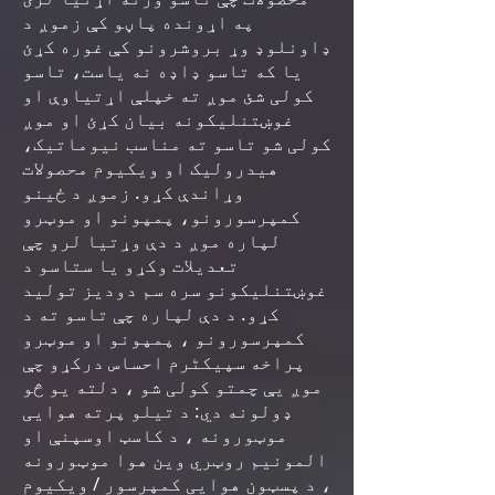
په اړونده پاڼو کې زموږ د
ډاونلوډ وړ بروشرونو کې غوره کړئ
یا که تاسو ډاډه نه یاست، تاسو
کولی شئ موږ ته خپلې اړتیاوې او
غوښتنلیکونه بیان کړئ او موږ
کولی شو تاسو ته مناسب نیوماتیک،
هیدرولیک او ویکیوم محصولات
وړاندې کړو. زموږ د ځینو
کمپرسورونو، پمپونو او موټرو
لپاره موږ د دې وړتیا لرو چې
تعدیلات وکړو یا ستاسو د
غوښتنلیکونو سره سم دودیز تولید
کړو. د دې لپاره چې تاسو ته د
کمپرسورونو ، پمپونو او موټرو
پراخه سپیکٹرم احساس درکړو چې
موږ یې چمتو کولی شو ، دلته یو څو
ډولونه دي: د تیلو پرته هوایی
موټورونه ، د کاسټ اوسپنې او
المونیم روټري وین هوا موټورونه
، د پسټون هوایی کمپرسور / ویکیوم