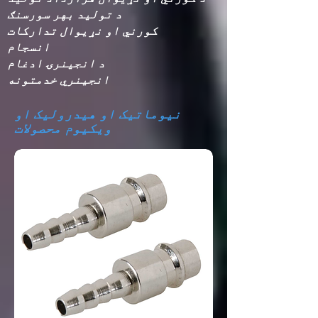
د تولید بهر سورسنګ
کورني او نړیوال تدارکات
انجینري خدمتونه
نیوماتیک او هیدرولیک او
ویکیوم محصولات