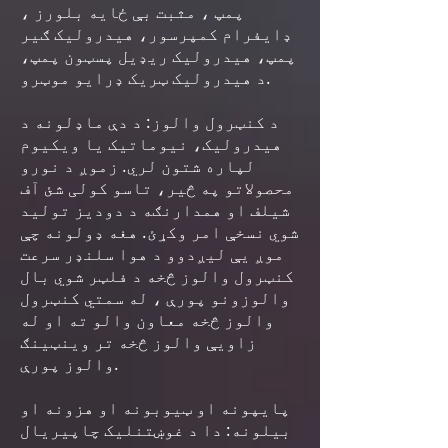
پمپ ، مثبت بې ځایه بلورز ،
ډایفرام کمپرسور، هیدرولیک ګیر
پمپ، هیدرولیک ریډیل پسټون پمپ،
د هیدرولیک ټریک ډرایو موټرو.
د کنټرول والوز: د دې ماډلونه د
هیدرولیک، نیوماتیک یا ویکیوم
لپاره شتون لري. زموږ د نورو
محصولاتو په څیر، تاسو کولی شئ آف
شیلف او همدارنګه د دودیز تولید
شوي نسخې امر وکړئ. هغه ډولونه چې
موږ یې لیږدوو د هوا سلنډر سرعت
کنټرول والوز څخه د فلټر شوي بال
والوزونو پورې ، له سمتي کنټرول
والوز څخه معاون والو ته او له
زاویې والوز څخه تر وینټینګ
والوز پورې.
پایپونه او ټیوبونه او هزونه او
بیلونه: دا د غوښتنلیک چاپیریال