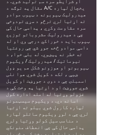
او شرایطو سره سم تولید شوي. د
مثال په توګه د A/C یخچال لپاره
هیدرولیک ټیوبونه د ټیوب موادو
ته اړتیا لري ترڅو د سړې تودوخې
سره مقاومت وکړي ، پداسې حال کې
چې د هیدرولیک مشروباتو توزیع
ټیوب باید د خوراکي درجې وي او له
داسې موادو څخه جوړ شي چې روغتیا
ته خطر نه پېښوي. له بلې خوا، د
نیوماتیک / هیدرولیک / ویکیوم
ټیوبونو او هوزونو شکل هم یو ډول
ښیې ، لکه د کویل شوي هوا نلی
اسمبلۍ چې د دوی د جوړښت او کویل
شوي جوړښت او د اړتیا په وخت کې د
غزولو وړتیا له امله اداره کول
اسانه دي. د ویکیوم سیسټمونو
لپاره کارول شوي بیلو ته اړتیا
لري چې د لوړ ویکیوم ساتلو لپاره
د مناسب سیل کولو وړتیا ولري
پداسې حال کې چې انعطاف منونکي
وي او د اړتیا په وخت کې د ځړولو