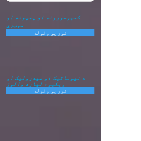
کمپرسورونه او پمپونه او
موټرې
نور یی ولوله
د نیوماتیک او هیدرولیک او
ویکیوم لپاره والوز
نور یی ولوله