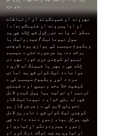
وړ وي.
مهرونه او فټینګونه او ارتباطات
او اډاپټرونه او فلینګونه: دا
ممکن له پامه غورځول شي ځکه چې په
ټول نیوماتیک / هیدرولیک یا
ویکیوم سیسټم کې یوازې یوه کوچنۍ
برخه ده. په هرصورت حتی د سیسټم
ترټولو کوچنی غړی خورا مهم دی
ځکه چې د مهر یا فټینګ له لارې د
هوا ساده لیک کولی شي په اسانۍ
سره د لوړ ویکیوم سیسټم کې د
کیفیت خلا مخه ونیسي او د قیمتي
ترمیم او تولید بیا پیل کیدو لامل
شي. له بلې خوا، د نیوماتیک ګاز
تحویلي لاین کې د زهرجن ګاز یو
کوچنی لیک کولی شي د ناورین لامل
شي. یوځل بیا، زموږ دنده دا ده چې
زموږ د پیرودونکو اړتیاوې او
اړتیاوې په ښه توګه درک کړو او