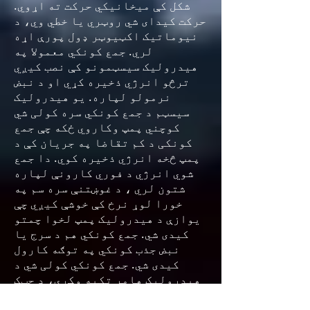
شکل کې میخانیکي حرکت ته اړوي.
حرکت کیدای شي روټري یا خطي وي، د
نیوماتیک اکټیوټر ډول پورې اړه
لري. جمع کونکي معمولا په
هیدرولیک سیسټمونو کې نصب کیږي
ترڅو انرژي ذخیره کړي او د نبض
نرمولو لپاره. یو هیدرولیک
سیسټم د جمع کونکي سره کولی شي
کوچني پمپ وکاروي ځکه چې جمع
کونکی د کم تقاضا په جریان کې د
پمپ څخه انرژي ذخیره کوي. دا جمع
شوي انرژي د فوري کارونې لپاره
شتون لري ، د غوښتنې سره سم په
خورا لوړ نرخ کې خوشې کیږي چې
یوازې د هیدرولیک پمپ لخوا چمتو
کیدی شي. جمع کونکي هم د سرج یا
نبض جذب کونکي په توګه کارول
کیدی شي. جمع کونکي کولی شي د
هیدرولیک هامر تکیه وکړي، د چټک
عملیات یا په هیدرولیک سرکټ کې د
بریښنا سلنډرونو ناڅاپي پیل او