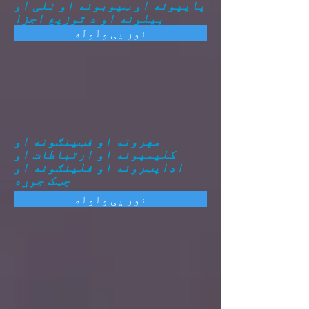
پایپونه او ټیوبونه او نلی او
بیلونه او د توزیع اجزا
نور یی ولوله
مهرونه او فټینګونه او
کلیمپونه او ارتباطات او
اډاپټرونه او فلینګونه او
چټک جوړه
نور یی ولوله