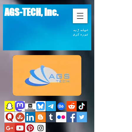
AGS-TECH, Inc.
خپله ژبه
غوره کړئ