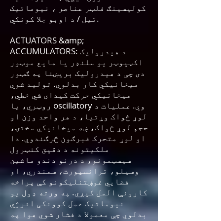
کولیسینګ فلټر عناصر ، نیوماتیک
تیل / د اوبو جلا کونکي.
ACTUATORS &amp;
ACCUMULATORS: د هیدرولیک
اکټیوټر یو سلنډر یا مایع موټور
دی چې د هیدرولیک بریښنا په ګټور
میخانیکي کار بدلوي. تولید شوي
میخانیکي حرکت کیدای شي خطي،
روټري، یا oscillatory وي. عملیات د
لوړ ځواک وړتیا، د هر واحد وزن او
حجم لوړ ځواک، ښه میخانیکي سختۍ،
او لوړ متحرک غبرګون څرګندوي. دا
ملکیتونه د دقیق کنټرول
سیسټمونو، د درنو دندو ماشین
وسیلو، ترانسپورت، سمندري، او
فضایي غوښتنلیکونو کې پراخه
کارونې المل کیږي. په ورته ډول یو
نیوماتیک عمل کوونکی انرژي
بدلوي چې معمولا د فشار شوي هوا په