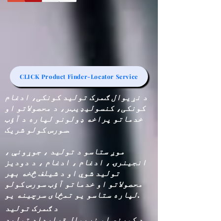
CLICK Product Finder-Locator Service
د نړیوال ګمرک تولید کونکی، ادغام
کونکی، کنسولیډیټر، د محصولاتو او
خدماتو پراخه ډولونو لپاره د آؤټ
سورس کولو شریک.
موږ ستاسو د تولید ، جوړونې ،
انجینرۍ ، ادغام ، ادغام ، د دودیز
تولید شوي او د شیلف څخه بهر
محصولاتو او خدماتو آؤټ سورس کولو
لپاره ستاسو یو تمځای سرچینه یو.
د ګمرک تولید
د کورني او نړیوال قرارداد تولید