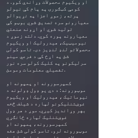
او ویکیوم محصولات وړاندې کوو. د
کومې کټګورۍ په پام کې نیولو
پرته، زموږ اجزا په نړیوالو
معیارونو سره تصدیق شوي بوټو کې
تولید شوي او اړوند صنعتي
معیارونه پوره کوي. دلته زموږ د
نیومیټیک، هیدرولیک او ویکیوم
محصولاتو لنډ لنډیز دی. تاسو کولی
شئ په اړخ کې د فرعي مینو
سرلیکونو په کلیک کولو سره نور
تفصيلي معلومات ومومئ.
کمپرسورونه او پمپونه او
موټورونه: د دې یو ډول ډولونه د
نیوماتیک ، هیدرولیک او ویکیوم
غوښتنلیکونو لپاره د شیلف څخه
بهر وړاندیز کیږي. موږ د هر ډول
غوښتنلیک لپاره ځانګړي
کمپرسورونه، پمپونه او
موټورونه لرو. تاسو کولی شئ هغه
محصولات چې تاسو ورته اړتیا لرئ