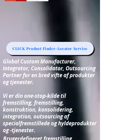
CLICK Product Finder-Locator Service
Global Custom Manufacturer,
Integrator, Consolidator, Outsourcing
Partner for en bred vifte af produkter
og tjenester.
Vi er din one-stop-kilde til
fremstilling, fremstilling,
konstruktion, konsolidering,
integration, outsourcing af
specialfremstillede og hyldeprodukter
og -tjenester.
Brugerdefineret fremstilling