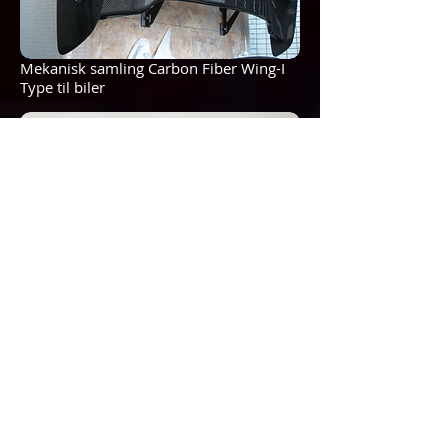
Mekanisk samling Carbon Fiber Wing-I
Type til biler
Fremstilling og mekanisk samling af
brugerdefinerede trykmålere af AGS-
TECH Inc.