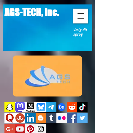
AGS-TECH, Inc.
Vælg dit
sprog