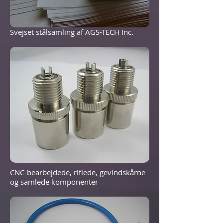
Svejset stålsamling af AGS-TECH Inc.
CNC-bearbejdede, riflede, gevindskårne
og samlede komponenter