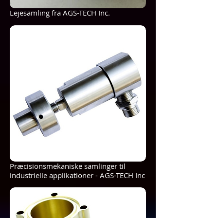
Lejesamling fra AGS-TECH Inc.
Præcisionsmekaniske samlinger til
industrielle applikationer - AGS-TECH Inc