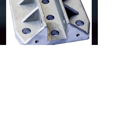
Præcisionsstøbegods kombineret med
andre operationer - AGS-TECH
Støbning og smedning af store dele