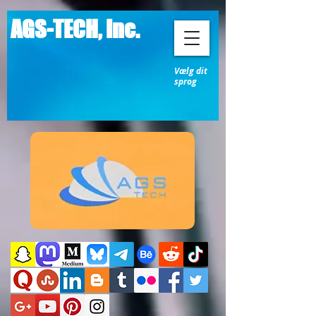
AGS-TECH, Inc.
Vælg dit
sprog