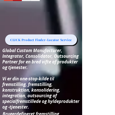
CLICK Product Finder-Locator Service
Global Custom Manufacturer,
Integrator, Consolidator, Outsourcing
Partner for en bred vifte af produkter
og tjenester.
Vi er din one-stop-kilde til
fremstilling, fremstilling,
konstruktion, konsolidering,
integration, outsourcing af
specialfremstillede og hyldeprodukter
og -tjenester.
Brugerdefineret fremstilling