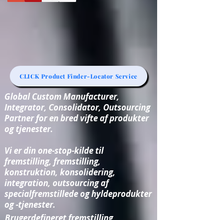
CLICK Product Finder-Locator Service
Global Custom Manufacturer,
Integrator, Consolidator, Outsourcing
Partner for en bred vifte af produkter
og tjenester.
Vi er din one-stop-kilde til
fremstilling, fremstilling,
konstruktion, konsolidering,
integration, outsourcing af
specialfremstillede og hyldeprodukter
og -tjenester.
Brugerdefineret fremstilling