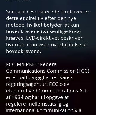
Som alle CE-relaterede direktiver er
dette et direktiv efter den nye
metode, hvilket betyder, at kun
hovedkravene (væsentlige krav)
kræves. LVD-direktivet beskriver,
hvordan man viser overholdelse af
hovedkravene.
FCC-MÆRKET: Federal
Communications Commission (FCC)
er et uafhængigt amerikansk
regeringsagentur. FCC blev
etableret ved Communications Act
af 1934 og har til opgave at
regulere mellemstatslig og
international kommunikation via
radio, tv, ledning, satellit og kabel.
FCC&#39;s jurisdiktion dækker de
50 stater, District of Columbia og