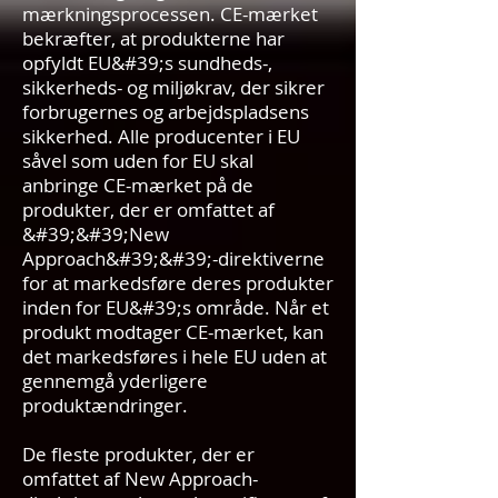
mærkningsprocessen. CE-mærket
bekræfter, at produkterne har
opfyldt EU&#39;s sundheds-,
sikkerheds- og miljøkrav, der sikrer
forbrugernes og arbejdspladsens
sikkerhed. Alle producenter i EU
såvel som uden for EU skal
anbringe CE-mærket på de
produkter, der er omfattet af
&#39;&#39;New
Approach&#39;&#39;-direktiverne
for at markedsføre deres produkter
inden for EU&#39;s område. Når et
produkt modtager CE-mærket, kan
det markedsføres i hele EU uden at
gennemgå yderligere
produktændringer.
De fleste produkter, der er
omfattet af New Approach-