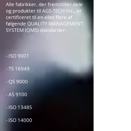
Alle fabrikker, der fremstiller dele
og produkter til AGS-TECH Inc., er
certificeret til en eller flere af
følgende QUALITY MANAGEMENT
SYSTEM (QMS) standarder:
- ISO 9001
- TS 16949
- QS 9000
- AS 9100
- ISO 13485
- ISO 14000