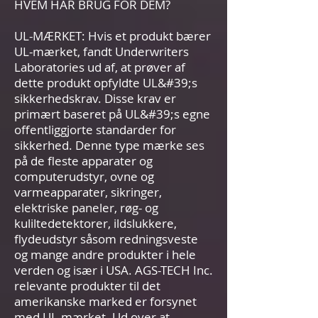
HVEM HAR BRUG FOR DEM?
UL-MÆRKET: Hvis et produkt bærer
UL-mærket, fandt Underwriters
Laboratories ud af, at prøver af
dette produkt opfyldte UL&#39;s
sikkerhedskrav. Disse krav er
primært baseret på UL&#39;s egne
offentliggjorte standarder for
sikkerhed. Denne type mærke ses
på de fleste apparater og
computerudstyr, ovne og
varmeapparater, sikringer,
elektriske paneler, røg- og
kuliltedetektorer, ildslukkere,
flydeudstyr såsom redningsveste
og mange andre produkter i hele
verden og især i USA. AGS-TECH Inc.
relevante produkter til det
amerikanske marked er forsynet
med UL-mærket. Ud over at