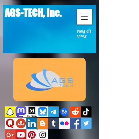
AGS-TECH, Inc.
Vælg dit
sprog