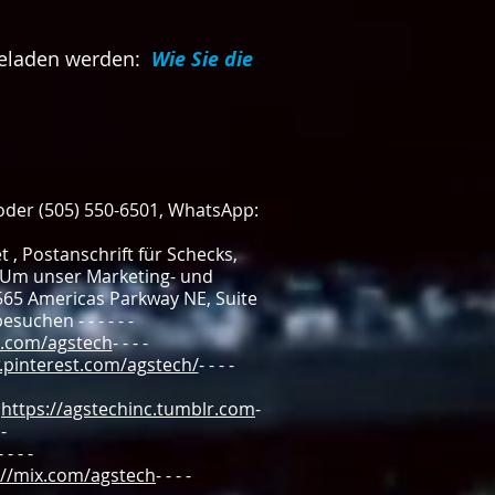
rgeladen werden:
Wie Sie die
 oder (505) 550-6501, WhatsApp:
t
, Postanschrift für Schecks,
 Um unser Marketing- und
65 Americas Parkway NE, Suite
uchen - - - - - -
er.com/agstech
- - - -
.pinterest.com/agstech/
- - - -
:
https://agstechinc.tumblr.com
-
 -
- - - -
s://mix.com/agstech
- - - -