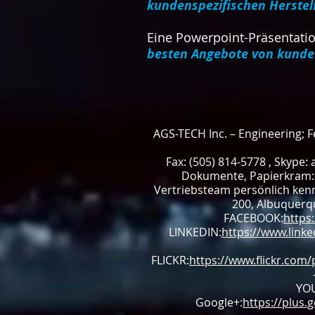
kundenspezifischen Herstel
Eine Powerpoint-Präsentati
besten Angebote von kunden
AGS-TECH Inc. – Engineering; 
Fax: (505) 814-5778 , Skype: 
Dokumente, Papierkram: 
Vertriebsteam persönlich ken
200, Albuquerqu
FACEBOOK:
https
LINKEDIN:
https://www.link
FLICKR:
https://www.flickr.com
YO
Google+:
https://plus