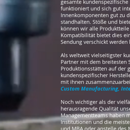
gesamte kundenspezifische 
funktioniert und sich gut in
Innenkomponenten gut zu 
standhalten. Stöße und biet
können wir alle Produktteil
Kompatibilität bietet dies e
Sendung verschickt werden
Als weltweit vielseitigster k
Partner mit dem breitesten 
Produktionsstätten auf der 
kundenspezifischer Herstelle
mit ihnen zusammenzuarbeite
Custom Manufacturing, Inte
Noch wichtiger als der vielf
herausragende Qualität unse
Managementteams haben min
Institutionen und die meist
und MBA oder anstelle des 