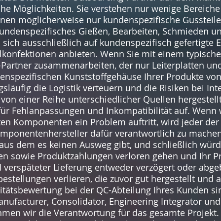
che Möglichkeiten. Sie verstehen nur wenige Bereiche 
nen möglicherweise nur kundenspezifische Gussteile 
 kundenspezifisches Gießen, Bearbeiten, Schmieden u
ich ausschließlich auf kundenspezifisch gefertigte E
lkonfektionen anbieten. Wenn Sie mit einem typisch
-Partner zusammenarbeiten, der nur Leiterplatten un
ndenspezifischen Kunststoffgehäuse Ihrer Produkte 
läufig die Logistik verteuern und die Risiken bei In
on einer Reihe unterschiedlicher Quellen hergestellt
 für Fehlanpassungen und Inkompatibilität auf. Wenn
ten Komponenten ein Problem auftritt, wird jeder der
mponentenhersteller dafür verantwortlich zu machen
aus dem es keinen Ausweg gibt, und schließlich würde
 sowie Produktzahlungen verloren gehen und Ihr Pr
nd verspäteter Lieferung entweder verzögert oder abg
stellungen verlieren, die zuvor gut hergestellt und 
tätsbewertung bei der QC-Abteilung Ihres Kunden sin
ufacturer, Consolidator, Engineering Integrator und
n wir die Verantwortung für das gesamte Projekt. Wi