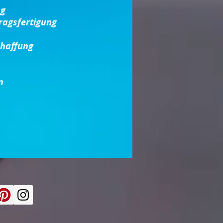
ng
ragsfertigung
chaffung
n