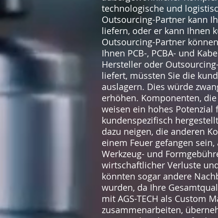
technologische und logistis
Outsourcing-Partner kann Ih
liefern, oder er kann Ihnen
Outsourcing-Partner können s
Ihnen PCB-, PCBA- und Kabe
Hersteller oder Outsourcing
liefert, müssten Sie die ku
auslagern. Dies würde zwangs
erhöhen. Komponenten, die v
weisen ein hohes Potenzial
kundenspezifisch hergestell
dazu neigen, die anderen Ko
einem Feuer gefangen sein, 
Werkzeug- und Formgebühren
wirtschaftlicher Verluste u
könnten sogar andere Nachbe
wurden, da Ihre Gesamtquali
mit AGS-TECH als Custom Man
zusammenarbeiten, übernehme