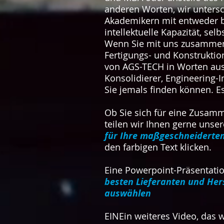
anderen Worten, wir unters
Akademikern mit entweder b
intellektuelle Kapazität, se
Wenn Sie mit uns zusammena
Fertigungs- und Konstruktion
von AGS-TECH in Worten auszu
Konsolidierer, Engineering-I
Sie jemals finden können. Es 
Ob Sie sich für eine Zusamme
teilen wir Ihnen gerne unse
für Ihre maßgeschneiderten 
den farbigen Text klicken.
Eine Powerpoint-Präsentati
besten Lieferanten und Hers
auswählen
EIN
Ein weiteres Video, das 