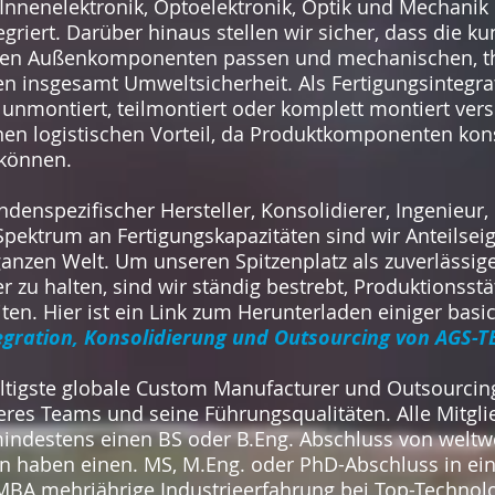
Innenelektronik, Optoelektronik, Optik und Mechanik
tegriert. Darüber hinaus stellen wir sicher, dass die 
den Außenkomponenten passen und mechanischen, t
en insgesamt Umweltsicherheit. Als Fertigungsintegra
e unmontiert, teilmontiert oder komplett montiert ve
inen logistischen Vorteil, da Produktkomponenten kons
 können.
undenspezifischer Hersteller, Konsolidierer, Ingenieur
Spektrum an Fertigungskapazitäten sind wir Anteilsei
ganzen Welt. Um unseren Spitzenplatz als zuverlässig
r zu halten, sind wir ständig bestrebt, Produktionsst
n. Hier ist ein Link zum Herunterladen einiger basi
gration, Konsolidierung und Outsourcing von AGS-T
ältigste globale Custom Manufacturer und Outsourcing-
res Teams und seine Führungsqualitäten. Alle Mitgli
destens einen BS oder B.Eng. Abschluss von weltw
en haben einen. MS, M.Eng. oder PhD-Abschluss in e
MBA mehrjährige Industrieerfahrung bei Top-Techno