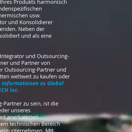
 Ihres Produkts harmonisch
kundenspezifischen
hermischen usw.
tor und Konsolidierer
rsenden. Neben der
olidiert und als eine
, Integrator und Outsourcing-
gner und Partner von
er Outsourcing-Partner und
ätten weltweit zu kaufen oder
c
Informationen zu Global
ECH Inc.
Partner zu sein, ist die
eder unseres
eit anerkannten
inem technischen Bereich
logieunternehmen. Mit