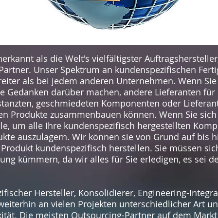
erkannt als die Welt's vielfältigster Auftragsherstelle
Partner. Unser Spektrum an kundenspezifischen Ferti
 breiter als bei jedem anderen Unternehmen. Wenn Sie
ne Gedanken darüber machen, andere Lieferanten für 
stanzten, geschmiedeten Komponenten oder Lieferant
hen Produkte zusammenbauen können. Wenn Sie sich
telle, um alle Ihre kundenspezifisch hergestellten K
te auszulagern. Wir können sie von Grund auf bis hi
n Produkt kundenspezifisch herstellen. Sie müssen si
ung kümmern, da wir alles für Sie erledigen, es sei d
zifischer Hersteller, Konsolidierer, Engineering-Integ
eiterhin an vielen Projekten unterschiedlicher Art u
tät. Die meisten Outsourcing-Partner auf dem Markt