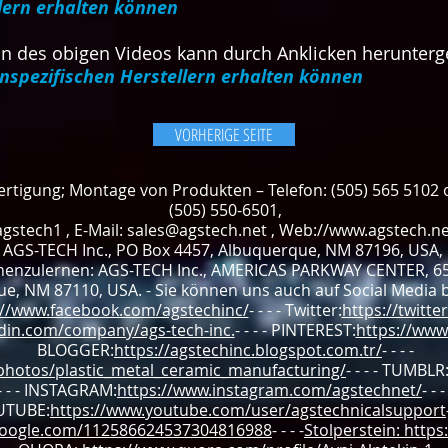
lern erhalten können
on des obigen Videos kann durch Anklicken herunte
spezifischen Herstellern erhalten können
VORHERIGE SEITE
Fertigung; Montage von Produkten – Telefon: (505) 565 5102
(505) 550-6501,
agstech1 , E-Mail:
sales@agstech.net
, Web://
www.agstech.ne
AGS-TECH Inc., PO Box 4457, Albuquerque, NM 87196, USA,
nenzulernen: AGS-TECH Inc., AMERICAS PARKWAY CENTER, 65
e, NM 87110, USA. - Sie können uns auch auf Social Media bes
://www.facebook.com/agstechinc/
- - - - Twitter:
https://twitt
edin.com/company/ags-tech-inc.
- - - - PINTEREST:
https://www
BLOGGER:
https://agstechinc.blogspot.com.tr/
- - - -
/photos/plastic_metal_ceramic_manufacturing/
- - - - TUMBLR
- - - INSTAGRAM:
https://www.instagram.com/agstechnet/
- - -
UTUBE:
https://www.youtube.com/user/agstechnicalsupport
.google.com/112586624537304816988
- - - -
Stolperstein: http