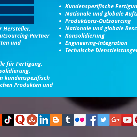
Kundenspezifische Fertigu
Nationale und globale Auft
Produktions-Outsourcing
Nationale und globale Bes
 Hersteller,
Outsourcing-Partner
Konsolidierung​
kten und
Engineering-Integration​
Technische Dienstleistunge
le für Fertigung,
solidierung,
on kundenspezifisch
ichen Produkten und