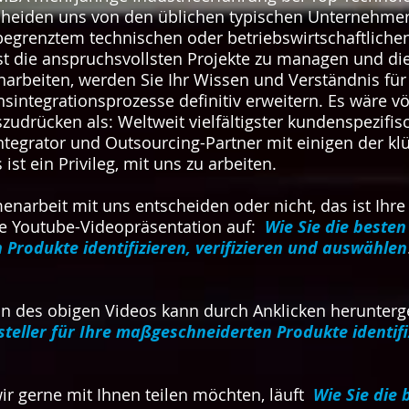
cheiden uns von den üblichen typischen Unternehmer
egrenztem technischen oder betriebswirtschaftlichen
lbst die anspruchsvollsten Projekte zu managen und d
rbeiten, werden Sie Ihr Wissen und Verständnis für
sintegrationsprozesse definitiv erweitern. Es wäre völ
drücken als: Weltweit vielfältigster kundenspezifisc
ntegrator und Outsourcing-Partner mit einigen der kl
ist ein Privileg, mit uns zu arbeiten.
narbeit mit uns entscheiden oder nicht, das ist Ihre
re Youtube-Videopräsentation auf:
Wie Sie die besten
Produkte identifizieren, verifizieren und auswählen
on des obigen Videos kann durch Anklicken herunte
teller für Ihre maßgeschneiderten Produkte identifiz
wir gerne mit Ihnen teilen möchten, läuft
Wie Sie die