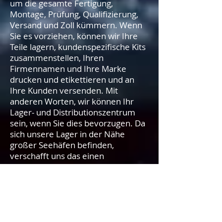
um die gesamte Fertigung,
Montage, Prüfung, Qualifizierung,
Versand und Zoll kümmern. Wenn
Sie es vorziehen, können wir Ihre
Teile lagern, kundenspezifische Kits
zusammenstellen, Ihren
Firmennamen und Ihre Marke
drucken und etikettieren und an
Ihre Kunden versenden. Mit
anderen Worten, wir können Ihr
Lager- und Distributionszentrum
sein, wenn Sie dies bevorzugen. Da
sich unsere Lager in der Nähe
großer Seehäfen befinden,
verschafft uns das einen
logistischen Vorteil. Wenn Ihre
Produkte beispielsweise in einem
großen US-Seehafen ankommen,
können wir sie direkt zu einem
nahe gelegenen Lager
transportieren, wo wir sie lagern,