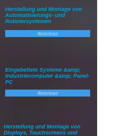
Herstellung und Montage von
Automatisierungs- und
Robotersystemen
Weiterlesen
Eingebettete Systeme &amp;
Industriecomputer &amp; Panel-
PC
Weiterlesen
Herstellung und Montage von
Displays, Touchscreens und