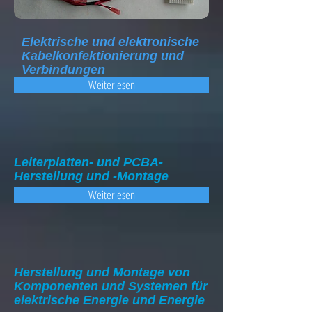
Elektrische und elektronische
Kabelkonfektionierung und
Verbindungen
Weiterlesen
Leiterplatten- und PCBA-
Herstellung und -Montage
Weiterlesen
Herstellung und Montage von
Komponenten und Systemen für
elektrische Energie und Energie