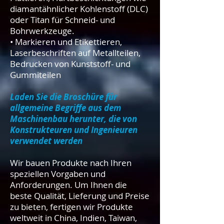
diamantähnlicher Kohlenstoff (DLC)
oder Titan für Schneid- und
Bohrwerkzeuge.
• Markieren und Etikettieren,
Laserbeschriften auf Metallteilen,
Bedrucken von Kunststoff- und
Gummiteilen
Laden Sie die Broschüre für
allgemeine Begriffe aus dem
Maschinenbau herunter, die von
Konstrukteuren und Ingenieuren
verwendet werden
Wir bauen Produkte nach Ihren
speziellen Vorgaben und
Anforderungen. Um Ihnen die
beste Qualität, Lieferung und Preise
zu bieten, fertigen wir Produkte
weltweit in China, Indien, Taiwan,