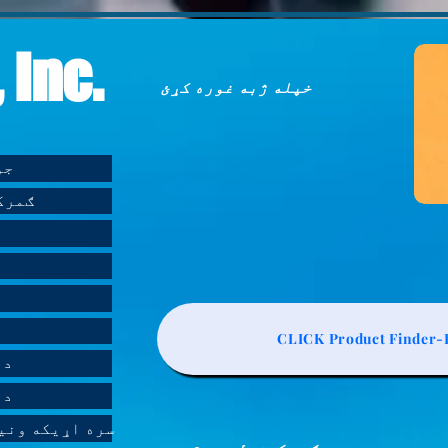
 Inc.
خپله ژبه غوره کړئ
د nc
د CH Inc
CLICK Product Finder-L
د 
د 
د AGS-TECH Inc- Molding - Casting سره اړی