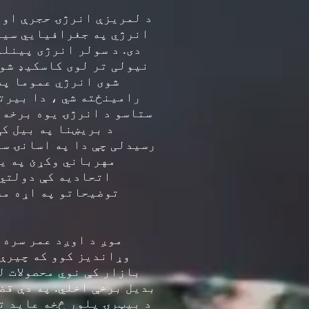
انرژي په جغرافیایي سیمو
دی. د سولر انرژی پینلو
نیولی تر لوی کاسکیډ شوی
شوی انرژي عموما په
رامینځته شي ، دا بیرته
ستاسو د انرژۍ یوه برخه 
د بریښنا په بیل کې
رسیدلی چې دا په اسانۍ سر
مهرباني وکړئ په یا
اتحادیه کې دولتي 
توضیحاتو په اړه مر
وړاندیز کوو که چیرې 
بازار کې نوي محصولات ل
بدیل برخې اخلي. په دې قض
د بیټرۍ پلور څخه عاید تر