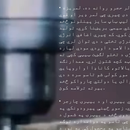
• د لمریزې انرژۍ حجرې او تختې (انعطاف منونکي او سخت). څیړنه د سپری پر سولر حجرو روانه ده. لمریزه
دی چیرې چې لمر ډیر او قوي
 لیپ ټاپ سایز پینلونو څخه
تي سیمې بریښنا کړي. تولید
کوي. که چیرې اضافي انرژي
رژی تختې د دې توان لري چې
ا لاهم د اوږدې مودې لپاره
ۍ د تختو لګښت ټیټې کچې ته
ټه کچه شتون لري. همدارنګه
یالاتو، کاناډا او اروپايي
موږ کولی شو تاسو سره د دې
الۍ یا دولتي چارواکو څخه
بیرته ترلاسه کوئ.
• موږ د اوږد عمر سره د ریچارج وړ بیټرۍ هم ورکوو. موږ دودیز تولید شوي بیټرۍ او د بیټرۍ چارجر
ي. زموږ ځینې پیرودونکي په
دوی څخه د بیټرۍ په شمول د
 چې تاسو په دوامداره توګه
تاسو په محصول کې به نور د