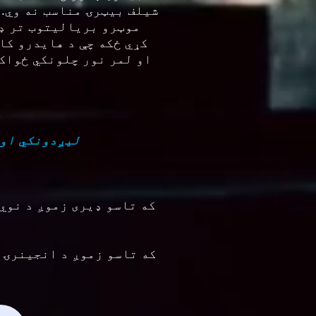
شیلف بیټرۍ مناسب نه وي. 
موټرو بریالیتوب تر ډی
کړي ځکه چې د هایدرو کا
او لمر نور چلونکي ځواک 
نرم فیریټس - کورونه - تورویډز - د EMI سپ
که تاسو ډیری زموږ د نوي 
که تاسو زموږ د انجینرۍ 