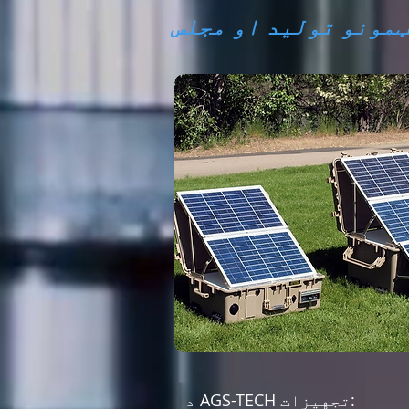
ټمونو تولید او مجلس
د AGS-TECH تجهیزات: