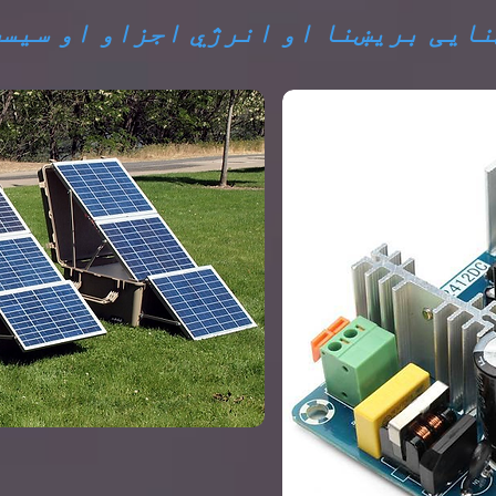
ایی بریښنا او انرژي اجزاو او سیس