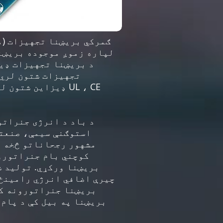
لپاره زموږ موجوده بریښن
د بریښنا تجهیزات ډیز
تجهیزات شتون لري.
ډیزاین شتون لري.
استوګنې سیمې، صنعتي
مشهور رجحاناتو څخه دی
کوچني بام جنراتورون
بریښنا ورکړي. تولید ش
چیرې اضافي انرژي رامینځت
بریښنا جنراتورونه کول
بریښنا په بیل کې د پام 