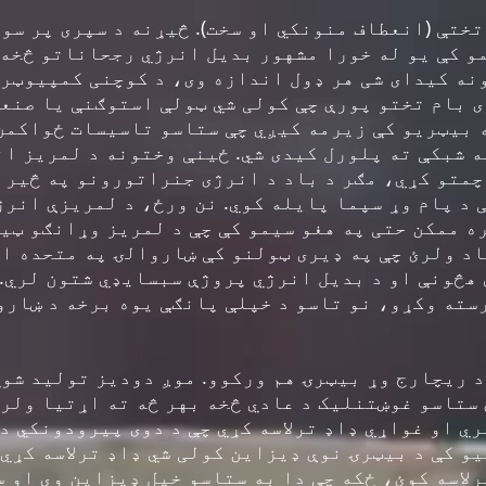
 کې یو له خورا مشهور بدیل انرژي رجحاناتو څخه 
نه کیدای شی هر ډول اندازه وی، د کوچنی کمپیوټر
 بام تختو پورې چې کولی شي ټولې استوګنې یا صنع
 بیټریو کې زیرمه کیږي چې ستاسو تاسیسات ځواکمن 
 شبکې ته پلورل کیدی شي. ځینې وختونه د لمریز ان
چمتو کړي، مګر د باد د انرژی جنراتورونو په څیر د
 د پام وړ سپما پایله کوي. نن ورځ، د لمریزې انرژ
ه ممکن حتی په هغو سیمو کې چې د لمریز وړانګو ټی
د ولرئ چې په ډیری ټولنو کې ښاروالۍ په متحده ا
هڅونې او د بدیل انرژي پروژې سبسایډي شتون لري. 
سته وکړو، نو تاسو د خپلې پانګې یوه برخه د ښارو
ستاسو غوښتنلیک د عادي څخه بهر څه ته اړتیا ولر
ري او غواړي ډاډ ترلاسه کړي چې د دوی پیرودونکي د 
یو کې د بیټرۍ نوې ډیزاین کولی شي ډاډ ترلاسه کړي
لاسه کوئ، ځکه چې دا به ستاسو خپل ډیزاین وي او س