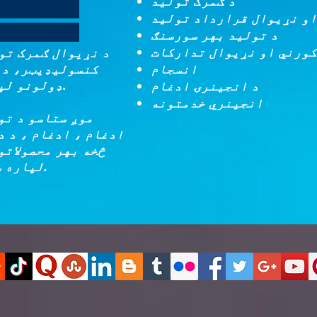
د ګمرک تولید
او نړیوال قرارداد تولید
د تولید بهر سورسنګ
کورني او نړیوال تدارکات
د نړیوال ګمرک تو
کنسولیډیټر، د م
ډولونو لپاره د آؤټ سورس کولو شریک.
انجینري خدمتونه
موږ ستاسو د تو
ادغام ، ادغام ، د د
څخه بهر محصولاتو
لپاره ستاسو یو تمځای سرچینه یو.