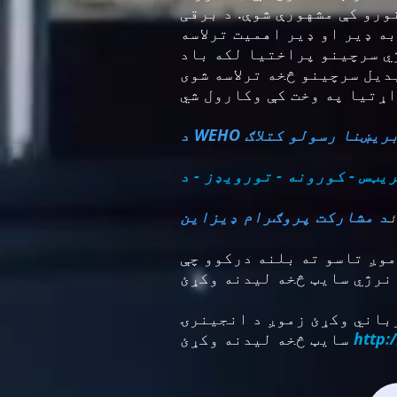
ورو کې مشهورې شوې. د برقی
ه ډیر او ډیر اهمیت ترلاسه
ژي سرچینو پراختیا لکه باد
دیل سرچینو څخه ترلاسه شوی
لو بریښنا رسولو کتلاګ
د مشارکت پروګرام ډیزاین
موږ تاسو ته بلنه درکوو چې
رباني وکړئ زموږ د انجینرۍ
http:
سایټ څخه لیدنه وکړئ