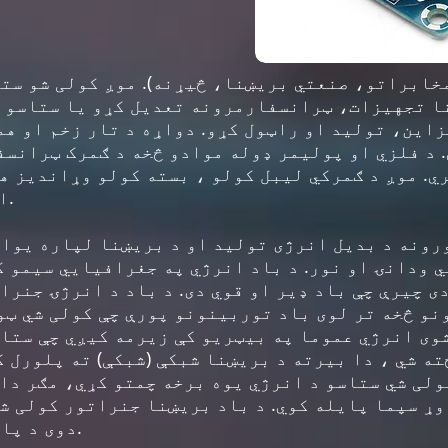
ا تجهیزات، ټرانسفارمرونه تعدیل کړو یا ستاسو د
این، تولید او راټول کړو. دواړه د تار زخم او ه
 د فلزي او پولیمر ډوله موادو څخه د ګمرک ټرانسف
 موږ د ګمرکي لیبل کولو ، بسته کولو وړاندیز هم کوو ا
مارک ، FCC اطاعت ترلاسه کوو.
 ودانۍ او نور. د باد انرژي په جغرافیایي سیمو ک
 چیرې چې باد ډیر او قوي دی. د باد د انرژۍ جنرا
و څخه تر لوی باد توربینونو پورې چې کولی شي ټو
وی انرژي عموما په بیټریو کې زیرمه کیږي چې ستاس
ه شي ، دا بیرته د بریښنا شبکې (شبکې) ته پلورل ک
ی شي ستاسو د انرژي یوه برخه چمتو کړي، مګر دا ل
وړ سپما پایله کوي. د باد بریښنا جنراتور کولی شي
دوی د پانګوونې لګښتونه تادیه کړي.