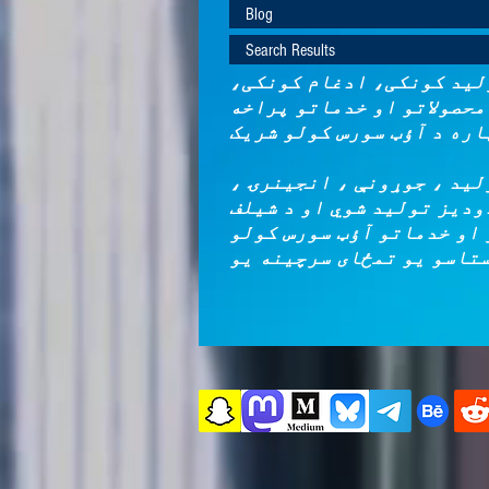
Blog
Search Results
لید کونکی، ادغام کونکی،
حصولاتو او خدماتو پراخه
لید ، جوړونې ، انجینرۍ ،
ودیز تولید شوي او د شیلف
 او خدماتو آؤټ سورس کولو