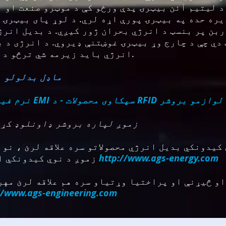
د لیتیم آئن بیټرۍ پدې ورځو کې د موټرو صنعت او ن
ره حده په بیټرۍ پورې اړه لري. د لوړ پای بیټرۍ ب
ربن پر بنسټ د انرژي بحران ژور کیږي. د بدیل انر
دي چې د چارج وړ بیټرۍ غوښتنې ډیروي. د انرژی د ب
انرژي باید زیرمه شي ترڅو د اړتیا په وخت کې وکارول شي.
د WEHO ماډل بدلو
کاوی محصولات - د RFID لیږدونکي او لوازمو بروشر
زموږ لپاره بروشر ډاونلوډ کړئ
کیدونکي بدیل انرژي محصولاتو سره علاقه لرئ ، نو 
http://www.ags-energy.com
زموږ د نوي کیدونکي انرژي سایټ څخه لیدنه وکړئ
او څیړنې او پراختیا وړتیاو سره هم علاقه لرئ مه
//www.ags-engineering.com