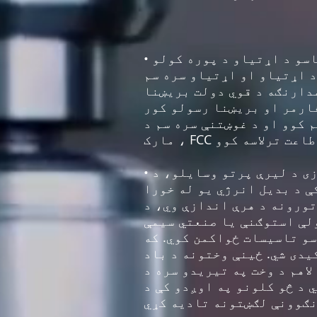
• ګمرکي بریښنا تجهیزات (مخابراتو، صنعتي بریښنا، څیړنه). موږ کولی شو ستاسو د اړتیاو د پوره کولو
 اړتیاو او اړتیاو سره سم
مدارنګه د قوي دولت بریښنا
ارمر او بریښنا رسولو کور
و د غوښتنې سره سم د UL ، CE
• د باد د انرژی جنراتورونه د بدیل انرژی تولید او د بریښنا لپاره یوازی د لیرې پرتو وسایلو، د
ې د بدیل انرژي یو له خورا
تورونه د هرې اندازې وي، د
لې استوګنې یا صنعتي سیمې
و تاسیسات ځواکمن کوي. که
یدی شي. ځینې وختونه د باد
اهم د وخت په تیریدو سره د
 د څو کلونو په اوږدو کې د