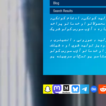
Blog
Search Results
لید کونکی، ادغام کونکی،
حصولاتو او خدماتو پراخه
لید ، جوړونې ، انجینرۍ ،
ودیز تولید شوي او د شیلف
 او خدماتو آؤټ سورس کولو