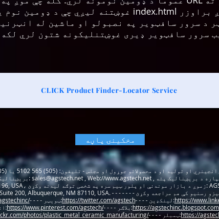
عموما د ډومین نومونه لري. کله چې موږ په خپل براوزر کې د ویب
غوښتنه لیږي چې د ډومین نوم یې ویب پاڼه ده. سرور بیا 
ر د سرور سافټویر په نصبولو او ماشین له انټرنیټ
یب سرور سافټویر ډیری غوښتنلیکونه شتون لري لکه
CLICK Product Finder-Locator Service
مخکینۍ پاڼه
W،
, د چکونو، اسنادو، کاغذونو لپاره د بریښنالیک پته: AGS-TECH
www.agstech.net
, Web://
sales@agstech.net
فکس: (505) 814-5778 , سکایپ: agstech1 , بریښنالیک:
57، Albuquerque, NM 87196, USA
6565 Americas Parkway NE, Suite 200, Albuquerque, NM 87110, USA. - تاسو کولی شئ 
https://www.lin
- - - - لینکډین:
https://twitter.com/agstech
- - - - ټویټر:
agstechinc/
https://agstechinc.blogspot.com.
- - - - بلاګر:
https://www.pinterest.com/agstech/
انځورګر:
https://agste
- - - - ټمبلر:
lickr.com/photos/plastic_metal_ceramic_manufacturing/