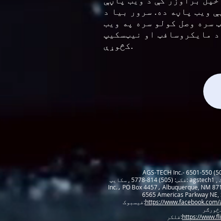
 پاڼې URL داخل کړو، دا د ویب سرور ته
د index.html په نوم پاڼه راوړي او زموږ براوزر
 سره وصل کولو سره په ویب
 د مایکروسافټ او نیټسکیپ
کڅوړې.
Inc.، PO Box 44، زموږ د بازار موندنې او پلور ټیم سره په شخصی توګه لیدنه وکړئ: AGS-TECH Inc., AMERICAS PARKWAY CENTER,
موږ ته په ټولنیزو رسنیو کې هم مراجعه وکړئ - - - - - -
https://www.facebook.com/
فیسبوک:
https://www.f
فلکر: