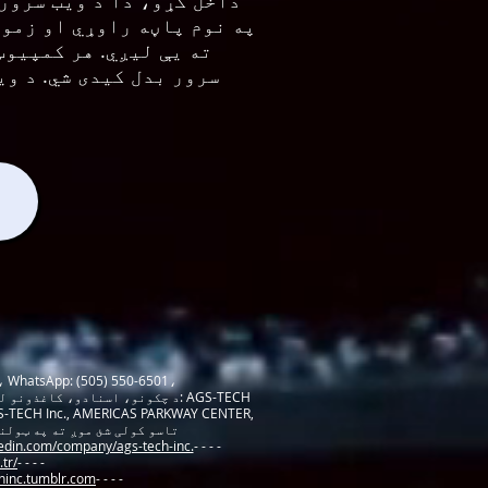
ته یې لیږي. هر کمپیوټ
سرور بدل کیدی شي. د و
AGS-TECH Inc.- انجینري او تولید او د محصولاتو جوړول او مجلس - تلیفون: (505) 565 5102 یا (505) 550-6501، hatsApp: (505) 550-6501
kedin.com/company/ags-tech-inc.
- - - -
tr/
- - - -
chinc.tumblr.com
- - - -