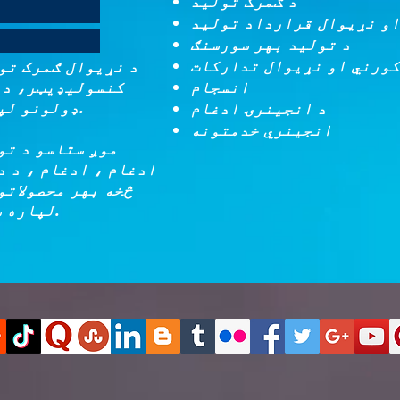
د ګمرک تولید
او نړیوال قرارداد تولید
د تولید بهر سورسنګ
کورني او نړیوال تدارکات
د نړیوال ګمرک تو
کنسولیډیټر، د م
ډولونو لپاره د آؤټ سورس کولو شریک.
انجینري خدمتونه
موږ ستاسو د تو
ادغام ، ادغام ، د د
څخه بهر محصولاتو
لپاره ستاسو یو تمځای سرچینه یو.