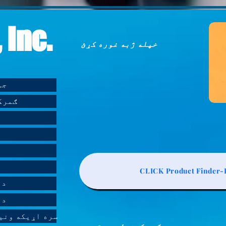
 Inc.
خپله ژبه غوره کړئ
د nc
د CH Inc
CLICK Product Finder-L
د 
د 
د AGS-TECH Inc- Molding - Casting سره اړی