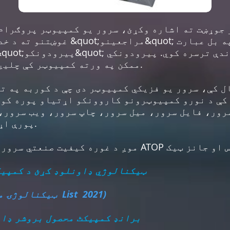
 جوړښت ته اشاره وکړئ، سرور یو کمپیوټر پروګرام
غوښتنو ته د خدمت کولو لپاره پرمخ 
ممکن په ورته کمپیوټر کې چلیږي یا د شبکې له لارې وصل شي.
ل کې، سرور یو فزیکي کمپیوټر دی چې د کوربه په تو
کې د نورو کمپیوټرونو کاروونکو اړتیاو پوره کول
رور، فایل سرور، میل سرور، چاپ سرور، ویب سرور،
پورې اړه ولري چې دا وړاندیز کوي.
زموږ ATOP ټیکنالوژي ډاونلوډ کړئ
د کمپیک
(د ATOP ټیکنالوژۍ محصول ډاونلوډ کړئ List 2021)
زموږ د JANZ TEC برانډ کمپیکٹ محصول بروشر