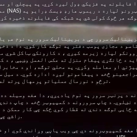
 فایلونه په فزیکي ډول لیږد کړي. په پیچلي او مس
ممکن د 
وګه هر څوک کولی شي په شبکه کې فایلونه ذخیره کړي
ریښنالیک سرور چې د بریښنالیک سرور په نوم هم یا
اسو د مجازی پوسټ دفتر په توګه کار کوي. دا د ذخی
وونکو لپاره زیرمه کیږي ، د کارونکي ټاکل شوي مق
ید د ځانګړي پیغام منزل ته عکس العمل وښیې ، د ک
یژني او معامله وکړي. په محلي توګه، او د مخابرا
اجعینو څخه د پیغامونو لیږد اداره کوي. د میل س
ترڅو د نورمال عملیاتو پرمهال پرته له لاسي مداخلې سره کار وکړي.
نه د پرنټر سرور په نوم یادیږي، دا هغه وسیله ده 
نښلوي. د چاپ سرورونه د کمپیوټر څخه د چاپ دندې
ه ځایی توګه دندې ته قطار کوي ځکه چې کار ممکن د 
راشي چې واقعیا یې اداره کولی شي.
هغه کمپیوټرونه دي چې ویب پاڼې وړاندې کوي او خدمت کوي