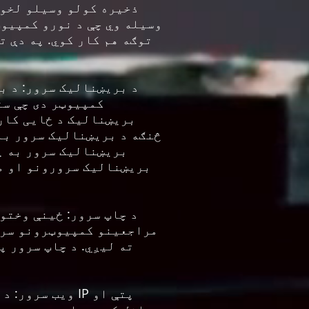
ذخیره کولو وسیلو لخوا
توګه هم کار کوي. په دې ت
د بریښنالیک سرور: د ب
کمپیوټر دی چې ست
بریښنالیک د ځایی کار
څنګه د بریښنالیک سرور با
بریښنالیک سرور به پ
بریښنالیک سرورونو او مر
د چاپ سرور: ځینې وختو
مراجعینو کمپیوټرونو سره 
ته لیږي. د چاپ سرور پ
ویب سرور: دا 