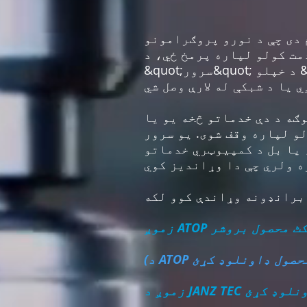
 دی چې د نورو پروګرامونو
ځي، د &quot;مراجعینو&quot; په توګه هم ګڼل کیږي. په بل عبارت
&quot;سرور&quot; د خپلو &quot;پیرودونکو&quot; په استازیتوب کمپیوټري دندې ترسره کوي. پیرودونکي
ګه د دې خدماتو څخه یو یا
و لپاره وقف شوی. یو سرور
 یا بل د کمپیوټري خدماتو
ٹ محصول بروشر
 ډاونلوډ کړئ