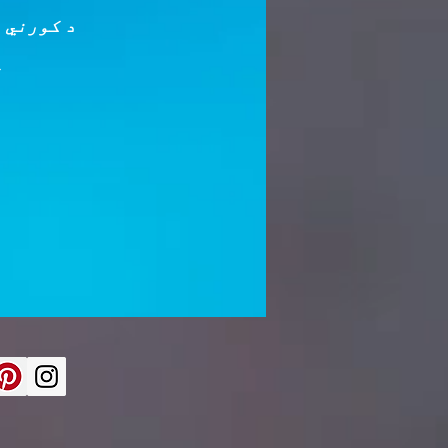
د کورني 