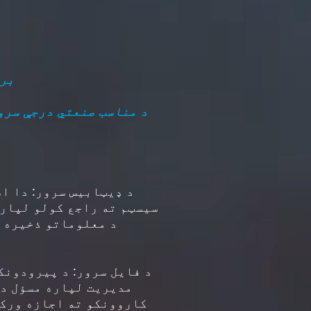
زمو
د مناسب صنعتي درجې سرو
د ډیټابیس سرور: دا ا
سیسټم ته راجع کولو لپاره
د معلوماتو ذخیره ک
د فایل سرور: د پیرودونک
مدیریت لپاره مسؤل دی
کاروونکو ته اجازه ورکو