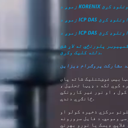
 ډاونلوډ کړئ
ر ډاونلوډ کړئ
ر ډاونلوډ کړئ
مپیوټر پلورنځي ته لاړ شئ
دلته کلیک وکړئ.
د مشارکت پروګرام ډیزاین
یټابیس غوښتنلیک شاته پای
ه کوي لکه د ډیټا تحلیل ،
کول ، او نور غیر کارونکي
ځانګړي دندې.
لونو مرکزي ذخیره کولو او
سی ومومي. د فایل سرورونه
فلاپي ډیسک یا نورو بهرني