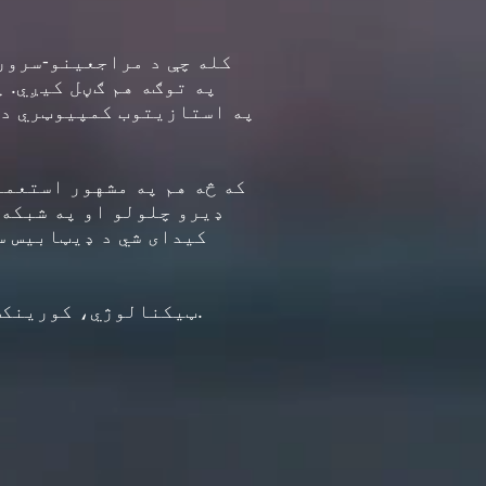
کله چې د مراجعینو-سرور
که څه هم په مشهور استعما
ډیرو چلولو او په شبکه 
کیدای شي د ډیټابیس س
موږ د غوره کیفیت صنعتي سرور برانډونه وړاندې کوو لکه ATOP ټیکنالوژي، کورینکس او جانز ټیک.