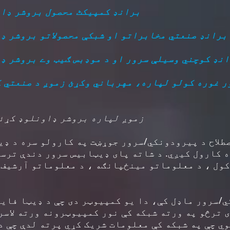
زموږ د KORENIX برانډ کمپیکٹ محصول بروشر
زموږ د ICP DAS برانډ صنعتي مخابراتو او شبکې محصولاتو بروش
ږ د ICP DAS برانډ کوچني وسیلې سرور او د موډبس ګیټ وے بروش
ر غوره کولو لپاره، مهرباني وکړئ زموږ د صنعتي ک
زموږ لپاره بروشر ډاونلوډ کړئ
صطلاح د پیرودونکي/سرور جوړښت په کارولو سره د ډ
 کارول کیږي. د شاته پای ډیټابیس سرور دندې ترسر
ول ، د معلوماتو مینځپانګه ، د معلوماتو آرشیف 
ي/سرور ماډل کې، دا یو کمپیوټر دی چې د ډیټا فای
 ترڅو په ورته شبکه کې نور کمپیوټرونه ورته لاسر
ي چې په شبکه کې معلومات شریک کړي پرته لدې چې د 