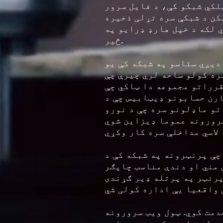
لکي شبکو کې، د فایل سرور
شبکې سره تړلی ذخیره (NAS) وسیله وي چې د نورو کمپیوټرونو لپاره د ریموټ هارډ ډیسک ډرایو په
 لکه د خپل هارډ ډرایو په
څیر.
دیږي ستاسو په شبکه کې یو
ره کولو ساحه لري چیرې چې
رراتو مجموعه دا ټاکي چې
ارن حسابونو ډیټابیس چې د
تو ماډلونو سره چې د نورو
رورونه عموما ډیزاین شوي
چې پرنټرونه په شبکه کې د
 مني او دندې مناسب چاپګر
پرنټر په پرتله ډیر ګړندی
. ټول ویب سرورونه IP پتې او