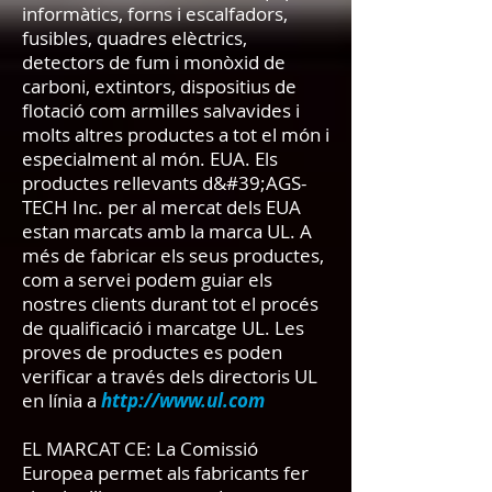
informàtics, forns i escalfadors,
fusibles, quadres elèctrics,
detectors de fum i monòxid de
carboni, extintors, dispositius de
flotació com armilles salvavides i
molts altres productes a tot el món i
especialment al món. EUA. Els
productes rellevants d&#39;AGS-
TECH Inc. per al mercat dels EUA
estan marcats amb la marca UL. A
més de fabricar els seus productes,
com a servei podem guiar els
nostres clients durant tot el procés
de qualificació i marcatge UL. Les
proves de productes es poden
verificar a través dels directoris UL
en línia a
http://www.ul.com
EL MARCAT CE: La Comissió
Europea permet als fabricants fer