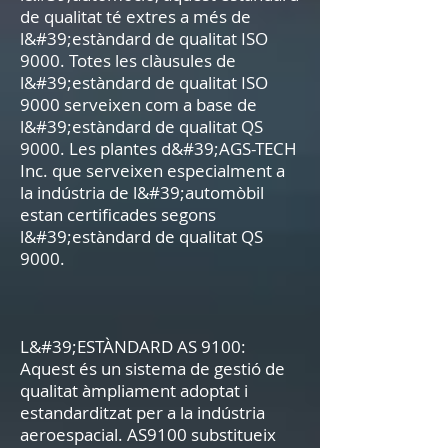
de qualitat té extres a més de
l&#39;estàndard de qualitat ISO
9000. Totes les clàusules de
l&#39;estàndard de qualitat ISO
9000 serveixen com a base de
l&#39;estàndard de qualitat QS
9000. Les plantes d&#39;AGS-TECH
Inc. que serveixen especialment a
la indústria de l&#39;automòbil
estan certificades segons
l&#39;estàndard de qualitat QS
9000.
L&#39;ESTÀNDARD AS 9100:
Aquest és un sistema de gestió de
qualitat àmpliament adoptat i
estandarditzat per a la indústria
aeroespacial. AS9100 substitueix