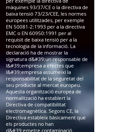
per exemple la directiva de
màquines 93/37/CE o la directiva de
baixa tensió 73/23/CEE, les normes
europees utilitzades, per exemple
EN 50081-2:1993 per a la directiva
EMC o EN 60950:1991 per al
requisit de baixa tensió per a la
tecnologia de la informació. La
declaració ha de mostrar la
signatura d&#39;un responsable de
l&#39;empresa a efectes que
l&#39;empresa assumeixi la
responsabilitat de la seguretat del
seu producte al mercat europeu.
Aquesta organització europea de
normalització ha establert la
Directiva de compatibilitat
electromagnètica. Segons CE, la
Directiva estableix bàsicament que
els productes no han
d&#39;emetre contaminació