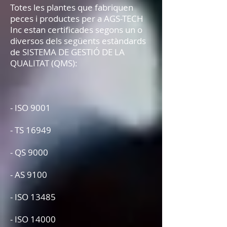
Totes les plantes que fabriquen
peces i productes per a AGS-TECH
Inc estan certificades segons un o
diversos dels següents estàndards
de SISTEMA DE GESTIÓ DE LA
QUALITAT (QMS):
- ISO 9001
- TS 16949
- QS 9000
- AS 9100
- ISO 13485
- ISO 14000