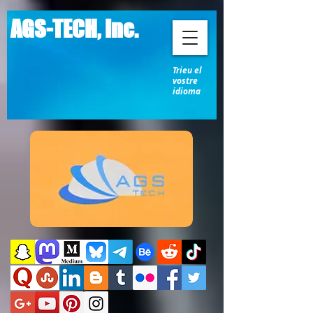
AGS-TECH, Inc.
Trieu el
vostre
idioma