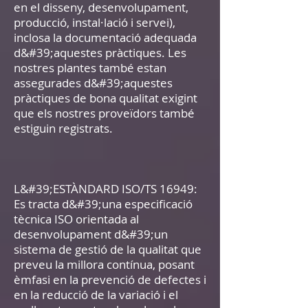
en el disseny, desenvolupament,
producció, instal·lació i servei),
inclosa la documentació adequada
d&#39;aquestes pràctiques. Les
nostres plantes també estan
assegurades d&#39;aquestes
pràctiques de bona qualitat exigint
que els nostres proveïdors també
estiguin registrats.
L&#39;ESTÀNDARD ISO/TS 16949:
Es tracta d&#39;una especificació
tècnica ISO orientada al
desenvolupament d&#39;un
sistema de gestió de la qualitat que
preveu la millora contínua, posant
èmfasi en la prevenció de defectes i
en la reducció de la variació i el