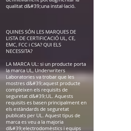
qualitat d&#39;una instal·lació.
QUINES SÓN LES MARQUES DE
LISTA DE CERTIFICACIÓ UL, CE,
EMC, FCC i CSA? QUI ELS
NECESSITA?
LA MARCA UL: si un producte porta
la marca UL, Underwriters
Laboratories va trobar que les
mostres d&#39;aquest producte
compleixen els requisits de
seguretat d&#39;UL. Aquests
requisits es basen principalment en
els estàndards de seguretat
publicats per UL. Aquest tipus de
marca es veu a la majoria
d&#39;electrodomèstics i equips