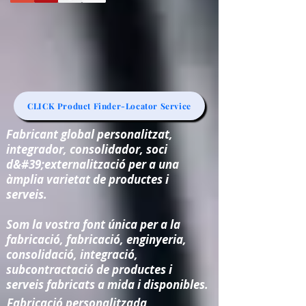
CLICK Product Finder-Locator Service
Fabricant global personalitzat,
integrador, consolidador, soci
d&#39;externalització per a una
àmplia varietat de productes i
serveis.
Som la vostra font única per a la
fabricació, fabricació, enginyeria,
consolidació, integració,
subcontractació de productes i
serveis fabricats a mida i disponibles.
Fabricació personalitzada