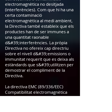
electromagnètica no desitjada
(interferències). Com que hi ha una
certa contaminació
electromagnètica al medi ambient,
la Directiva també estableix que els
productes han de ser immunes a
una quantitat raonable
d&#39;interferències. La pròpia
Directiva no ofereix cap directriu
sobre el nivell d&#39;emissions o
immunitat requerit que es deixa als
estàndards que s&#39;utilitzen per
demostrar el compliment de la
Directiva.
La directiva EMC (89/336/EEC)
Compatibilitat electromagnètica
Com totes les altres directives,
aquesta és una directiva de nou