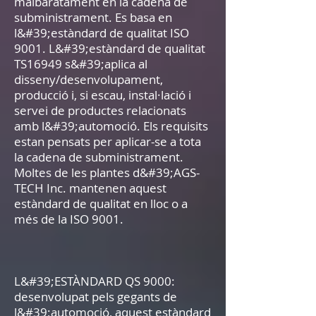
malbaratament en la cadena de
subministrament. Es basa en
l&#39;estàndard de qualitat ISO
9001. L&#39;estàndard de qualitat
TS16949 s&#39;aplica al
disseny/desenvolupament,
producció i, si escau, instal·lació i
servei de productes relacionats
amb l&#39;automoció. Els requisits
estan pensats per aplicar-se a tota
la cadena de subministrament.
Moltes de les plantes d&#39;AGS-
TECH Inc. mantenen aquest
estàndard de qualitat en lloc o a
més de la ISO 9001.
L&#39;ESTÀNDARD QS 9000:
desenvolupat pels gegants de
l&#39;automoció, aquest estàndard