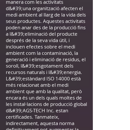
manera com les activitats
d&#39;una organització afecten el
medi ambient al llarg de la vida dels
seus productes. Aquestes activitats
poden anar des de la producció fins
a l&#39;eliminació del producte
després de la seva vida útil, i
inclouen efectes sobre el medi
ambient com la contaminació, la
generació i eliminació de residus, el
soroll, l&#39;esgotament dels
recursos naturals i l&#39;energia.
L&#39;estàndard ISO 14000 està
més relacionat amb el medi
ambient que amb la qualitat, però
encara és un dels quals moltes de
les instal·lacions de producció global
d&#39;AGS-TECH Inc. estan
certificades. Tanmateix,
indirectament, aquesta norma
definitivament pot augmentar la