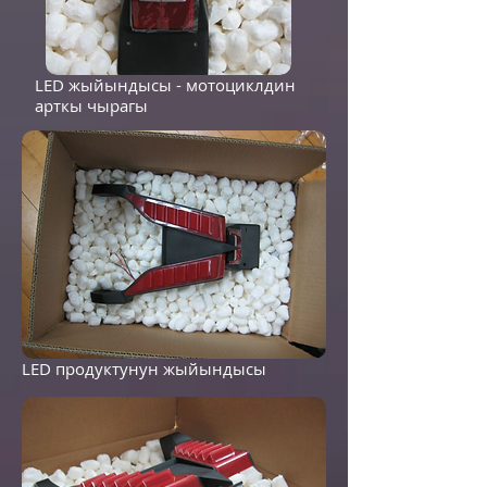
LED жыйындысы - мотоциклдин
арткы чырагы
LED продуктунун жыйындысы