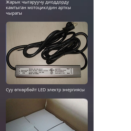
Жарык чыгаруучу диоддорду
камтыган мотоциклдин арткы
чырагы
Суу өткөрбөйт LED электр энергиясы