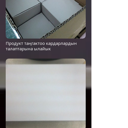
Продукт таңгактоо кардарлардын
талаптарына ылайык