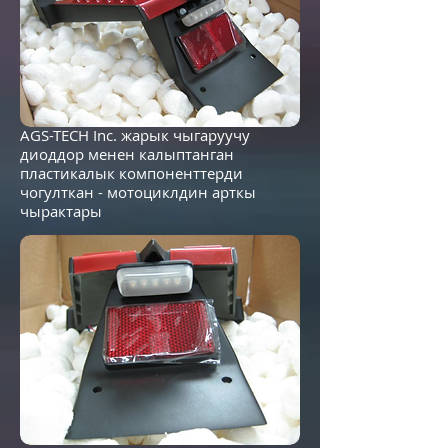
AGS-TECH Inc. жарык чыгаруучу
диоддор менен калыптанган
пластикалык компоненттерди
чогулткан - мотоциклдин арткы
чырактары