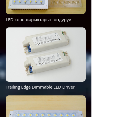
LED көчө жарыктарын өндүрүү
Trailing Edge Dimmable LED Driver