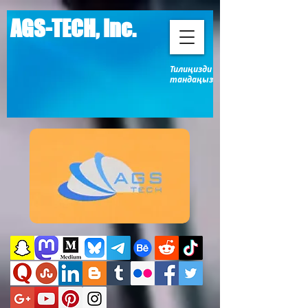
AGS-TECH, Inc.
Тилиңизди
тандаңыз