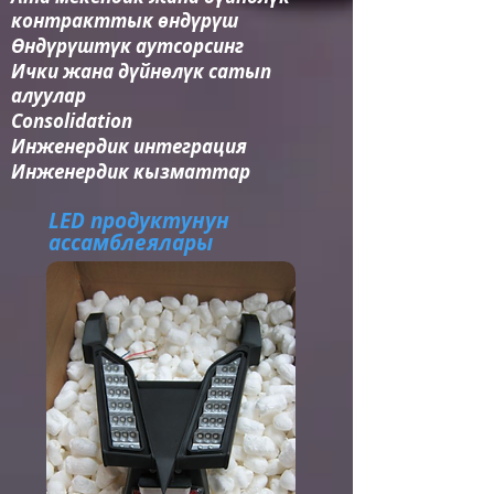
контракттык өндүрүш
Өндүрүштүк аутсорсинг
Ички жана дүйнөлүк сатып
алуулар
Consolidation​
Инженердик интеграция​
Инженердик кызматтар
LED продуктунун
ассамблеялары