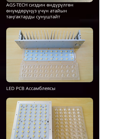
AGS-TECH сиздин өндүрүлгөн
өнүмдөрүңүз үчүн атайын
таңгактарды сунуштайт
LED PCB Ассамблеясы