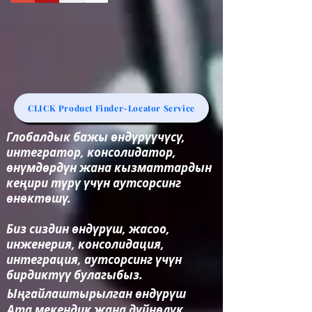
CLICK Product Finder-Locator Service
Глобалдык бажы өндүрүүчүсү,
интегратор, консолидатор,
өнүмдөрдүн жана кызматтардын
кеңири түрү үчүн аутсорсинг
өнөктөшү.
Биз сиздин өндүрүш, жасоо,
инженерия, консолидация,
интеграция, аутсорсинг үчүн
бирдиктүү булагыбыз.
Ыңгайлаштырылган өндүрүш
Ата мекендик жана дүйнөлүк