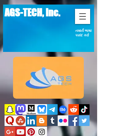
AGS-TECH, Inc.
તમારી ભાષા
પસંદ કરો