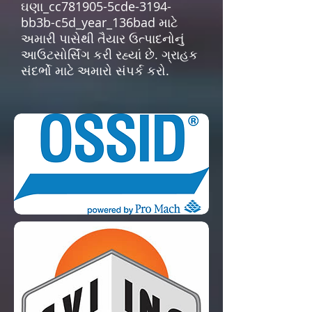
ઘણા_cc781905-5cde-3194-
bb3b-c5d_year_136bad માટે
અમારી પાસેથી તૈયાર ઉત્પાદનોનું
આઉટસોર્સિંગ કરી રહ્યાં છે. ગ્રાહક
સંદર્ભો માટે અમારો સંપર્ક કરો.