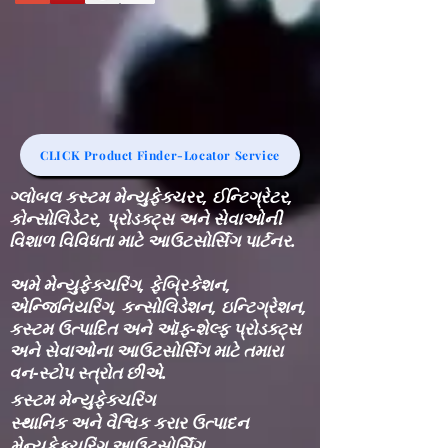
CLICK Product Finder-Locator Service
ગ્લોબલ કસ્ટમ મેન્યુફેક્ચરર, ઈન્ટિગ્રેટર,
કોન્સોલિડેટર, પ્રોડક્ટ્સ અને સેવાઓની
વિશાળ વિવિધતા માટે આઉટસોર્સિંગ પાર્ટનર.
અમે મેન્યુફેક્ચરિંગ, ફેબ્રિકેશન,
એન્જિનિયરિંગ, કન્સોલિડેશન, ઇન્ટિગ્રેશન,
કસ્ટમ ઉત્પાદિત અને ઑફ-શેલ્ફ પ્રોડક્ટ્સ
અને સેવાઓના આઉટસોર્સિંગ માટે તમારા
વન-સ્ટોપ સ્ત્રોત છીએ.
કસ્ટમ મેન્યુફેક્ચરિંગ
સ્થાનિક અને વૈશ્વિક કરાર ઉત્પાદન
મેન્યુફેક્ચરિંગ આઉટસોર્સિંગ