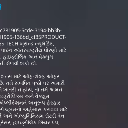
ો
c781905-5cde-3194-bb3b-
d1905-136bd_cf35PRODUCT-
TECH બ્રાન્ડ ન્યુમેટિક,
પાદન આંતરરાષ્ટ્રીય ધોરણો માટે
ક, હાઇડ્રોલિક અને વેક્યુમ
હિતી મેળવી શકો છો.
્લિકેશન્સ માટે ઑફ-શેલ્ફ ઓફર
ે. તમે સંબંધિત પૃષ્ઠો પર અમારી
ે ખાતરી ન હોય, તો તમે અમને
ઇડ્રોલિક્સ અને વેક્યુમ
 એપ્લીકેશનને અનુરૂપ ફેરફાર
્પેક્ટ્રમનો અહેસાસ કરાવવા માટે
ન અને એલ્યુમિનિયમ રોટરી વેન
પ્રેસર, હાઇડ્રોલિક ગિયર પંપ,