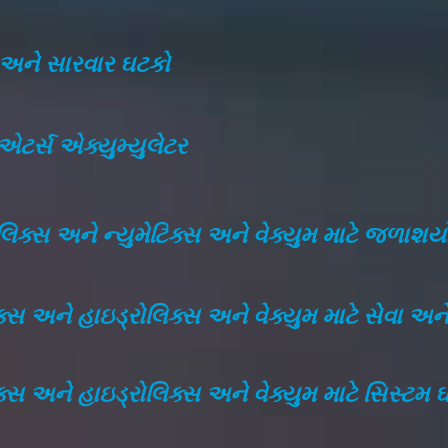
સ અને સારવાર ઘટકો
એટર્સ એક્યુમ્યુલેટર
લિક્સ અને ન્યુમેટિક્સ અને વેક્યુમ માટે જળાશય
િક્સ અને હાઇડ્રોલિક્સ અને વેક્યુમ માટે સેવા અ
િક્સ અને હાઇડ્રોલિક્સ અને વેક્યુમ માટે સિસ્ટમ 