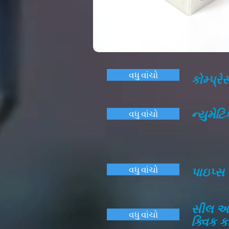
વધુ વાંચો
કોમ્પ્ર
ન્યુમેટ
વધુ વાંચો
વધુ વાંચો
પાઇપ્સ
સીલ અને
વધુ વાંચો
ક્વિક કપ