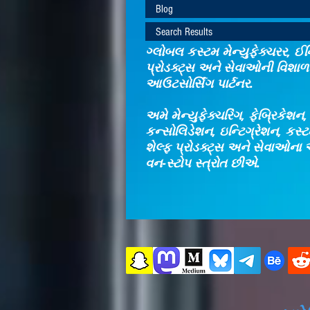
Blog
Search Results
ગ્લોબલ કસ્ટમ મેન્યુફેક્ચરર, ઈન્
પ્રોડક્ટ્સ અને સેવાઓની વિશાળ 
આઉટસોર્સિંગ પાર્ટનર.
અમે મેન્યુફેક્ચરિંગ, ફેબ્રિકેશન
કન્સોલિડેશન, ઇન્ટિગ્રેશન, કસ
શેલ્ફ પ્રોડક્ટ્સ અને સેવાઓના 
વન-સ્ટોપ સ્ત્રોત છીએ.