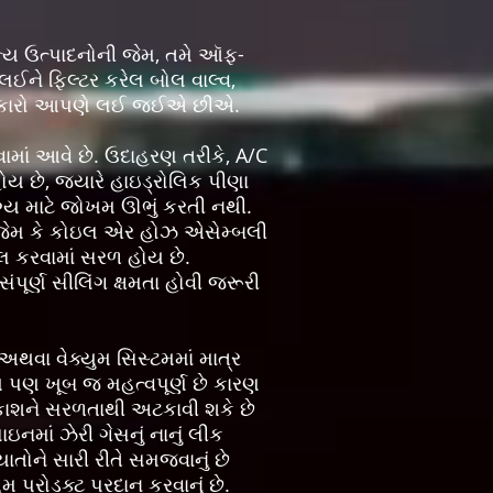
અન્ય ઉત્પાદનોની જેમ, તમે ઑફ-
લઈને ફિલ્ટર કરેલ બોલ વાલ્વ,
ા પ્રકારો આપણે લઈ જઈએ છીએ.
માં આવે છે. ઉદાહરણ તરીકે, A/C
ોય છે, જ્યારે હાઇડ્રોલિક પીણા
ોગ્ય માટે જોખમ ઊભું કરતી નથી.
, જેમ કે કોઇલ એર હોઝ એસેમ્બલી
્ડલ કરવામાં સરળ હોય છે.
પૂર્ણ સીલિંગ ક્ષમતા હોવી જરૂરી
અથવા વેક્યુમ સિસ્ટમમાં માત્ર
 પણ ખૂબ જ મહત્વપૂર્ણ છે કારણ
ાવકાશને સરળતાથી અટકાવી શકે છે
નમાં ઝેરી ગેસનું નાનું લીક
ાતોને સારી રીતે સમજવાનું છે
પ્રોડક્ટ પ્રદાન કરવાનું છે.