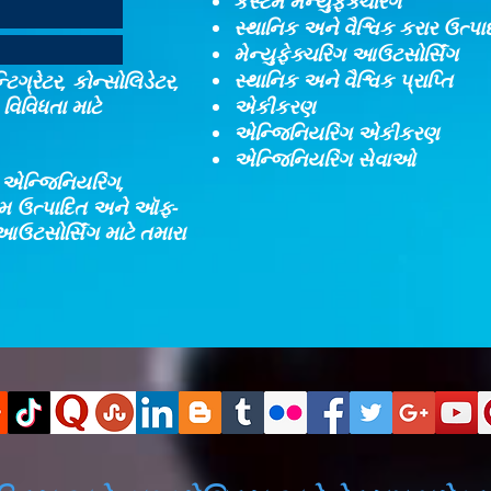
કસ્ટમ મેન્યુફેક્ચરિંગ
સ્થાનિક અને વૈશ્વિક કરાર ઉત્પ
મેન્યુફેક્ચરિંગ આઉટસોર્સિંગ
સ્થાનિક અને વૈશ્વિક પ્રાપ્તિ
ટિગ્રેટર, કોન્સોલિડેટર,
વિવિધતા માટે
એકીકરણ​
એન્જિનિયરિંગ એકીકરણ​
એન્જિનિયરિંગ સેવાઓ
, એન્જિનિયરિંગ,
્ટમ ઉત્પાદિત અને ઑફ-
આઉટસોર્સિંગ માટે તમારા