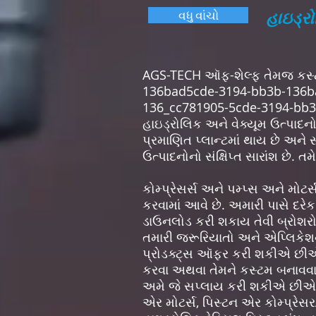
હાઇડ્રો
વધુ વાંચો
AGS-TECH ઑફ-શેલ્ફ તેમજ કસ
136bad5cde-3194-bb3b-136b
136_cc781905-5cde-3194-bb3b-1
હાઇડ્રોલિક અને વેક્યૂમ ઉત્પાદન
પ્રમાણિત પ્લાન્ટમાં થાય છે અને 
ઉત્પાદનોનો સંક્ષિપ્ત સારાંશ છે. 
કોમ્પ્રેસર્સ અને પમ્પ્સ અને મોટ
કરવામાં આવે છે. અમારી પાસે દરેક 
ડાઉનલોડ કરી શકાય તેવી બ્રોશરો
તમારી જરૂરિયાતો અને એપ્લિકેશન્
પ્રોડક્ટ્સ ઑફર કરી શકીએ છીએ. 
કરવા અથવા તેમને કસ્ટમ બનાવવા મ
અમે જે સપ્લાય કરી શકીએ છીએ, 
એર મોટર્સ, પિસ્ટન એર કોમ્પ્રેસર/વ