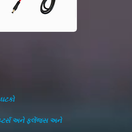
 ઘટકો
ટર્સ અને ફ્લેંજ્સ અને