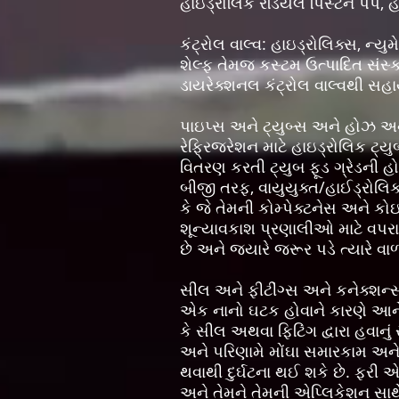
હાઇડ્રોલિક રેડિયલ પિસ્ટન પંપ, હા
કંટ્રોલ વાલ્વ: હાઇડ્રોલિક્સ, ન
શેલ્ફ તેમજ કસ્ટમ ઉત્પાદિત સંસ્
ડાયરેક્શનલ કંટ્રોલ વાલ્વથી સહ
પાઇપ્સ અને ટ્યુબ્સ અને હોઝ અ
રેફ્રિજરેશન માટે હાઇડ્રોલિક ટ્ય
વિતરણ કરતી ટ્યુબ ફૂડ ગ્રેડની હ
બીજી તરફ, વાયુયુક્ત/હાઈડ્રોલિ
કે જે તેમની કોમ્પેક્ટનેસ અને કો
શૂન્યાવકાશ પ્રણાલીઓ માટે વપરાત
છે અને જ્યારે જરૂર પડે ત્યારે વ
સીલ અને ફીટીંગ્સ અને કનેક્શન્સ 
એક નાનો ઘટક હોવાને કારણે આને
કે સીલ અથવા ફિટિંગ દ્વારા હવાન
અને પરિણામે મોંઘા સમારકામ અને ઉ
થવાથી દુર્ઘટના થઈ શકે છે. ફરી 
અને તેમને તેમની એપ્લિકેશન સાથે 