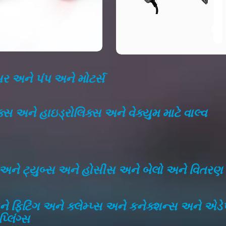
ેસર અને પંપ અને મોટર્સ
િક્સ અને હાઇડ્રોલિક્સ અને વેક્યુમ માટે વાલ્વ
 અને ટ્યુબ્સ અને હોસીસ અને બેલો અને વિતરણ
 ફિટિંગ અને ક્લેમ્પ્સ અને કનેક્શન્સ અને એડેપ્
્લિંગ્સ