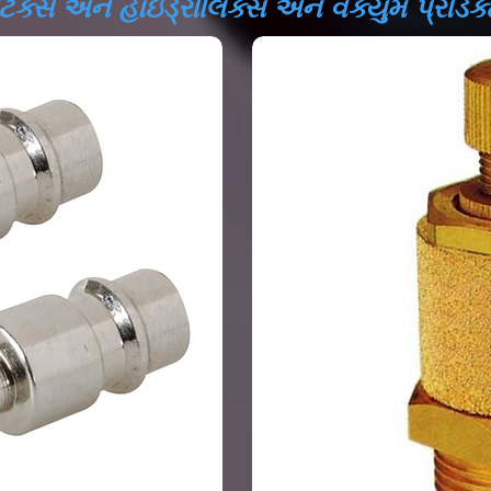
ેટિક્સ અને હાઇડ્રોલિક્સ અને વેક્યુમ પ્રોડક્