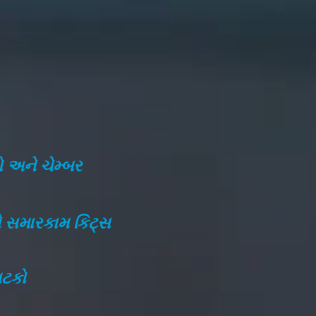
ો અને ચેમ્બર
ને સમારકામ કિટ્સ
ઘટકો