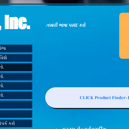
 Inc.
તમારી ભાષા પસંદ કરો
મપેજ
વિશે
નો.
નો.
નો.
નો.
CLICK Product Finder-L
ંપર્ક કરો