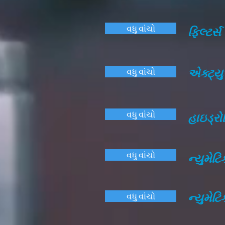
વધુ વાંચો
ફિલ્ટર્
એક્ટ્યુ
વધુ વાંચો
વધુ વાંચો
હાઇડ્રો
વધુ વાંચો
ન્યુમેટ
ન્યુમેટ
વધુ વાંચો