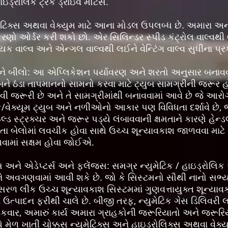
ઇડ્રોલિક ટ્રેક ડ્રાઇવ મોટર્સ.
્યુમેટિક્સ અથવા વેક્યુમ માટે આના મોડલ ઉપલબ્ધ છે. અમારા 
કરણો ઓર્ડર કરી શકો છો. એર સિલિન્ડર સ્પીડ કંટ્રોલ વાલ્વથી 
ાયક વાલ્વ અને એન્ગલ વાલ્વથી લઈને વેન્ટિંગ વાલ્વ સુધીન
ને બીલો: આ એપ્લિકેશન પર્યાવરણ અને શરતો અનુસાર બનાવવા
ુબને ઠંડા તાપમાનનો સામનો કરવા માટે ટ્યુબ સામગ્રીની જરૂર હ
ોવી જરૂરી છે અને તે સામગ્રીમાંથી બનાવવામાં આવે છે જે આર
ક/વેક્યૂમ ટ્યુબ અને નળીઓનો આકાર પણ વિવિધતા દર્શાવે છે
ઇલ્ડ સ્ટ્રક્ચર અને જરૂર પડ્યે લંબાવવાની ક્ષમતાને કારણે હેન
ા બેલોમાં લવચીક હોવા સાથે ઉચ્ચ શૂન્યાવકાશ જાળવવા માટે સં
ાળવામાં સક્ષમ હોવા જોઈએ.
અને એડેપ્ટર્સ અને ફ્લેંજ્સ: સમગ્ર ન્યુમેટિક / હાઇડ્રોલિક 
 અવગણવામાં આવી શકે છે. જો કે સિસ્ટમનો સૌથી નાનો સભ્ય
ું સરળ લીક ઉચ્ચ શૂન્યાવકાશ સિસ્ટમમાં ગુણવત્તાયુક્ત શૂન્ય
ત્પાદન ફરીથી ચાલે છે. બીજી તરફ, ન્યુમેટિક ગેસ ડિલિવરી લાઇ
એકવાર, અમારું કાર્ય અમારા ગ્રાહકોની જરૂરિયાતો અને જરૂરિય
મેળ ખાતી ચોક્કસ ન્યુમેટિક્સ અને હાઇડ્રોલિક્સ અથવા વેક્યુમ 