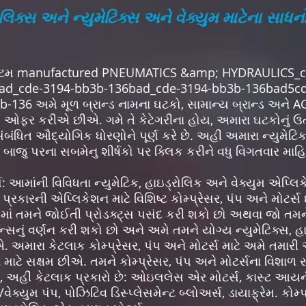
લિક્સ અને ન્યુમેટિક્સ અને વેક્યુમ માટેના સાધન
્ટમ manufactured PNEUMATICS &amp; HYDRAULICS_c
ad_cde-3194-bb3b-136bad_cde-3194-bb3b-136bad5c
36 અમે મૂળ બ્રાન્ડ નામના ઘટકો, સામાન્ય બ્રાન્ડ અને AGS-
ો ઓફર કરીએ છીએ. ગમે તે કેટેગરીના હોય, અમારા ઘટકોનું ઉત્
સંબંધિત ઔદ્યોગિક ધોરણોને પૂર્ણ કરે છે. અહીં અમારા ન્યુમેટિ
તમે બાજુ પરના સબમેનુ શીર્ષકો પર ક્લિક કરીને વધુ વિગતવાર મા
ર્સ: આમાંની વિવિધતા ન્યુમેટિક, હાઇડ્રોલિક અને વેક્યુમ એપ
પ્રકારની એપ્લિકેશન માટે વિશિષ્ટ કોમ્પ્રેસર, પંપ અને મોટર્સ છ
માં તમને જોઈતી પ્રોડક્ટ્સ પસંદ કરી શકો છો અથવા જો તમન
સનું વર્ણન કરી શકો છો અને અમે તમને યોગ્ય ન્યુમેટિક્સ, હા
અમારા કેટલાક કોમ્પ્રેસર, પંપ અને મોટર્સ માટે અમે તમારી
ાટે સક્ષમ છીએ. તમને કોમ્પ્રેસર, પંપ અને મોટર્સના વિશાળ સ
અહીં કેટલાક પ્રકારો છે: ઓઇલલેસ એર મોટર્સ, કાસ્ટ આયર્
ેક્યુમ પંપ, પોઝિટિવ ડિસ્પ્લેસમેન્ટ બ્લોઅર્સ, ડાયાફ્રેમ. કોમ્