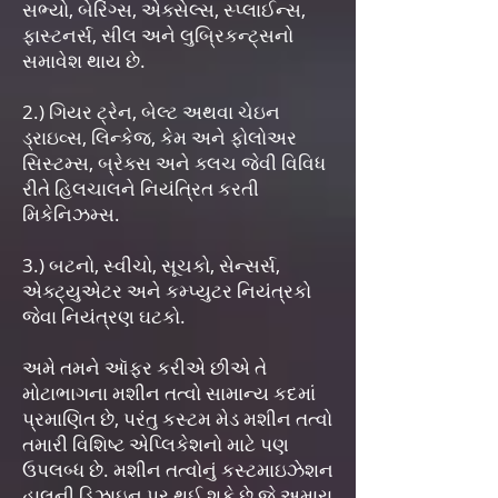
સભ્યો, બેરિંગ્સ, એક્સેલ્સ, સ્પ્લાઈન્સ,
ફાસ્ટનર્સ, સીલ અને લુબ્રિકન્ટ્સનો
સમાવેશ થાય છે.
2.) ગિયર ટ્રેન, બેલ્ટ અથવા ચેઇન
ડ્રાઇવ્સ, લિન્કેજ, કેમ અને ફોલોઅર
સિસ્ટમ્સ, બ્રેક્સ અને ક્લચ જેવી વિવિધ
રીતે હિલચાલને નિયંત્રિત કરતી
મિકેનિઝમ્સ.
3.) બટનો, સ્વીચો, સૂચકો, સેન્સર્સ,
એક્ટ્યુએટર અને કમ્પ્યુટર નિયંત્રકો
જેવા નિયંત્રણ ઘટકો.
અમે તમને ઑફર કરીએ છીએ તે
મોટાભાગના મશીન તત્વો સામાન્ય કદમાં
પ્રમાણિત છે, પરંતુ કસ્ટમ મેડ મશીન તત્વો
તમારી વિશિષ્ટ એપ્લિકેશનો માટે પણ
ઉપલબ્ધ છે. મશીન તત્વોનું કસ્ટમાઇઝેશન
હાલની ડિઝાઇન પર થઈ શકે છે જે અમારા