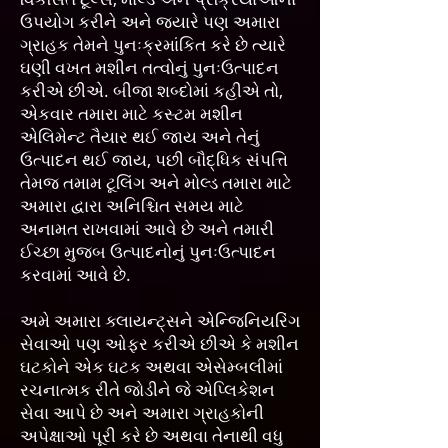
ઉપયોગ કરીને અને જ્યારે પણ અમારા
ગ્રાહક તેમને પુનઃક્રમાંકિત કરે છે ત્યારે
ઘણી વખત મશીન તત્વોનું પુનઃઉત્પાદન
કરીએ છીએ. બીજા શબ્દોમાં કહીએ તો,
એકવાર તમારા માટે કસ્ટમ મશીન
એલિમેન્ટ તૈયાર થઈ જાય અને તેનું
ઉત્પાદન થઈ જાય, પછી બૌદ્ધિક સંપત્તિ
તેમજ તમામ ટૂલિંગ અને મોલ્ડ તમારા માટે
અમારા દ્વારા અનિશ્ચિત સમય માટે
અનામત રાખવામાં આવે છે અને તમારી
ઈચ્છા મુજબ ઉત્પાદનોનું પુનઃઉત્પાદન
કરવામાં આવે છે.
અમે અમારા ક્લાયન્ટ્સને એન્જિનિયરિંગ
સેવાઓ પણ ઓફર કરીએ છીએ કે મશીન
ઘટકોને એક ઘટક અથવા એસેમ્બલીમાં
રચનાત્મક રીતે જોડીને જે એપ્લિકેશન
સેવા આપે છે અને અમારા ગ્રાહકોની
અપેક્ષાઓ પૂરી કરે છે અથવા તેનાથી વધુ