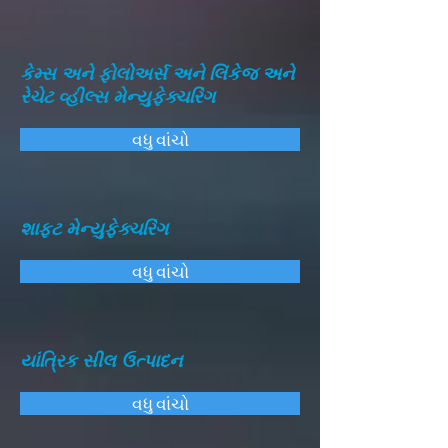
કેમ્સ અને ફોલોઅર્સ અને લિંકેજ અને
રેચેટ વ્હીલ્સ મેન્યુફેક્ચરિંગ
વધુ વાંચો
શાફ્ટ મેન્યુફેક્ચરિંગ
વધુ વાંચો
યાંત્રિક સીલ ઉત્પાદન
વધુ વાંચો