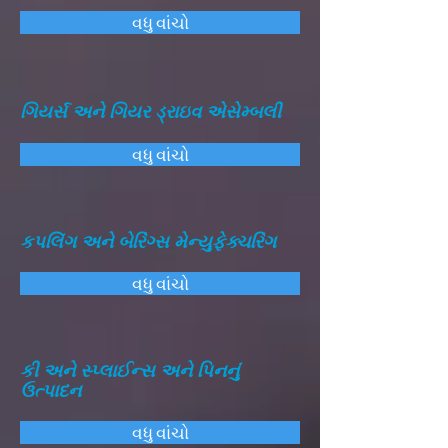
વધુ વાંચો
ગિયર્સ અને ગિયર ડ્રાઇવ એસેમ્બલી
વધુ વાંચો
કપલિંગ અને બેરિંગ્સ મેન્યુફેક્ચરિંગ
વધુ વાંચો
કી અને સ્પ્લાઈન્સ અને પિનનું
ઉત્પાદન
વધુ વાંચો