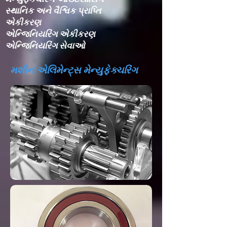
સ્થાનિક અને વૈશ્વિક પ્રાપ્તિ
એકીકરણ​
એન્જિનિયરિંગ એકીકરણ​
એન્જિનિયરિંગ સેવાઓ
મશીન એલિમેન્ટ્સ મેન્યુફેક્ચરિંગ