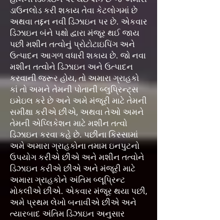
ડાઉનલોડ કરી શકાય તેવા કેટલોગમાં છે
અથવા તદ્દન નવી ડિઝાઇન પર છે. એકવાર
ડિઝાઇન બંને પક્ષો દ્વારા મંજૂર થઈ જાય
પછી મશીન તત્વોનું પ્રોટોટાઇપિંગ અને
ઉત્પાદન આગળ વધારી શકાય છે. જો નવા
મશીન તત્વોને ડિઝાઇન અને ઉત્પાદન
કરવાની જરૂર હોય, તો અમારા ગ્રાહકો
કાં તો અમને તેમની પોતાની બ્લુપ્રિન્ટ્સ
ઇમેઇલ કરે છે અને અમે મંજૂરી માટે તેમની
સમીક્ષા કરીએ છીએ, અથવા તેઓ અમને
તેમની એપ્લિકેશન માટે મશીન તત્વો
ડિઝાઇન કરવા કહે છે. પછીના કિસ્સામાં
અમે અમારા ગ્રાહકોના તમામ ઇનપુટનો
ઉપયોગ કરીએ છીએ અને મશીન તત્વોને
ડિઝાઇન કરીએ છીએ અને મંજૂરી માટે
અમારા ગ્રાહકોને અંતિમ બ્લૂપ્રિન્ટ
મોકલીએ છીએ. એકવાર મંજૂર થયા પછી,
અમે પ્રથમ લેખો બનાવીએ છીએ અને
ત્યારબાદ અંતિમ ડિઝાઇન અનુસાર