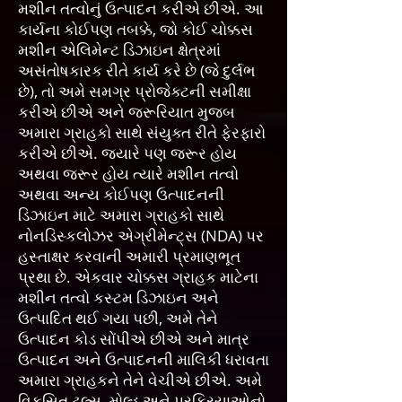
મશીન તત્વોનું ઉત્પાદન કરીએ છીએ. આ
કાર્યના કોઈપણ તબક્કે, જો કોઈ ચોક્કસ
મશીન એલિમેન્ટ ડિઝાઇન ક્ષેત્રમાં
અસંતોષકારક રીતે કાર્ય કરે છે (જે દુર્લભ
છે), તો અમે સમગ્ર પ્રોજેક્ટની સમીક્ષા
કરીએ છીએ અને જરૂરિયાત મુજબ
અમારા ગ્રાહકો સાથે સંયુક્ત રીતે ફેરફારો
કરીએ છીએ. જ્યારે પણ જરૂર હોય
અથવા જરૂર હોય ત્યારે મશીન તત્વો
અથવા અન્ય કોઈપણ ઉત્પાદનની
ડિઝાઇન માટે અમારા ગ્રાહકો સાથે
નોનડિસ્કલોઝર એગ્રીમેન્ટ્સ (NDA) પર
હસ્તાક્ષર કરવાની અમારી પ્રમાણભૂત
પ્રથા છે. એકવાર ચોક્કસ ગ્રાહક માટેના
મશીન તત્વો કસ્ટમ ડિઝાઇન અને
ઉત્પાદિત થઈ ગયા પછી, અમે તેને
ઉત્પાદન કોડ સોંપીએ છીએ અને માત્ર
ઉત્પાદન અને ઉત્પાદનની માલિકી ધરાવતા
અમારા ગ્રાહકને તેને વેચીએ છીએ. અમે
વિકસિત ટૂલ્સ, મોલ્ડ અને પ્રક્રિયાઓનો