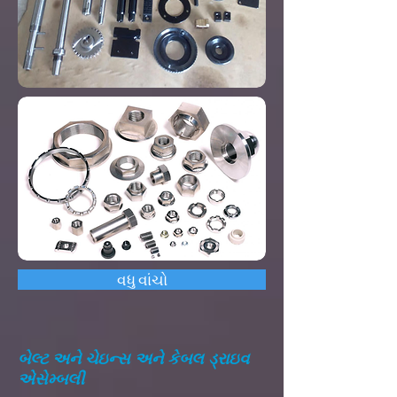
વધુ વાંચો
બેલ્ટ અને ચેઇન્સ અને કેબલ ડ્રાઇવ
એસેમ્બલી