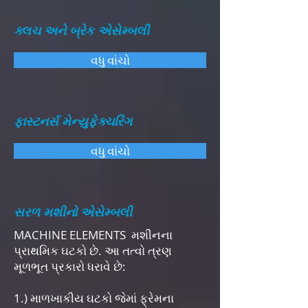
ક્લચ અને બ્રેક એસેમ્બલી
વધુ વાંચો
ફાસ્ટનર્સ મેન્યુફેક્ચરિંગ
વધુ વાંચો
સરળ મશીનો એસેમ્બલી
MACHINE ELEMENTS મશીનના
પ્રાથમિક ઘટકો છે. આ તત્વો ત્રણ
મૂળભૂત પ્રકારો ધરાવે છે:
1.) માળખાકીય ઘટકો જેમાં ફ્રેમના