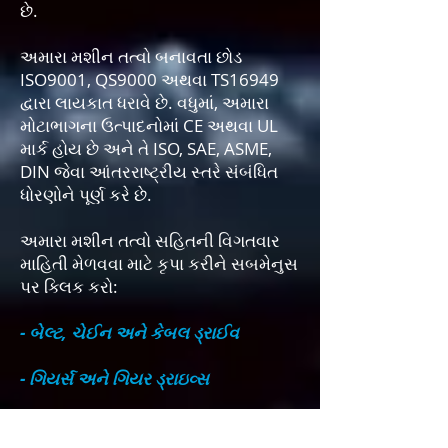
છે.
અમારા મશીન તત્વો બનાવતા છોડ
ISO9001, QS9000 અથવા TS16949
દ્વારા લાયકાત ધરાવે છે. વધુમાં, અમારા
મોટાભાગના ઉત્પાદનોમાં CE અથવા UL
માર્ક હોય છે અને તે ISO, SAE, ASME,
DIN જેવા આંતરરાષ્ટ્રીય સ્તરે સંબંધિત
ધોરણોને પૂર્ણ કરે છે.
અમારા મશીન તત્વો સહિતની વિગતવાર
માહિતી મેળવવા માટે કૃપા કરીને સબમેનુસ
પર ક્લિક કરો:
- બેલ્ટ, ચેઈન અને કેબલ ડ્રાઈવ
- ગિયર્સ અને ગિયર ડ્રાઇવ્સ
- કપ્લિંગ્સ અને બેરિંગ્સ