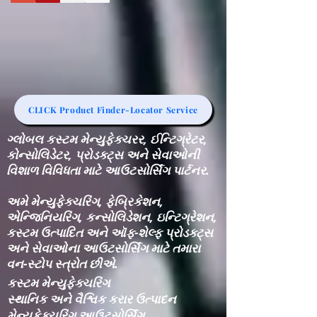
CLICK Product Finder-Locator Service
ગ્લોબલ કસ્ટમ મેન્યુફેક્ચરર, ઈન્ટિગ્રેટર,
કોન્સોલિડેટર, પ્રોડક્ટ્સ અને સેવાઓની
વિશાળ વિવિધતા માટે આઉટસોર્સિંગ પાર્ટનર.
અમે મેન્યુફેક્ચરિંગ, ફેબ્રિકેશન,
એન્જિનિયરિંગ, કન્સોલિડેશન, ઇન્ટિગ્રેશન,
કસ્ટમ ઉત્પાદિત અને ઑફ-શેલ્ફ પ્રોડક્ટ્સ
અને સેવાઓના આઉટસોર્સિંગ માટે તમારા
વન-સ્ટોપ સ્ત્રોત છીએ.
કસ્ટમ મેન્યુફેક્ચરિંગ
સ્થાનિક અને વૈશ્વિક કરાર ઉત્પાદન
મેન્યુફેક્ચરિંગ આઉટસોર્સિંગ