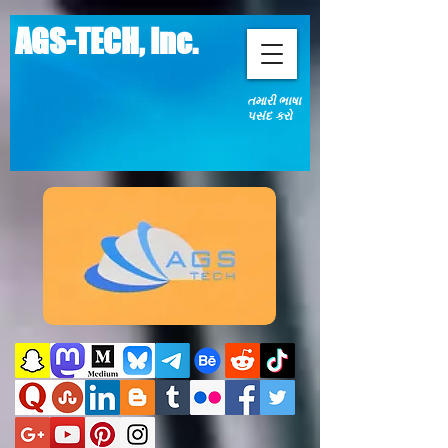
AGS-TECH, Inc.
તમારી ભાષા
પસંદ કરો