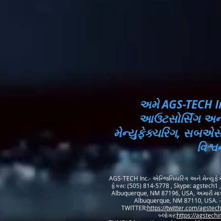
અમે AGS-TECH In
આઉટસોર્સિંગ અને 
મેન્યુફેક્ચરિંગ, સબએસ
વિશ્
AGS-TECH Inc.- એન્જિનિયરિંગ અને મેન્યુફે
ફેક્સ: (505) 814-5778 , Skype: agstech1 
Albuquerque, NM 87196, USA, અમારી માર્
Albuquerque, NM 87110, USA. - 
TWITTER:
https://twitter.com/agstech
બ્લોગર:
https://agstechi