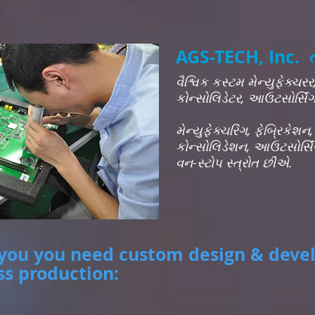
AGS-TECH, Inc. તમ
વૈશ્વિક કસ્ટમ મેન્યુફેક્ચરર,
કોન્સોલિડેટર, આઉટસોર્સિંગ 
મેન્યુફેક્ચરિંગ, ફેબ્રિકેશ
કોન્સોલિડેશન, આઉટસોર્સિં
વન-સ્ટોપ સ્ત્રોત છીએ.
 if you you need custom design & dev
ss production: