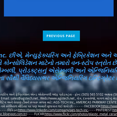
PREVIOUS PAGE
c. છીએ, મેન્યુફેક્ચરિંગ અને ફેબ્રિકેશન અને 
કોન્સોલિડેશન માટેનો તમારો વન-સ્ટોપ સ્ત્રોત છ
ેમ્બલી, પ્રોડક્ટ્સનું એસેમ્બલી અને એન્જિનિય
વના સૌથી વૈવિધ્યસભર એન્જિનિયરિંગ ઇન્ટિગ્રેટર
ક્ચરિંગ અને ફેબ્રિકેશન એન્ડ એસેમ્બલી ઑફ પ્રોડક્ટ્સ - ફોન: (505) 565 5102 અથવા (
, Email:
sales@agstech.net
, Web://
www.agstech.net
, ચેક, દસ્તાવેજો, કાગળ માટેનું 
કેટિંગ અને વેચાણ ટીમને રૂબરૂ મળવા માટે: AGS-TECH Inc., AMERICAS PARKWAY CENTE
તમે સોશિયલ મીડિયા પર પણ અમારી મુલાકાત લઈ શકો છો - - - - - - FACEBOOK:
https://ww
- - - - લિંક્ડિન:
https://www.linkedin.com/company/ags-tech-inc.
- - - - PINTEREST:
htt
nc.blogspot.com.tr/
- - - - FLICKR:
https://www.flickr.com/photos/plastic_metal_cer