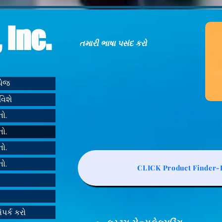
 Inc.
તમારી ભાષા પસંદ કરો
મપેજ
વિશે
નો.
નો.
નો.
નો.
CLICK Product Finder-L
ંપર્ક કરો