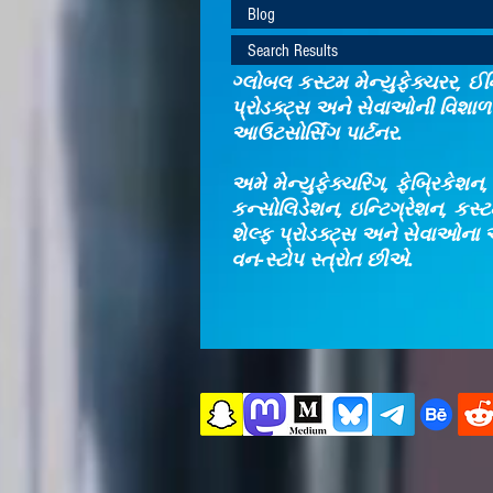
Blog
Search Results
ગ્લોબલ કસ્ટમ મેન્યુફેક્ચરર, ઈન્
પ્રોડક્ટ્સ અને સેવાઓની વિશાળ 
આઉટસોર્સિંગ પાર્ટનર.
અમે મેન્યુફેક્ચરિંગ, ફેબ્રિકેશન
કન્સોલિડેશન, ઇન્ટિગ્રેશન, કસ
શેલ્ફ પ્રોડક્ટ્સ અને સેવાઓના 
વન-સ્ટોપ સ્ત્રોત છીએ.