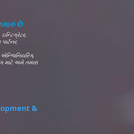
ારું છે
 ઇન્ટિગ્રેટર,
પાર્ટનર.
ન, એન્જિનિયરિંગ,
ગ માટે અમે તમારા
elopment &