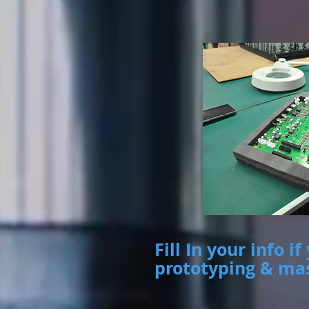
Fill In your info
prototyping & ma