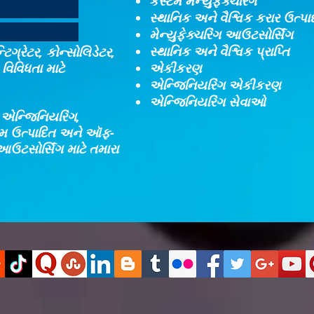
કસ્ટમ મેન્યુફેક્ચરિંગ
સ્થાનિક અને વૈશ્વિક કરાર ઉત્પ
મેન્યુફેક્ચરિંગ આઉટસોર્સિંગ
સ્થાનિક અને વૈશ્વિક પ્રાપ્તિ
ટિગ્રેટર, કોન્સોલિડેટર,
વિવિધતા માટે
એકીકરણ​
એન્જિનિયરિંગ એકીકરણ​
એન્જિનિયરિંગ સેવાઓ
, એન્જિનિયરિંગ,
્ટમ ઉત્પાદિત અને ઑફ-
આઉટસોર્સિંગ માટે તમારા