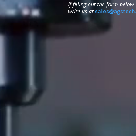
If filling out the form below
write us at
sales@agstech