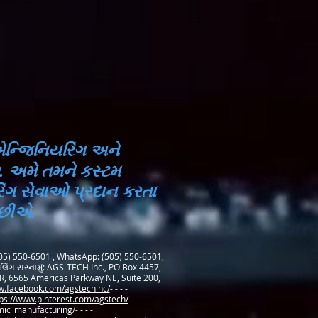
એન્જિનિયરિંગ અને
ે. અમે તમને કસ્ટમ
રિંગ સેવાઓ પ્રદાન કરતા
 છીએ.
505) 550-6501 , WhatsApp: (505) 550-6501,
મેઇલિંગ સરનામું: AGS-TECH Inc., PO Box 4457,
R, 6565 Americas Parkway NE, Suite 200,
w.facebook.com/agstechinc/
- - - -
ps://www.pinterest.com/agstech/
- - - -
amic_manufacturing/
- - - -