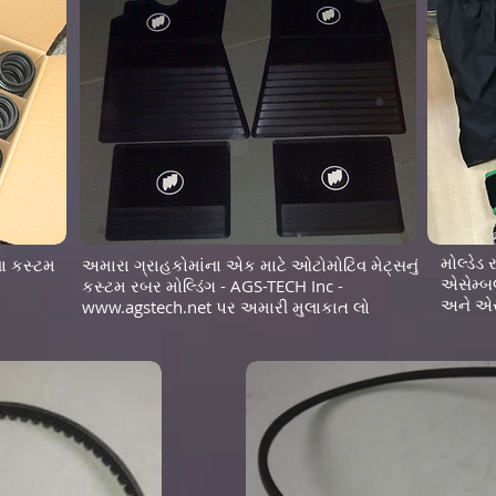
મોલ્ડે
ા કસ્ટમ
અમારા ગ્રાહકોમાંના એક માટે ઓટોમોટિવ મેટ્સનું
એસેમ્બલ
કસ્ટમ રબર મોલ્ડિંગ - AGS-TECH Inc -
અને એસ
www.agstech.net
પર અમારી મુલાકાત લો