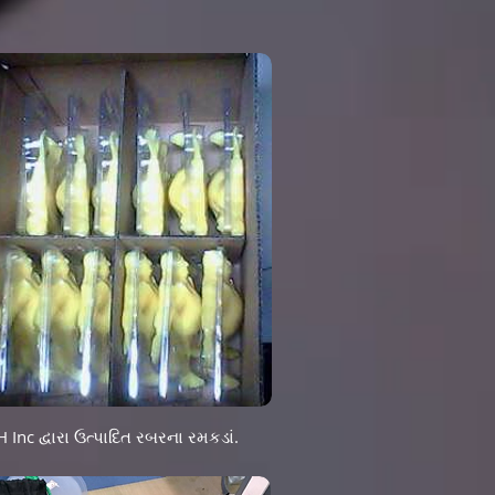
Inc દ્વારા ઉત્પાદિત રબરના રમકડાં.