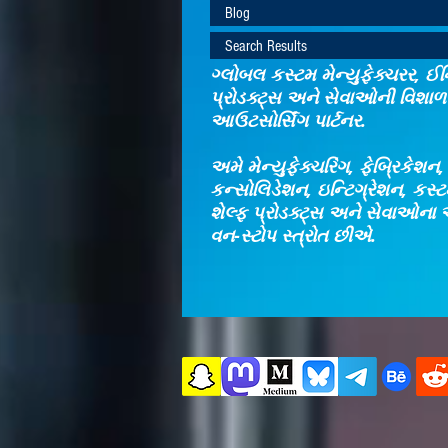
Blog
Search Results
ગ્લોબલ કસ્ટમ મેન્યુફેક્ચરર, ઈન્
પ્રોડક્ટ્સ અને સેવાઓની વિશાળ 
આઉટસોર્સિંગ પાર્ટનર.
અમે મેન્યુફેક્ચરિંગ, ફેબ્રિકેશન
કન્સોલિડેશન, ઇન્ટિગ્રેશન, કસ
શેલ્ફ પ્રોડક્ટ્સ અને સેવાઓના 
વન-સ્ટોપ સ્ત્રોત છીએ.