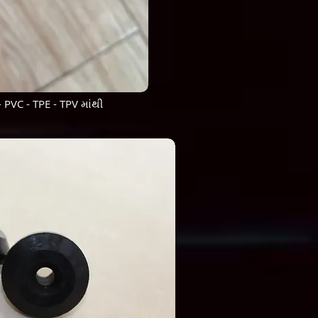
 PVC - TPE - TPV માંથી