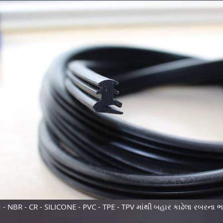
- NBR - CR - SILICONE - PVC - TPE - TPV માંથી બહાર કાઢેલા રબરના ભ