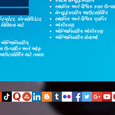
કસ્ટમ મેન્યુફેક્ચરિંગ
સ્થાનિક અને વૈશ્વિક કરાર ઉત્પ
મેન્યુફેક્ચરિંગ આઉટસોર્સિંગ
સ્થાનિક અને વૈશ્વિક પ્રાપ્તિ
ટિગ્રેટર, કોન્સોલિડેટર,
વિવિધતા માટે
એકીકરણ​
એન્જિનિયરિંગ એકીકરણ​
એન્જિનિયરિંગ સેવાઓ
, એન્જિનિયરિંગ,
્ટમ ઉત્પાદિત અને ઑફ-
આઉટસોર્સિંગ માટે તમારા