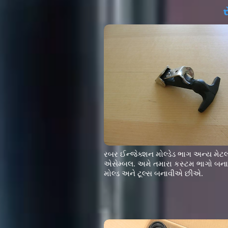
રબર ઈન્જેક્શન મોલ્ડેડ ભાગ અન્ય મેટ
એસેમ્બલ. અમે તમારા કસ્ટમ ભાગો બનાવ
મોલ્ડ અને ટૂલ્સ બનાવીએ છીએ.