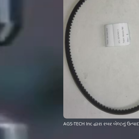
AGS-TECH Inc દ્વારા રબર બેલ્ટનું ઉત્પા