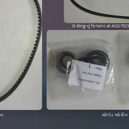
O-Ring નું ઉત્પાદન at AGS-TEC
દન
મોલ્ડેડ ઓ-રિંગ