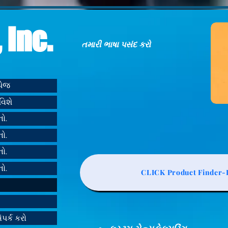
 Inc.
તમારી ભાષા પસંદ કરો
મપેજ
વિશે
નો.
નો.
નો.
નો.
CLICK Product Finder-L
ંપર્ક કરો