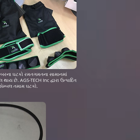
ડ રબરના ઘટકો રમતગમતના સામાનમાં
 થાય છે. AGS-TECH Inc દ્વારા ઉત્પાદિત
ેમ્બલ તમામ ઘટકો.