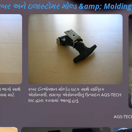
રબર અને ઇલાસ્ટોમર મોલ્ડ &amp; Molding
લ ભાગો સાથે
રબર ઈન્જેક્શન મોલ્ડેડ ઘટક સાથે યાંત્રિક
વા માટે
એસેમ્બલી. સમગ્ર એસેમ્બલીનું ઉત્પાદન AGS-TECH
Inc દ્વારા કરવામાં આવ્યું હતું.
AGS-TECH 