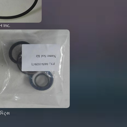
H Inc.
 કિટ્સ