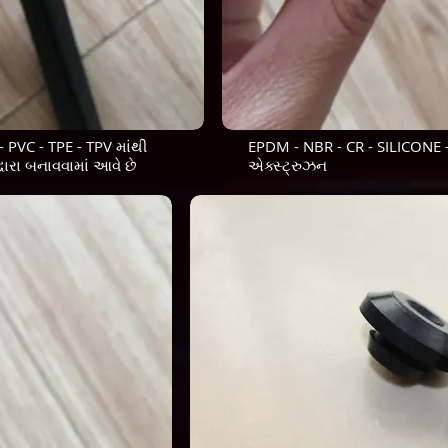
 PVC - TPE - TPV માંથી
EPDM - NBR - CR - SILICONE -
ારા બનાવવામાં આવે છે
એક્સ્ટ્રુઝન