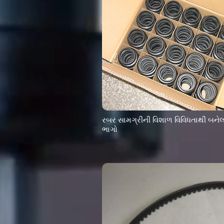
રબર સામગ્રીની વિશાળ વિવિધતાથી બનેલ
ભાગો