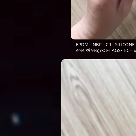
EPDM - NBR - CR - SILICONE -
રબર એક્સટ્રુઝન AGS-TECH દ્વ