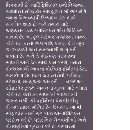
વિકસાવી છે.
આર્ટિફિશિયલ ઇન્ટેલિજન્સ
આધારિત સોફ્ટવેર સોલ્યુશન જે આપમેળે
તમારા વિશ્વવ્યાપી ઉત્પાદન ડેટા સાથે
સંકલિત થાય છે અને તમારા માટે
અદ્યતન ડાયગ્નોસ્ટિક્સ એનાલિટિક્સ
બનાવે છે. આ ટૂલ ખરેખર બજારમાં અન્ય
કોઈપણ કરતા અલગ છે, કારણ કે તે ખૂબ
જ ઝડપથી અને સરળતાથી લાગુ કરી
શકાય છે, અને તે કોઈપણ પ્રકારના
સાધનો અને ડેટા સાથે કામ કરશે, તમારા
સેન્સરમાંથી આવતા કોઈપણ ફોર્મેટમાં ડેટા,
સાચવેલા ઉત્પાદન ડેટા સ્ત્રોતો, પરીક્ષણ
સ્ટેશનો, મેન્યુઅલ એન્ટ્રી .....વગેરે આ
સોફ્ટવેર ટૂલને અમલમાં મૂકવા માટે તમારા
કોઈપણ વર્તમાન સાધનોને બદલવાની
જરૂર નથી. કી પર્ફોર્મન્સ પેરામીટર્સનું
રીઅલ ટાઇમ મોનિટરિંગ ઉપરાંત, આ AI
સોફ્ટવેર તમને રુટ કોઝ એનાલિટિક્સ
પ્રદાન કરે છે, પ્રારંભિક ચેતવણીઓ અને
ચેતવણીઓ પ્રદાન કરે છે. બજારમાં