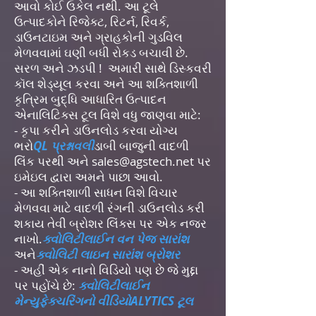
આવો કોઈ ઉકેલ નથી. આ ટૂલે
ઉત્પાદકોને રિજેક્ટ, રિટર્ન, રિવર્ક,
ડાઉનટાઇમ અને ગ્રાહકોની ગુડવિલ
મેળવવામાં ઘણી બધી રોકડ બચાવી છે.
સરળ અને ઝડપી ! અમારી સાથે ડિસ્કવરી
કૉલ શેડ્યૂલ કરવા અને આ શક્તિશાળી
કૃત્રિમ બુદ્ધિ આધારિત ઉત્પાદન
એનાલિટિક્સ ટૂલ વિશે વધુ જાણવા માટે:
- કૃપા કરીને ડાઉનલોડ કરવા યોગ્ય
ભરો
QL પ્રશ્નાવલી
ડાબી બાજુની વાદળી
લિંક પરથી અને
sales@agstech.net
પર
ઇમેઇલ દ્વારા અમને પાછા આવો.
- આ શક્તિશાળી સાધન વિશે વિચાર
મેળવવા માટે વાદળી રંગની ડાઉનલોડ કરી
શકાય તેવી બ્રોશર લિંક્સ પર એક નજર
નાખો.
ક્વોલિટીલાઈન વન પેજ સારાંશ
અને
ક્વોલિટી લાઇન સારાંશ બ્રોશર
- અહીં એક નાનો વિડિયો પણ છે જે મુદ્દા
પર પહોંચે છે:
ક્વોલિટીલાઈન
મેન્યુફેક્ચરિંગનો વીડિયો
ALYTICS ટૂલ