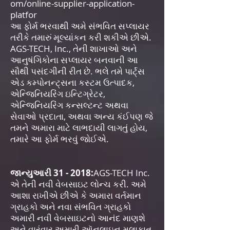
om/online-supplier-application-
platfor
આ ફોર્મ ભરવાથી અમે સંભવિત સપ્લાયર
તરીકે તમારું મૂલ્યાંકન કરી શકીએ છીએ.
AGS-TECH, Inc., તેની શાખાઓ અને
આનુષંગિકોના સપ્લાયર બનવાની આ
સૌથી પસંદગીની રીત છે. ભલે તમે પાર્ટ્સ
એડ કમ્પોનન્ટ્સના કસ્ટમ ઉત્પાદક,
એન્જિનિયરિંગ ઇન્ટિગ્રેટર,
એન્જિનિયરિંગ કન્સલ્ટન્ટ અથવા
સેવાઓ પ્રદાતા, અથવા અન્ય કંઈપણ જે
તમને અમારા માટે લાભદાયી લાગતું હોય,
તમારે આ ફોર્મ ભરવું જોઈએ.
જાન્યુઆરી 31 - 2018:
AGS-TECH Inc.
એ તેની નવી વેબસાઇટ લોન્ચ કરી. અમે
આશા રાખીએ છીએ કે અમારા વર્તમાન
ગ્રાહકો અને નવા સંભવિત ગ્રાહકો
અમારી નવી વેબસાઇટનો આનંદ માણશે
અને વારંવાર અમારી ઑનલાઇન મુલાકાત