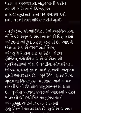
ધરાવતા અરજદારો, મહેરબાની કરીને
તમારી રુચિ સાથે રિઝ્યુમ્સ
info@agstech.net
પર ઇમેઇલ કરો
(કરિયરની તકો શીર્ષક તરીકે મૂકો)
- પ્રોજેક્ટ કોઓર્ડિનેટર (એન્જિનિયરિંગ,
ભૌતિકશાસ્ત્ર અથવા સામગ્રી વિજ્ઞાનમાં
ઓછામાં ઓછું BS હોવું જરૂરી છે. આદર્શ
ઉમેદવાર પાસે CNC મશીનિંગ,
એલ્યુમિનિયમ ડાઇ કાસ્ટિંગ, મેટલ
ફોર્જિંગ, જોઇનિંગ અને એસેમ્બલી
પ્રક્રિયાઓ જેમ કે વેલ્ડીંગ, સોલ્ડરિંગમાં
ઊંડાણપૂર્વકનું જ્ઞાન અને હાથથી અનુભવ
હોવો આવશ્યક છે. , બ્રેઝિંગ, ફાસ્ટનિંગ,
ગુણવત્તા નિયંત્રણ, પરીક્ષણ અને માપન
તકનીકોનો ઉપયોગ ધાતુશાસ્ત્રમાં થાય
છે. યુએસ અથવા કેનેડામાં ઓછામાં ઓછો
5 વર્ષનો ઔદ્યોગિક અનુભવ અને
અંગ્રેજી, ચાઇનીઝ, મેન્ડરિનમાં
ફ્લુએન્સી આવશ્યક છે. યુએસ અથવા