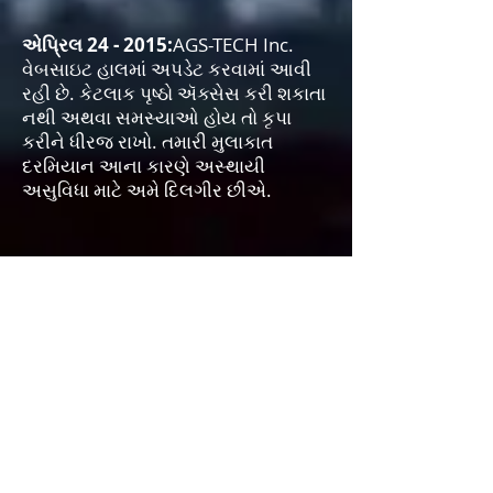
એપ્રિલ 24 - 2015:
AGS-TECH Inc.
વેબસાઇટ હાલમાં અપડેટ કરવામાં આવી
રહી છે. કેટલાક પૃષ્ઠો ઍક્સેસ કરી શકાતા
નથી અથવા સમસ્યાઓ હોય તો કૃપા
કરીને ધીરજ રાખો. તમારી મુલાકાત
દરમિયાન આના કારણે અસ્થાયી
અસુવિધા માટે અમે દિલગીર છીએ.
માર્ચ 2014:
AGS-TECH Inc. પાસે હાલમાં
નીચેની ખુલ્લી જગ્યાઓ ઉપલબ્ધ છે. આ
ઓપનિંગ્સ વિશે વધુ માહિતી ડૉ. ઝેક મિલર
પાસેથી મેળવી શકાય છે. રસ ધરાવતા
અરજદારો, મહેરબાની કરીને તમારી રુચિ
સાથે રિઝ્યુમ્સ
info@agstech.net
પર
ઇમેઇલ કરો (કરિયરની તકો શીર્ષક તરીકે
મૂકો)