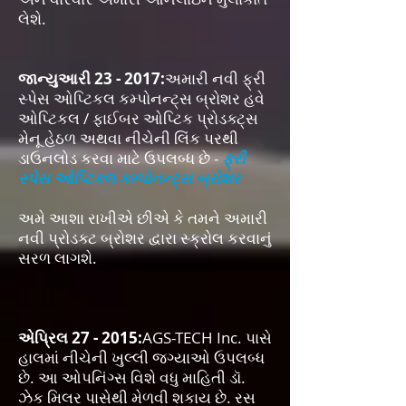
લેશે.
જાન્યુઆરી 23 - 2017:
અમારી નવી ફ્રી
સ્પેસ ઓપ્ટિકલ કમ્પોનન્ટ્સ બ્રોશર હવે
ઓપ્ટિકલ / ફાઈબર ઓપ્ટિક પ્રોડક્ટ્સ
મેનૂ હેઠળ અથવા નીચેની લિંક પરથી
ડાઉનલોડ કરવા માટે ઉપલબ્ધ છે -
ફ્રી
સ્પેસ ઓપ્ટિકલ કમ્પોનન્ટ્સ બ્રોશર
અમે આશા રાખીએ છીએ કે તમને અમારી
નવી પ્રોડક્ટ બ્રોશર દ્વારા સ્ક્રોલ કરવાનું
સરળ લાગશે.
એપ્રિલ 27 - 2015:
AGS-TECH Inc. પાસે
હાલમાં નીચેની ખુલ્લી જગ્યાઓ ઉપલબ્ધ
છે. આ ઓપનિંગ્સ વિશે વધુ માહિતી ડૉ.
ઝેક મિલર પાસેથી મેળવી શકાય છે. રસ