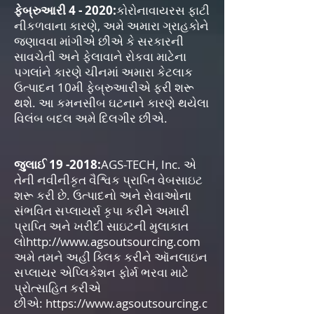
ફેબ્રુઆરી 4 - 2020:
કોરોનાવાયરસ ફાટી
નીકળવાના કારણે, અમે અમારા ગ્રાહકોને
જણાવવા માંગીએ છીએ કે સરકારની
સાવચેતી અને ફેલાવાને રોકવા માટેના
પગલાંને કારણે ચીનમાં અમારા કેટલાક
ઉત્પાદન 10મી ફેબ્રુઆરીએ ફરી શરૂ
થશે. આ કમનસીબ ઘટનાને કારણે થયેલા
વિલંબ બદલ અમે દિલગીર છીએ.
જુલાઈ 19 -2018:
AGS-TECH, Inc. એ
તેની નવીનીકૃત વૈશ્વિક પ્રાપ્તિ વેબસાઇટ
શરૂ કરી છે. ઉત્પાદનો અને સેવાઓના
સંભવિત સપ્લાયર્સ કૃપા કરીને અમારી
પ્રાપ્તિ અને ખરીદી સાઇટની મુલાકાત
લો
http://www.agsoutsourcing.com
અમે તમને અહીં ક્લિક કરીને ઑનલાઇન
સપ્લાયર એપ્લિકેશન ફોર્મ ભરવા માટે
પ્રોત્સાહિત કરીએ
છીએ:
https://www.agsoutsourcing.c