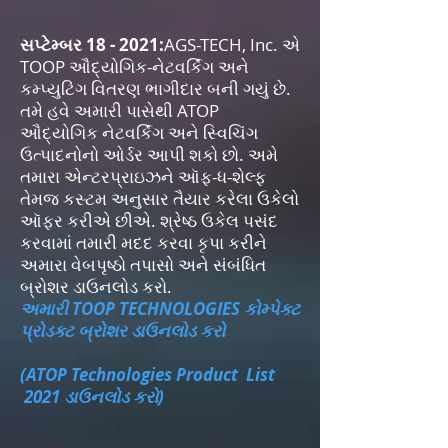
સપ્ટેમ્બર 18 - 2021:
AGS-TECH, Inc. એ
TOOP ઔદ્યોગિક-નેટવર્કિંગ અને
કમ્પ્યુટિંગ વિતરણ ભાગીદાર બની ગયું છે.
તમે હવે અમારી પાસેથી ATOP
ઔદ્યોગિક નેટવર્કિંગ અને સ્વિચિંગ
ઉત્પાદનોનો ઓર્ડર આપી શકો છો. અમે
તમારા એન્ટરપ્રાઇઝને ઑફ-ધ-શેલ્ફ
તેમજ કસ્ટમ અનુસાર તૈયાર કરેલા ઉકેલો
ઑફર કરીએ છીએ. શ્રેષ્ઠ ઉકેલ પસંદ
કરવામાં તમારી મદદ કરવા કૃપા કરીને
અમારા વેબપૃષ્ઠો તપાસો અને સંબંધિત
બ્રોશર ડાઉનલોડ કરો.
અમારી TOOP TECHNOLOGIES કોમ્પેક્ટ
પ્રોડક્ટ બ્રોશર ડાઉનલોડ કરો
(ATOP Technologies Product List
2021 ડાઉનલોડ કરો)