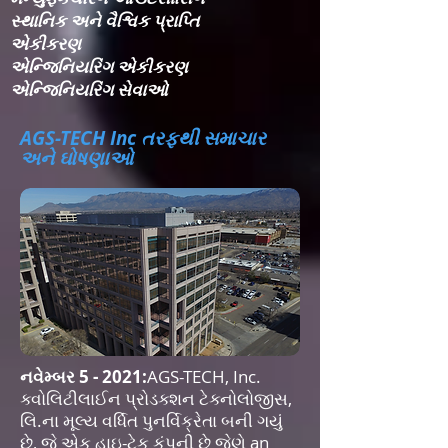
સ્થાનિક અને વૈશ્વિક પ્રાપ્તિ
એકીકરણ​
એન્જિનિયરિંગ એકીકરણ​
એન્જિનિયરિંગ સેવાઓ
AGS-TECH Inc તરફથી સમાચાર
અને ઘોષણાઓ
નવેમ્બર 5 - 2021:
AGS-TECH, Inc.
ક્વોલિટીલાઈન પ્રોડક્શન ટેક્નોલોજીસ,
લિ.ના મૂલ્ય વર્ધિત પુનર્વિક્રેતા બની ગયું
છે, જે એક હાઇ-ટેક કંપની છે જેણે an