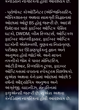
કેનેડિયન નાગરિકતા હોવી આવશ્યક છે.
- પ્રોજેક્ટ કોઓર્ડિનેટર (એન્જિનિયરિંગ,
ભૌતિકશાસ્ત્ર અથવા સામગ્રી વિજ્ઞાનમાં
ઓછામાં ઓછું BS હોવું જરૂરી છે. આદર્શ
ઉમેદવાર પાસે ફાઈબર ઓપ્ટિક પેસિવ
ઘટકો, DWDM, બીમ સ્પ્લિટર્સ, ઓપ્ટિકલ
ફાઈબર એમ્પ્લીફાયર, ફાઈબર ઓપ્ટિક
ઘટકોની એસેમ્બલી, ગુણવત્તા નિયંત્રણ,
પરીક્ષણ પર ઊંડાણપૂર્વકનું જ્ઞાન અને
અનુભવ હોવો જોઈએ. અને માપન
તકનીકો જેમ કે પાવર મોનિટરિંગ,
ઓટીડીઆર, સ્પ્લિસિંગ ટૂલ્સ, ફાઇબર
ઓપ્ટિક્સમાં વપરાતા સ્પેક્ટ્રમ વિશ્લેષકો.
યુએસ અથવા કેનેડામાં ઓછામાં ઓછો 5
વર્ષનો ઔદ્યોગિક અનુભવ અને
અંગ્રેજી, ચાઇનીઝ, મેન્ડરિનમાં
ફ્લુએન્સી જરૂરી છે. યુએસ અથવા
કેનેડિયન નાગરિકતા હોવી આવશ્યક છે.