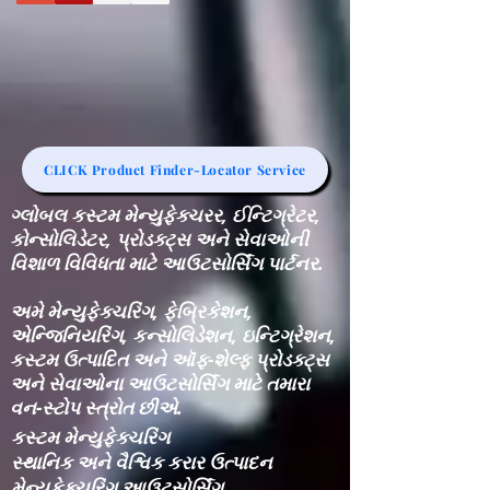
CLICK Product Finder-Locator Service
ગ્લોબલ કસ્ટમ મેન્યુફેક્ચરર, ઈન્ટિગ્રેટર,
કોન્સોલિડેટર, પ્રોડક્ટ્સ અને સેવાઓની
વિશાળ વિવિધતા માટે આઉટસોર્સિંગ પાર્ટનર.
અમે મેન્યુફેક્ચરિંગ, ફેબ્રિકેશન,
એન્જિનિયરિંગ, કન્સોલિડેશન, ઇન્ટિગ્રેશન,
કસ્ટમ ઉત્પાદિત અને ઑફ-શેલ્ફ પ્રોડક્ટ્સ
અને સેવાઓના આઉટસોર્સિંગ માટે તમારા
વન-સ્ટોપ સ્ત્રોત છીએ.
કસ્ટમ મેન્યુફેક્ચરિંગ
સ્થાનિક અને વૈશ્વિક કરાર ઉત્પાદન
મેન્યુફેક્ચરિંગ આઉટસોર્સિંગ