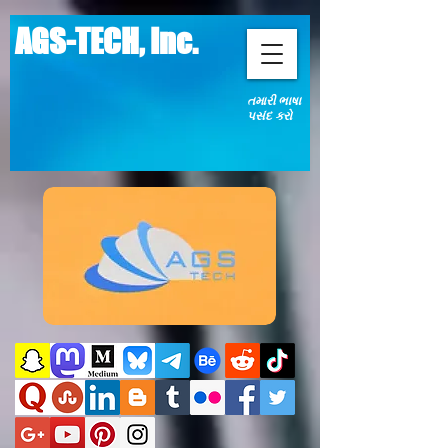
AGS-TECH, Inc.
તમારી ભાષા
પસંદ કરો