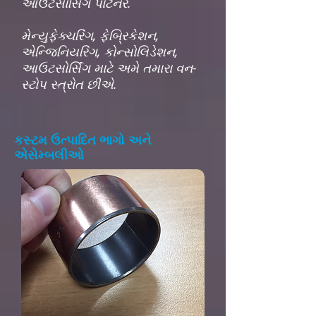
આઉટસોર્સિંગ પાર્ટનર.
મેન્યુફેક્ચરિંગ, ફેબ્રિકેશન,
એન્જિનિયરિંગ, કોન્સોલિડેશન,
આઉટસોર્સિંગ માટે અમે તમારા વન-
સ્ટોપ સ્ત્રોત છીએ.
કસ્ટમ ઉત્પાદિત ભાગો અને
એસેમ્બલીઓ