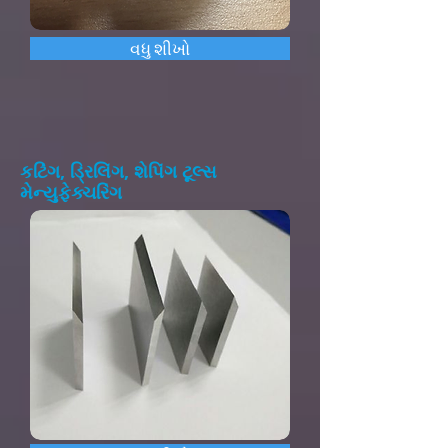
વધુ શીખો
કટિંગ, ડ્રિલિંગ, શેપિંગ ટૂલ્સ
મેન્યુફેક્ચરિંગ