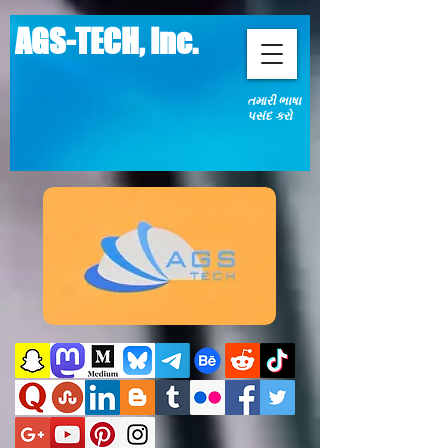
AGS-TECH, Inc.
તમારી ભાષા
પસંદ કરો