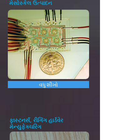
મેસોસ્કેલ ઉત્પાદન
વધુ શીખો
ફાસ્ટનર્સ, રીગિંગ હાર્ડવેર
મેન્યુફેક્ચરિંગ