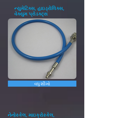
ન્યુમેટિક્સ, હાઇડ્રોલિક્સ,
વેક્યુમ પ્રોડક્ટ્સ
વધુ શીખો
નેનોસ્કેલ, માઇક્રોસ્કેલ,