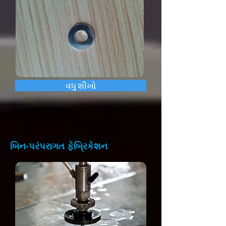
વધુ શીખો
બિન-પરંપરાગત ફેબ્રિકેશન