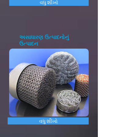
વધુ શીખો
અસાધારણ ઉત્પાદનોનું
ઉત્પાદન
વધુ શીખો