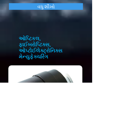
વધુ શીખો
ઓપ્ટિકલ,
ફાઈબરોપ્ટિક્સ,
ઓપ્ટોઈલેક્ટ્રોનિક્સ
મેન્યુફેક્ચરિંગ