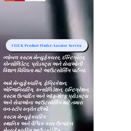
CLICK Product Finder-Locator Service
ગ્લોબલ કસ્ટમ મેન્યુફેક્ચરર, ઈન્ટિગ્રેટર,
કોન્સોલિડેટર, પ્રોડક્ટ્સ અને સેવાઓની
વિશાળ વિવિધતા માટે આઉટસોર્સિંગ પાર્ટનર.
અમે મેન્યુફેક્ચરિંગ, ફેબ્રિકેશન,
એન્જિનિયરિંગ, કન્સોલિડેશન, ઇન્ટિગ્રેશન,
કસ્ટમ ઉત્પાદિત અને ઑફ-શેલ્ફ પ્રોડક્ટ્સ
અને સેવાઓના આઉટસોર્સિંગ માટે તમારા
વન-સ્ટોપ સ્ત્રોત છીએ.
કસ્ટમ મેન્યુફેક્ચરિંગ
સ્થાનિક અને વૈશ્વિક કરાર ઉત્પાદન
મેન્યુફેક્ચરિંગ આઉટસોર્સિંગ