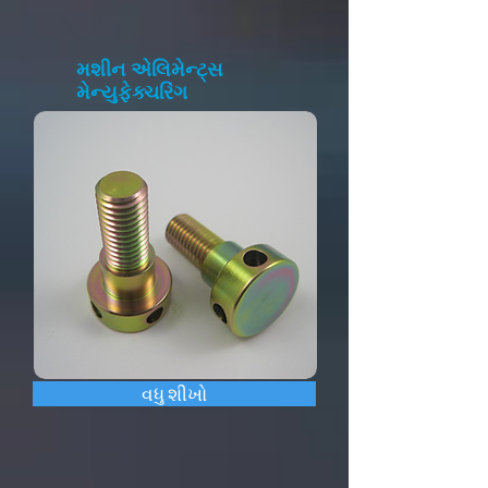
મશીન એલિમેન્ટ્સ
મેન્યુફેક્ચરિંગ
વધુ શીખો