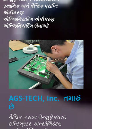
સ્થાનિક અને વૈશ્વિક પ્રાપ્તિ
એકીકરણ​
એન્જિનિયરિંગ એકીકરણ​
એન્જિનિયરિંગ સેવાઓ
AGS-TECH, Inc. તમારું
છે
વૈશ્વિક કસ્ટમ મેન્યુફેક્ચરર,
ઇન્ટિગ્રેટર, કોન્સોલિડેટર,