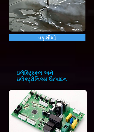
વધુ શીખો
ઇલેક્ટ્રિકલ અને
ઇલેક્ટ્રોનિક્સ ઉત્પાદન