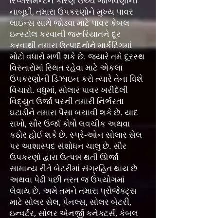
રિપ્લેસમેન્ટને કારણે ઉચ્ચ જાળવણીની
નાબૂદી, તમારા ઉપકરણોને મુખ્ય પાવર
લાઇન્સ સાથે જોડવા માટે પાવર કેબલ
ઇન્સ્ટોલ કરવાની જરૂરિયાતને દૂર
કરવાથી તમારા ઉત્પાદનોને માર્કેટિંગમાં
મોટો વધારો મળી શકે છે. જ્યારે તમે દૂરસ્થ
વિસ્તારોમાં સ્થિત રહેવા માટે એકલા
ઉપકરણોની ડિઝાઇન કરો ત્યારે તેના વિશે
વિચારો. વધુમાં, સોલાર પાવર ખરીદેલી
વિદ્યુત ઉર્જા પરની તમારી નિર્ભરતા
ઘટાડીને તમારા પૈસા બચાવી શકે છે. યાદ
રાખો, સૌર ઉર્જા કોષો લવચીક અથવા
કઠોર હોઈ શકે છે. સ્પ્રે-ઓન સોલાર સેલ
પર આશાસ્પદ સંશોધન ચાલુ છે. સૌર
ઉપકરણો દ્વારા ઉત્પન્ન થતી ઊર્જા
સામાન્ય રીતે બેટરીમાં સંગ્રહિત થાય છે
અથવા પેઢી પછી તરત જ ઉપયોગમાં
લેવાય છે. અમે તમને તમારા પ્રોજેક્ટ્સ
માટે સોલર સેલ, પેનલ્સ, સોલર બેટરી,
ઇન્વર્ટર, સોલર એનર્જી કનેક્ટર્સ, કેબલ