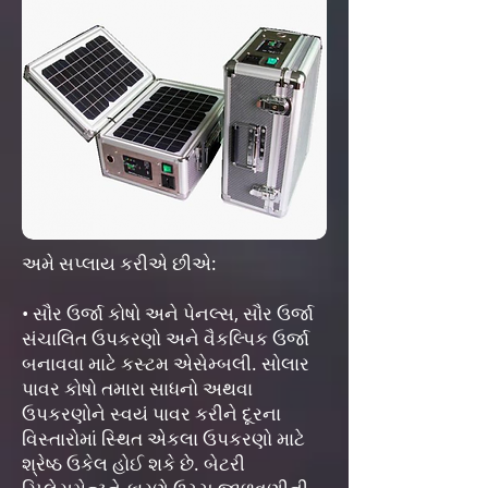
અમે સપ્લાય કરીએ છીએ:
• સૌર ઉર્જા કોષો અને પેનલ્સ, સૌર ઉર્જા
સંચાલિત ઉપકરણો અને વૈકલ્પિક ઉર્જા
બનાવવા માટે કસ્ટમ એસેમ્બલી. સોલાર
પાવર કોષો તમારા સાધનો અથવા
ઉપકરણોને સ્વયં પાવર કરીને દૂરના
વિસ્તારોમાં સ્થિત એકલા ઉપકરણો માટે
શ્રેષ્ઠ ઉકેલ હોઈ શકે છે. બેટરી