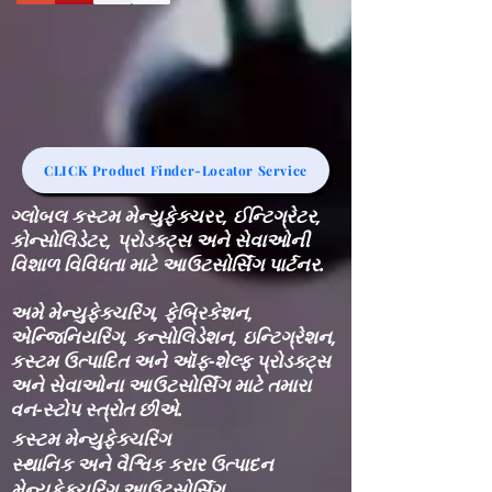
CLICK Product Finder-Locator Service
ગ્લોબલ કસ્ટમ મેન્યુફેક્ચરર, ઈન્ટિગ્રેટર,
કોન્સોલિડેટર, પ્રોડક્ટ્સ અને સેવાઓની
વિશાળ વિવિધતા માટે આઉટસોર્સિંગ પાર્ટનર.
અમે મેન્યુફેક્ચરિંગ, ફેબ્રિકેશન,
એન્જિનિયરિંગ, કન્સોલિડેશન, ઇન્ટિગ્રેશન,
કસ્ટમ ઉત્પાદિત અને ઑફ-શેલ્ફ પ્રોડક્ટ્સ
અને સેવાઓના આઉટસોર્સિંગ માટે તમારા
વન-સ્ટોપ સ્ત્રોત છીએ.
કસ્ટમ મેન્યુફેક્ચરિંગ
સ્થાનિક અને વૈશ્વિક કરાર ઉત્પાદન
મેન્યુફેક્ચરિંગ આઉટસોર્સિંગ