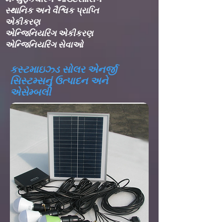
સ્થાનિક અને વૈશ્વિક પ્રાપ્તિ
એકીકરણ​
એન્જિનિયરિંગ એકીકરણ​
એન્જિનિયરિંગ સેવાઓ
કસ્ટમાઇઝ્ડ સોલર એનર્જી
સિસ્ટમ્સનું ઉત્પાદન અને
એસેમ્બલી