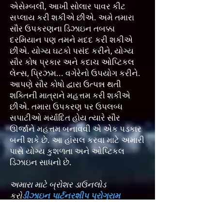
એસેમ્બલી, આખી સોલાર પાવર કીટ
સપ્લાય કરી શકીએ છીએ. અમે તમારા
સૌર ઉપકરણના ડિઝાઇન તબક્કા
દરમિયાન પણ તમને મદદ કરી શકીએ
છીએ. યોગ્ય ઘટકો પસંદ કરીને, યોગ્ય
સૌર કોષ પ્રકાર અને કદાચ ઓપ્ટિકલ
લેન્સ, પ્રિઝમ... વગેરેનો ઉપયોગ કરીને.
આપણે સૌર કોષો દ્વારા ઉત્પન્ન થતી
શક્તિની માત્રાને મહત્તમ કરી શકીએ
છીએ. તમારા ઉપકરણ પર ઉપલબ્ધ
સપાટીઓ મર્યાદિત હોય ત્યારે સૌર
ઊર્જાને મહત્તમ બનાવવી એ એક પડકાર
બની શકે છે. આ હાંસલ કરવા માટે અમારી
પાસે યોગ્ય કુશળતા અને ઓપ્ટિકલ
ડિઝાઇન સાધનો છે.
અમારા માટે બ્રોશર ડાઉનલોડ
કરો
ડીઝાઇન પાર્ટનરશીપ પ્રોગ્રામ