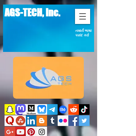
AGS-TECH, Inc.
તમારી ભાષા
પસંદ કરો