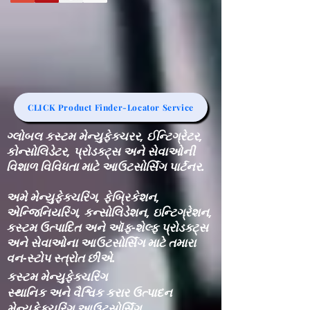
CLICK Product Finder-Locator Service
ગ્લોબલ કસ્ટમ મેન્યુફેક્ચરર, ઈન્ટિગ્રેટર,
કોન્સોલિડેટર, પ્રોડક્ટ્સ અને સેવાઓની
વિશાળ વિવિધતા માટે આઉટસોર્સિંગ પાર્ટનર.
અમે મેન્યુફેક્ચરિંગ, ફેબ્રિકેશન,
એન્જિનિયરિંગ, કન્સોલિડેશન, ઇન્ટિગ્રેશન,
કસ્ટમ ઉત્પાદિત અને ઑફ-શેલ્ફ પ્રોડક્ટ્સ
અને સેવાઓના આઉટસોર્સિંગ માટે તમારા
વન-સ્ટોપ સ્ત્રોત છીએ.
કસ્ટમ મેન્યુફેક્ચરિંગ
સ્થાનિક અને વૈશ્વિક કરાર ઉત્પાદન
મેન્યુફેક્ચરિંગ આઉટસોર્સિંગ