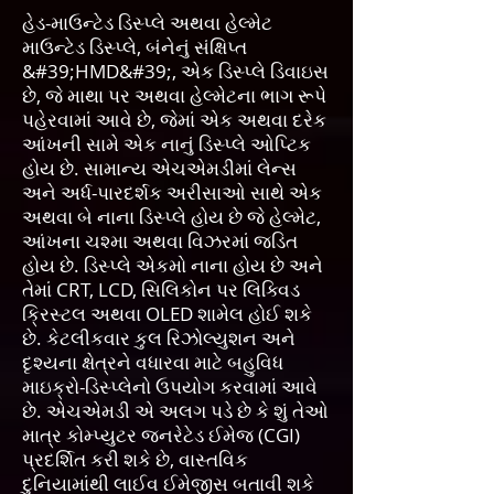
હેડ-માઉન્ટેડ ડિસ્પ્લે અથવા હેલ્મેટ
માઉન્ટેડ ડિસ્પ્લે, બંનેનું સંક્ષિપ્ત
&#39;HMD&#39;, એક ડિસ્પ્લે ડિવાઇસ
છે, જે માથા પર અથવા હેલ્મેટના ભાગ રૂપે
પહેરવામાં આવે છે, જેમાં એક અથવા દરેક
આંખની સામે એક નાનું ડિસ્પ્લે ઓપ્ટિક
હોય છે. સામાન્ય એચએમડીમાં લેન્સ
અને અર્ધ-પારદર્શક અરીસાઓ સાથે એક
અથવા બે નાના ડિસ્પ્લે હોય છે જે હેલ્મેટ,
આંખના ચશ્મા અથવા વિઝરમાં જડિત
હોય છે. ડિસ્પ્લે એકમો નાના હોય છે અને
તેમાં CRT, LCD, સિલિકોન પર લિક્વિડ
ક્રિસ્ટલ અથવા OLED શામેલ હોઈ શકે
છે. કેટલીકવાર કુલ રિઝોલ્યુશન અને
દૃશ્યના ક્ષેત્રને વધારવા માટે બહુવિધ
માઇક્રો-ડિસ્પ્લેનો ઉપયોગ કરવામાં આવે
છે. એચએમડી એ અલગ પડે છે કે શું તેઓ
માત્ર કોમ્પ્યુટર જનરેટેડ ઈમેજ (CGI)
પ્રદર્શિત કરી શકે છે, વાસ્તવિક
દુનિયામાંથી લાઈવ ઈમેજીસ બતાવી શકે