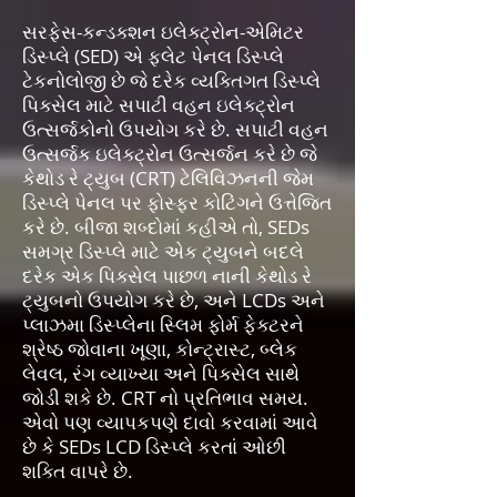
સરફેસ-કન્ડક્શન ઇલેક્ટ્રોન-એમિટર
ડિસ્પ્લે (SED) એ ફ્લેટ પેનલ ડિસ્પ્લે
ટેકનોલોજી છે જે દરેક વ્યક્તિગત ડિસ્પ્લે
પિક્સેલ માટે સપાટી વહન ઇલેક્ટ્રોન
ઉત્સર્જકોનો ઉપયોગ કરે છે. સપાટી વહન
ઉત્સર્જક ઇલેક્ટ્રોન ઉત્સર્જન કરે છે જે
કેથોડ રે ટ્યુબ (CRT) ટેલિવિઝનની જેમ
ડિસ્પ્લે પેનલ પર ફોસ્ફર કોટિંગને ઉત્તેજિત
કરે છે. બીજા શબ્દોમાં કહીએ તો, SEDs
સમગ્ર ડિસ્પ્લે માટે એક ટ્યુબને બદલે
દરેક એક પિક્સેલ પાછળ નાની કેથોડ રે
ટ્યુબનો ઉપયોગ કરે છે, અને LCDs અને
પ્લાઝમા ડિસ્પ્લેના સ્લિમ ફોર્મ ફેક્ટરને
શ્રેષ્ઠ જોવાના ખૂણા, કોન્ટ્રાસ્ટ, બ્લેક
લેવલ, રંગ વ્યાખ્યા અને પિક્સેલ સાથે
જોડી શકે છે. CRT નો પ્રતિભાવ સમય.
એવો પણ વ્યાપકપણે દાવો કરવામાં આવે
છે કે SEDs LCD ડિસ્પ્લે કરતાં ઓછી
શક્તિ વાપરે છે.