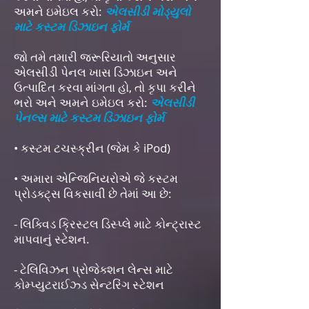
અમને ઇમેઇલ કરો:
એલસીડી મોડ્યુલો
માટે કસ્ટમ ડિઝાઇન ફોર્મ
જો તમે તમારી જરૂરિયાતો અનુસાર
એલસીડી પેનલ ખાસ ડિઝાઇન અને
ઉત્પાદિત કરવા માંગતા હો, તો કૃપા કરીને
ભરો અને અમને ઇમેઇલ કરો:
એલસીડી
પેનલ્સ માટે કસ્ટમ ડિઝાઇન ફોર્મ
• કસ્ટમ ટચસ્ક્રીન (જેમ કે iPod)
• અમારા એન્જિનિયરોએ જે કસ્ટમ
પ્રોડક્ટ્સ વિકસાવી છે તેમાં આ છે:
- લિક્વિડ ક્રિસ્ટલ ડિસ્પ્લે માટે કોન્ટ્રાસ્ટ
માપવાનું સ્ટેશન.
- ટેલિવિઝન પ્રોજેક્શન લેન્સ માટે
કોમ્પ્યુટરાઈઝ્ડ સેન્ટરિંગ સ્ટેશન