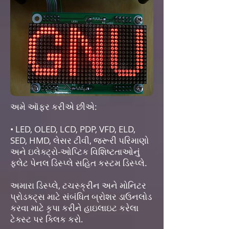
અમે ઑફર કરીએ છીએ:
• LED, OLED, LCD, PDP, VFD, ELD,
SED, HMD, લેસર ટીવી, જરૂરી પરિમાણો
અને ઇલેક્ટ્રો-ઓપ્ટિક વિશિષ્ટતાઓનું
ફ્લેટ પેનલ ડિસ્પ્લે સહિત કસ્ટમ ડિસ્પ્લે.
અમારા ડિસ્પ્લે, ટચસ્ક્રીન અને મોનિટર
પ્રોડક્ટ્સ માટે સંબંધિત બ્રોશર ડાઉનલોડ
કરવા માટે કૃપા કરીને હાઇલાઇટ કરેલા
ટેક્સ્ટ પર ક્લિક કરો.