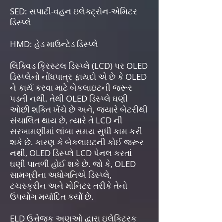
SED: સપાટી-વહન ઇલેક્ટ્રોન-એમિટર
ડિસ્પ્લે
HMD: હેડ માઉન્ટેડ ડિસ્પ્લે
લિક્વિડ ક્રિસ્ટલ ડિસ્પ્લે (LCD) પર OLED
ડિસ્પ્લેનો નોંધપાત્ર ફાયદો એ છે કે OLED
ને કાર્ય કરવા માટે બેકલાઇટની જરૂર
પડતી નથી. તેથી OLED ડિસ્પ્લે ઘણી
ઓછી શક્તિ ખેંચે છે અને, જ્યારે બેટરીથી
સંચાલિત થાય છે, ત્યારે તે LCD ની
સરખામણીમાં લાંબા સમય સુધી કામ કરી
શકે છે. કારણ કે બેકલાઇટની કોઈ જરૂર
નથી, OLED ડિસ્પ્લે LCD પેનલ કરતાં
ઘણી પાતળી હોઈ શકે છે. જો કે, OLED
સામગ્રીના અધોગતિએ ડિસ્પ્લે,
ટચસ્ક્રીન અને મોનિટર તરીકે તેનો
ઉપયોગ મર્યાદિત કર્યો છે.
ELD ઉત્તેજક અણુઓ દ્વારા ઇલેક્ટ્રિક