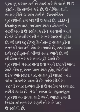
પ્રવાહ પસાર કરીને કાર્ય કરે છે અને ELD
ફોટોન ઉત્સર્જન કરે છે. ઉત્તેજિત થતી
સામગ્રીને અલગ કરીને, ઉત્સર્જિત
પ્રકાશનો રંગ બદલી શકાય છે. ELD નું
નિર્માણ સપાટ, અપારદર્શક ઇલેક્ટ્રોડ
સ્ટ્રીપ્સનો ઉપયોગ કરીને કરવામાં આવે
છે જે એકબીજાની સમાંતર ચાલતી હોય
છે, જે ઇલેક્ટ્રોલ્યુમિનેસન્ટ સામગ્રીના
સ્તરથી આવરી લેવામાં આવે છે, ત્યારબાદ
ઇલેક્ટ્રોડ્સનો બીજો સ્તર આવે છે, જે
નીચેના સ્તર પર કાટખૂણે ચાલે છે.
પ્રકાશને પસાર થવા દેવા અને છટકી જવા
માટે ટોચનું સ્તર પારદર્શક હોવું જોઈએ.
દરેક આંતરછેદ પર, સામગ્રી લાઇટ, ત્યાં
એક પિક્સેલ બનાવે છે. એલસીડીમાં
કેટલીકવાર ઇએલડીનો ઉપયોગ બેકલાઇટ
તરીકે થાય છે. તેઓ નરમ આજુબાજુના
પ્રકાશ બનાવવા માટે અને ઓછા રંગની,
ઉચ્ચ-કોન્ટ્રાસ્ટ સ્ક્રીનો માટે પણ
ઉપયોગી છે.