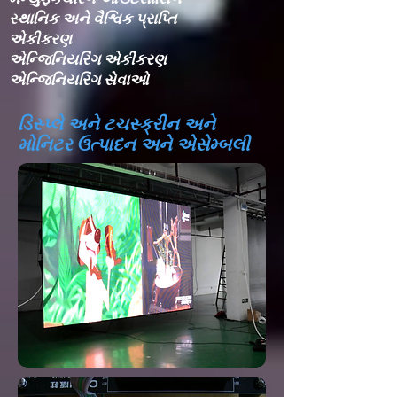
સ્થાનિક અને વૈશ્વિક પ્રાપ્તિ
એકીકરણ​
એન્જિનિયરિંગ એકીકરણ​
એન્જિનિયરિંગ સેવાઓ
ડિસ્પ્લે અને ટચસ્ક્રીન અને
મોનિટર ઉત્પાદન અને એસેમ્બલી