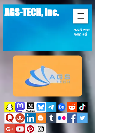
AGS-TECH, Inc.
તમારી ભાષા
પસંદ કરો