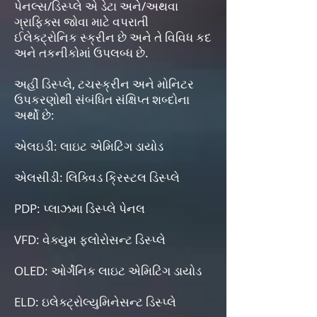
પેનલ્સ/ડિસ્પ્લે એ ડેટા અને/અથવા
ગ્રાફિક્સ જોવા માટે વપરાતી
ઈલેક્ટ્રોનિક સ્ક્રીન છે અને તે વિવિધ કદ
અને તકનીકોમાં ઉપલબ્ધ છે.
અહીં ડિસ્પ્લે, ટચસ્ક્રીન અને મોનિટર
ઉપકરણોથી સંબંધિત સંક્ષિપ્ત શબ્દોના
અર્થો છે:
એલઇડી: લાઇટ એમિટિંગ ડાયોડ
એલસીડી: લિક્વિડ ક્રિસ્ટલ ડિસ્પ્લે
PDP: પ્લાઝમા ડિસ્પ્લે પેનલ
VFD: વેક્યુમ ફ્લોરોસન્ટ ડિસ્પ્લે
OLED: ઓર્ગેનિક લાઇટ એમિટિંગ ડાયોડ
ELD: ઇલેક્ટ્રોલ્યુમિનેસન્ટ ડિસ્પ્લે