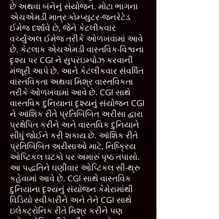
છે અથવા બંનેનું સંયોજન. મોટા ભાગના
એચએમડી માત્ર કોમ્પ્યુટર-જનરેટેડ
ઈમેજ દર્શાવે છે, જેને કેટલીકવાર
વર્ચ્યુઅલ ઈમેજ તરીકે ઓળખવામાં આવે
છે. કેટલાક એચએમડી વાસ્તવિક-વિશ્વના
દૃશ્ય પર CGI ને સુપરઇમ્પોઝ કરવાની
મંજૂરી આપે છે. આને કેટલીકવાર સંવર્ધિત
વાસ્તવિકતા અથવા મિશ્ર વાસ્તવિકતા
તરીકે ઓળખવામાં આવે છે. CGI સાથે
વાસ્તવિક દુનિયાના દૃશ્યનું સંયોજન CGI
ને આંશિક રીતે પ્રતિબિંબિત અરીસા દ્વારા
પ્રક્ષેપિત કરીને અને વાસ્તવિક દુનિયાને
સીધું જોઈને કરી શકાય છે. આંશિક રીતે
પ્રતિબિંબિત અરીસાઓ માટે, નિષ્ક્રિય
ઓપ્ટિકલ ઘટકો પર અમારું પૃષ્ઠ તપાસો.
આ પદ્ધતિને ઘણીવાર ઓપ્ટિકલ સી-થ્રુ
કહેવામાં આવે છે. CGI સાથે વાસ્તવિક
દુનિયાના દૃશ્યનું સંયોજન કેમેરામાંથી
વિડિયો સ્વીકારીને અને તેને CGI સાથે
ઇલેક્ટ્રોનિક રીતે મિશ્ર કરીને પણ