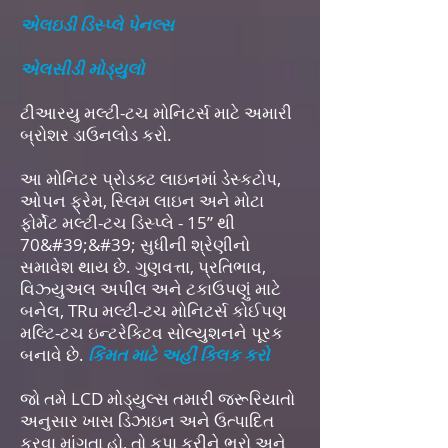
એલઇડી ડિસ્પ્લે પેનલ્સ
એલસીડી મોડ્યુલો
ટીઆરયુ મલ્ટી-ટચ મોનિટર્સ માટે અમારી
બ્રોશર ડાઉનલોડ કરો.
આ મોનિટર પ્રોડક્ટ લાઇનમાં ડેસ્કટોપ,
ઓપન ફ્રેમ, સ્લિમ લાઇન અને મોટા
ફોર્મેટ મલ્ટી-ટચ ડિસ્પ્લે - 15” થી
70&#39;&#39; સુધીની શ્રેણીનો
સમાવેશ થાય છે. ગુણવત્તા, પ્રતિભાવ,
વિઝ્યુઅલ અપીલ અને ટકાઉપણું માટે
બનેલ, TRu મલ્ટી-ટચ મોનિટર્સ કોઈપણ
મલ્ટિ-ટચ ઇન્ટરેક્ટિવ સોલ્યુશનને પૂરક
બનાવે છે.
કિંમત માટે અહીં ક્લિક કરો
જો તમે LCD મોડ્યુલ્સ તમારી જરૂરિયાતો
અનુસાર ખાસ ડિઝાઇન અને ઉત્પાદિત
કરવા માંગતા હો, તો કૃપા કરીને ભરો અને