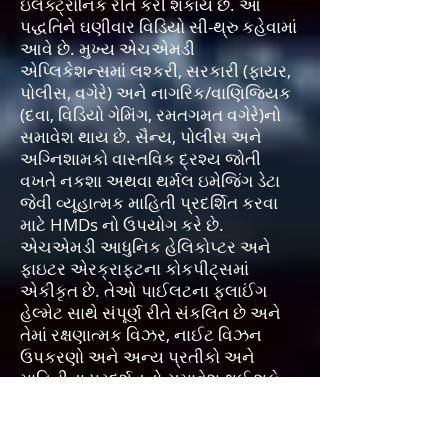
ઇલેક્ટ્રોનિક રીતે કરી શકાય છે. આ
પદ્ધતિને ઘણીવાર વિડિયો સી-થ્રુ કહેવામાં
આવે છે. મુખ્ય એચએમડી
એપ્લિકેશન્સમાં લશ્કરી, સરકારી (ફાયર,
પોલીસ, વગેરે) અને નાગરિક/વાણિજ્યિક
(દવા, વિડિયો ગેમિંગ, રમતગમત વગેરે)નો
સમાવેશ થાય છે. સૈન્ય, પોલીસ અને
અગ્નિશામકો વાસ્તવિક દ્રશ્ય જોતી
વખતે નકશા અથવા થર્મલ ઇમેજિંગ ડેટા
જેવી વ્યૂહાત્મક માહિતી પ્રદર્શિત કરવા
માટે HMDs નો ઉપયોગ કરે છે.
એચએમડી આધુનિક હેલિકોપ્ટર અને
ફાઇટર એરક્રાફ્ટના કોકપીટ્સમાં
એકીકૃત છે. તેઓ પાઈલટના ફ્લાઈંગ
હેલ્મેટ સાથે સંપૂર્ણ રીતે સંકલિત છે અને
તેમાં રક્ષણાત્મક વિઝર, નાઈટ વિઝન
ઉપકરણો અને અન્ય પ્રતીકો અને
માહિતીના પ્રદર્શનનો સમાવેશ થઈ શકે
છે. એન્જિનિયરો અને વૈજ્ઞાનિકો CAD
(કમ્પ્યુટર એઇડ ડિઝાઇન) સ્કીમેટિક્સના
સ્ટીરિયોસ્કોપિક દૃશ્યો પ્રદાન કરવા માટે