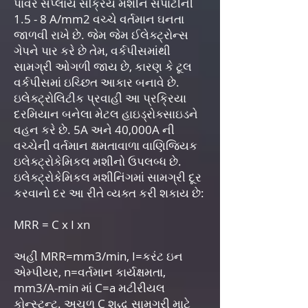
પાવર સપ્લાય સક્રિય મશીન સપાટીની
1.5 - 8 A/mm2 વચ્ચે વર્તમાન ઘનતા
જાળવી રાખે છે. જેમ જેમ ઈલેક્ટ્રોન્સ
ગેપને પાર કરે છે તેમ, વર્કપીસમાંથી
સામગ્રી ઓગળી જાય છે, કારણ કે ટૂલ
વર્કપીસમાં ઇચ્છિત આકાર બનાવે છે.
ઇલેક્ટ્રોલિટીક પ્રવાહી આ પ્રક્રિયા
દરમિયાન બનેલા મેટલ હાઇડ્રોક્સાઇડને
વહન કરે છે. 5A અને 40,000A ની
વચ્ચેની વર્તમાન ક્ષમતાવાળા વાણિજ્યિક
ઇલેક્ટ્રોકેમિકલ મશીનો ઉપલબ્ધ છે.
ઇલેક્ટ્રોકેમિકલ મશીનિંગમાં સામગ્રી દૂર
કરવાનો દર આ રીતે વ્યક્ત કરી શકાય છે:
MRR = C x I xn
અહીં MRR=mm3/min, I=કરંટ ઇન
એમ્પીયર, n=વર્તમાન કાર્યક્ષમતા,
mm3/A-min માં C=a મટીરીયલ
કોન્સ્ટન્ટ. અચળ C શુદ્ધ સામગ્રી માટે