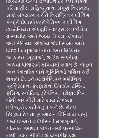
સિસ્ટમ્સ ઉચ્ચ ઉત્પાદન દર, લવચીકતા,
પરિમાણીય સહિષ્ણુતાના સંપૂર્ણ નિયંત્રણ
સાથે સંખ્યાત્મક રીતે નિયંત્રિત મશીનિંગ
કેન્દ્રો છે. ઇલેક્ટ્રોકેમિકલ મશીનિંગ
ટાઇટેનિયમ એલ્યુમિનાઇડ્સ, ઇનકોનેલ,
વાસ્પલોય અને ઉચ્ચ નિકલ, કોબાલ્ટ
અને રેનિયમ એલોય જેવી સખત અને
વિદેશી ધાતુઓમાં નાના અને વિચિત્ર
આકારના ખૂણાઓ, જટિલ રૂપરેખા
અથવા પોલાણને કાપવામાં સક્ષમ છે. બાહ્ય
અને આંતરિક બંને ભૂમિતિઓ મશિન કરી
શકાય છે. ઇલેક્ટ્રોકેમિકલ મશીનિંગ
પ્રક્રિયાના ફેરફારોનો ઉપયોગ ટર્નિંગ,
ફેસિંગ, સ્લોટિંગ, ટ્રેપેનિંગ, પ્રોફાઇલિંગ
જેવી કામગીરી માટે થાય છે જ્યાં
ઇલેક્ટ્રોડ કટીંગ ટૂલ બને છે. મેટલ
રિમૂવલ રેટ માત્ર આયન વિનિમય દરનું
કાર્ય છે અને વર્કપીસની મજબૂતાઈ,
કઠિનતા અથવા કઠિનતાથી પ્રભાવિત
નથી. કમનસીબે ઇલેક્ટ્રોકેમિકલ