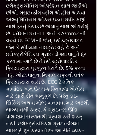
ઇલેક્ટ્રોચીનિંગ ઓપરેશન સાથે જોડીએ
છીએ. ગ્રાઇન્ડીંગ વ્હીલ એ હીરા અથવા
એલ્યુમિનિયમ ઓક્સાઇડના ઘર્ષક કણો
સાથે ફરતું કેથોડ છે જે ધાતુ સાથે જોડાયેલું
છે. વર્તમાન ઘનતા 1 અને 3 A/mm2 ની
વચ્ચે છે. ECM ની જેમ, ઇલેક્ટ્રોલાઇટ
જેમ કે સોડિયમ નાઇટ્રેટ વહે છે અને
ઇલેક્ટ્રોકેમિકલ ગ્રાઇન્ડીંગમાં ધાતુને દૂર
કરવામાં આવે છે તે ઇલેક્ટ્રોલાઇટિક
ક્રિયા દ્વારા પ્રભુત્વ ધરાવે છે. 5% કરતા
પણ ઓછા ધાતુના નિકાલ ચક્રની ઘર્ષક
ક્રિયા દ્વારા થાય છે. ECG ટેકનિક
કાર્બાઇડ અને ઉચ્ચ-શક્તિવાળા એલોય
માટે સારી રીતે અનુકૂળ છે, પરંતુ ડાઇ-
સિંકિંગ અથવા મોલ્ડ બનાવવા માટે એટલી
યોગ્ય નથી કારણ કે ગ્રાઇન્ડર ઊંડા
પોલાણમાં સરળતાથી પ્રવેશ કરી શકતું
નથી. ઇલેક્ટ્રોકેમિકલ ગ્રાઇન્ડીંગમાં
સામગ્રી દૂર કરવાનો દર આ રીતે વ્યક્ત