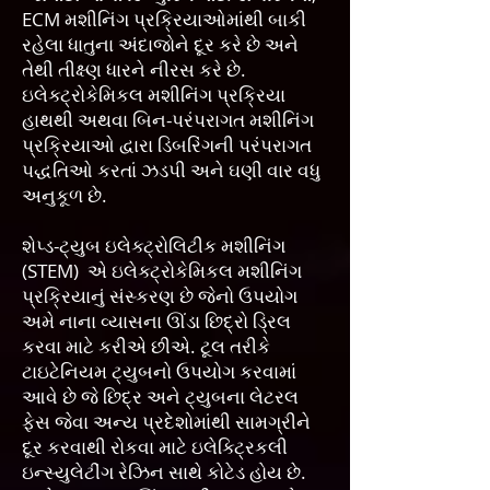
ECM મશીનિંગ પ્રક્રિયાઓમાંથી બાકી
રહેલા ધાતુના અંદાજોને દૂર કરે છે અને
તેથી તીક્ષ્ણ ધારને નીરસ કરે છે.
ઇલેક્ટ્રોકેમિકલ મશીનિંગ પ્રક્રિયા
હાથથી અથવા બિન-પરંપરાગત મશીનિંગ
પ્રક્રિયાઓ દ્વારા ડિબરિંગની પરંપરાગત
પદ્ધતિઓ કરતાં ઝડપી અને ઘણી વાર વધુ
અનુકૂળ છે.
શેપ્ડ-ટ્યુબ ઇલેક્ટ્રોલિટીક મશીનિંગ
(STEM) એ ઇલેક્ટ્રોકેમિકલ મશીનિંગ
પ્રક્રિયાનું સંસ્કરણ છે જેનો ઉપયોગ
અમે નાના વ્યાસના ઊંડા છિદ્રો ડ્રિલ
કરવા માટે કરીએ છીએ. ટૂલ તરીકે
ટાઇટેનિયમ ટ્યુબનો ઉપયોગ કરવામાં
આવે છે જે છિદ્ર અને ટ્યુબના લેટરલ
ફેસ જેવા અન્ય પ્રદેશોમાંથી સામગ્રીને
દૂર કરવાથી રોકવા માટે ઇલેક્ટ્રિકલી
ઇન્સ્યુલેટીંગ રેઝિન સાથે કોટેડ હોય છે.