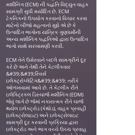
મશીનિંગ (ECM) ની પદ્ધતિ વિદ્યુત વાહક
સામગ્રી સુધી મર્યાદિત છે. ECM
ટેકનિકનો ઉપયોગ કરવાનો વિચાર કરવા
માટેનો બીજો મહત્વનો મુદ્દો એ છે કે
ઉત્પાદિત ભાગોના યાંત્રિક ગુણધર્મોની
અન્ય મશીનિંગ પદ્ધતિઓ દ્વારા ઉત્પાદિત
ભાગો સાથે સરખામણી કરવી.
ECM તેને ઉમેરવાને બદલે સામગ્રીને દૂર
કરે છે અને તેથી તેને કેટલીકવાર
&#39;&#39;રિવર્સ
ઇલેક્ટ્રોપ્લેટિંગ&#39;&#39; તરીકે
ઓળખવામાં આવે છે. તે કેટલીક રીતે
ઇલેક્ટ્રિકલ ડિસ્ચાર્જ મશીનિંગ (EDM)
જેવું લાગે છે જેમાં નકારાત્મક રીતે ચાર્જ
થયેલ ઇલેક્ટ્રોડ (કેથોડ), વાહક પ્રવાહી
(ઇલેક્ટ્રોલાઇટ) અને ઇલેક્ટ્રોલાઇટ
સામગ્રી દૂર કરવાની પ્રક્રિયા દ્વારા
ઇલેક્ટ્રોડ અને ભાગ વચ્ચે ઉચ્ચ પ્રવાહ