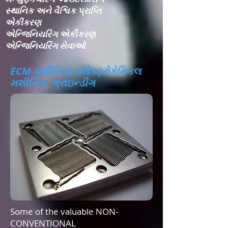
સ્થાનિક અને વૈશ્વિક પ્રાપ્તિ
એકીકરણ​
એન્જિનિયરિંગ એકીકરણ​
એન્જિનિયરિંગ સેવાઓ
ECM મશીનિંગ, ઇલેક્ટ્રોકેમિકલ
મશીનિંગ, ગ્રાઇન્ડીંગ
Some of the valuable NON-
CONVENTIONAL