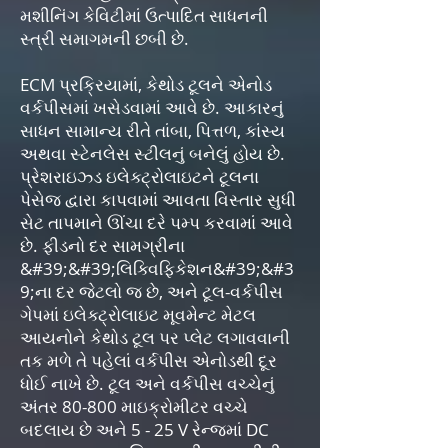
મશીનિંગ કેવિટીમાં ઉત્પાદિત સાધનની
સ્ત્રી સમાગમની છબી છે.
ECM પ્રક્રિયામાં, કેથોડ ટૂલને એનોડ
વર્કપીસમાં ખસેડવામાં આવે છે. આકારનું
સાધન સામાન્ય રીતે તાંબા, પિત્તળ, કાંસ્ય
અથવા સ્ટેનલેસ સ્ટીલનું બનેલું હોય છે.
પ્રેશરાઇઝ્ડ ઇલેક્ટ્રોલાઇટને ટૂલના
પેસેજ દ્વારા કાપવામાં આવતા વિસ્તાર સુધી
સેટ તાપમાને ઊંચા દરે પમ્પ કરવામાં આવે
છે. ફીડનો દર સામગ્રીના
&#39;&#39;લિક્વિફિકેશન&#39;&#3
9;ના દર જેટલો જ છે, અને ટૂલ-વર્કપીસ
ગેપમાં ઇલેક્ટ્રોલાઇટ મૂવમેન્ટ મેટલ
આયનોને કેથોડ ટૂલ પર પ્લેટ લગાવવાની
તક મળે તે પહેલાં વર્કપીસ એનોડથી દૂર
ધોઈ નાખે છે. ટૂલ અને વર્કપીસ વચ્ચેનું
અંતર 80-800 માઇક્રોમીટર વચ્ચે
બદલાય છે અને 5 - 25 V રેન્જમાં DC