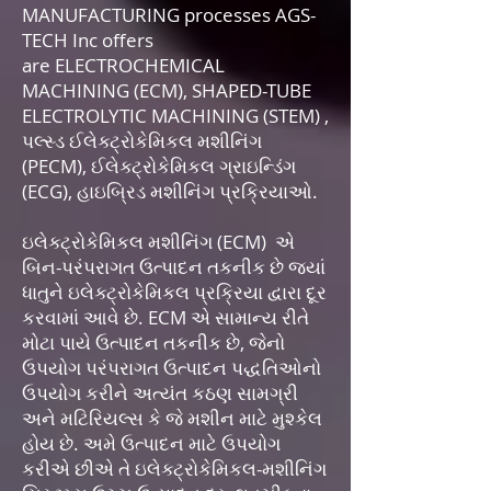
MANUFACTURING processes AGS-
TECH Inc offers
are ELECTROCHEMICAL
MACHINING (ECM), SHAPED-TUBE
ELECTROLYTIC MACHINING (STEM) ,
પલ્સ્ડ ઈલેક્ટ્રોકેમિકલ મશીનિંગ
(PECM), ઈલેક્ટ્રોકેમિકલ ગ્રાઇન્ડિંગ
(ECG), હાઇબ્રિડ મશીનિંગ પ્રક્રિયાઓ.
ઇલેક્ટ્રોકેમિકલ મશીનિંગ (ECM) એ
બિન-પરંપરાગત ઉત્પાદન તકનીક છે જ્યાં
ધાતુને ઇલેક્ટ્રોકેમિકલ પ્રક્રિયા દ્વારા દૂર
કરવામાં આવે છે. ECM એ સામાન્ય રીતે
મોટા પાયે ઉત્પાદન તકનીક છે, જેનો
ઉપયોગ પરંપરાગત ઉત્પાદન પદ્ધતિઓનો
ઉપયોગ કરીને અત્યંત કઠણ સામગ્રી
અને મટિરિયલ્સ કે જે મશીન માટે મુશ્કેલ
હોય છે. અમે ઉત્પાદન માટે ઉપયોગ
કરીએ છીએ તે ઇલેક્ટ્રોકેમિકલ-મશીનિંગ