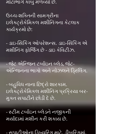
મોટાભાગે કાબુ મેળવ્યો છે.
ઉચ્ચ-શક્તિની સામગ્રીના
ઇલેક્ટ્રોકેમિકલ મશીનિંગના કેટલાક
કાર્યક્રમો છે:
- ડાઇ-સિંકિંગ ઓપરેશન્સ. ડાઇ-સિંકિંગ એ
મશીનિંગ ફોર્જિંગ છે - ડાઇ કેવિટીઝ.
- જેટ એન્જિન ટર્બાઇન બ્લેડ, જેટ-
એન્જિનના ભાગો અને નોઝલને ડ્રિલિંગ.
- બહુવિધ નાના છિદ્રો શારકામ.
ઇલેક્ટ્રોકેમિકલ મશીનિંગ પ્રક્રિયા બર-
મુક્ત સપાટીને છોડી દે છે.
- સ્ટીમ ટર્બાઇન બ્લેડને નજીકની
મર્યાદામાં મશીન કરી શકાય છે.
- સપાટીઓના ડિબ્યુરિંગ માટે. ડીબરિંગમાં,