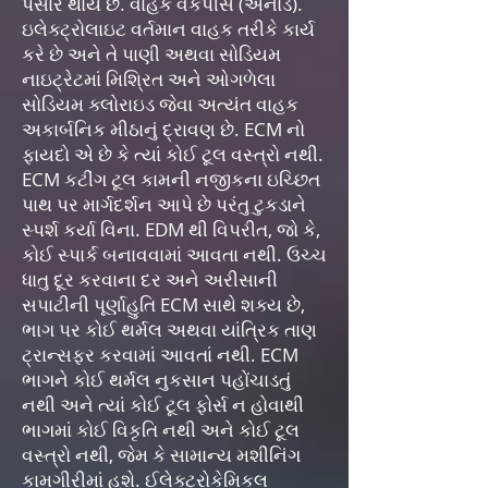
પસાર થાય છે. વાહક વર્કપીસ (એનોડ).
ઇલેક્ટ્રોલાઇટ વર્તમાન વાહક તરીકે કાર્ય
કરે છે અને તે પાણી અથવા સોડિયમ
નાઇટ્રેટમાં મિશ્રિત અને ઓગળેલા
સોડિયમ ક્લોરાઇડ જેવા અત્યંત વાહક
અકાર્બનિક મીઠાનું દ્રાવણ છે. ECM નો
ફાયદો એ છે કે ત્યાં કોઈ ટૂલ વસ્ત્રો નથી.
ECM કટીંગ ટૂલ કામની નજીકના ઇચ્છિત
પાથ પર માર્ગદર્શન આપે છે પરંતુ ટુકડાને
સ્પર્શ કર્યા વિના. EDM થી વિપરીત, જો કે,
કોઈ સ્પાર્ક બનાવવામાં આવતા નથી. ઉચ્ચ
ધાતુ દૂર કરવાના દર અને અરીસાની
સપાટીની પૂર્ણાહુતિ ECM સાથે શક્ય છે,
ભાગ પર કોઈ થર્મલ અથવા યાંત્રિક તાણ
ટ્રાન્સફર કરવામાં આવતાં નથી. ECM
ભાગને કોઈ થર્મલ નુકસાન પહોંચાડતું
નથી અને ત્યાં કોઈ ટૂલ ફોર્સ ન હોવાથી
ભાગમાં કોઈ વિકૃતિ નથી અને કોઈ ટૂલ
વસ્ત્રો નથી, જેમ કે સામાન્ય મશીનિંગ
કામગીરીમાં હશે. ઈલેક્ટ્રોકેમિકલ