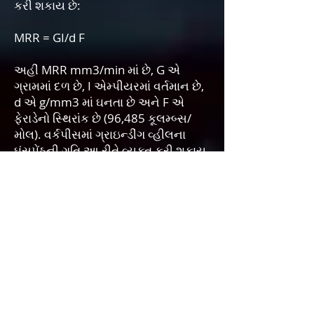
કરી શકાય છે:
MRR = GI/d F
અહીં MRR mm3/min માં છે, G એ
ગ્રામમાં દળ છે, I એમ્પીયરમાં વર્તમાન છે,
d એ g/mm3 માં ઘનતા છે અને F એ
ફેરાડેનો સ્થિરાંક છે (96,485 કૂલમ્બ્સ/
મોલ). વર્કપીસમાં ગ્રાઇન્ડીંગ વ્હીલના
ઘૂંસપેંઠની ગતિ આ રીતે વ્યક્ત કરી શકાય
છે:
વિ = (G/d F) x (E/g Kp) x K
અહીં Vs એ mm3/min માં છે, E એ
વોલ્ટમાં સેલ વોલ્ટેજ છે, g એ વ્હીલ થી
વર્કપીસ ગેપ mm માં છે, Kp એ નુકશાનનો
ગુણાંક છે અને K એ ઇલેક્ટ્રોલાઇટ
વાહકતા છે. પરંપરાગત ગ્રાઇન્ડીંગની
તુલનામાં ઇલેક્ટ્રોકેમિકલ ગ્રાઇન્ડીંગ