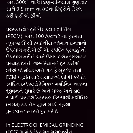
અમે 300:1 ના ઊંડાણ-થી-વ્યાસ ગુણોત્તર
સાથે 0.5 mm ના કદના છિદ્રોને ડ્રિલ
કરી શકીએ છીએ
પલ્સ્ડ ઈલેક્ટ્રોકેમિકલ મશીનિંગ
(PECM): અમે 100 A/cm2 ના ક્રમમાં
ખૂબ જ ઊંચી સ્પંદનીય વર્તમાન ઘનતાનો
ઉપયોગ કરીએ છીએ. સ્પંદિત પ્રવાહોનો
ઉપયોગ કરીને અમે ઉચ્ચ ઇલેક્ટ્રોલાઇટ
પ્રવાહ દરની જરૂરિયાતને દૂર કરીએ
છીએ જે મોલ્ડ અને ડાઇ ફેબ્રિકેશનમાં
ECM પદ્ધતિ માટે મર્યાદાઓ ઊભી કરે છે.
સ્પંદિત ઇલેક્ટ્રોકેમિકલ મશીનિંગ થાકના
જીવનને સુધારે છે અને મોલ્ડ અને ડાઇ
સપાટી પર ઇલેક્ટ્રિકલ ડિસ્ચાર્જ મશીનિંગ
(EDM) ટેકનિક દ્વારા બાકી રહેલા
પુનઃકાસ્ટ સ્તરને દૂર કરે છે.
In ELECTROCHEMICAL GRINDING
(ECG) અમે પરંપરાગત ગ્રાઇન્ડીંગ