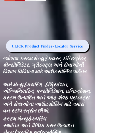
CLICK Product Finder-Locator Service
ગ્લોબલ કસ્ટમ મેન્યુફેક્ચરર, ઈન્ટિગ્રેટર,
કોન્સોલિડેટર, પ્રોડક્ટ્સ અને સેવાઓની
વિશાળ વિવિધતા માટે આઉટસોર્સિંગ પાર્ટનર.
અમે મેન્યુફેક્ચરિંગ, ફેબ્રિકેશન,
એન્જિનિયરિંગ, કન્સોલિડેશન, ઇન્ટિગ્રેશન,
કસ્ટમ ઉત્પાદિત અને ઑફ-શેલ્ફ પ્રોડક્ટ્સ
અને સેવાઓના આઉટસોર્સિંગ માટે તમારા
વન-સ્ટોપ સ્ત્રોત છીએ.
કસ્ટમ મેન્યુફેક્ચરિંગ
સ્થાનિક અને વૈશ્વિક કરાર ઉત્પાદન
મેન્યુફેક્ચરિંગ આઉટસોર્સિંગ