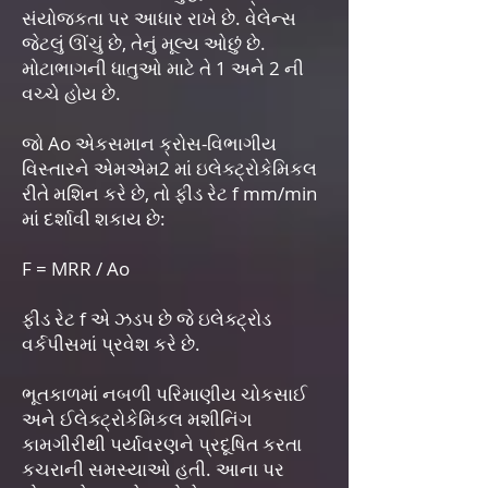
સંયોજકતા પર આધાર રાખે છે. વેલેન્સ
જેટલું ઊંચું છે, તેનું મૂલ્ય ઓછું છે.
મોટાભાગની ધાતુઓ માટે તે 1 અને 2 ની
વચ્ચે હોય છે.
જો Ao એકસમાન ક્રોસ-વિભાગીય
વિસ્તારને એમએમ2 માં ઇલેક્ટ્રોકેમિકલ
રીતે મશિન કરે છે, તો ફીડ રેટ f mm/min
માં દર્શાવી શકાય છે:
F = MRR / Ao
ફીડ રેટ f એ ઝડપ છે જે ઇલેક્ટ્રોડ
વર્કપીસમાં પ્રવેશ કરે છે.
ભૂતકાળમાં નબળી પરિમાણીય ચોકસાઈ
અને ઈલેક્ટ્રોકેમિકલ મશીનિંગ
કામગીરીથી પર્યાવરણને પ્રદૂષિત કરતા
કચરાની સમસ્યાઓ હતી. આના પર