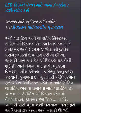
LED ડિસ્પ્લે પેનલ માટે અમારું બ્રોશર
ડાઉનલોડ કરો
અમારા માટે બ્રોશર ડાઉનલોડ
કરો
ડીઝાઇન પાર્ટનરશીપ પ્રોગ્રામ
અમે લાઇટિંગ અને લાઇટિંગ સિસ્ટમ્સ
સહિત ઓપ્ટિકલ સિસ્ટમ ડિઝાઇન માટે
ZEMAX અને CODE V જેવા સોફ્ટવેર
પ્રોગ્રામ્સનો ઉપયોગ કરીએ છીએ.
અમારી પાસે કાસ્કેડ ઓપ્ટિકલ ઘટકોની
શ્રેણી અને તેમના પરિણામી પ્રકાશ
વિતરણ, બીમ એંગલ... વગેરેનું અનુકરણ
કરવાની કુશળતા છે. શું તમારી એપ્લિકેશન
ફ્રી સ્પેસ ઓપ્ટિક્સ જેવી કે ઓટોમોટિવ
લાઇટિંગ અથવા ઇમારતો માટે લાઇટિંગ છે;
અથવા માર્ગદર્શિત ઓપ્ટિક્સ જેમ કે
વેવગાઇડ્સ, ફાઇબર ઓપ્ટિક.... વગેરે,
અમારી પાસે પ્રકાશની ઘનતાના વિતરણને
ઑપ્ટિમાઇઝ કરવા અને તમારી ઊર્જા