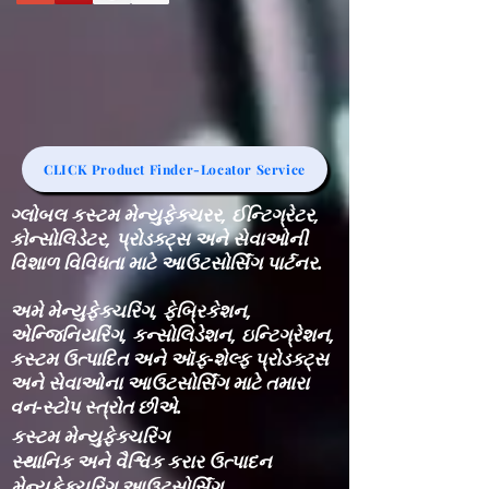
CLICK Product Finder-Locator Service
ગ્લોબલ કસ્ટમ મેન્યુફેક્ચરર, ઈન્ટિગ્રેટર,
કોન્સોલિડેટર, પ્રોડક્ટ્સ અને સેવાઓની
વિશાળ વિવિધતા માટે આઉટસોર્સિંગ પાર્ટનર.
અમે મેન્યુફેક્ચરિંગ, ફેબ્રિકેશન,
એન્જિનિયરિંગ, કન્સોલિડેશન, ઇન્ટિગ્રેશન,
કસ્ટમ ઉત્પાદિત અને ઑફ-શેલ્ફ પ્રોડક્ટ્સ
અને સેવાઓના આઉટસોર્સિંગ માટે તમારા
વન-સ્ટોપ સ્ત્રોત છીએ.
કસ્ટમ મેન્યુફેક્ચરિંગ
સ્થાનિક અને વૈશ્વિક કરાર ઉત્પાદન
મેન્યુફેક્ચરિંગ આઉટસોર્સિંગ