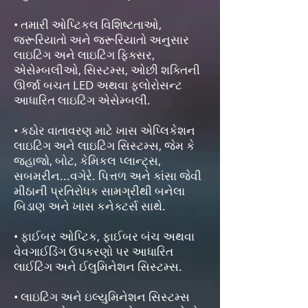
• તમારી ઓપ્ટિકલ વિશિષ્ટતાઓ,
જરૂરિયાતો અને જરૂરિયાતો અનુસાર
લાઇટિંગ અને લાઇટિંગ ફિક્સર,
એસેમ્બલીઓ, સિસ્ટમ્સ, ઓછી શક્તિની
ઊર્જા બચત LED અથવા ફ્લોરોસન્ટ
આધારિત લાઇટિંગ એસેમ્બલી.
• કઠોર વાતાવરણ માટે ખાસ એપ્લિકેશન
લાઇટિંગ અને લાઇટિંગ સિસ્ટમ્સ, જેમ કે
જહાજો, બોટ, કેમિકલ પ્લાન્ટ્સ,
સબમરીન...વગેરે. પિત્તળ અને કાંસા જેવી
મીઠાની પ્રતિરોધક સામગ્રીથી બનેલા
બિડાણ અને ખાસ કનેક્ટર્સ સાથે.
• ફાઈબર ઓપ્ટિક, ફાઈબર બંચ અથવા
વેવગાઈડિંગ ઉપકરણો પર આધારિત
લાઈટિંગ અને ઈલુમિનેશન સિસ્ટમ્સ.
• લાઇટિંગ અને ઇલ્યુમિનેશન સિસ્ટમ્સ