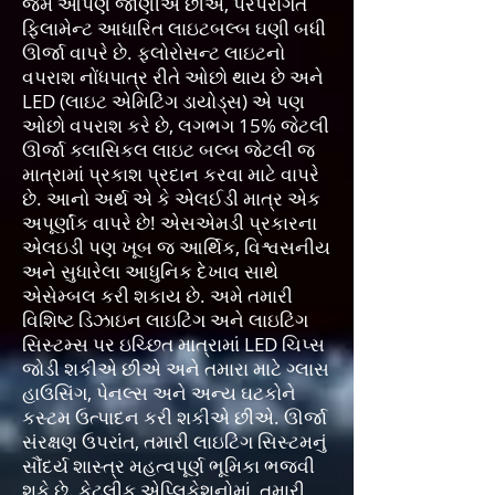
જેમ આપણે જાણીએ છીએ, પરંપરાગત
ફિલામેન્ટ આધારિત લાઇટબલ્બ ઘણી બધી
ઊર્જા વાપરે છે. ફ્લોરોસન્ટ લાઇટનો
વપરાશ નોંધપાત્ર રીતે ઓછો થાય છે અને
LED (લાઇટ એમિટિંગ ડાયોડ્સ) એ પણ
ઓછો વપરાશ કરે છે, લગભગ 15% જેટલી
ઊર્જા ક્લાસિકલ લાઇટ બલ્બ જેટલી જ
માત્રામાં પ્રકાશ પ્રદાન કરવા માટે વાપરે
છે. આનો અર્થ એ કે એલઈડી માત્ર એક
અપૂર્ણાંક વાપરે છે! એસએમડી પ્રકારના
એલઇડી પણ ખૂબ જ આર્થિક, વિશ્વસનીય
અને સુધારેલા આધુનિક દેખાવ સાથે
એસેમ્બલ કરી શકાય છે. અમે તમારી
વિશિષ્ટ ડિઝાઇન લાઇટિંગ અને લાઇટિંગ
સિસ્ટમ્સ પર ઇચ્છિત માત્રામાં LED ચિપ્સ
જોડી શકીએ છીએ અને તમારા માટે ગ્લાસ
હાઉસિંગ, પેનલ્સ અને અન્ય ઘટકોને
કસ્ટમ ઉત્પાદન કરી શકીએ છીએ. ઊર્જા
સંરક્ષણ ઉપરાંત, તમારી લાઇટિંગ સિસ્ટમનું
સૌંદર્ય શાસ્ત્ર મહત્વપૂર્ણ ભૂમિકા ભજવી
શકે છે. કેટલીક એપ્લિકેશનોમાં, તમારી