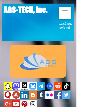
AGS-TECH, Inc.
તમારી ભાષા
પસંદ કરો