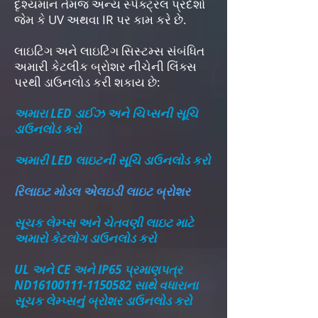
દૃશ્યમાન તેમજ અન્ય સ્પેક્ટ્રલ પ્રદેશો
જેમ કે UV અથવા IR પર કામ કરે છે.
લાઇટિંગ અને લાઇટિંગ સિસ્ટમ્સ સંબંધિત
અમારી કેટલીક બ્રોશર નીચેની લિંક્સ
પરથી ડાઉનલોડ કરી શકાય છે:
અમારા LED ડાઈઝ અને ચિપ્સની સૂચિ
ડાઉનલોડ કરો
અમારી LED લાઇટની સૂચિ ડાઉનલોડ કરો
રિલાઇટ મોડલ એલઇડી લાઇટ બ્રોશર
સૂચક લેમ્પ્સ અને ચેતવણી લાઇટ માટે
અમારો કેટલોગ ડાઉનલોડ કરો
UL અને CE અને IP65 પ્રમાણપત્ર
ND16100111-1150582 સાથે વધારાના
સૂચક લેમ્પ્સનું બ્રોશર ડાઉનલોડ કરો