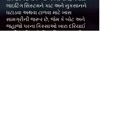
લાઇટિંગ સિસ્ટમને કાટ અને નુકસાનને
ઘટાડવા અથવા ટાળવા માટે ખાસ
સામગ્રીની જરૂર છે, જેમ કે બોટ અને
જહાજો પરના કિસ્સાઓ ખારા દરિયાઈ
પાણીના ટીપાઓથી પ્રતિકૂળ પ્રભાવિત
થાય છે જે તમારા સાધનોને કાટ કરી શકે છે
અને સમય જતાં ખામીયુક્ત અથવા
બિનસલાહભર્યા દેખાવમાં પરિણમે છે.
તો પછી ભલે તમે સ્પોટલાઇટ સિસ્ટમ,
ઇમરજન્સી લાઇટિંગ સિસ્ટમ્સ,
ઓટોમોટિવ લાઇટિંગ સિસ્ટમ્સ, સુશોભન
અથવા આર્કિટેક્ચરલ લાઇટિંગ સિસ્ટમ્સ,
બાયોલેબ માટે લાઇટિંગ અને લાઇટિંગ
ઇન્સ્ટ્રુમેન્ટ વિકસાવી રહ્યાં હોવ અથવા
અન્યથા, અમારા અભિપ્રાય માટે અમારો
સંપર્ક કરો. અમે સંભવતઃ તમને કંઈક
ઑફર કરી શકીએ જે તમારા પ્રોજેક્ટને
વધારશે, કાર્યક્ષમતા, સૌંદર્ય શાસ્ત્ર,
વિશ્વસનીયતામાં વધારો કરશે અને તમારી