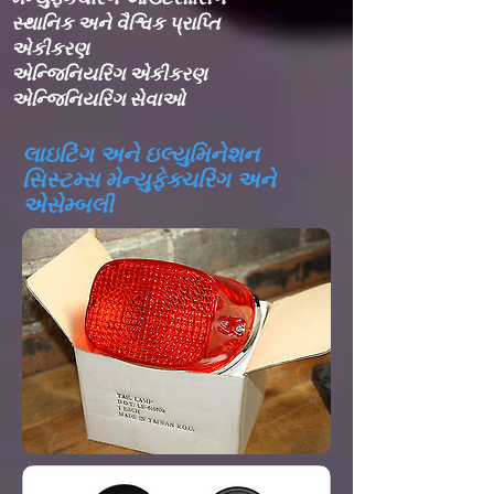
સ્થાનિક અને વૈશ્વિક પ્રાપ્તિ
એકીકરણ​
એન્જિનિયરિંગ એકીકરણ​
એન્જિનિયરિંગ સેવાઓ
લાઇટિંગ અને ઇલ્યુમિનેશન
સિસ્ટમ્સ મેન્યુફેક્ચરિંગ અને
એસેમ્બલી