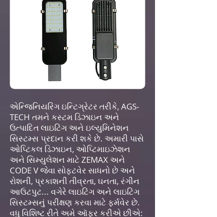
એન્જિનિયરિંગ ઇન્ટિગ્રેટર તરીકે, AGS-
TECH તમને કસ્ટમ ડિઝાઇન અને
ઉત્પાદિત લાઇટિંગ અને ઇલ્યુમિનેશન
સિસ્ટમ્સ પ્રદાન કરી શકે છે. અમારી પાસે
ઓપ્ટિકલ ડિઝાઇન, ઓપ્ટિમાઇઝેશન
અને સિમ્યુલેશન માટે ZEMAX અને
CODE V જેવા સોફ્ટવેર સાધનો છે અને
રોશની, પ્રકાશની તીવ્રતા, ઘનતા, રંગીન
આઉટપુટ... વગેરે લાઇટિંગ અને લાઇટિંગ
સિસ્ટમ્સનું પરીક્ષણ કરવા માટે ફર્મવેર છે.
વધુ વિશિષ્ટ રીતે અમે ઑફર કરીએ છીએ: