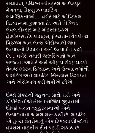
બચાવવા, ઇચ્છિત સ્પેક્ટ્રલ આઉટપુટ
મેળવવા, ડિફ્યુઝ લાઇટિંગ
લાક્ષણિકતાઓ.... વગેરે માટે ઓપ્ટિકલ
ડિઝાઇનમાં કુશળતા છે. અમે લિક્વિડ
લેવલ સેન્સર માટે મોટરસાઇકલ
હેડલેમ્પ્સ, ટેલલાઇટ્સ, દૃશ્યમાન વેવલેન્થ
પ્રિઝમ અને લેન્સ એસેમ્બલી જેવા
ઉત્પાદનો ડિઝાઇન અને ઉત્પાદિત કર્યા
છે.... વગેરે. તમારી જરૂરિયાતો અને
બજેટના આધારે અમે ઑફ-ધ-શેલ્ફ ઘટકો
તેમજ કસ્ટમ ડિઝાઇન અને ઉત્પાદનમાંથી
લાઇટિંગ અને લાઇટિંગ સિસ્ટમ્સ ડિઝાઇન
અને એસેમ્બલ કરી શકીએ છીએ.
ઉર્જા સંકટની ગહનતા સાથે, ઘરો અને
કોર્પોરેશનોએ તેમના રોજિંદા જીવનમાં
ઊર્જા બચત વ્યૂહરચનાઓ અને
ઉત્પાદનોનો અમલ શરૂ કર્યો છે. લાઇટિંગ
એ મુખ્ય ક્ષેત્રોમાંનું એક છે જ્યાં ઊર્જાનો
વપરાશ નાટકીય રીતે ઘટાડી શકાય છે.