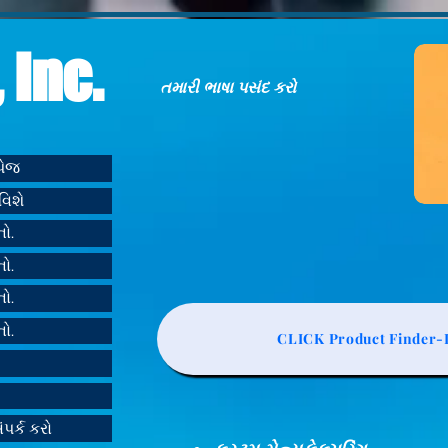
 Inc.
તમારી ભાષા પસંદ કરો
મપેજ
વિશે
નો.
નો.
નો.
નો.
CLICK Product Finder-L
ંપર્ક કરો