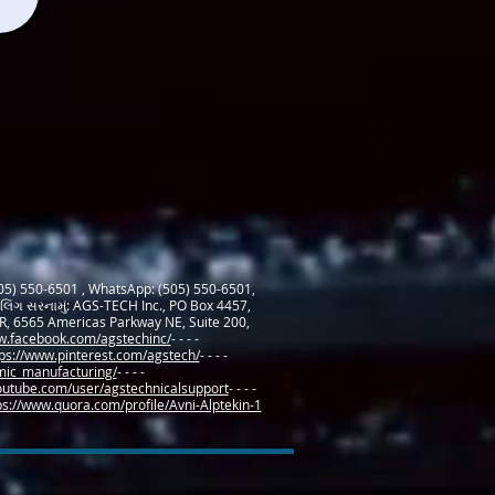
505) 550-6501 , WhatsApp: (505) 550-6501,
મેઇલિંગ સરનામું: AGS-TECH Inc., PO Box 4457,
R, 6565 Americas Parkway NE, Suite 200,
w.facebook.com/agstechinc/
- - - -
ps://www.pinterest.com/agstech/
- - - -
amic_manufacturing/
- - - -
outube.com/user/agstechnicalsupport
- - - -
ps://www.quora.com/profile/Avni-Alptekin-1