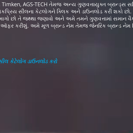
 Timken, AGS-TECH તેમજ અન્ય ગુણવત્તાયુક્ત બ્રાન્ડ્સ સહિ
લોકપ્રિય સીલના કેટલોગને ક્લિક અને ડાઉનલોડ કરી શકો છો. 
ાગો છો તે જથ્થા જણાવો અને અમે તમને ગુણવત્તામાં સમાન વૈ
ઇમ ઑફર કરીશું. અમે મૂળ બ્રાન્ડ નેમ તેમજ જેનરિક બ્રાન્ડ ન
 સીલ કેટેલોગ ડાઉનલોડ કરો