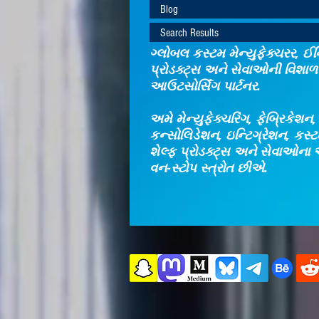
Blog
Search Results
ગ્લોબલ કસ્ટમ મેન્યુફેક્ચરર, ઈન્
પ્રોડક્ટ્સ અને સેવાઓની વિશાળ 
આઉટસોર્સિંગ પાર્ટનર.
અમે મેન્યુફેક્ચરિંગ, ફેબ્રિકેશન
કન્સોલિડેશન, ઇન્ટિગ્રેશન, કસ
શેલ્ફ પ્રોડક્ટ્સ અને સેવાઓના 
વન-સ્ટોપ સ્ત્રોત છીએ.