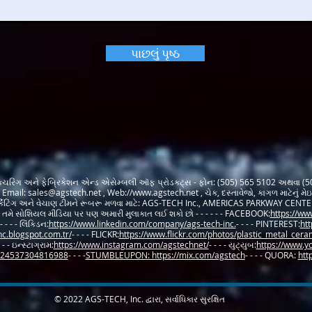
પાછલું પૃષ્ઠ
ક્ચરિંગ અને ફેબ્રિકેશન એન્ડ એસેમ્બલી ઑફ પ્રોડક્ટ્સ - ફોન: (505) 565 5102 અથવા (
, Email:
sales@agstech.net
, Web://
www.agstech.net
, ચેક, દસ્તાવેજો, કાગળ માટેનું 
કેટિંગ અને વેચાણ ટીમને રૂબરૂ મળવા માટે: AGS-TECH Inc., AMERICAS PARKWAY CENTE
તમે સોશિયલ મીડિયા પર પણ અમારી મુલાકાત લઈ શકો છો - - - - - - FACEBOOK:
https://ww
- - - - લિંક્ડિન:
https://www.linkedin.com/company/ags-tech-inc.
- - - - PINTEREST:
htt
nc.blogspot.com.tr/
- - - - FLICKR:
https://www.flickr.com/photos/plastic_metal_cer
- - - ઇન્સ્ટાગ્રામ:
https://www.instagram.com/agstechnet/
- - - - યુટ્યુબ:
https://www.y
6624537304816988
- - - -
STUMBLEUPON: https://mix.com/agstech
- - - - QUORA:
htt
© 2022 AGS-TECH, Inc. દ્વારા, સર્વાધિકાર સુરક્ષિત