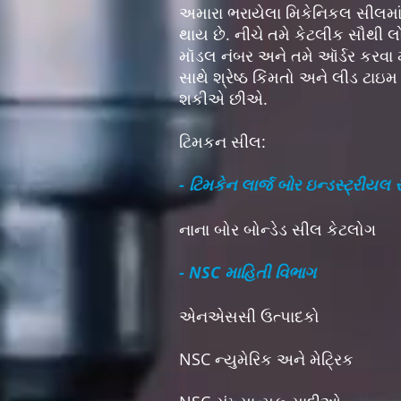
અમારા ભરાયેલા મિકેનિકલ સીલમાં
થાય છે. નીચે તમે કેટલીક સૌથી 
મૉડલ નંબર અને તમે ઑર્ડર કરવા મ
સાથે શ્રેષ્ઠ કિંમતો અને લીડ ટા
શકીએ છીએ.
ટિમકન સીલ:
- ટિમકેન લાર્જ બોર ઇન્ડસ્ટ્રીયલ
નાના બોર બોન્ડેડ સીલ કેટલોગ
- NSC માહિતી વિભાગ
એનએસસી ઉત્પાદકો
NSC ન્યુમેરિક અને મેટ્રિક