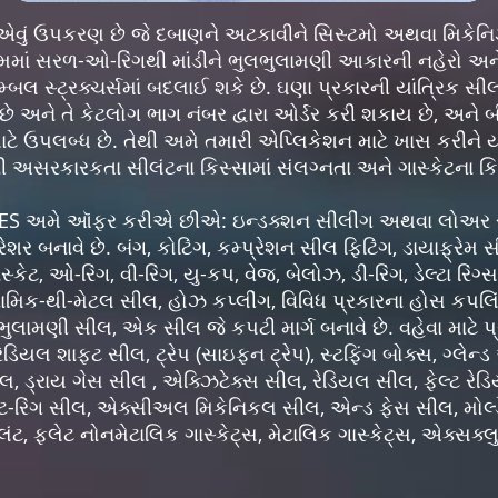
 ઉપકરણ છે જે દબાણને અટકાવીને સિસ્ટમો અથવા મિકેનિઝ
કામમાં સરળ-ઓ-રિંગથી માંડીને ભુલભુલામણી આકારની નહેરો અને સ
મ્બલ સ્ટ્રક્ચર્સમાં બદલાઈ શકે છે. ઘણા પ્રકારની યાંત્રિક 
 છે અને તે કેટલોગ ભાગ નંબર દ્વારા ઓર્ડર કરી શકાય છે, અને
ાટે ઉપલબ્ધ છે. તેથી અમે તમારી એપ્લિકેશન માટે ખાસ કરીને 
સરકારકતા સીલંટના કિસ્સામાં સંલગ્નતા અને ગાસ્કેટના કિ
S અમે ઑફર કરીએ છીએ: ઇન્ડક્શન સીલીંગ અથવા લોઅર સી
ેશર બનાવે છે. બંગ, કોટિંગ, કમ્પ્રેશન સીલ ફિટિંગ, ડાયાફ્રેમ 
ેટ, ઓ-રિંગ, વી-રિંગ, યુ-કપ, વેજ, બેલોઝ, ડી-રિંગ, ડેલ્ટા રિંગ્સ
ામિક-થી-મેટલ સીલ, હોઝ કપ્લીંગ, વિવિધ પ્રકારના હોસ કપલિંગ,
લામણી સીલ, એક સીલ જે કપટી માર્ગ બનાવે છે. વહેવા માટે પ્ર
િયલ શાફ્ટ સીલ, ટ્રેપ (સાઇફન ટ્રેપ), સ્ટફિંગ બોક્સ, ગ્લેન્ડ
લ, ડ્રાય ગેસ સીલ , એક્ઝિટેક્સ સીલ, રેડિયલ સીલ, ફેલ્ટ રેડ
ટ-રિંગ સીલ, એક્સીઅલ મિકેનિકલ સીલ, એન્ડ ફેસ સીલ, મોલ્ડે
ંટ, ફ્લેટ નોનમેટાલિક ગાસ્કેટ્સ, મેટાલિક ગાસ્કેટ્સ, એક્સક્