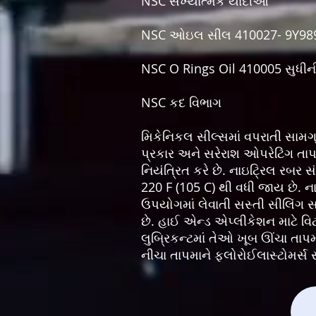
NSC સંખ્યાત્મક યાદીઓ
NSC ઓઇલ સીલ 410027- 9Y98
NSC O Rings Oil 410005 સુધીન
NSC કદ વિભાગ
મિકેનિકલ સીલ્સમાં વપરાતી સામગ્ર
પ્રકાર અને સરેરાશ ઓપરેટિંગ તાપ
નિયંત્રિત કરે છે. નાઇટ્રિલ રબર
220 F (105 C) થી વધી જાય છે. ના
ઉપયોગમાં લેવાતી સસ્તી સીલિંગ 
છે. હાઈ એન્ડ એપ્લીકેશન માટે 
લુબ્રિકન્ટમાં તેઓ ખૂબ ઊંચા તાપમ
નીચા તાપમાને ફ્લોરોઈલાસ્ટોમર્