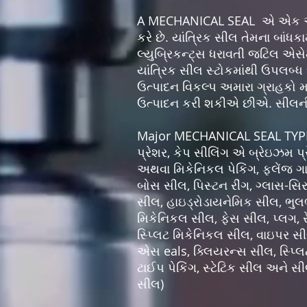
A MECHANICAL SEAL એ એક એવું
કરે છે. યાંત્રિક સીલ તેમના બાંધ
લ્યુબ્રિકન્ટ્સ ધરાવતી જટિલ એસે
યાંત્રિક સીલ સ્ટોકમાંથી ઉપલબ્ધ
ઉત્પાદન વિકલ્પ અમારા ગ્રાહકો મ
ઉત્પાદન કરી શકીએ છીએ. સીલની અ
Major MECHANICAL SEAL TYPE
પ્રેશર, કેપ સીલિંગ એ બ્રેઇઝમ પ્ર
અથવા મિકેનિકલ પેકિંગ, ફ્લેંજ ગાસ્ક
બોસ સીલ, પિસ્ટન રીંગ, ગ્લાસ-સિર
સીલ, હાઇડ્રોડાયનેમિક સીલ, ભુલભુ
મિકેનિકલ સીલ, ફેસ સીલ, પ્લગ, રેડ
સ્પ્લિટ મિકેનિકલ સીલ, વાઇપર સી
એસ eals, ક્લિયરન્સ સીલ, સ્પ્લિ
ટાઈપ પેકિંગ, સ્ટેટિક સીલ અને સીલ
સીલ)