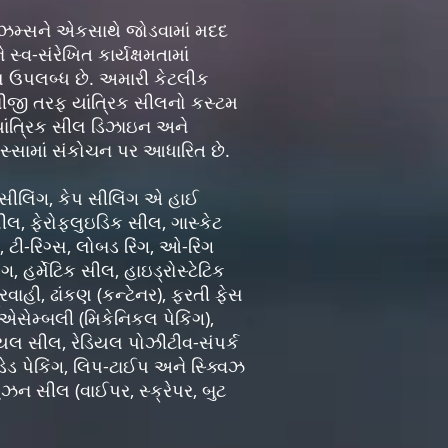
મ્સને એકસાથે જોડવામાં મદદ
્વ-સંરેખિત કાર્યક્ષમતામાં
સીલ ઉપલબ્ધ છે. અમારી કેટલીક
 બીજી તરફ યાંત્રિક સીલનો કસ્ટમ
યાંત્રિક સીલ ડિઝાઇન અને
સ્સામાં સંકોચન પર આધારિત છે.
લિંગ, કેપ સીલિંગ એ હાઈ
સીલ, ફેરોફ્લુઇડિક સીલ, ગાસ્કેટ
, ટી-રિંગ્સ, લોબડ રિંગ, ઓ-રિંગ
 હર્મેટિક સીલ, હાઇડ્રોસ્ટેટિક
વાહી, ઢાંકણ (કન્ટેનર), ફરતી ફેસ
 એસેમ્બલી (મિકેનિકલ પેકિંગ),
િયલ સીલ, રેડિયલ પોઝીટીવ-સંપર્ક
ડ પેકિંગ, લિપ-ટાઈપ અને સ્ક્વિઝ
લુઝન સીલ (વાઈપર, સ્ક્રેપર, બુટ