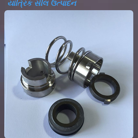
યાંત્રિક સીલ ઉત્પાદન