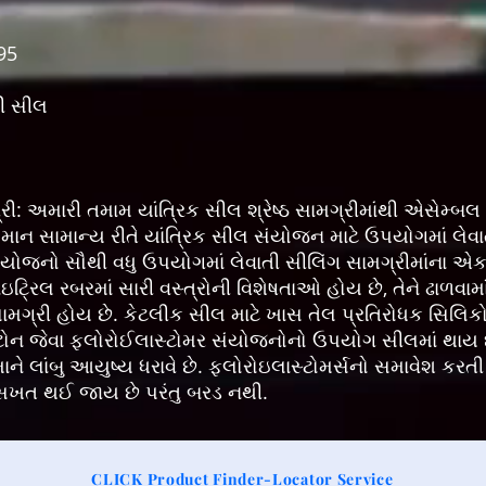
95
ી સીલ
ી: અમારી તમામ યાંત્રિક સીલ શ્રેષ્ઠ સામગ્રીમાંથી એસેમ્બલ 
માન સામાન્ય રીતે યાંત્રિક સીલ સંયોજન માટે ઉપયોગમાં લેવા
 સંયોજનો સૌથી વધુ ઉપયોગમાં લેવાતી સીલિંગ સામગ્રીમાંના એક
ઇટ્રિલ રબરમાં સારી વસ્ત્રોની વિશેષતાઓ હોય છે, તેને ઢાળવા
સામગ્રી હોય છે. કેટલીક સીલ માટે ખાસ તેલ પ્રતિરોધક સિલિ
વિટોન જેવા ફ્લોરોઈલાસ્ટોમર સંયોજનોનો ઉપયોગ સીલમાં થ
ાને લાંબુ આયુષ્ય ધરાવે છે. ફ્લોરોઇલાસ્ટોમર્સનો સમાવેશ કરતી
સ સખત થઈ જાય છે પરંતુ બરડ નથી.
CLICK Product Finder-Locator Service