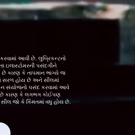
કરવામાં આવી છે. લુબ્રિકન્ટનો
તા ઇલાસ્ટોમરની પસંદગીને
 છે કારણ કે તાપમાન ભાગ્યે જ
માં સરળ હોય છે અને સીલમાં
કોન સંયોજનો પસંદ કરવામાં આવે
ાય છે કારણ કે લગભગ કોઈપણ
 સીલ જો કે કિંમતમાં વધુ હોય છે.