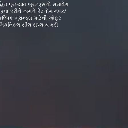
ત પ્રખ્યાત બ્રાન્ડ્સનો સમાવેશ
કૃપા કરીને અમને કેટલોગ નંબર/
કલ્પિક બ્રાન્ડ્સ માટેની ઑફર
ેમ મિકેનિકલ સીલ સપ્લાય કરી