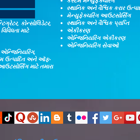
કસ્ટમ મેન્યુફેક્ચરિંગ
સ્થાનિક અને વૈશ્વિક કરાર ઉત્પ
મેન્યુફેક્ચરિંગ આઉટસોર્સિંગ
સ્થાનિક અને વૈશ્વિક પ્રાપ્તિ
ટિગ્રેટર, કોન્સોલિડેટર,
વિવિધતા માટે
એકીકરણ​
એન્જિનિયરિંગ એકીકરણ​
એન્જિનિયરિંગ સેવાઓ
, એન્જિનિયરિંગ,
્ટમ ઉત્પાદિત અને ઑફ-
આઉટસોર્સિંગ માટે તમારા