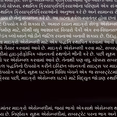
ચ્ચે ચોક્કસ, સ્થાનિક ક્રિયાપ્રતિક્રિયાઓના પરિણામે એક સંગ
 સ્થાનિક ક્રિયાપ્રતિક્રિયાઓનો અનુભવ કરે છે અને સામાન્ય 
ડાય છે તેનું સંચાલન કરે છે. આ ઘટના સ્કેલ-સ્વતંત્ર હોવા છત
ાટે ઉપયોગ કરી શકાય છે, અમારું ધ્યાન માઇક્રો સેલ્ફ એસેમ્બ
િર્માણ માટે, સૌથી વધુ આશાસ્પદ વિચારો પૈકી એક સ્વ-વિધાન
િલ્ડિંગ બ્લોક્સને જોડીને જટિલ રચનાઓ બનાવી શકાય છે. ઉદ
ા માઇક્રો એસેમ્બલી માટે એક પદ્ધતિ સ્થાપિત કરવામાં આવી છે
થે તૈયાર કરવામાં આવે છે. માઇક્રો એસેમ્બલી કરવા માટે, સબસ્ટ્
માં હાઇડ્રોફોબિક બંધનકર્તા સ્થળોને ભીની કરે છે. પછી સૂક્ષ્
ળો પર એસેમ્બલ કરવામાં આવે છે. તેનાથી પણ વધુ, ચોક્કસ સબસ્ટ
ેમિકલ પદ્ધતિનો ઉપયોગ કરીને ઇચ્છિત બંધનકર્તા સાઇટ્સ પર માઇ
યોગ કરીને, સૂક્ષ્મ ઘટકોના વિવિધ બેચને એક જ સબસ્ટ્રેટમાં
િયા પછી, માઇક્રો એસેમ્બલ ઘટકો માટે વિદ્યુત જોડાણ સ્થાપિત 
સમાંતર માઇક્રો એસેમ્બલીમાં, જ્યાં ભાગો એકસાથે એસેમ્બલ થા
ય છે. નિર્ણાયક સૂક્ષ્મ એસેમ્બલીમાં, સબસ્ટ્રેટ પરના ભાગ અને 