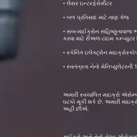
• લેસર ઇન્ટરફેરોમીટર
• બળ પ્રતિસાદ માટે તાણ ગેજ
• સબ-માઈક્રોન સહિષ્ણુતાવાળા ભા
કરવા માટે રીઅલ-ટાઇમ કમ્પ્યુટ
• સ્કેનિંગ ઇલેક્ટ્રોન માઇક્રોસ્
• સ્વતંત્રતા નેનો મેનિપ્યુલેટરની 
અમારી સ્વચાલિત માઇક્રો એસેમ્
ઘટકો મૂકી શકે છે. અમારી માઇક્
અહીં છીએ.
માઈક્રો અને નેનો સેલ્ફ એસેમ્બલ