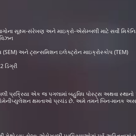
ગોના સૂક્ષ્મ-સંરેખણ અને માઇક્રો-એસેમ્બલી માટે સર્વો મિકેનિ
ર વિઝન
કોપ (SEM) અને ટ્રાન્સમિશન ઇલેક્ટ્રોન માઇક્રોસ્કોપ (TEM)
12 ડિગ્રી
બલી પ્રક્રિયા એક જ પગલામાં બહુવિધ પોસ્ટ્સ અથવા સ્થાન
રોમેનીપ્યુલેશન ક્ષમતાઓ પ્રચંડ છે. અમે તમને બિન-માનક અસા
ી મેથોડ્સ: સેલ્ફ-એસેમ્બલી પ્રક્રિયાઓમાં પૂર્વ-અસ્તિત્વમાં