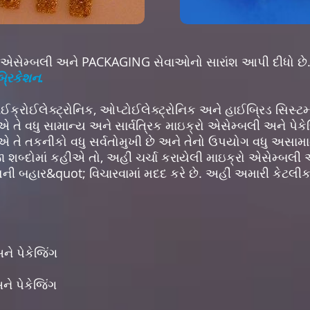
એસેમ્બલી અને PACKAGING સેવાઓનો સારાંશ આપી દીધો છે
બ્રિકેશન.
ાઈક્રોઈલેક્ટ્રોનિક, ઓપ્ટોઈલેક્ટ્રોનિક અને હાઈબ્રિડ સિસ્
ે વધુ સામાન્ય અને સાર્વત્રિક માઇક્રો એસેમ્બલી અને પેકેજ
છીએ તે તકનીકો વધુ સર્વતોમુખી છે અને તેનો ઉપયોગ વધુ અસા
ા શબ્દોમાં કહીએ તો, અહીં ચર્ચા કરાયેલી માઇક્રો એસેમ્બલી
ની બહાર&quot; વિચારવામાં મદદ કરે છે. અહીં અમારી કેટલ
ને પેકેજિંગ
ને પેકેજિંગ