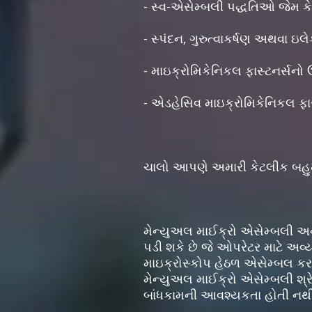
- સ્વ-એસેમ્બલી પદ્ધતિઓ જેમ કે
- સ્પંદન, ગુરુત્વાકર્ષણ અથવા ઇ
- માઇક્રોમિકેનિકલ ફાસ્ટનર્સન
- એડહેસિવ માઇક્રોમિકેનિકલ ફાસ
ચાલો આપણે અમારી કેટલીક બહુમ
મેન્યુઅલ માઈક્રો એસેમ્બલી અન
પડી શકે છે જે ઓપરેટર માટે અવ્ય
માઇક્રોસ્કોપ હેઠળ એસેમ્બલ કરવા
મેન્યુઅલ માઈક્રો એસેમ્બલી શ્ર
બાંધકામની આવશ્યકતા હોતી નથ