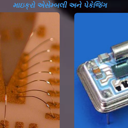
માઇક્રો એસેમ્બલી અને પેકેજિંગ