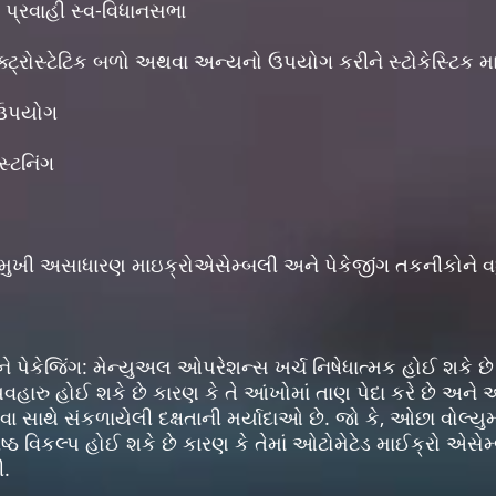
 પ્રવાહી સ્વ-વિધાનસભા
લેક્ટ્રોસ્ટેટિક બળો અથવા અન્યનો ઉપયોગ કરીને સ્ટોકેસ્ટિક 
ો ઉપયોગ
્ટનિંગ
ુખી અસાધારણ માઇક્રોએસેમ્બલી અને પેકેજીંગ તકનીકોને વધ
ે પેકેજિંગ: મેન્યુઅલ ઓપરેશન્સ ખર્ચ નિષેધાત્મક હોઈ શકે 
વહારુ હોઈ શકે છે કારણ કે તે આંખોમાં તાણ પેદા કરે છે અને 
 સાથે સંકળાયેલી દક્ષતાની મર્યાદાઓ છે. જો કે, ઓછા વોલ્યુ
ેષ્ઠ વિકલ્પ હોઈ શકે છે કારણ કે તેમાં ઓટોમેટેડ માઈક્રો એસ
ી.