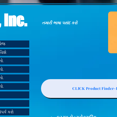
 Inc.
તમારી ભાષા પસંદ કરો
મપેજ
વિશે
નો.
નો.
નો.
નો.
CLICK Product Finder-L
ંપર્ક કરો