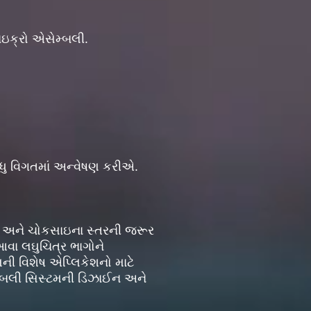
માઇક્રો એસેમ્બલી.
ુ વિગતમાં અન્વેષણ કરીએ.
છે અને ચોકસાઇના સ્તરની જરૂર
આવા લઘુચિત્ર ભાગોને
મની વિશેષ એપ્લિકેશનો માટે
ેમ્બલી સિસ્ટમની ડિઝાઈન અને