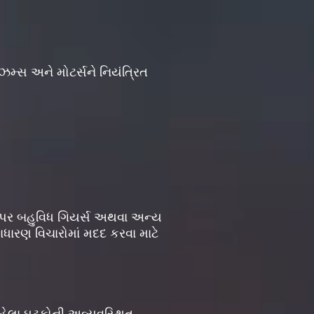
ઝમ્સ અને મોટર્સને નિયંત્રિત
ો પર બહુવિધ ગિયર્સ અથવા અન્ય
ધારણ વિચારોમાં મદદ કરવા માટે
 રહેલા ઘટકોની અવ્યવસ્થિત