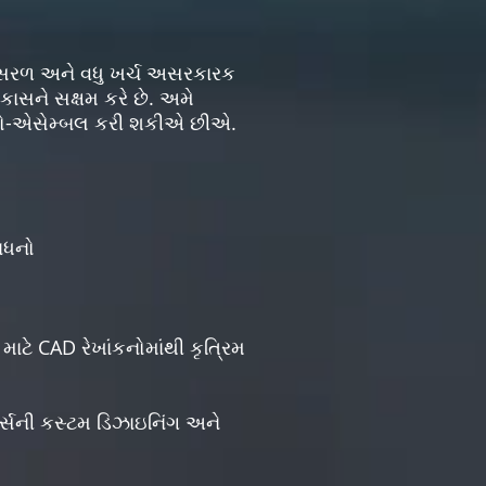
ે સરળ અને વધુ ખર્ચ અસરકારક
કાસને સક્ષમ કરે છે. અમે
્રો-એસેમ્બલ કરી શકીએ છીએ.
ાધનો
માટે CAD રેખાંકનોમાંથી કૃત્રિમ
ટર્સની કસ્ટમ ડિઝાઇનિંગ અને