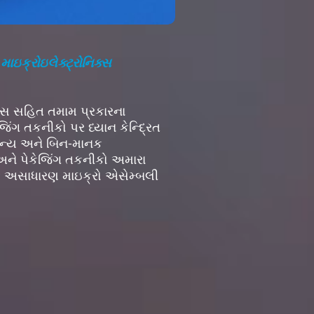
.
માઇક્રોઇલેક્ટ્રોનિક્સ
ટમ્સ સહિત તમામ પ્રકારના
િંગ તકનીકો પર ધ્યાન કેન્દ્રિત
માન્ય અને બિન-માનક
 અને પેકેજિંગ તકનીકો અમારા
ીક અસાધારણ માઇક્રો એસેમ્બલી