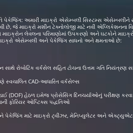
ે પેકેજિંગ: અમારી માઇક્રો એસેમ્બલી સિસ્ટમ્સ એસેમ્બલીન
 છે, જે માઇક્રો મશીન ટેક્નોલોજી માટે નવી એપ્લિકેશનના વિ
ે માઇક્રોન લેવલના પરિમાણોમાં ઉપકરણો અને ઘટકોને માઇક
ાઇક્રો એસેમ્બલી અને પેકેજિંગ સાધનો અને ક્ષમતાઓ છે:
શન સાથે રોબોટિક વર્કસેલ સહિત ટોચના ઉત્તમ ગતિ નિયંત્રણ સ
ણપણે સ્વચાલિત CAD-આધારિત વર્કસેલ્સ
ંડાઈ (DOF) હેઠળ ઇમેજ પ્રોસેસિંગ દિનચર્યાઓનું પરીક્ષણ કરવા 
વાની ફોરિયર ઓપ્ટિક્સ પદ્ધતિઓ
પેકેજિંગ માટે માઇક્રો ટ્વીઝર, મેનિપ્યુલેટર અને એક્ટ્યુએ