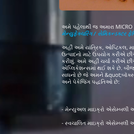
અમે પહેલાથી જ અમારા MICRO 
મેન્યુફેક્ચરિંગ / સેમિકન્ડક્ટર ફે
અહીં અમે યાંત્રિક, ઓપ્ટિકલ, મ
ઉત્પાદનો માટે ઉપયોગ કરીએ છીએ ત
કરીશું. અમે અહીં ચર્ચા કરીએ 
એપ્લિકેશન્સમાં થઈ શકે છે. બીજ
સાધનો છે જે અમને &quot;બૉક્સ
અને પેકેજિંગ પદ્ધતિઓ છે:
- મેન્યુઅલ માઇક્રો એસેમ્બલી અ
- સ્વચાલિત માઇક્રો એસેમ્બલી અ