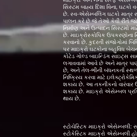
સિસ્ટમ બાહ્ય દિશા વિના, ઘટકો વ
છે. સ્વ-એસેમ્બલિંગ ઘટકો માત્ર
પાલન કરે છે જે તેઓ કેવી રીતે જો
નિર્માણ અને ઉત્પાદન સિસ્ટમો મ
છે. માઇક્રોસ્કોપિક ઉપકરણોના ન
કરવાનો છે. કુદરતી સંજોગોમાં બ
પર માઇક્રો ઘટકોના બહુવિધ બેચન
કોટેડ ગોલ્ડ બાઇન્ડિંગ સાઇટ્સ સા
લગાવવામાં આવે છે અને માત્ર પાણી
છે, અને તેલ-ભીની બંધનકર્તા સ્થ
નિષ્ક્રિય કરવા માટે ઇલેક્ટ્રોક
શકાય છે. આ તકનીકનો વારંવાર ઉપ
શકાય છે. માઇક્રો એસેમ્બલ પ્રક્ર
થાય છે.
સ્ટોચેસ્ટિક માઇક્રો એસેમ્બલી: 
સ્ટોકેસ્ટિક માઇક્રો એસેમ્બલી હો