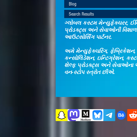
Blog
Search Results
ગ્લોબલ કસ્ટમ મેન્યુફેક્ચરર, ઈન્
પ્રોડક્ટ્સ અને સેવાઓની વિશાળ 
આઉટસોર્સિંગ પાર્ટનર.
અમે મેન્યુફેક્ચરિંગ, ફેબ્રિકેશન
કન્સોલિડેશન, ઇન્ટિગ્રેશન, કસ
શેલ્ફ પ્રોડક્ટ્સ અને સેવાઓના 
વન-સ્ટોપ સ્ત્રોત છીએ.