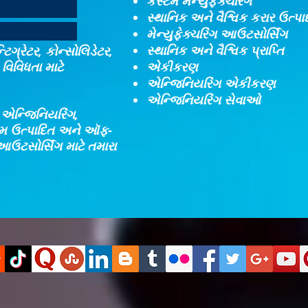
કસ્ટમ મેન્યુફેક્ચરિંગ
સ્થાનિક અને વૈશ્વિક કરાર ઉત્પ
મેન્યુફેક્ચરિંગ આઉટસોર્સિંગ
સ્થાનિક અને વૈશ્વિક પ્રાપ્તિ
ટિગ્રેટર, કોન્સોલિડેટર,
વિવિધતા માટે
એકીકરણ​
એન્જિનિયરિંગ એકીકરણ​
એન્જિનિયરિંગ સેવાઓ
, એન્જિનિયરિંગ,
્ટમ ઉત્પાદિત અને ઑફ-
આઉટસોર્સિંગ માટે તમારા