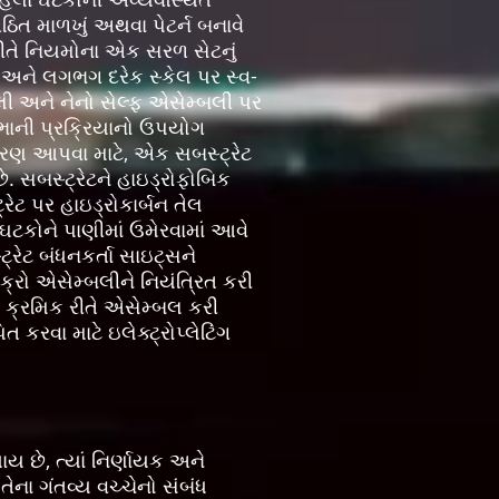
ઠિત માળખું અથવા પેટર્ન બનાવે
રીતે નિયમોના એક સરળ સેટનું
ાં અને લગભગ દરેક સ્કેલ પર સ્વ-
લી અને નેનો સેલ્ફ એસેમ્બલી પર
સભાની પ્રક્રિયાનો ઉપયોગ
ાહરણ આપવા માટે, એક સબસ્ટ્રેટ
. સબસ્ટ્રેટને હાઇડ્રોફોબિક
રેટ પર હાઇડ્રોકાર્બન તેલ
મ ઘટકોને પાણીમાં ઉમેરવામાં આવે
્રેટ બંધનકર્તા સાઇટ્સને
ક્રો એસેમ્બલીને નિયંત્રિત કરી
 ક્રમિક રીતે એસેમ્બલ કરી
કરવા માટે ઇલેક્ટ્રોપ્લેટિંગ
ય છે, ત્યાં નિર્ણાયક અને
તેના ગંતવ્ય વચ્ચેનો સંબંધ