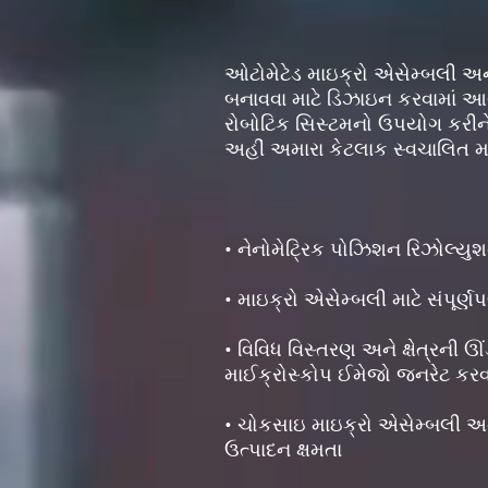
ઓટોમેટેડ માઇક્રો એસેમ્બલી અન
બનાવવા માટે ડિઝાઇન કરવામાં આવી
રોબોટિક સિસ્ટમનો ઉપયોગ કરીન
અહીં અમારા કેટલાક સ્વચાલિત મ
• નેનોમેટ્રિક પોઝિશન રિઝોલ્યુ
• માઇક્રો એસેમ્બલી માટે સંપૂર્
• વિવિધ વિસ્તરણ અને ક્ષેત્રની ઊ
માઈક્રોસ્કોપ ઈમેજો જનરેટ કર
• ચોકસાઇ માઇક્રો એસેમ્બલી અને 
ઉત્પાદન ક્ષમતા