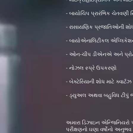
- બાયોચિપ પ્રારંભિક ચેતવણી 
- રાસાયણિક પ્રજાતિઓની શો
- બાયોએનાલિટીકલ એપ્લિકેશ
- ઓન-ચીપ ડીએનએ અને પ્રોટ
- નોઝલ સ્પ્રે ઉપકરણો
- બેક્ટેરિયાની શોધ માટે ક્વાર્
- ડ્યુઅલ અથવા બહુવિધ ટીપું
અમારા ડિઝાઇન એન્જિનિયરો પા
પરીક્ષણનો ઘણા વર્ષોનો અનુભવ છ