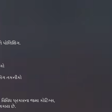
ે પોલિશિંગ.
ીકો
સિંગ તકનીકો
 વિવિધ પ્રકારના જમા કોટિંગ્સ,
 શકાય છે.