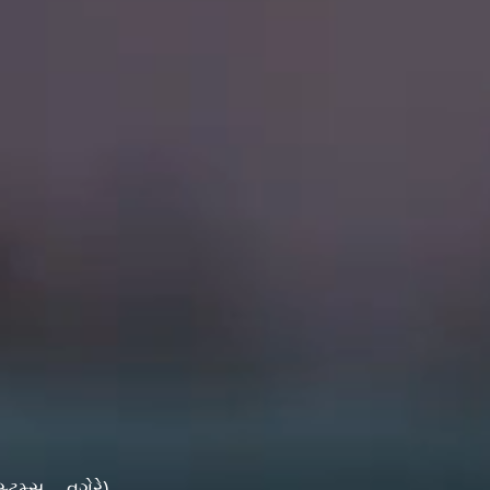
ટમ્સ... વગેરે)