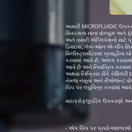
અમારી MICROFLUIDIC ઉપકરણ
સિસ્ટમના નાના વોલ્યુમ અને ફે
અને તમારી એપ્લિકેશનો માટે પ
ડિવાઇસ, લેબ-ઓન-એ-ચીપ સિસ્ટ
મિલીસ્ટ્રામીટરમાં પ્રવાહીના 
કરવામાં આવે છે, અલગ કરવામાં 
આવે છે અને નિયંત્રિત કરવામાં
અથવા નિષ્ક્રિય રીતે કેશિલરી
તેમજ નમૂના અને રીએજન્ટ વોલ
ચિપ પર લઘુચિત્ર કરવામાં આવે 
માઇક્રોફ્લુઇડિક ઉપકરણો અને
- એક ચિપ પર પ્રયોગશાળાઓ