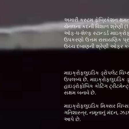
અમારી કસ્ટમ ફેબ્રિકેશન ક્ષમ
ચેનલના કદની વિશાળ શ્રેણી (1
ઑફ-ધ-શેલ્ફ સ્ટાન્ડર્ડ માઇક્ર
ઉપકરણો ઉત્તમ રાસાયણિક પ્રતિ
ઉચ્ચ દબાણની શ્રેણી ઓફર કરે 
માઇક્રોફ્લુઇડિક ડ્રોપલેટ ચિ
ઉપલબ્ધ છે. માઇક્રોફ્લુઇડિક ડ્
હાઇડ્રોફોબિક કોટિંગ ટ્રીટમેન્
સક્ષમ બનાવે છે.
માઇક્રોફ્લુઇડિક મિક્સર ચિપ્સ:
ગતિશાસ્ત્ર, નમૂનાનું મંદન, 
આપે છે.