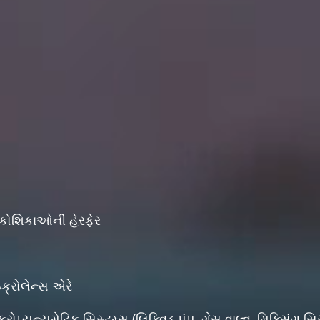
 કોશિકાઓની હેરફેર
ક્રોલેન્સ એરે
ોપ્યુન્યુમેટિક સિસ્ટમ્સ (લિક્વિડ પંપ, ગેસ વાલ્વ, મિક્સિંગ સિસ્