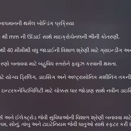
 તાપમાનની થર્મલ બોન્ડિંગ પ્રક્રિયા
m થી mm ની ઊંડાઈ સાથે માઇક્રોચેનલની ભીની કોતરણી.
ી 40 મીમીથી વધુ જાડાઈની વિશાળ શ્રેણી માટે ગ્રાઇન્ડીંગ અન
ણો બનાવવા માટે બહુવિધ સ્તરોને ફ્યુઝ કરવાની ક્ષમતા.
ટે યોગ્ય ડ્રિલિંગ, ડાઇસિંગ અને અલ્ટ્રાસોનિક મશીનિંગ તકન
ઇન્ટરકનેક્ટિબિલિટી માટે ચોક્કસ ધાર જોડાણ સાથે નવીન ડાઇ
રર્સ અને ઈલેક્ટ્રોડ જેવી સુવિધાઓની વિશાળ શ્રેણી બનાવવા માટે
િનમ, સોનું, તાંબુ અને ટાઇટેનિયમ જેવી ધાતુઓ સાથે સ્ફટર કરી