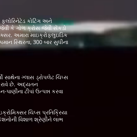
્લોરિનેટેડ કોટિંગ અને
વી કે ગોળ ક્રોસ જેવી સેંકડો
િક્સર. અમારા માઇક્રોફ્લુઇડિક
પમાન સ્થિરતા, 300 બાર સુધીના
 સાથેના ગ્લાસ ડ્રોપલેટ ચિપ્સ
 ધરાવે છે. અદ્યતન
ન-પાણીના ટીપાં ઉત્પન્ન કરવા
ઇક્રોમિક્સર ચિપ્સ પ્રતિક્રિયા
કેશનોની વિશાળ શ્રેણીને લાભ