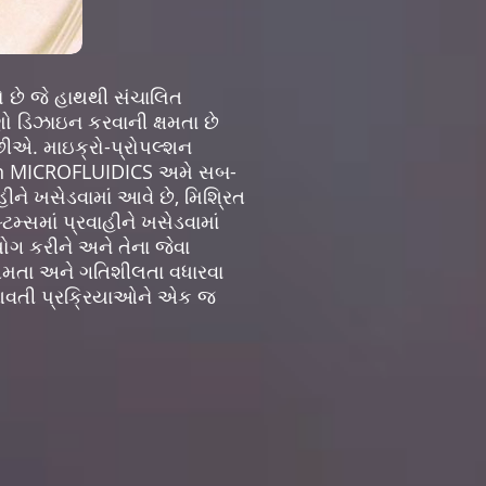
ે જે હાથથી સંચાલિત
ણો ડિઝાઇન કરવાની ક્ષમતા છે
છીએ. માઇક્રો-પ્રોપલ્શન
. In MICROFLUIDICS અમે સબ-
ીને ખસેડવામાં આવે છે, મિશ્રિત
મ્સમાં પ્રવાહીને ખસેડવામાં
યોગ કરીને અને તેના જેવા
્ષમતા અને ગતિશીલતા વધારવા
ં આવતી પ્રક્રિયાઓને એક જ