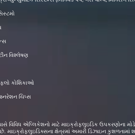
સિસ્ટમો
ધ
ન્સ
ીન વિશ્લેષણ
ટઝ ફ્લો કોશિકાઓ
 જનરેશન ચિપ્સ
સે વિવિધ એપ્લિકેશનો માટે માઇક્રોફ્લુઇડિક ઉપકરણોના મોડે
ે. માઇક્રોફ્લુઇડિક્સના ક્ષેત્રમાં અમારી ડિઝાઇન કુશળતામાં શ