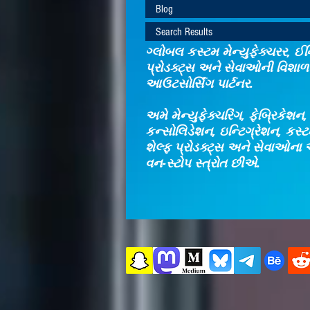
Blog
Search Results
ગ્લોબલ કસ્ટમ મેન્યુફેક્ચરર, ઈન્
પ્રોડક્ટ્સ અને સેવાઓની વિશાળ 
આઉટસોર્સિંગ પાર્ટનર.
અમે મેન્યુફેક્ચરિંગ, ફેબ્રિકેશન
કન્સોલિડેશન, ઇન્ટિગ્રેશન, કસ
શેલ્ફ પ્રોડક્ટ્સ અને સેવાઓના 
વન-સ્ટોપ સ્ત્રોત છીએ.