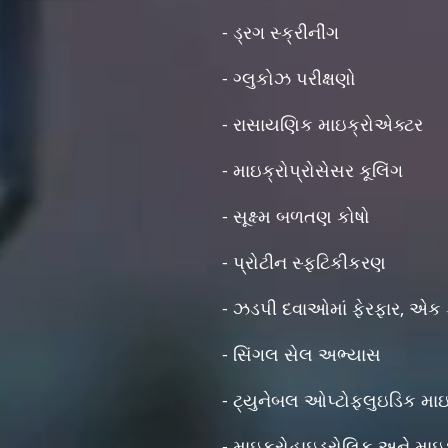
- ડ્રગ સ્ક્રીનીંગ
- ગ્લુકોઝ પરીક્ષણો
- રાસાયણિક માઇક્રોએક્ટર
- માઇક્રોપ્રોસેસર કૂલિંગ
- સૂક્ષ્મ બળતણ કોષો
- પ્રોટીન સ્ફટિકીકરણ
- ઝડપી દવાઓમાં ફેરફાર, એક
- સિંગલ સેલ અભ્યાસ
- ટ્યુનેબલ ઓપ્ટોફ્લુઇડિક માઇ
- માઇક્રોહાઇડ્રોલિક અને માઇક્ર