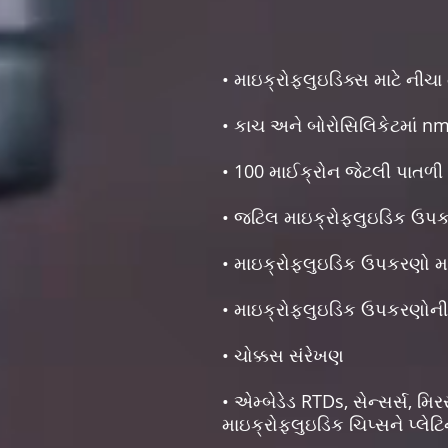
• માઇક્રોફ્લુઇડિક્સ માટે નીચા
• કાચ અને બોરોસિલિકેટમાં n
• 100 માઈક્રોન જેટલી પાતળી થ
• જટિલ માઇક્રોફ્લુઇડિક ઉપકર
• માઇક્રોફ્લુઇડિક ઉપકરણો મા
• માઇક્રોફ્લુઇડિક ઉપકરણોની 
• ચોક્કસ સંરેખણ
• એમ્બેડેડ RTDs, સેન્સર્સ, મિ
માઇક્રોફ્લુઇડિક ચિપ્સને પ્લેટ