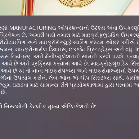
ો MANUFACTURING ઓપરેશન્સનો ઉદ્દેશ્ય એવા ઉપકરણો છ
બ્રિકેશન છે. અમારી પાસે તમારા માટે માઇક્રોફ્લુઇડિક ઉપકર
્રોટોટાઇપિંગ અને માઇક્રોમેન્યુફેક્ચરિંગ કસ્ટમ ઓફર કરીએ 
મ્સ, માઇક્રો-થર્મલ ડિવાઇસ, ઇંકજેટ પ્રિન્ટહેડ્સ અને વધુ
ચોક્કસ નિયંત્રણ અને મેનીપ્યુલેશનનો સામનો કરવો પડશે. પ્રવાહ
આવે છે અને પ્રક્રિયા કરવામાં આવે છે. માઇક્રોફ્લુઇડિક સિસ્ટ
 આવે છે કાં તો નાના માઇક્રોપમ્પ્સ અને માઇક્રોવાલ્વ્સનો ઉપ
 દળોનો ઉપયોગ કરીને. લેબ-ઓન-એ-ચીપ સિસ્ટમ્સ સાથે, કાર્યક
્યુમ ઘટાડવા માટે સામાન્ય રીતે પ્રયોગશાળામાં હાથ ધરવામા
છે.
 સિસ્ટમોની કેટલીક મુખ્ય એપ્લિકેશનો છે: