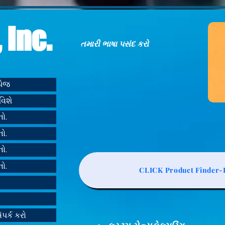
 Inc.
તમારી ભાષા પસંદ કરો
મપેજ
વિશે
નો.
નો.
નો.
નો.
CLICK Product Finder-L
ંપર્ક કરો