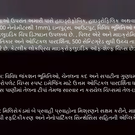
તાઓ ઉપરાંત અમારી પાસે હાઇડ્રોફોબિક, હાઇડ્રોફિલિક અથવા ફ
00 નેનોમીટરથી 1mm), ઇનપુટ્સ, આઉટપુટ, વિવિધ ભૂમિતિઓ જે
ોફ્લુઇડિક ચિપ ડિઝાઇન ઉપલબ્ધ છે. , પિલર એરે અને માઇક્રોમ
કાર અને ઓપ્ટિકલ પારદર્શિતા, 500 સેન્ટિગ્રેડ સુધી ઉચ્ચ તા
છે. કેટલીક લોકપ્રિય માઇક્રોફ્લુઇડિક ઑફ-શેલ્ફ ચિપ્સ છે:
પ્સ: વિવિધ જંકશન ભૂમિતિઓ, ચેનલના કદ અને સપાટીના ગુણધર્મો
રોપલેટ ચિપ્સ સ્પષ્ટ ઇમેજિંગ માટે ઉત્તમ ઓપ્ટિકલ પારદર્શિતા
ટ્સ પાણીમાં તેલના ટીપાં તેમજ સારવાર ન કરાયેલ ચિપ્સમાં તેલ-ઇ
 મિલિસેકંડમાં બે પ્રવાહી પ્રવાહોના મિશ્રણને સક્ષમ કરીને, મા
ઝડપી સ્ફટિકીકરણ અને નેનોપાર્ટિકલ સિન્થેસિસ સહિતની એપ્લિ