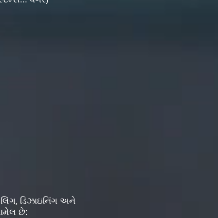
લિંગ, ડિઝાઇનિંગ અને
ામેલ છે: