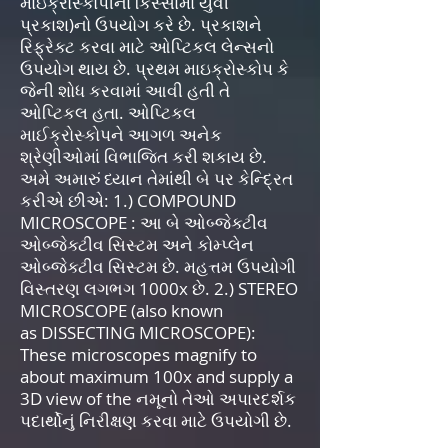
માઇક્રોસ્કોપીના કિસ્સામાં યુવી
પ્રકાશ)નો ઉપયોગ કરે છે. પ્રકાશને
રિફ્રેક્ટ કરવા માટે ઓપ્ટિકલ લેન્સનો
ઉપયોગ થાય છે. પ્રથમ માઇક્રોસ્કોપ કે
જેની શોધ કરવામાં આવી હતી તે
ઓપ્ટિકલ હતા. ઓપ્ટિકલ
માઈક્રોસ્કોપને આગળ અનેક
શ્રેણીઓમાં વિભાજિત કરી શકાય છે.
અમે અમારું ધ્યાન તેમાંથી બે પર કેન્દ્રિત
કરીએ છીએ: 1.) COMPOUND
MICROSCOPE : આ બે ઓબ્જેક્ટીવ
ઓબ્જેક્ટીવ સિસ્ટમ અને કોમ્પ્લેન
ઓબ્જેક્ટીવ સિસ્ટમ છે. મહત્તમ ઉપયોગી
વિસ્તરણ લગભગ 1000x છે. 2.) STEREO
MICROSCOPE (also known
as DISSECTING MICROSCOPE):
These microscopes magnify to
about maximum 100x and supply a
3D view of the નમૂનો તેઓ અપારદર્શક
પદાર્થોનું નિરીક્ષણ કરવા માટે ઉપયોગી છે.