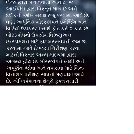
લેન્સ દ્વારા બનાવવામાં આવે છે, જે
આઈપીસ દ્વારા વિસ્તૃત થાય છે અને
દર્શકની આંખ સમક્ષ રજૂ કરવામાં આવે છે.
ઘણા આધુનિક બોરસ્કોપને ઇમેજિંગ અને
વિડિયો ઉપકરણો સાથે ફીટ કરી શકાય છે.
બોરસ્કોપનો ઉપયોગ વિઝ્યુઅલ
ઇન્સ્પેક્શન માટે ફાઇબરસ્કોપની જેમ જ
કરવામાં આવે છે જ્યાં નિરીક્ષણ કરવા
માટેનો વિસ્તાર અન્ય માધ્યમો દ્વારા
અગમ્ય હોય છે. બોરસ્કોપને ખામી અને
અપૂર્ણતા જોવા અને તપાસવા માટે બિન-
વિનાશક પરીક્ષણ સાધનો ગણવામાં આવે
છે. એપ્લિકેશનના ક્ષેત્રો ફક્ત તમારી
કલ્પના દ્વારા મર્યાદિત છે. શબ્દ FLEXIBLE
BORESCOPE શબ્દ ક્યારેક
ફાઈબરસ્કોપ શબ્દ સાથે એકબીજાના
બદલે વાપરવામાં આવે છે. લવચીક
બોરસ્કોપ માટેનો એક ગેરલાભ ફાઇબર
ઇમેજ માર્ગદર્શિકાને કારણે પિક્સેલેશન
અને પિક્સેલ ક્રોસસ્ટૉકમાંથી ઉદ્ભવે છે.
ફાઇબર ઇમેજ માર્ગદર્શિકામાં ઉપયોગમાં