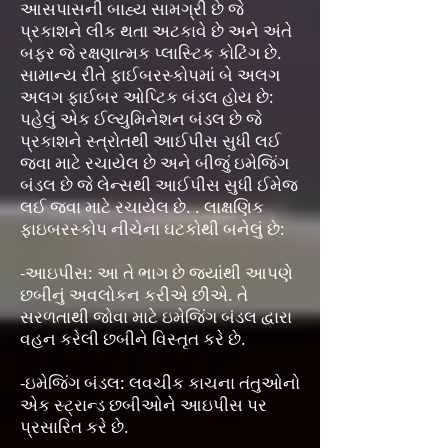
આસપાસની બાહ્ય સામગ્રી છે જે
પ્રકાશને લીક થતા અટકાવે છે અને અંતે
બફર જે રક્ષણાત્મક પ્લાસ્ટિક કોટિંગ છે.
સામાન્ય રીતે ફાઈબરસ્કોપમાં બે અલગ
અલગ ફાઈબર ઓપ્ટિક બંડલ હોય છે:
પહેલું એક ઈલ્યુમિનેશન બંડલ છે જે
પ્રકાશને સ્ત્રોતથી આઈપીસ સુધી લઈ
જવા માટે રચાયેલ છે અને બીજું ઇમેજિંગ
બંડલ છે જે લેન્સથી આઈપીસ સુધી ઈમેજ
લઈ જવા માટે રચાયેલ છે. . લાક્ષણિક
ફાઇબરસ્કોપ નીચેના ઘટકોથી બનેલું છે:
-આઇપીસ: આ તે ભાગ છે જ્યાંથી આપણે
છબીનું અવલોકન કરીએ છીએ. તે
સરળતાથી જોવા માટે ઇમેજિંગ બંડલ દ્વારા
વહન કરેલી છબીને વિસ્તૃત કરે છે.
-ઇમેજિંગ બંડલ: લવચીક કાચના તંતુઓનો
એક સ્ટ્રાન્ડ છબીઓને આઇપીસ પર
પ્રસારિત કરે છે.