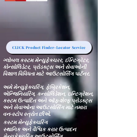
CLICK Product Finder-Locator Service
ગ્લોબલ કસ્ટમ મેન્યુફેક્ચરર, ઈન્ટિગ્રેટર,
કોન્સોલિડેટર, પ્રોડક્ટ્સ અને સેવાઓની
વિશાળ વિવિધતા માટે આઉટસોર્સિંગ પાર્ટનર.
અમે મેન્યુફેક્ચરિંગ, ફેબ્રિકેશન,
એન્જિનિયરિંગ, કન્સોલિડેશન, ઇન્ટિગ્રેશન,
કસ્ટમ ઉત્પાદિત અને ઑફ-શેલ્ફ પ્રોડક્ટ્સ
અને સેવાઓના આઉટસોર્સિંગ માટે તમારા
વન-સ્ટોપ સ્ત્રોત છીએ.
કસ્ટમ મેન્યુફેક્ચરિંગ
સ્થાનિક અને વૈશ્વિક કરાર ઉત્પાદન
મેન્યુફેક્ચરિંગ આઉટસોર્સિંગ