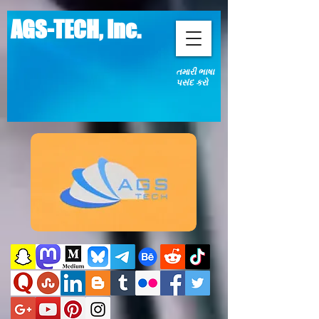
AGS-TECH, Inc.
તમારી ભાષા
પસંદ કરો