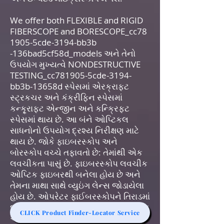
We offer both FLEXIBLE and RIGID
FIBERSCOPE and BORESCOPE_cc78
1905-5cde-3194-bb3b
-136bad5cf58d_models અને તેનો
ઉપયોગ મુખ્યત્વે NONDESTRUCTIVE
TESTING_cc781905-5cde-3194-
bb3b-13658d સ્પેસમાં એરક્રાફ્ટ
સ્ટ્રકચર અને કંક્રીફિન સ્પેસમાં
કન્ક્ર્રાફ્ટ એન્જીન અને કન્ક્રિફટ
સ્પેસમાં થાય છે. આ બંને ઓપ્ટિકલ
સાધનોનો ઉપયોગ દ્રશ્ય નિરીક્ષણ માટે
થાય છે. જોકે ફાઇબરસ્કોપ અને
બોરસ્કોપ વચ્ચે તફાવતો છે: તેમાંથી એક
લવચીકતા પાસું છે. ફાઇબરસ્કોપ લવચીક
ઓપ્ટિક ફાઇબરથી બનેલા હોય છે અને
તેમના માથા સાથે વ્યુઇંગ લેન્સ જોડાયેલા
હોય છે. ઓપરેટર ફાઈબરસ્કોપને તિરાડમાં
દાખલ કર્યા પછી લેન્સને ફેરવી શકે છે. આ
CLICK Product Finder-Locator Service
ઓપરેટરના દૃષ્ટિકોણને વધારે છે. તેનાથી