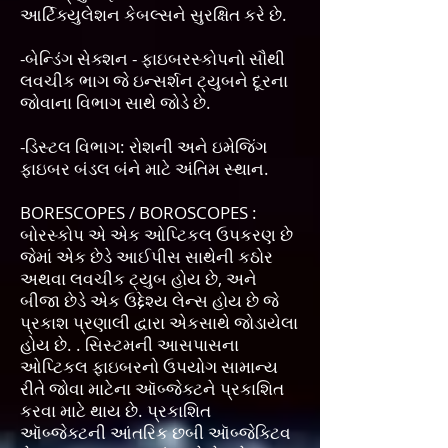
આર્ટિક્યુલેશન કેબલ્સને સુરક્ષિત કરે છે.
-બેન્ડિંગ સેક્શન - ફાઇબરસ્કોપનો સૌથી
લવચીક ભાગ જે ઇન્સર્શન ટ્યુબને દૂરના
જોવાના વિભાગ સાથે જોડે છે.
-ડિસ્ટલ વિભાગ: રોશની અને ઇમેજિંગ
ફાઇબર બંડલ બંને માટે અંતિમ સ્થાન.
BORESCOPES / BOROSCOPES :
બોરસ્કોપ એ એક ઓપ્ટિકલ ઉપકરણ છે
જેમાં એક છેડે આઈપીસ સાથેની કઠોર
અથવા લવચીક ટ્યુબ હોય છે, અને
બીજા છેડે એક ઉદ્દેશ્ય લેન્સ હોય છે જે
પ્રકાશ પ્રણાલી દ્વારા એકસાથે જોડાયેલા
હોય છે. . સિસ્ટમની આસપાસના
ઓપ્ટિકલ ફાઇબરનો ઉપયોગ સામાન્ય
રીતે જોવા માટેના ઑબ્જેક્ટને પ્રકાશિત
કરવા માટે થાય છે. પ્રકાશિત
ઑબ્જેક્ટની આંતરિક છબી ઑબ્જેક્ટિવ