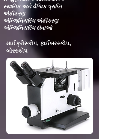
સ્થાનિક અને વૈશ્વિક પ્રાપ્તિ
એકીકરણ​
એન્જિનિયરિંગ એકીકરણ​
એન્જિનિયરિંગ સેવાઓ
માઈક્રોસ્કોપ, ફાઈબરસ્કોપ,
બોરસ્કોપ