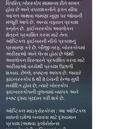
વિપરિત, બોરસ્કોપ સામાન્ય રીતે સખત
હોય છે અને વપરાશકર્તાને ફક્ત સીધા
આગળ અથવા જમણા ખૂણા પર જોવાની
મંજૂરી આપે છે. અન્ય તફાવત પ્રકાશ
સ્ત્રોત છે. ફાઈબરસ્કોપ અવલોકન
ક્ષેત્રને પ્રકાશિત કરવા માટે તેના
ઓપ્ટિકલ ફાઈબરની નીચે પ્રકાશનું
પ્રસારણ કરે છે. બીજી તરફ, બોરસ્કોપમાં
અરીસાઓ અને લેન્સ હોય છે જેથી
અવલોકન વિસ્તારને પ્રકાશિત કરવા માટે
અરીસાઓ વચ્ચેથી પ્રકાશ ઉછાળી
શકાય. છેલ્લે, સ્પષ્ટતા અલગ છે. જ્યારે
ફાઇબરસ્કોપ 6 થી 8 ઇંચની રેન્જ સુધી
મર્યાદિત હોય છે, ત્યારે બોરસ્કોપ
ફાઇબરસ્કોપની તુલનામાં વ્યાપક અને
સ્પષ્ટ દૃશ્ય પ્રદાન કરી શકે છે.
ઓપ્ટિકલ માઇક્રોસ્કોપ્સ : આ ઓપ્ટિકલ
સાધનો ઇમેજ બનાવવા માટે દૃશ્યમાન
પ્રકાશ (અથવા ફ્લોરોસેન્સ