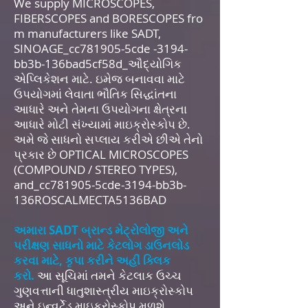
We supply MICROSCOPES,
FIBERSCOPES and BORESCOPES fro
m manufacturers like SADT,
SINOAGE_cc781905-5cde -3194-
bb3b-136bad5cf58d_ઔદ્યોગિક
એપ્લિકેશન માટે. ઇમેજ બનાવવા માટે
ઉપયોગમાં લેવાતા ભૌતિક સિદ્ધાંતના
આધારે અને તેમના ઉપયોગના ક્ષેત્રના
આધારે મોટી સંખ્યામાં માઇક્રોસ્કોપ છે.
અમે જે સાધનો સપ્લાય કરીએ છીએ તેનો
પ્રકાર છે OPTICAL MICROSCOPES
(COMPOUND / STEREO TYPES),
and_cc781905-5cde-3194-bb3b-
136ROSCALMECTA5136BAD
અમારા SADT બ્રાન્ડ મેટ્રોલોજી અને
પરીક્ષણ સાધનો માટે કેટલોગ ડાઉનલોડ
કરવા માટે, કૃપા કરીને અહીં ક્લિક
કરો.
આ સૂચિમાં તમને કેટલાક ઉચ્ચ
ગુણવત્તાની ધાતુશાસ્ત્રીય માઇક્રોસ્કોપ
અને ઇન્વર્ટેડ માઇક્રોસ્કોપ મળશે.