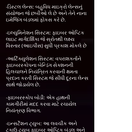
-ડિસ્ટલ લેન્સ: બહુવિધ માઇક્રો લેન્સનું
સંયોજન જે છબીઓ લે છે અને તેને નાના
ઇમેજિંગ બંડલમાં ફોકસ કરે છે.
-ઇલ્યુમિનેશન સિસ્ટમ: ફાઇબર ઓપ્ટિક
લાઇટ માર્ગદર્શિકા જે સ્રોતથી લક્ષ્ય
વિસ્તાર (આઇપીસ) સુધી પ્રકાશ મોકલે છે
-આર્ટિક્યુલેશન સિસ્ટમ: વપરાશકર્તાને
ફાઇબરસ્કોપના બેન્ડિંગ સેક્શનની
હિલચાલને નિયંત્રિત કરવાની ક્ષમતા
પ્રદાન કરતી સિસ્ટમ જે સીધી દૂરના લેન્સ
સાથે જોડાયેલ છે.
-ફાઇબરસ્કોપ બોડી: એક હાથની
કામગીરીમાં મદદ કરવા માટે રચાયેલ
નિયંત્રણ વિભાગ.
-ઇન્સર્ટેશન ટ્યુબ: આ લવચીક અને
ટકાઉ ટ્યુબ ફાઇબર ઓપ્ટિક બંડલ અને