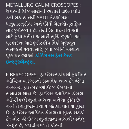
METALLURGICAL MICROSCOPES :
ઉપરની લિંક સાથેની અમારી ડાઉનલોડ
કરી શકાય તેવી SADT કૅટેલોગમાં
ધાતુશાસ્ત્રીય અને ઊંધી મેટાલોગ્રાફિક
માઇક્રોસ્કોપ છે. તેથી ઉત્પાદન વિગતો
માટે કૃપા કરીને અમારી સૂચિ જુઓ. આ
પ્રકારના માઇક્રોસ્કોપ વિશે મૂળભૂત
સમજ મેળવવા માટે, કૃપા કરીને અમારા
પૃષ્ઠ પર જાઓ
કોટિંગ સરફેસ ટેસ્ટ
ઇન્સ્ટ્રુમેન્ટ્સ.
FIBERSCOPES : ફાઈબરસ્કોપમાં ફાઈબર
ઓપ્ટિક બંડલ્સનો સમાવેશ થાય છે, જેમાં
અસંખ્ય ફાઈબર ઓપ્ટિક કેબલનો
સમાવેશ થાય છે. ફાઈબર ઓપ્ટિક કેબલ
ઓપ્ટીકલી શુદ્ધ કાચના બનેલા હોય છે
અને તે મનુષ્યના વાળ જેટલા પાતળા હોય
છે. ફાઈબર ઓપ્ટિક કેબલના મુખ્ય ઘટકો
છે: કોર, જે ઉચ્ચ શુદ્ધતાના કાચથી બનેલું
કેન્દ્ર છે, ક્લેડીંગ જે તે કોરની