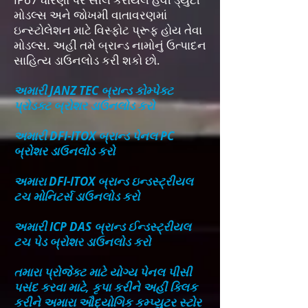
મોડલ્સ અને જોખમી વાતાવરણમાં
ઇન્સ્ટોલેશન માટે વિસ્ફોટ પ્રૂફ હોય તેવા
મોડલ્સ. અહીં તમે બ્રાન્ડ નામોનું ઉત્પાદન
સાહિત્ય ડાઉનલોડ કરી શકો છો.
અમારી JANZ TEC બ્રાન્ડ કોમ્પેક્ટ
પ્રોડક્ટ બ્રોશર ડાઉનલોડ કરો
અમારી DFI-ITOX બ્રાન્ડ પેનલ PC
બ્રોશર ડાઉનલોડ કરો
અમારા DFI-ITOX બ્રાન્ડ ઇન્ડસ્ટ્રીયલ
ટચ મોનિટર્સ ડાઉનલોડ કરો
અમારી ICP DAS બ્રાન્ડ ઈન્ડસ્ટ્રીયલ
ટચ પેડ બ્રોશર ડાઉનલોડ કરો
તમારા પ્રોજેક્ટ માટે યોગ્ય પેનલ પીસી
પસંદ કરવા માટે, કૃપા કરીને અહીં ક્લિક
કરીને અમારા ઔદ્યોગિક કમ્પ્યુટર સ્ટોર