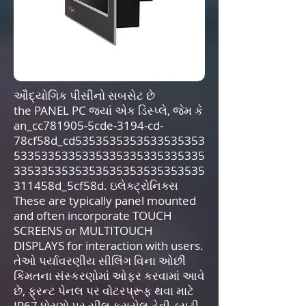
ઔદ્યોગિક પીસીનો સબસેટ છે
the PANEL PC જ્યાં એક ડિસ્પ્લે, જેમ કે
an_cc781905-5cde-3194-cd-
78cf58d_cd5353535353533535353
5335335335335335335335335335
3353353535353535353535353535
311458d_5cf58d. ઇલેક્ટ્રોનિક્સ
These are typically panel mounted
and often incorporate TOUCH
SCREENS or MULTITOUCH
DISPLAYS for interaction with users.
તેઓ પર્યાવરણીય સીલિંગ વિના ઓછી
કિંમતના સંસ્કરણોમાં ઓફર કરવામાં આવે
છે, ફ્રન્ટ પેનલ પર વોટરપ્રૂફ થવા માટે
IP67 ધોરણો પર સીલ કરાયેલ હેવી ડ્યુટી