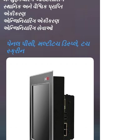
સ્થાનિક અને વૈશ્વિક પ્રાપ્તિ
એકીકરણ​
એન્જિનિયરિંગ એકીકરણ​
એન્જિનિયરિંગ સેવાઓ
પેનલ પીસી, મલ્ટીટચ ડિસ્પ્લે, ટચ
સ્ક્રીન