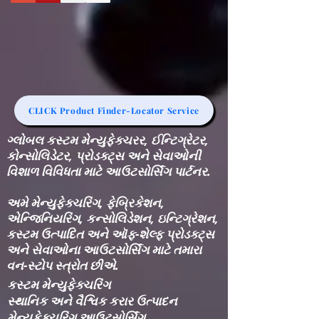
CLICK Product Finder-Locator Service
ગ્લોબલ કસ્ટમ મેન્યુફેક્ચરર, ઈન્ટિગ્રેટર,
કોન્સોલિડેટર, પ્રોડક્ટ્સ અને સેવાઓની
વિશાળ વિવિધતા માટે આઉટસોર્સિંગ પાર્ટનર.
અમે મેન્યુફેક્ચરિંગ, ફેબ્રિકેશન,
એન્જિનિયરિંગ, કન્સોલિડેશન, ઇન્ટિગ્રેશન,
કસ્ટમ ઉત્પાદિત અને ઑફ-શેલ્ફ પ્રોડક્ટ્સ
અને સેવાઓના આઉટસોર્સિંગ માટે તમારા
વન-સ્ટોપ સ્ત્રોત છીએ.
કસ્ટમ મેન્યુફેક્ચરિંગ
સ્થાનિક અને વૈશ્વિક કરાર ઉત્પાદન
મેન્યુફેક્ચરિંગ આઉટસોર્સિંગ