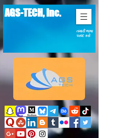
AGS-TECH, Inc.
તમારી ભાષા
પસંદ કરો