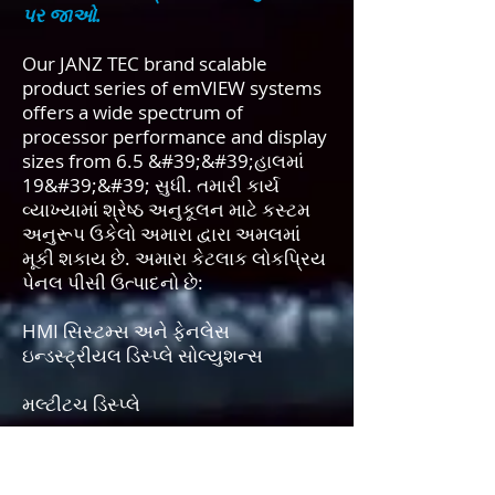
પર જાઓ.
Our JANZ TEC brand scalable
product series of emVIEW systems
offers a wide spectrum of
processor performance and display
sizes from 6.5 &#39;&#39;હાલમાં
19&#39;&#39; સુધી. તમારી કાર્ય
વ્યાખ્યામાં શ્રેષ્ઠ અનુકૂલન માટે કસ્ટમ
અનુરૂપ ઉકેલો અમારા દ્વારા અમલમાં
મૂકી શકાય છે. અમારા કેટલાક લોકપ્રિય
પેનલ પીસી ઉત્પાદનો છે:
HMI સિસ્ટમ્સ અને ફેનલેસ
ઇન્ડસ્ટ્રીયલ ડિસ્પ્લે સોલ્યુશન્સ
મલ્ટીટચ ડિસ્પ્લે
ઔદ્યોગિક TFT LCD ડિસ્પ્લે